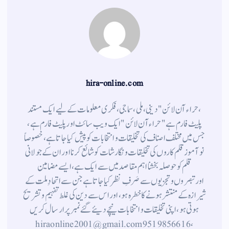
hira-online.com
،حراء آن لائن" دینی ، ملی ، سماجی ، فکری معلومات کے لیے ایک مستند
پلیٹ فارم ہے " حراء آن لائن " ایک ویب سائٹ اور پلیٹ فارم ہے ،
جس میں مختلف اصناف کی تخلیقات و انتخابات کو پیش کیا جاتا ہے ، خصوصاً
نوآموز قلم کاروں کی تخلیقات و نگارشات کو شائع کرنا اور ان کے جولانی
قلم کوحوصلہ بخشنا اہم مقاصد میں سے ایک ہے ، ایسے مضامین
اورتبصروں وتجزیوں سے صَرفِ نظر کیا جاتاہے جن سے اتحادِ ملت کے
شیرازہ کے منتشر ہونے کاخطرہ ہو ، اور اس سے دین کی غلط تفہیم وتشریح
ہوتی ہو، اپنی تخلیقات و انتخابات نیچے دیئے گئے نمبر پر ارسال کریں
، 9519856616 hiraonline2001@gmail.com