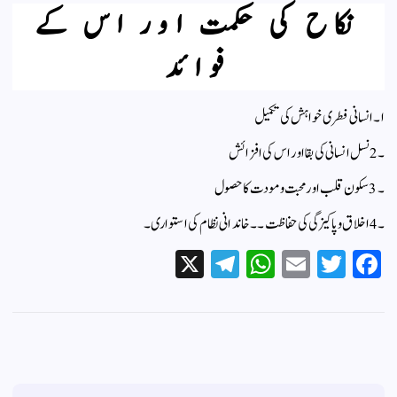
نکاح کی حکمت اور اس کے
فوائد
ا۔ انسانی فطری خواہش کی تکمیل
۔ 2نسل انسانی کی بقا اور اس کی افزائش
۔ 3سکون قلب اور محبت و مودت کا حصول
۔ 4 اخلاق و پاکیزگی کی حفاظت ۔۔ خاندانی نظام کی استواری۔
X
Te
W
E
T
Fa
le
ha
m
wi
ce
gr
ts
ail
tte
bo
a
A
r
ok
m
pp