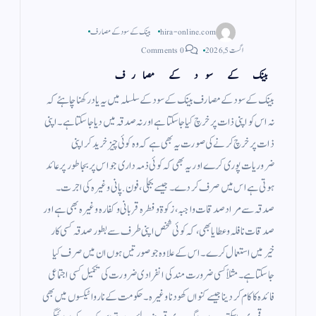
hira-online.com
بینک کے سود کے مصارف
اگست 5, 2026
0 Comments
بینک کے سود کے مصارف
بینک کے سود کے مصارف بینک کے سود کے سلسلہ میں یہ یاد رکھنا چاہئے کہ
نہ اس کو اپنی ذات پر خرچ کیا جاسکتا ہے اور نہ صدقہ میں دیا جا سکتا ہے ۔ اپنی
ذات پر خرچ کرنے کی صورت یہ بھی ہے کہ وہ کوئی چیز خرید کر اپنی
ضروریات پوری کرے اور یہ بھی کہ کوئی ذمہ داری جو اس پر بجا طور پر عائد
ہوتی ہے اس میں صرف کر دے ۔ جیسے بجلی ، فون . پانی وغیرہ کی اجرت ۔
صدقہ سے مراد صدقات واجبہ ، زکوة و فطرہ قربانی و کفارہ وغیرہ بھی ہے اور
صدقات نافلہ و عطایا بھی ، کہ کوئی شخص اپنی طرف سے بطور صدقہ کسی کار
خیر میں استعمال کرے ۔ اس کے علاوہ جو صورتیں ہوں ان میں صرف کیا
جاسکتا ہے ۔ مثلاً کسی ضرورت مند کی انفرادی ضرورت کی تکمیل کسی اجتماعی
فائدہ کا کام کر دینا جیسے کنواں کھودنا وغیرہ ۔ حکومت کے ناروا ٹیکسوں میں بھی