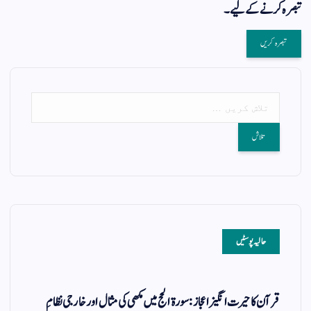
تبصرہ کرنے کےلیے۔
حالیہ پوسٹیں
قرآن کا حیرت انگیز اعجاز: سورۃ الحج میں مکھی کی مثال اور خارجی نظامِ