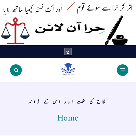
اتر کر حرا سے سوئے قوم آیا - اور
اک نسخہ کیمیا ساتھ لایا
نکاح کی حکمت اور اس کے فوائد
Home