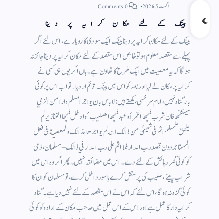
اگست 5, 2026
0 Comments
بینک کے لئے مکان کرایہ پر دینا
بینک کے لئے مکان کرایہ پر دینا بینک ایک سودی کاروبار ہے ، اس لئے اگر
پہلے سے مقصد معلوم ہو تو خالص اس مقصد کے لئے مکان کرایہ پر دینا جائز نہ
ہو گا کہ یہ معصیت میں ایک طرح کا تعاون ہے ۔ ہاں اگر یوں ہی کسی نے
کرایہ پر مکان لے لیا اور بعد کو اس میں بینک قائم ار دیا ۔ تو اب اس پر کوئی
بار گناہ نہیں ، امام سرخسی، لکھتے ہیں : لاباس بان يواجر المسلم دارا من الزمي
ليسكنها فان شرب فيها الخمر أو عبد فيها الصليب أوادخل فيها الخنازير لم
يلحق للمسلم اثم فى شيئى من ذالك لانه لم يواجرها لذالك والمعصية فى فعل
المستاجر دون قصد رب الدار فلا اثم على رب الدار في ذالك – مسلمان ، ذمی
کو کوئی گھر رہائش کے لئے دے ۔ اس میں مضائقہ نہیں ۔ پھر اگر وہ اس میں
شراب پیتے ، صلیب کی پرستش کرے یا سور داخل کرے ، تو مسلمان کو ان کا
کوئی گناہ نہ ہوگا، اس لئے کہ اس نے اس مقصد کے لئے نہیں دیا ہے ۔ گناہ
کرایہ دار کا عمل ہے اور اس کے اس عمل میں صاحب مکان کے ارادہ کو کوئی