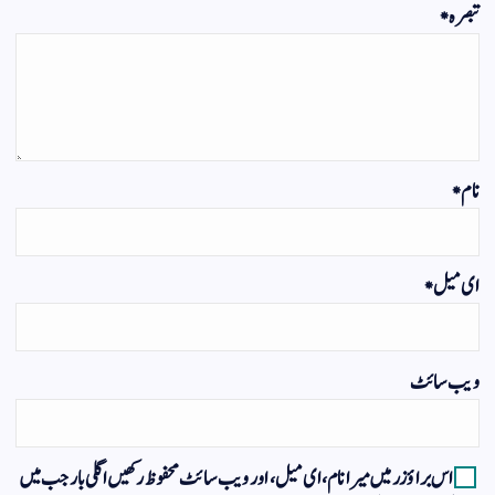
تبصرہ
*
نام
*
ای میل
*
ویب‌ سائٹ
اس براؤزر میں میرا نام، ای میل، اور ویب سائٹ محفوظ رکھیں اگلی بار جب میں