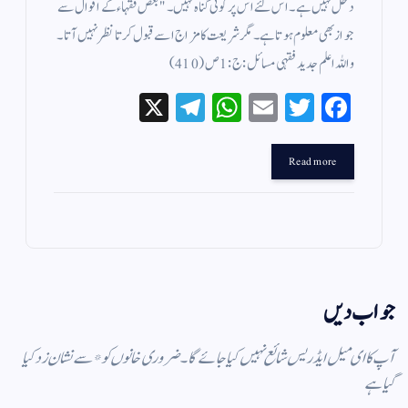
دخل نہیں ہے ۔ اس لئے اس پر کوئی گناہ نہیں ۔ " بعض فقہاء کے اقوال سے
جواز بھی معلوم ہوتا ہے ۔ مگر شریعت کا مزاج اسے قبول کرتا نظر نہیں آتا ۔
واللہ اعلم جدید فقہی مسائل : ج : 1 ص ( 410 )
X
Te
W
E
T
Fa
le
ha
m
wi
ce
gr
ts
ail
tte
bo
Read more
a
A
r
ok
m
pp
جواب دیں
آپ کا ای میل ایڈریس شائع نہیں کیا جائے گا۔
ضروری خانوں کو
*
سے نشان زد کیا
گیا ہے