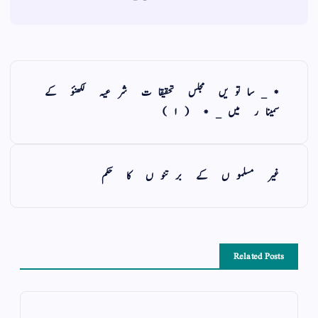
*_ساتویں مجلس تحقیقات شرعیہ لکھنؤ کے
سمینار میں_* (١)
غیر مسلموں کے برتنوں کا حکم
Related Posts