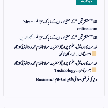
حالیہ تبصرے
لفظ ” مستشرقین ” کے معنی اور ان کے نا پاک عزائم
از
hira-
online.com
لفظ ” مستشرقین ” کے معنی اور ان کے نا پاک عزائم
از
کلیم الدین
خدمت کا درویش، علم کا چراغ(حضرت مولانا غلام محمد وستانویؒ)✍
: م ، ع ، ن
از
حراء آن لائن
خدمت کا درویش، علم کا چراغ(حضرت مولانا غلام محمد وستانویؒ)✍
: م ، ع ، ن
از
Technology
دنیا کی فرضی معاشی اڑان اور اسلام
از
Business