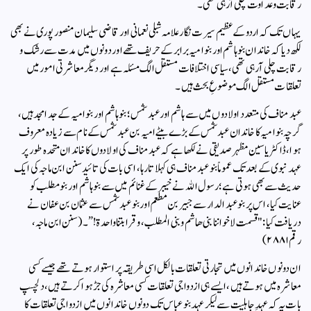
رقابت وعداوت چلی آرہی تھی۔
یہاں تک کہ اردو کے عظیم سیرت نگار علامہ شبلی نعمانی اور قاضی سلیمان منصورپوری نے بھی
لکھ دیا کہ خاندان بنو ہاشم اور بنو امیہ برابر کے حریف تھے اور دونوں میں مدت سے رشک و
رقابت چلی آرہی تھی، سیاسی اختلافات مستقل الگ مسئلہ ہے اور دیگر معاشرتی امور میں
تعلقات مستقل الگ موضوعِ بحث ہیں۔
عبد مناف کی متعدد اولادوں میں سے ہاشم اور عبد شمس؛ بنو ہاشم اور بنو امیہ کے جد امجد ہیں،
گرچہ بنو امیہ کا خاندان عبد شمس کے بڑے بیٹے امیہ بن عبد شمس کے نام سے زیادہ معروف
ہوا، ڈاکٹر یاسین مظہر صدیقی نے لکھا ہے کہ عبد مناف کی اولادوں کا خاندان متحدہ طور پر
عہد نبوی کے بعد تک عموماً بنو عبد مناف ہی کہلاتا رہا، اسی بات کی تائید سنن ابن ماجہ کی ایک
حدیث سے بھی ہوتی ہے؛ رسول الله نے خیبر کے غنائم میں سے بنو ہاشم اور بنو مطلب کو
عنایت کیا، اس پر بنو عبد الدار سے جبیر بن مطعم اور بنو عبد شمس سے عثمان بن عفان نے
دریافت کیا: "قسمت لاخواننا بنی ھاشم و بنی المطلب، و قرابتنا واحدۃ!”۔(سنن ابن ماجہ،
رقم ۲۸۸۱)
ان دونوں خاندانوں میں تجارتی تعلقات بالکل اسی طریقہ پر استوار ہوتے تھے جیسے کسی
معاشرہ میں ہوتے ہیں، ایسے ہی ازدواجی تعلقات کسی معاشرہ کی جڑ ہوا کرتے ہیں، دلچسپ
بات یہ کہ عہدِ جاہلیت سے لیکر عہد بنو عباس تک دونوں خاندانوں میں ازدواجی تعلقات کا