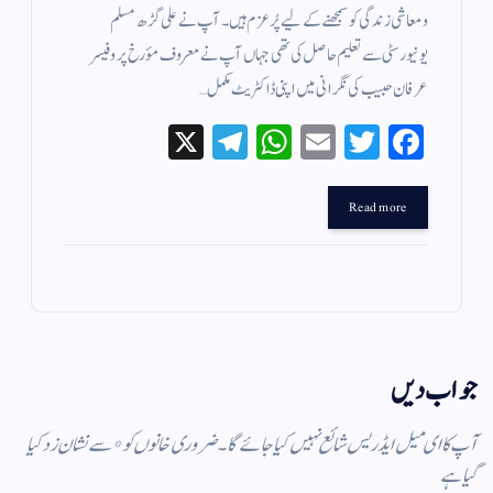
و معاشی زندگی کو سمجھنے کے لیے پُرعزم ہیں۔ آپ نے علی گڑھ مسلم
یونیورسٹی سے تعلیم حاصل کی تھی جہاں آپ نے معروف مؤرخ پروفیسر
عرفان حبیب کی نگرانی میں اپنی ڈاکٹریٹ مکمل…
X
Te
W
E
T
Fa
le
ha
m
wi
ce
gr
ts
ail
tte
bo
Read more
a
A
r
ok
m
pp
جواب دیں
آپ کا ای میل ایڈریس شائع نہیں کیا جائے گا۔
ضروری خانوں کو
*
سے نشان زد کیا
گیا ہے