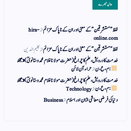
حالیہ تبصرے
لفظ ” مستشرقین ” کے معنی اور ان کے نا پاک عزائم
از
hira-
online.com
لفظ ” مستشرقین ” کے معنی اور ان کے نا پاک عزائم
از
کلیم الدین
خدمت کا درویش، علم کا چراغ(حضرت مولانا غلام محمد وستانویؒ)✍
: م ، ع ، ن
از
حراء آن لائن
خدمت کا درویش، علم کا چراغ(حضرت مولانا غلام محمد وستانویؒ)✍
: م ، ع ، ن
از
Technology
دنیا کی فرضی معاشی اڑان اور اسلام
از
Business