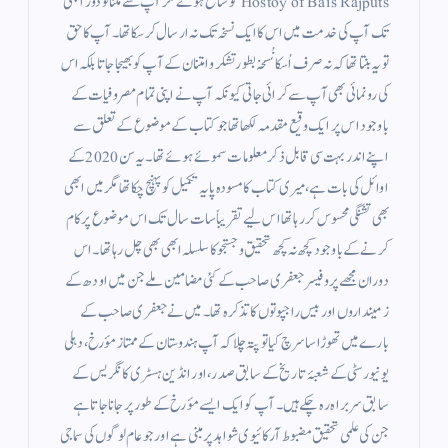
Hostoy of Bais Rajputs کو شائع ہوئے مگر آپ سے ملنا تو دور ابھی
تک آپ کی خدمت میں اس کا ایک نسخہ تک نہ ارسال کر سکا تھا۔ آپ کا حق
تو یہ بنتا تھا کہ نہ صرف اُسکا نُسخہ بطور تشکر و امتنان کے آپ کو بھیجا جاتا بلکہ اس
کی رونمائی بھی آپ سے کرائی جاتی کیونکہ آپ نے اپنی تمام مصروفیات کے
باوجود اس پر ایک وقیع مقدمہ لکھا تھا جو کتاب کے موضوع کے تعلق سے
اپنے اندر بہت سی قابل ذکر معلومات سموئے ہوئے تھا۔ یہ سن 2020 کے
اوائل کی بات ہے، میری کتاب کا مسودہ پایہ تکمیل کو پہنچ چکا تھا مگر میں ابھی
بھی تشنگی محسوس کر رہا تھا اس لیے تقریباً سات سال تک اس موضوع پر کام
کرنے کے باوجود کچھ نہ کچھ تحقیق و جستجو کا سلسلہ ابھی بھی چل رہا تھا۔ اس
دوران مجھے پروفیسر جعفری صاحب کے کئی مضامين ملے جن میں اودھ کے
زمینداروں اور بیس راجپوتوں کا تذکرہ تھا۔ میں نے جعفری صاحب کے
بارے میں تھوڑا سا سرچ کیا تو پتہ چلا کہ آپ ہندوستان کے ممتاز مؤرخ، دہلی
یونیورسٹی کے شعبۂ تاریخ کے سابق صدر، اور انڈین ہسٹری کانگریس کے
سابق سربراہ رہ چکے ہیں۔ آپ کو ایک ایسے مؤرخ کے طور پر جانا جاتا ہے
جن کی علمی تحقیق مضبوط آرکائیوی شواہد پر مبنی ہے اور جو عام لوگوں کی سماجی