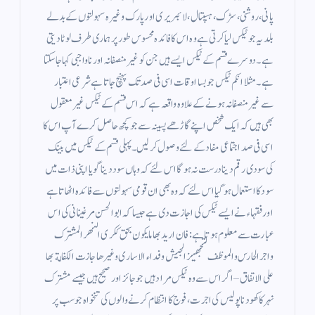
پانی ، روشنی ، سڑک ، ہسپتال ، لائبریری اور پارک وغیرہ سہولتوں کے بدلے
بلدیہ جو ٹیکس لیا کرتی ہے وہ اس کا فائدہ محسوس طور پر ہماری طرف لوٹا دیتی
ہے ۔ دوسرے قسم کے ٹیکس ایسے ہیں جن کو غیر منصفانہ اور ناواجبی کہا جاسکتا
ہے ۔ مثلا انکم ٹیکس جو بسا اوقات اسی فی صد تک پہنچ جاتا ہے شرعی اعتبار
سے غیر منصفانہ ہونے کے علاوہ واقعہ ہے کہ اس قسم کے ٹیکس غیر معقول
بھی ہیں کہ ایک شخص اپنے گاڑھے پسینہ سے جو کچھ حاصل کرے آپ اس کا
اسی فی صد اجتماعی مفاد کے لئے وصول کر لیں۔ پہلی قسم کے ٹیکس میں بینک
کی سودی رقم دینا درست نہ ہو گا اس لئے کہ وہاں سود دینا گویا اپنی ذات میں
سود کا استعمال ہوگیا اس لئے کہ وہ بھی ان قومی سہولتوں سے فائدہ اٹھاتا ہے
اور فقہاء نے ایسے ٹیکس کی اجازت دی ہے جیسا کہ ابوالحسن مرغینانی کی اس
عبارت سے معلوم ہوتا ہے : فان اريد بها ما يكون بحق ككرى النهر المشترك
واجر الحارس والموظف لتجهيز الجيش وفداء الاسارى وغيرها جازت الكفالة بها
على الاتفاق – اگر اس سے وہ ٹیکس مراد ہیں جو جائز اور صحیح ہیں جیسے مشترک
نہر کا کھودنا پولیس کی اجرت ، فوج کا انتظام کرنے والوں کی تنخواہ جو سب پر