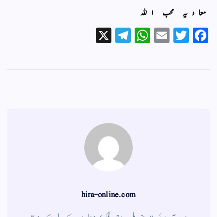
معاویہ محب الله
X
Te
W
E
T
Fa
le
ha
m
wi
ce
gr
ts
ail
tte
bo
a
A
r
ok
m
pp
hira-online.com