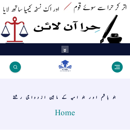
اتر کر حرا سے سوئے قوم آیا - اور
اک نسخہ کیمیا ساتھ لایا
بنو ہاشم اور بنو امیہ کے مابین ازدواجی رشتے
Home