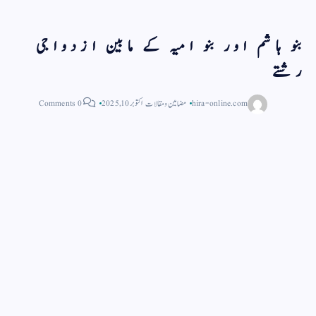
بنو ہاشم اور بنو امیہ کے مابین ازدواجی
رشتے
hira-online.com
مضامین و مقالات
اکتوبر 10, 2025
0 Comments