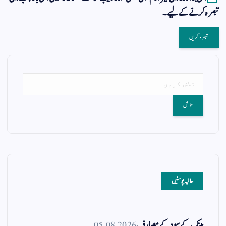
تبصرہ کرنے کےلیے۔
حالیہ پوسٹیں
بینک کے سود کے مصارف
05.08.2026