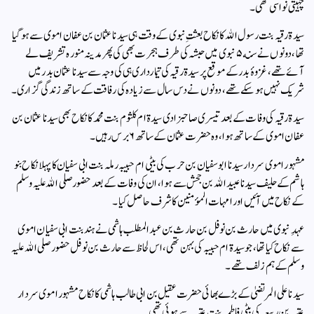
چہیتی نواسی تھی۔
سیدۃ رقیہ بنت رسول الله کا نکاح بعثتِ نبوی کے وقت ہی سیدنا عثمان بن عفان اموی سے ہوگیا
تھا، دونوں نے سنه ۵ نبوی میں حبشہ کی طرف ہجرت بھی کی پھر مدینہ منورہ تشریف لے
آئے تھے، غزوۂ بدر کے موقع پر سیدۃ رقیہ کی تیمارداری ہی کی وجہ سے سیدنا عثمان بدر میں
شریک نہیں ہوسکے تھے، دونوں نے دس سال سے زیادہ کی رفاقت کے ساتھ زندگی گزاری۔
سیدۃ رقیہ کی وفات کے بعد تیسری صاحبزادی سیدۃ ام کلثوم بنت محمد کا نکاح بھی سیدنا عثمان بن
عفان اموی کے ساتھ ہوا، وہ حضرت عثمان کے ساتھ ۶ برس رہیں۔
مشہور اموی سردار سیدنا ابو سفیان بن حرب کی بیٹی ام حبیبہ رملہ بنت ابی سفیان کا پہلا نکاح بنو
ہاشم کے حلیف سیدنا عبید الله بن جحش سے ہوا، ان کی وفات کے بعد حضور صلی الله علیہ وسلم
کے نکاح میں آئیں اور امہات المؤمنین کا شرف حاصل کیا۔
عہدِ نبوی میں حارث بن نوفل بن حارث بن عبد المطلب ہاشمی نے ہند بنت ابی سفیان اموی
سے نکاح کیا تھا، جو سیدۃ ام حبیبہ کی بہن تھی، اس لحاظ سے حارث بن نوفل حضور صلی الله علیہ
وسلم کے ہم زلف تھے۔
سیدنا علی المرتضیٰ کے بڑے بھائی حضرت عقیل بن ابی طالب ہاشمی کا نکاح مشہور اموی سردار
عتبہ بن ربیعہ کی بیٹی فاطمہ بنت عتبہ سے ہوئی تھی۔