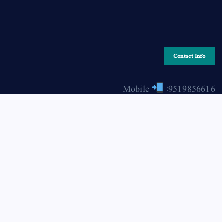
Contact Info
Mobile
:9519856616
Email
: hiraonline2001@gmail.com
Copyright © 2026 HIRA ONLINE / حرا آن لائن | Powered
by Asjad Hassan Nadwi [hira-online.com]