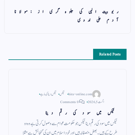
ربوبیت الہی کی جلوہ گری از :مولانا
آدم علی ندوی
Related Posts
hira-online.com
ٹیکس
ٹیکس دینا کیسا ہے
اگست 5, 2026
0 Comments
ٹیکس میں سود کی رقم دینا
ٹیکس میں سود کی رقم دینا ٹیکس جو حکومت عوام سے وصول کرتی ہے وہ دو
طرح کے ہیں ۔ بعض منصفانہ ہیں اور خود اسلام میں ان کی گنجائش ہے مثلا