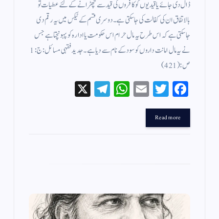
ڈال دی جائے یا قیدیوں کو کافروں کی قید سے چھڑانے کے لئے عطیات تو
بالاتفاق ان کی کفالت کی جا سکتی ہے ۔ دوسری قسم کے ٹیکس میں یہ رقم دی
جاسکتی ہے کہ اس طرح یہ مال حرام اس حکومت یا ادارہ کو پہونچتا ہے جس
نے یہ مال امانت داروں کو سود کے نام سے دیا ہے ۔ جدید فقہی مسائل : ج : 1
ص: (421 )
X
Te
W
E
T
Fa
le
ha
m
wi
ce
gr
ts
ail
tte
bo
Read more
a
A
r
ok
m
pp