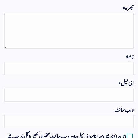
تبصرہ
*
نام
*
ای میل
*
ویب‌ سائٹ
اس براؤزر میں میرا نام، ای میل، اور ویب سائٹ محفوظ رکھیں اگلی بار جب میں