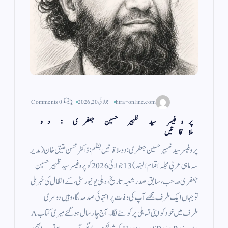
hira-online.com
جولائی 20, 2026
0 Comments
پروفیسر سید ظہیر حسین جعفری : دو
ملاقاتیں
پروفیسر سید ظہیر حسین جعفری: دو ملاقاتیں بقلم: ڈاکٹر محسن عتیق خان (مدیر
سہ ماہی عربی مجلہ اقلام الہند) 13 جولائی 2026 کو پروفیسر سید ظہیر حسین
جعفری صاحب، سابق صدر شعبہ تاریخ، دہلی یونیورسٹی، کے انتقال کی خبر ملی
تو جہاں ایک طرف مجھے آپ کی وفات پر انتہائی صدمہ لگا، وہیں دوسری
طرف میں خود کو اپنی تساہلی پر کوسنے لگا۔ آج چار سال ہو گئے میری کتاب A