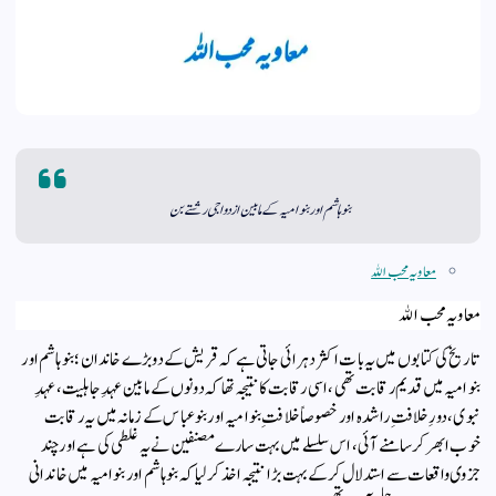
بنو ہاشم اور بنو امیہ کے مابین ازدواجی رشتے بن
معاویہ محب الله
معاویہ محب الله
تاریخ کی کتابوں میں یہ بات اکثر دہرائی جاتی ہے کہ قریش کے دو بڑے خاندان؛ بنو ہاشم اور
بنو امیہ میں قدیم رقابت تھی، اسی رقابت کا نتیجہ تھا کہ دونوں کے مابین عہدِ جاہلیت، عہدِ
نبوی، دورِ خلافتِ راشدہ اور خصوصاً خلافتِ بنو امیہ اور بنو عباس کے زمانہ میں یہ رقابت
خوب ابھر کر سامنے آئی، اس سلسلے میں بہت سارے مصنفین نے یہ غلطی کی ہے اور چند
جزوی واقعات سے استدلال کرکے بہت بڑا نتیجہ اخذ کرلیا کہ بنو ہاشم اور بنو امیہ میں خاندانی