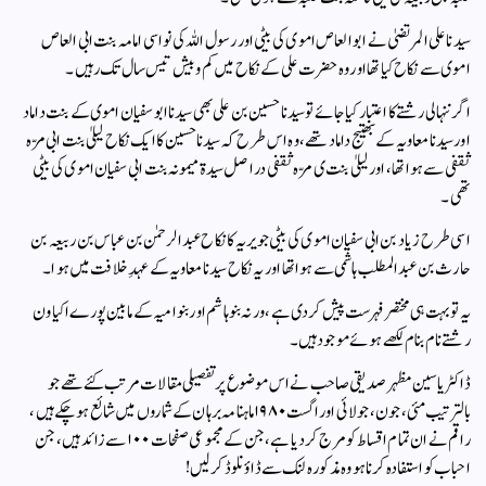
سیدنا علی المرتضیٰ نے ابو العاص اموی کی بیٹی اور رسول اللہ کی نواسی امامہ بنت ابی العاص
اموی سے نکاح کیا تھا اور وہ حضرت علی کے نکاح میں کم و بیش تیس سال تک رہیں۔
اگر ننہالی رشتے کا اعتبار کیا جائے تو سیدنا حسین بن علی بھی سیدنا ابو سفیان اموی کے بنت داماد
اور سیدنا معاویہ کے بھتیج داماد تھے، وہ اس طرح کہ سیدنا حسین کا ایک نکاح لیلیٰ بنت ابی مرّہ
ثقفی سے ہوا تھا، اور لیلیٰ بنت ی مرّہ ثقفی در اصل سیدۃ میمونہ بنت ابی سفیان اموی کی بیٹی
تھی۔
اسی طرح زیاد بن ابی سفیان اموی کی بیٹی جویریہ کا نکاح عبد الرحمٰن بن عباس بن ربیعہ بن
حارث بن عبد المطلب ہاشمی سے ہوا تھا اور یہ نکاح سیدنا معاویہ کے عہدِ خلافت میں ہوا۔
یہ تو بہت ہی مختصر فہرست پیش کردی ہے، ورنہ بنو ہاشم اور بنو امیہ کے مابین پورے اکیاون
رشتے نام بنام لکھے ہوئے موجود ہیں۔
ڈاکٹر یاسین مظہر صدیقی صاحب نے اس موضوع پر تفصیلی مقالات مرتب کئے تھے جو
بالترتیب مئی، جون، جولائی اور اگست ۱۹۸۰ ماہنامہ برہان کے شماروں میں شائع ہوچکے ہیں،
راقم نے ان تمام اقساط کو مرج کردیا ہے، جن کے مجموعی صفحات ۱۰۰ سے زائد ہیں، جن
احباب کو استفادہ کرنا ہو وہ مذکورہ لنک سے ڈاؤنلوڈ کرلیں!