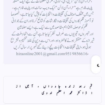
،حراء آن لائن" دینی ، ملی ، سماجی ، فکری معلومات کے لیے ایک مستند
پلیٹ فارم ہے " حراء آن لائن " ایک ویب سائٹ اور پلیٹ فارم ہے ،
جس میں مختلف اصناف کی تخلیقات و انتخابات کو پیش کیا جاتا ہے ، خصوصاً
نوآموز قلم کاروں کی تخلیقات و نگارشات کو شائع کرنا اور ان کے جولانی
قلم کوحوصلہ بخشنا اہم مقاصد میں سے ایک ہے ، ایسے مضامین
اورتبصروں وتجزیوں سے صَرفِ نظر کیا جاتاہے جن سے اتحادِ ملت کے
شیرازہ کے منتشر ہونے کاخطرہ ہو ، اور اس سے دین کی غلط تفہیم وتشریح
ہوتی ہو، اپنی تخلیقات و انتخابات نیچے دیئے گئے نمبر پر ارسال کریں
، 9519856616 hiraonline2001@gmail.com
تم رہو زندہ جاوداں ، آمیں از
: ڈاکٹر محمد اعظم ندوی