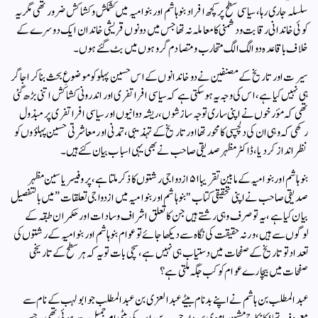
سلسلہ جاری رہا، سیاسی سطح پر کچھ افراد بنو ہاشم اور بنو امیہ میں کشمکش و کشاکش ضرور تھی مگر یہ
کوئی خاندانی رقابت و دشمنی کا معاملہ نہ تھا جس میں دونوں قریشی خاندان ایک دوسرے کے
خلاف باقاعدہ دو الگ الگ متحارب و متصادم گروہوں میں بٹ گئے ہوں۔
سیرت اور تاریخ کے مصنفین نے دو خاندانوں کے اس حسین پہلو کو موضوعِ بحث بنا کر اجاگر
ہی نہیں کیا ہے، اس کی وجہ یہ ہوسکتی ہے کہ سیاسی افراتفری اور اندرونی کشاکش اتنی بڑھ گئی
تھی کہ مؤرخوں نے اپنی ساری توجہ سازشوں، ریشہ دوانیوں اور سیاسی افراتفری پر مبذول
رکھی کہ وہی ان کی دلچسپی کا محور تھا اور تاریخ کے تہذیبی، تمدنی اور معاشرتی حسین پہلؤوں کو
نظر انداز کر دیا، ڈاکٹر مظہر صدیقی صاحب نے بھی یہی اسباب بیان کئے ہیں۔
بنو ہاشم اور بنو امیہ کے مابین تقریبا ۵۱ ازدواجی رشتوں کا ذکر ملتا ہے، پروفیسر یاسین مظہر
صدیقی صاحب نے اپنی تحقیقی کتاب "بنو ہاشم اور بنو امیہ میں ازدواجی تعلقات” میں بالتفصیل
بیان کیا ہے، یہ تو صرف وہی رشتے ہیں جن کا تعلق اشراف و سادات اور حکمران طبقہ کے
لوگوں سے ہیں، ورنہ حقیقت کی نگاہ سے دیکھا جائے تو عوام بنو ہاشم اور بنو امیہ کے رشتوں کی
تعداد تو تاریخ کے صفحات میں دستیاب ہی نہیں ہے، سچی بات تو یہ کہ ہر سطح کے تاریخی
صفحات میں بیچارے عوام کو کب جگہ ملتی ہے؟
عبد المطلب بن ہاشم نے اپنے بدنام بیٹے عبد العزی بن عبد المطلب جو ابو لہب کے نام سے