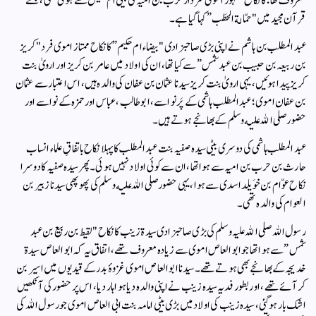
معروف تھا؛ کا نکاح مشہور اموی سردار حرب بن امیہ کی بیٹی ام جمیل سے ہوئی تھی، جسے
قرآن مجید میں "حمّالة الحطَب” کہا گیا ہے۔
عبد المطلب بن ہاشم نے اپنی بڑی صاحبزادی "بیضاء ام حکیم” کا نکاح ممتاز اموی فرد "کریز
بن ربیعہ بن حبیب بن عبد شمس” سے کیا تھا، ان کی اولاد میں عامر بن کریز اور ارویٰ بنت
کریز پیدا ہوئیں، یہی ارویٰ بنت کریز سیدنا عثمان بن عفان کی والدہ ہیں، اس اعتبار سے عثمان
بن عفان اموی ؛ عبد المطلب ہاشمی کے پَر نواسے، ابو طالب، عباس اور حمزہ کے نواسے اور
حضور صلی الله علیه وسلم کے بھانجے ہوتے ہیں۔
عبد المطلب ہاشمی کی دوسری بیٹی سیدہ صفیہ بنت عبد المطلب کا پہلا نکاح باتفاقِ علماء انساب
حارث بن حرب بن امیہ سے ہوا تھا، ان سے کوئی اولاد نہیں ہوئی۔ پھر سیدہ صفیہ کا دوسرا
نکاح عوّام بن خوَیلد اسدی سے ہوا، یہی حضور صلی الله علیه وسلم کی پھوپھی سیدنا زبیر بن
العوام کی والدہ تھی۔
رسول الله صلی الله علیہ وسلم کی بڑی صاحبزادی سیدۃ زینب کا نکاح "لقیط بن ربیع بن عبد
شمس” سے ہوا تھا جو ابو العاص اموی سے زیادہ معروف تھے، اتفاق یہ کہ ابو العاص سیدۃ
خدیجہ کے بھانجے بھی ہوتے تھے۔ سیدنا ابو العاص اموی غزوۂ بدر کے قیدیوں میں اسیر بن
کر آئے تھے، اور بطور فدیہ سیدہ زینب نے اپنی والدہ دیا ہوا ہار دیا، اس پر حضور کی آنکھیں
اشک بار ہوگئی، سیدہ زینب کی اولاد میں بڑی بیٹی امامہ بنت ابی العاص اموی جو رسول الله کی