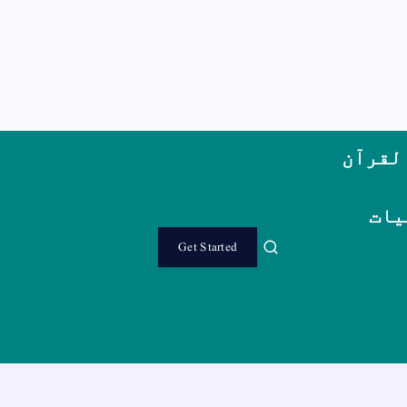
لقرآن
یات
Get Started