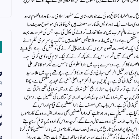
یخ نویس قابل اعتماد مانے گئے ہیں جنھوں نے حتی الامکان ان سے بچتے ہوئے حقائق پر
ندوہ العلماء) شائع ہوئی ہے جو ہندوستان کے مشہور اسلامی درسگاہ دارالعلوم ندوہ
رم ندوی صاحب ایک زود نویس قلمکاراور مصنف ہیں جن کا بنیادی موضوع حدیث رہا
وں نے عالم عرب میں ندوہ کا تعارف کرانے کی پہل کی ہے، جس کی ضرورت بہت
 مشتمل ہے اور اس میں بارہ سو اڑتالیس صفحات ہیں۔ کتاب پر سرسری نظر ڈالنے
ء کی ایک خوبصورت تصویر عربوں کے سامنے پیش کرنے کی کوشش کی ہے جو انکی اپنے
نی مادر علمی کے تئیں فکر اور اس کے لئے کچھ کرنے کے نیک عزم کی عکاسی کرتی ہے۔
علماء کا ذکر ہے۔ دوسرے باب میں دارالعلوم کی تاسیس سے لیکر مولانا محمد علی
پوری اور خلیل الرحمن سہارنپوری کے دور کا ذکرہے۔ چوتھے باب میں علامہ سید
لف
پر روشنی ڈالی گئی ہے۔ پانچویں باب ڈاکٹر عبدالعلی حسنی کے عہد پر مشتمل ہے، چھٹا
از
ش کرتا ہے تو ساتواں باب مولانا رابع حسنی ندوی کے دور میں ندوہ کی تعمیروترقی سے
لف
و نویں باب میں ندوہ کے اندر جاری نصاب اور درسی کتابوں کی تفصیل ہے۔ دسویں
از
وشنی ڈالی گئی ہے۔ اس باب میں مصنف نے دارالمصنفین کے قیام اور اس کے
کیا ہے۔ تفصیل سے باور ہوتا ہے کہ دارالمصنفین بھی ندوہ اور اہل ندوہ کے کارناموں
خد
ا جب علامہ شبلی ندوہ سے نکال دئے گئے، گرچہ وہ اس کو ندوہ میں قائم کرنا چاہتے
مح
بنیاد پر ندوہ کی تاریخ میں ندوہ کی خدمات اور کارناموں میں دارالمصنفین کا شمار کرنا
ریخ پیش کرنے کی کوشش کی ہے اور ساتھ ہی ساتھ اپنے تجربات، تاثرات اور ذاتی
خد