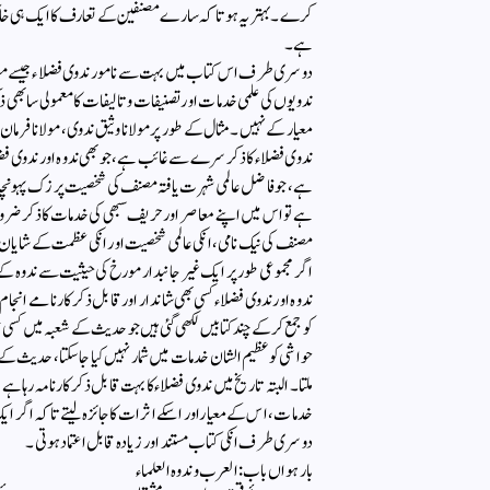
کرے۔ بہتر یہ ہوتا کہ سارے مصنفین کے تعارف کا ایک ہی خاک
ہے۔
دوسری طرف اس کتاب میں بہت سے نامور ندوی فضلاء جیسے مولانا سل
ندویوں کی علمی خدمات اور تصنیفات وتالیفات کا معمولی سا بھی ذک
معیار کے نہیں۔مثال کے طور پر مولانا وثیق ندوی، مولانا فرمان ن
ندوی فضلاء کا ذکر سرے سے غائب ہے، جو بھی ندوہ اور ندوی فضلا
ہے، جو فاضل عالمی شہرت یافتہ مصنف کی شخصیت پرزک پہونچانے ک
ہے تو اس میں اپنے معاصر اور حریف سبھی کی خدمات کا ذکر ضرور
مصنف کی نیک نامی، انکی عالمی شخصیت اور انکی عظمت کے شایان
اگر مجموعی طور پر ایک غیرجانبدار مورخ کی حیثیت سے ندوہ کے شع
ندوہ اور ندوی فضلاء کسی بھی شاندار اور قابل ذکر کارنامے ان
کو جمع کرکے چند کتابیں لکھی گئی ہیں جو حدیث کے شعبہ میں 
حواشی کو عظیم الشان خدمات میں شمار نہیں کیا جاسکتا، حدیث کے
ملتا۔ البتہ تاریخ میں ندوی فضلاء کا بہت قابل ذکر کارنامہ رہا ہے
خدمات، اس کے معیاراور اسکے اثرات کا جائزہ لیتے تاکہ اگر 
دوسری طرف انکی کتاب مستند اور زیادہ قابل اعتماد ہوتی۔
بارہواں باب: العرب وندوہ العلماء