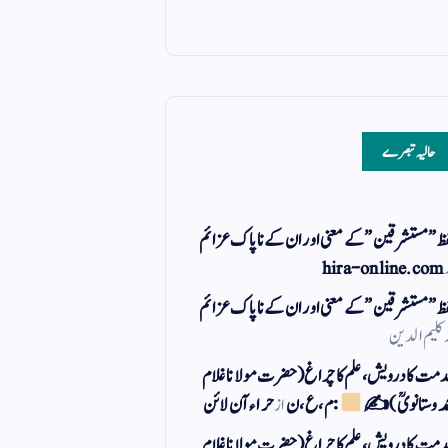
حالیہ تبصرے
ظ ” مستشرقین ” کے معنی اور ان کے نا پاک عزائم
hira-online.com
ظ ” مستشرقین ” کے معنی اور ان کے نا پاک عزائم
کلیم الدین
مت کا درویش، علم کا چراغ(حضرت مولانا غلام
مد وستانویؒ)✍
: م ، ع ، ن
از
حراء آن لائن
مت کا درویش، علم کا چراغ(حضرت مولانا غلام