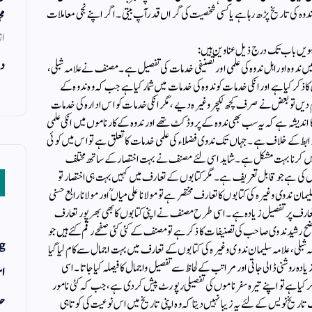
ندوہ کی تاریخ پڑھ رہا ہے یا کسی شخصیت کی گراں قدرآپ بیتی۔ اگراپنے نجی معاملات
مح
از
رہویں باب تک درج ذیل عناوین ہیں:
دن
ں ندوہ اوراہل ندوہ کی علمی اور تصنیفی خدمات کی تفصیل ہے۔ مصنف نے علامہ شبلی،
کا ذکر کیا ہے اور انکی خدمات کو ندوہ کی خدمات میں شمار کیا ہے جب کہ وہ ندوہ کے
 دیں تو بعض نے صرف کچھ لکچر وغیرہ دیے، مگر انکی خدمات کو اس ادارہ کی خدمات
 اندیشہ ہے کہ یہ سب بھی ندوہ کے پروڈکٹ تھے اور ندوہ کے کارناموں میں انکی علمی
بط کے خلاف ہے۔ جہاں تک ندوی فضلاء کی علمی خدمات کا تعلق ہے تو اس میں کوئی
 میں کرنا بہت مشکل ہے۔ شاید اسی لئے مصنف نے بہت اختصار کے ساتھ مختلف
 ہے جو قابل تعریف ہے۔ مگر کتابوں کے تعارف میں کہیں بہت ہی اختصار تو
ان ندوی وغیرہ کی کتابوں کا تعارف مختصر ہے تو مولانا علی میاں ؒ اور مولانا رابع حسنی
تعارف پر تفصیل زیادہ ہے۔ اسی طرح مصنف نے اپنی کتابوں کا بھی بھرپور تعارف
ضح رشید ندوی صاحب کی تصنیفات کا ذکر ہے تو مصنف کے کئی کئی صفحے رقم کئے ہیں جو
g
 شبلی، علامہ سلیمان ندو ی وغیرہ کی کتابوں کے تعارف میں بہت اجمال سے کام لیا گیا
 زیادہ روشنی ڈالی جاتی اور مراتب کے لحاظ سے تفصیل واجمال کا فیصلہ کیا جاتا۔ اسی
اس
سے 907 تک سفرناموں کا ذکر کیا ہے تو اپنے تیرہ سفرناموں کی تفصیلی رپورٹ پیش کردی ہے، جب کہ کئی نامور
حد
یخ نویس کے لئے یہ زیبا نہیں دیتا کہ وہ اپنی تاریخ میں اس نوعیت کی کوتاہی