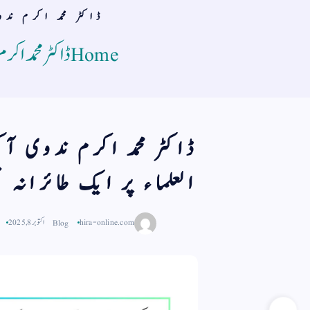
ڈاکٹر محمد اکرم ند
Home
ڈاکٹر محمد اک
ڈاکٹر محمد اکرم ندوی آک
العلماء پر ایک طائرانہ ن
hira-online.com
Blog
اکتوبر 8, 2025