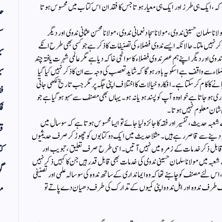
ہ،ایک ہی طرز اور ایک ہی معیار ہوتا جس کا فقدان اس کتاب میں محسوس ہوتا
حد
سف
مان حسینی ندوی، مولانا سجاد نعمانی ندوی، مولانا محسن عثمانی ندوی اور دیگر
ر نہیں ملتا۔ حالانکہ ایسے ندوی فضلاء کی تصنیفات کا ذکر ہے جو کسی بھی طرح انکے
س
دوی اور دیگر اپنے ہم عصر ندوی فضلاء کاسوانحی خاکہ دیا ہے مگرعالمی شہرت یافتہ چند
سی
ء سے واقف ہے اسکو یہ باور ہوگا کہ شاید تعصب کی وجہ سے ان کا ذکر نہیں کیا گیا
ا کام کرسکتا ہے۔ افکار وخیالا ت کا اختلاف اپنی جگہ پر مگر جب تاریخ لکھی جاتی
فق
ی ہوجاتا ہے خواہ وہ آپ کو پسند ہو یا نہ ہو۔یہاں بھی مصنف سے سہو ہوگیا ہے جو
فک
 شان معلوم نہیں ہوتا۔
بہ حدیث، تفسیراور فقہ کا جائزہ لیا جائے تو ایسا محسوس ہوتا ہے کہ سو سال میں
قر
جام دینے سے قاصر رہے ہیں۔ مثلا حدیث میں ایک دو کتابوں کو چھوڑ کر صرف حدیثیوں
کسی قابل ذکر خدمات کے زمرہ میں نہیں آتیں۔ اسی طرح صرف تعلیق، تبویب اور
کت
 شعبہ میں مولانا سلمان حسینی ندوی کی خدمات بھی قابل قدر ہیں جن کا کہیں ذکر نہیں
گو
، اس لئے مصنف کو چاہئے تھا کہ وہ ایمانداری کے ساتھ ندوہ کی سو سالہ علمی اور تصنیفی
ایک طرف ندوہ اور اہل ندوہ اپنی کمیوں کے تدارک کی طرف دھیان دے پاتے تو
مض