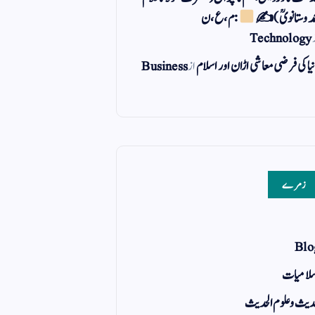
مد وستانویؒ)✍
: م ، ع ، ن
Technology
یا کی فرضی معاشی اڑان اور اسلام
از
Business
زمرے
Blo
لامیات
یث و علوم الحدیث