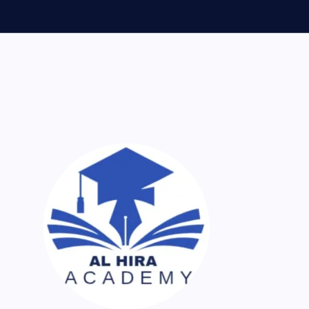
ر اک نسخہ کیمیا ساتھ لایا