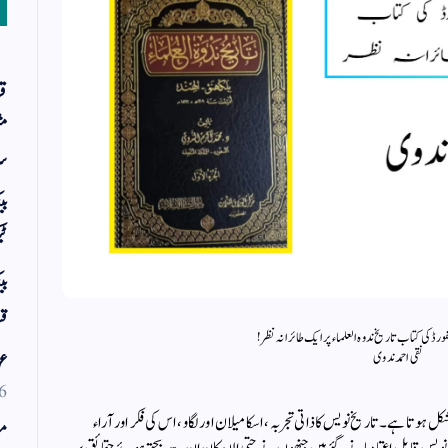
قر
مث
سر
بی
ٹی
بی
قس
ورڈ کی کتاب تاریخ ندوہ العلماء پر ایک طائرانہ نظر!
نقی احمد ندوی
عو
6
وتا ہے۔ تاریخ نویس کا ذاتی تجربہ، اسکا میلان اور لگاو، اس کی فکر اور آراء
مو