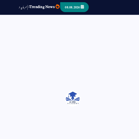
Trending News:
س
م
ی
د
ا
ر
ص
ب
08.08.2026
اتر کر حرا سے سوئے قوم آیا - او