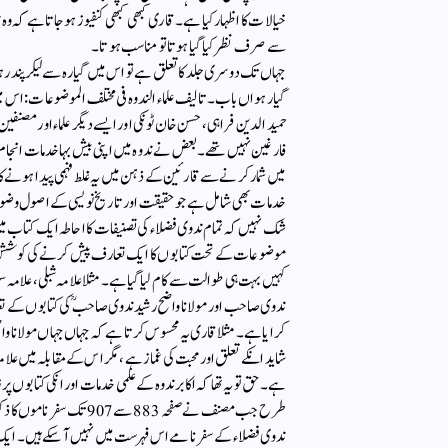
خیالات کا اظہار کیا ہے۔قاری کبھی کبھی کنفیوزہوجاتاہے کہ وہ 
سے صرف نظر کیا گیا ہوتا تو مناسب ہوتا۔
جہاں تک دوسری جلد کا تعلق ہے تو اس میں گیارہ سے لیکر پند
گیارہواں باب۔ تالیف علماء الندوہ فی مختلف الموضوعات: اس می
حمید الدین فراہی، حسن خان ٹونکی اور ایسے دیگر علماء اور مصنفین 
فارغین نہیں تھے۔ بعض نے ندوہ میں اپنی بیش بہا خدمات انجام
میں شمار کرنے سے قارئین کے ذہن میں یہ غلط فہمی پیدا ہونے کا
خدمات بھی شامل ہے جو حقیقت اور تاریخ نویسی کے اصول وضوا
شک نہیں کہ تمام ندوی فضلاء کی تصنیفات کا احاطہ ایک کتاب
موضوعات کے تحت کتابوں کا ایک تعارف پیش کرنے کی کوشش کی
کہیں بہت ہی طوالت سے کام لیا گیاہے۔ مثلا علامہ شبلی، علامہ سلیم
ندوی صاحب اور مولانا واضح رشید ندوی صاحب ؒ کی کتابوں کے 
کرایا ہے۔ مثلا قاری یہ محسوس کرتا ہے کہ جہاں جہاں مولانا وا
شاید انکے تعلق اور محبت کی غماز ہے، مگراس کے مقابلہ میں علامہ
ہے۔ حق تو یہ تھا کہ اکابر ندوہ کے علمی خدمات اور انکی کتابوں پر
طرح جب مصنف نے صفحہ 883 
ندوی فضلاء کے سفرنامے اس فہرست میں نہیں آسکے ہیں۔ ایک تار