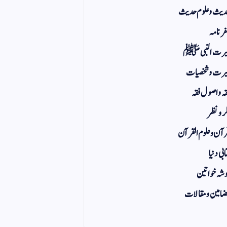
یث و علوم حدیث
ر نامہ
یرت النبی ﷺ
رت و شخصیات
ہ و اصول فقہ
ر و نظر
آن و علوم القرآن
ابی دنیا
شہ خواتین
امین و مقالات