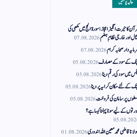
حالیہ پوسٹیں
آن کا حیرت انگیز اعجاز: سورۃ الحج میں مکھی کی
ال اور خارجی نظامِ ہضم
07.08.2026
مایہ دار صحابہ کرام
07.08.2026
نک کے سود کے مصارف
05.08.2026
کس میں سود کی رقم دینا
05.08.2026
نک کے لئے مکان کرایہ پر دینا
05.08.2026
طوں پر سامان کی فروخت
05.08.2026
رتوں کے لیے سونا پہننا کیسا ہے؟
05.08.202
لانا قاضی محمد معین اللہ اندوری
01.08.2026