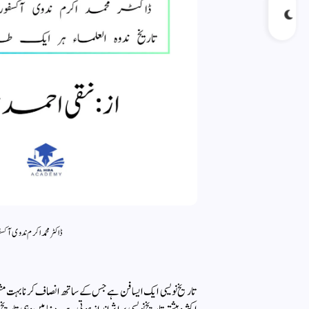
ڈاکٹر محمد اکرم ندوی آکسف
تاریخ نویسی ایک ایسا فن ہے جس کے ساتھ انصاف کرنا بہت مشکل ہ