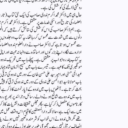
اکثروبیشتر تاریخ نویسی پر اثرانداز ہوتی ہے۔ دنیا میں وہی تار
روشنی ڈالنے کی کوشش کی ہے۔
حال ہی میں ڈاکٹر محمد اکرم ندوی صاحب کی ایک نئی کتاب (تاریخ 
العلماء کی تاریخ اور اسکی خدمات پر مشتمل ہے۔ ڈاکٹر محمد اک
ہے۔ ہم ڈاکٹر صاحب کی اس کوشش کی ستائش کرتے ہیں کہ انھ
دنوں سے میں شدت سے محسوس کررہا تھا۔ یہ کتاب دو جلدوں پر
سے محسوس ہوتا ہے کہ ڈاکٹر صاحب نے دارالعلوم ندوہ العلما
ادارہ سے لگاو، اپنے بزرگوں اور اساتذہ سے والہانہ محبت اور اپ
یہ کتاب پندرہ ابواب پر مشتمل ہے۔ پہلے باب میں تحریک ندوہ ال
مونگیری تک کا عہد ہے۔ تیسرے باب میں مسیح الزمان شاہ جہاں 
عبدالحی حسنی اور امیر سید علی حسن خان کے دور میں ندوہ کی ترقی 
باب مولانا سید ابوالحسن علی ندوی کے دور میں ندوہ کی ترقی کو پی
بحث کرتا ہے۔ آٹھویں باب میں ندوہ کے ڈپارٹمنٹ کا ذکر ہے ت
باب میں ندوہ سے شائع ہونے والے رسائل وجرائد پر بھرپور ر
کارناموں کامفصل ذکر کیا ہے، پھر مجلس تحقیقات ونشریات کا ذکر 
میں سے ایک ہے، حالانکہ دارالمصنفین کاقیام اس وقت عمل میں آی
تھے مگر اہل ندوہ نے اس خواب کو شرمندہ تعبیر نہیں ہونے دیا، اس 
انصاف پر مبنی نہیں ہے۔ مجموعی طورپر جلد اول نے ندوہ کی تا