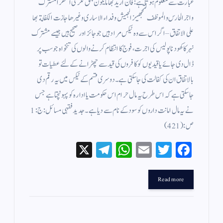
عبارت سے معلوم ہوتا ہے : فان اريد بها ما يكون بحق ككرى النهر المشترك
واجر الحارس والموظف لتجهيز الجيش وفداء الاسارى وغيرها جازت الكفالة بها
على الاتفاق – اگر اس سے وہ ٹیکس مراد ہیں جو جائز اور صحیح ہیں جیسے مشترک
نہر کا کھودنا پولیس کی اجرت ، فوج کا انتظام کرنے والوں کی تنخواہ جو سب پر
ڈال دی جائے یا قیدیوں کو کافروں کی قید سے چھڑانے کے لئے عطیات تو
بالاتفاق ان کی کفالت کی جا سکتی ہے ۔ دوسری قسم کے ٹیکس میں یہ رقم دی
جاسکتی ہے کہ اس طرح یہ مال حرام اس حکومت یا ادارہ کو پہونچتا ہے جس
نے یہ مال امانت داروں کو سود کے نام سے دیا ہے ۔ جدید فقہی مسائل : ج : 1
ص: (421 )
X
Te
W
E
T
Fa
le
ha
m
wi
ce
gr
ts
ail
tte
bo
Read more
a
A
r
ok
m
pp