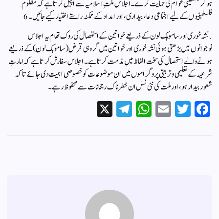
ہوکر فلسطینی عوام کی حمایت کرے۔اجلاس ملتِ اسلامیہ سے اپیل کرتا ہے کہ مظلوم
فلسطینیوں کے لیے اجتماعی دعا، بیداری، اور امداد کے ممکنہ راستے اختیار کیے جائیں۔6
. نشہ خوری اور ساموہک لون کے ذریعے خواتین کے استحصال کی روک تھا م یہ اجلاس
نوجوانوں میں بڑھتی ہوئی نشہ خوری اور خواتین میں گروہی قرض (ساموہک لون) کے ذریعے
ہونے والے استحصال کی سخت الفاظ میں مذمت کرتا ہے۔اجلاس سفارش کرتا ہے کہ امارتِ
شرعیہ کے تعلیمی و تربیتی پروگراموں میں ان موضوعات کو خصوصی اہمیت دی جائے تاکہ
شعور بیدار ہو، اور ملت کی نئی نسل ان خطرناک رجحانات سے محفوظ رہے۔
X
Te
W
E
T
Fa
le
ha
m
wi
ce
gr
ts
ail
tte
bo
a
A
r
ok
m
pp