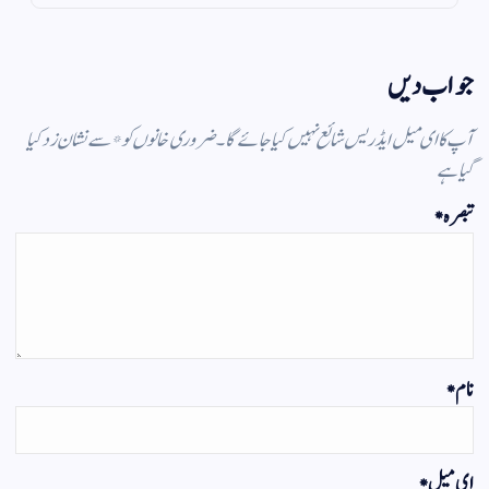
جواب دیں
آپ کا ای میل ایڈریس شائع نہیں کیا جائے گا۔
ضروری خانوں کو
*
سے نشان زد کیا
گیا ہے
تبصرہ
*
نام
*
ای میل
*