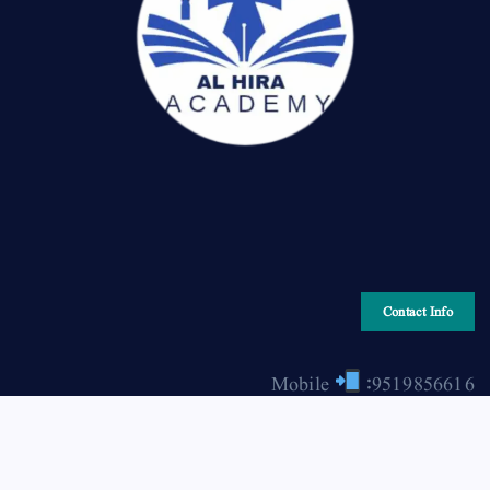
Contact Info
Mobile
:9519856616
Email
: hiraonline2001@gmail.com