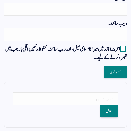
ویب‌ سائٹ
اس براؤزر میں میرا نام، ای میل، اور ویب سائٹ محفوظ رکھیں اگلی بار جب میں
تبصرہ کرنے کےلیے۔