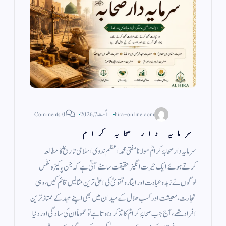
hira-online.com
اگست 7, 2026
0 Comments
سرمایہ دار صحابہ کرام
سرمایہ دار صحابۂ کرامؓ مولانا مفتی محمد اعظم ندوی اسلامی تاریخ کا مطالعہ
کرتے ہوئے ایک حیرت انگیز حقیقت سامنے آتی ہے کہ جن پاکیزہ نفَس
لوگوں نے زہد وعبادت اور ایثار وتقویٰ کی اعلیٰ ترین مثالیں قائم کیں، وہی
تجارت، معیشت اور کسب حلال کے میدان میں بھی اپنے عہد کے ممتاز ترین
افراد تھے، آج جب صحابۂ کرامؓ کا تذکرہ ہوتا ہے تو عموماً ان کی سادگی اور دنیا