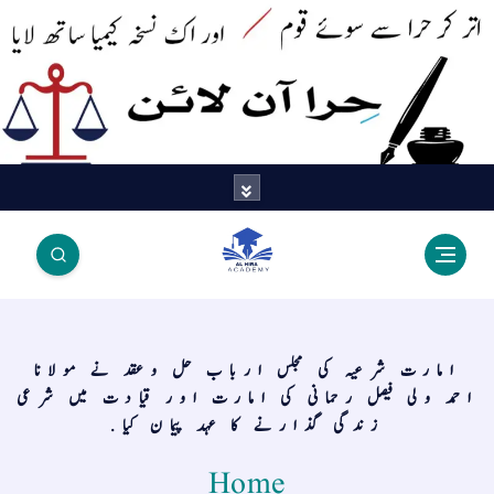
اتر کر حرا سے سوئے قوم آیا - اور
اک نسخہ کیمیا ساتھ لایا
امارت شرعیہ کی مجلس ارباب حل وعقد نے مولانا
احمد ولی فیصل رحمانی کی امارت اور قیادت میں شرعی
زندگی گذارنے کا عہد پیمان کیا.
Home