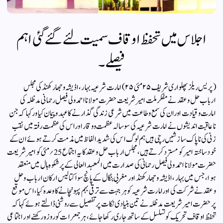
اجلاس میں تحفظ اوقاف سمیت لئے گئے گئی اہم
فیصلے۔
(پریس ریلز پھلواری شریف ۲۵ مئی ۲۵) امارت شرعیہ بہار،اڈیشہ وجھارکھنڈ کی مجلس
ارباب حل وعقد نے مفکرملت امیر شریعت حضرت مولانا احمد ولی فیصل رحمانی مدظلہ کی
امارت وقیادت اوران کی سمع وطاعت میں شرعی زندگی گذارنے کا عہد وپیمان کیا ورکہاکہ جن
ناعاقبت اندیشوں نے امارت شرعیہ کی سوسالہ عظمت ووقار اوراس کی عظمت رفتہ میں نقب
زنی کی ناپاک سازشیں رچی ہیں ہم لوگ اس کی شدید الفاظ میں مذمت کرتے ہوئے ان کے
خود ساختہ امیر کو مسترد کرتے ہیں، مجلس ارباب حل وعقد کا یہ اجتماع 25؍مئی کو امیر شریعت
حضرت مولانا احمد ولی فیصل رحمانی کی صدارت میں المعہدالعالی کے پرشکوہ ہال میں منعقد
ہوا، جس میں بہار،اڈیشہ وجھارکھنڈ اور مغربی بنگال کے پانچ سو اکتالیس ارکان ارباب وحل
وعقد نے شرکت کی اورامارت شرعیہ کو ہرجہت سے ترقی بہم پہونچانے کا وعدہ کیا ،اس موقع
پر حضرت امیر شریعت مدظلہ نے تین بنیادی نکات پر تفصیل سے روشنی ڈالتے ہوئے کہاکہ
تحفظ اوقاف تحریک کو تسلسل کے ساتھ جاری رکھاجائے ، ہرجمعرات کو روزہ رکھنے اور اجتماعی