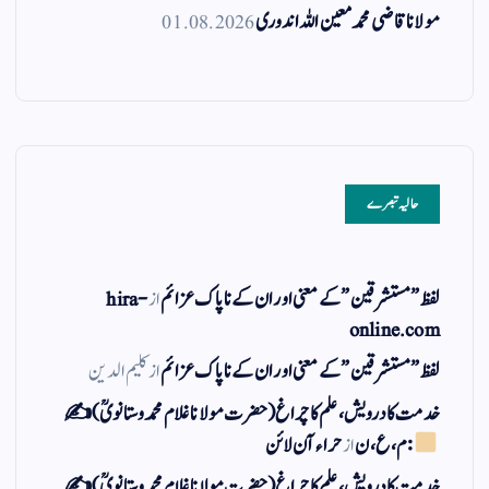
مولانا قاضی محمد معین اللہ اندوری
01.08.2026
حالیہ تبصرے
لفظ ” مستشرقین ” کے معنی اور ان کے نا پاک عزائم
از
hira-
online.com
لفظ ” مستشرقین ” کے معنی اور ان کے نا پاک عزائم
از
کلیم الدین
خدمت کا درویش، علم کا چراغ(حضرت مولانا غلام محمد وستانویؒ)✍
: م ، ع ، ن
از
حراء آن لائن
خدمت کا درویش، علم کا چراغ(حضرت مولانا غلام محمد وستانویؒ)✍