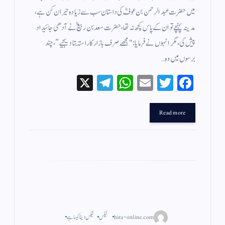
میں حضرت عبدالرحمن بن عوفؓ کی داستان سب سے زیادہ حیران کن ہے،
مدینہ پہنچے تو ان کے پاس کچھ نہ تھا، حضرت سعد بن ربیعؓ نے آدھی جائیداد
پیش کی، مگر انہوں نے فرمایا: "مجھے صرف بازار کا راستہ بتا دیجیے”، چند
برسوں میں وہ…
X
Te
W
E
T
Fa
le
ha
m
wi
ce
gr
ts
ail
tte
bo
Read more
a
A
r
ok
m
pp
hira-online.com
ٹیکس
ٹیکس دینا کیسا ہے