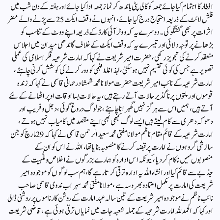
افطار کا اہتمام کیاجائےجمعہ کو کالی پٹی باندھ کر نماز جمعہ ادا کیاجائے اور ہفتہ کے دن شب میں
فلش لائٹ کے ذریعہ احتجاج درج کیاجائے، انہوں نے وقف ایکٹ 25سے پڑنے والے مضر
اثرات پر بھی گفتگو کی۔ دوسرے یہ کہ ووٹر آئی کارڈ کے ذریعہ اپنے ووٹ کے تناسب کو
بڑھانے پر توجہ دلائی اور تیسرے یہ کہ وقف ایکٹ کے خلاف گاندھی میدان میں اجلاس
منعقد کرنے کی تجویز رکھی ،حضرت امیر شریعت نے کہاکہ امارت شرعیہ فکر اسلامی کی عملی
تصویر ہے جس کی کوئی تقسیم نہیں ہوسکتی ، لہذا غلط فہمی کو دور کرنے کی کوشش کرنی چاہئے،
امارت شرعیہ کے نائب امیر شریعت حضرت مولانا محمد شمشاد رحمانی قاسمی نے کہاکہ زندہ
قوموں اور ملتوں پر ناگذیر حالات آتے رہتے ہیں، یہ حالات بسا اوقات اوپر اٹھانے کے لئے
آتے ہیں، ہمیں اس سے ہرگز نہیں گھبرانا چاہئے، جو لوگ دروغ گوئی ،دجل وفریب اور
دھوکہ دھری سے کام لیتے ہیں ایسے لوگ کبھی بھی اپنے مقصد میں کامیاب نہیں ہوتے،
امارت شرعیہ کے قائم مقام ناظم مولانامفتی محمد سعیدالرحمن قاسمی نے کہاکہ 29مارچ کو جن
سازشی گروہوں نے امارت پر قبضہ کرنے کا منصوبہ بنایاتھا ،اللہ نے اس کو ان کے
منصوبوںمیں ناکام کردیا ،کیونکہ اس ادارہ کو ہمارے بزرگوں نے اخلاص وللہیت کے
جذبے سے قائم کیا اور انشاء اللہ یہ ادارہ ترقی کرتا رہے گا، ہم سب لوگوں کو موجودہ امیر
شریعت کی امارت پر مکمل اعتماد وبھروسہ ہے،مولانامفتی محمد سہراب ندوی قاسمی صاحب
نائب ناظم نے موجودہ امیر شریعت کے تین سالہ عہد امارت کے روشن کارناموں پر روشنی ڈالی
اور کہاکہ الحمد للہ امارت شرعیہ کے جملہ شعبہ جات میں نمایاں ترقی ہوئی ہے، قاضی شریعت