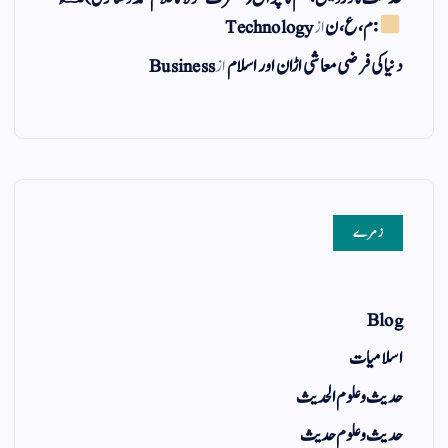
: م ، ع ، ن
از
Technology
دنیا کی فرضی معاشی اڑان اور اسلام
از
Business
زمرے
Blog
اسلامیات
حدیث و علوم الحدیث
حدیث و علوم حدیث