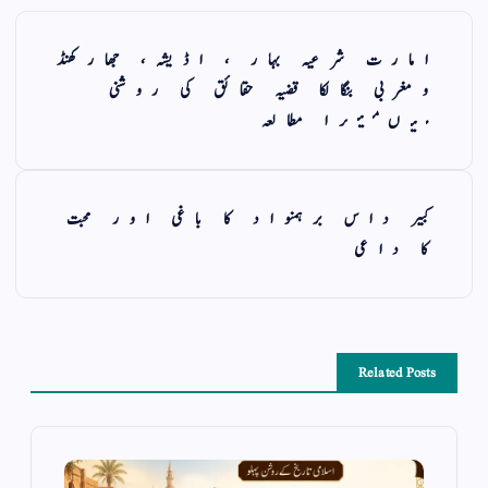
امارت شرعیہ بہار ، اڈیشہ، جھارکھنڈ
ومغربی بنگالکا قضیہ حقائق کی روشنی
میںمیرا مطالعہ
کبیر داس برہمنواد کا باغی اور محبت
کا داعی
Related Posts