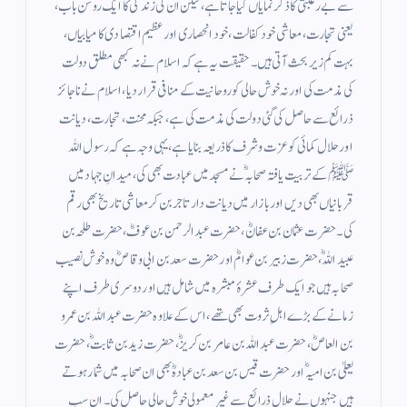
سے بے رغبتی کا ذکر نمایاں کیا جاتا ہے، لیکن ان کی زندگی کا ایک روشن باب،
یعنی تجارت، معاشی خود کفالت، خود انحصاری اور عظیم اقتصادی کامیابیاں،
بہت کم زیر بحث آتی ہیں۔ حقیقت یہ ہے کہ اسلام نے نہ کبھی مطلق دولت
کی مذمت کی اور نہ خوش حالی کو روحانیت کے منافی قرار دیا، اسلام نے ناجائز
ذرائع سے حاصل کی گئی دولت کی مذمت کی ہے، جبکہ محنت، تجارت، دیانت
اور حلال کمائی کو عزت وشرف کا ذریعہ بنایا ہے، یہی وجہ ہے کہ رسول اللہ
ﷺ کے تربیت یافتہ صحابہؓ نے مسجد میں عبادت بھی کی، میدانِ جہاد میں
قربانیاں بھی دیں اور بازار میں دیانت دار تاجر بن کر معاشی تاریخ بھی رقم
کی۔ حضرت عثمان بن عفانؓ، حضرت عبدالرحمن بن عوفؓ، حضرت طلحہ بن
عبیداللہؓ، حضرت زبیر بن عوامؓ اور حضرت سعد بن ابی وقاصؓ وہ خوش نصیب
صحابہ ہیں جو ایک طرف عشرۂ مبشرہ میں شامل ہیں اور دوسری طرف اپنے
زمانے کے بڑے اہلِ ثروت بھی تھے، اس کے علاوہ حضرت عبداللہ بن عمرو
بن العاصؓ، حضرت عبداللہ بن عامر بن کریزؓ، حضرت زید بن ثابتؓ، حضرت
یعلیٰ بن امیہؓ اور حضرت قیس بن سعد بن عبادہؓ بھی ان صحابہ میں شمار ہوتے
ہیں جنہوں نے حلال ذرائع سے غیر معمولی خوش حالی حاصل کی۔ ان سب