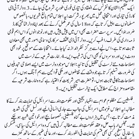
ایک عظیم الشان کانفرنس کے انعقاد کی تیاری فوری طور پر شروع کی جائے۔3. ووٹر آئی ڈی
کارڈ کی تیاری اور انتخابی عمل میں بھرپور شرکت :یہ اجلاس تمام بالغ شہریوں، بالخصوص
مسلمانوں سے اپیل کرتا ہے کہ وہ 18 سال کی عمر مکمل کرنے کے بعد اپنا ووٹر شناختی کارڈ
ضرور بنوائیں۔ سرپرست حضرات بھی اس میں پیش پیش رہیں اور نوجوانوں کو اس اہم قومی
ذمہ داری کی طرف راغب کریں۔ ووٹر آئی ڈی مختلف سرکاری و سماجی امور میں بھی معاون
ثابت ہوتا ہے، اس لیے اسے ہرگز نظر انداز نہ کیا جائے۔ انتخابات کے موقع پر خود بھی
ووٹ دیں اور دوسروں کو بھی اس کی ترغیب دیں۔4. امارت شرعیہ کے ٹرسٹ میں
اصلاحات و نئے ٹرسٹ کی تشکیل کی تائید: اجلاس موجودہ ٹرسٹ میں ایسے اصلاحی تبدیلیوں
کی ضرورت تسلیم کرتا ہے جو وقت کے تقاضوں اور ملکی قوانین سے ہم آہنگ ہوں۔ اگر
اصلاحات ناکافی ثابت ہوں، تو حضرت امیر شریعت کو اختیار ہے کہ وہ امارتِ شرعیہ کے
مقاصد و مزاج کے مطابق ایک نیا ٹرسٹ تشکیل دیں۔5
. فلسطین کے مظلوم عوام سے اظہارِ یکجہتی اور حکومتِ ہند سے اسرائیل کی حمایت بند کرنے کا
مطالبہ: یہ اجلاس غزہ میں اسرائیل کی جانب سے جاری انسانی المیے اور نسل کشی کی شدید
مذمت کرتا ہے، جس میں ہزاروں بے گناہ فلسطینی، خصوصاً بچے اور خواتین شہید ہو چکے
ہیں۔مجلسِ اربابِ حل و عقد حکومتِ ہند سے مطالبہ کرتی ہیں کہ وہ اسرائیل کی سیاسی، عسکری
یا سفارتی سطح پر کسی بھی قسم کی حمایت فی الفور بند کرے، اور عالمی ضمیر کے ساتھ کھڑے