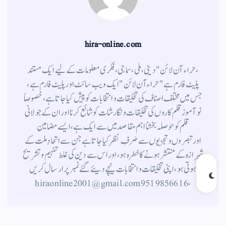
hira-online.com
،حراء آن لائن" دینی ، ملی ، سماجی ، فکری معلومات کے لیے ایک مستند
پلیٹ فارم ہے " حراء آن لائن " ایک ویب سائٹ اور پلیٹ فارم ہے ،
جس میں مختلف اصناف کی تخلیقات و انتخابات کو پیش کیا جاتا ہے ، خصوصاً
نوآموز قلم کاروں کی تخلیقات و نگارشات کو شائع کرنا اور ان کے جولانی
قلم کوحوصلہ بخشنا اہم مقاصد میں سے ایک ہے ، ایسے مضامین
اورتبصروں وتجزیوں سے صَرفِ نظر کیا جاتاہے جن سے اتحادِ ملت کے
شیرازہ کے منتشر ہونے کاخطرہ ہو ، اور اس سے دین کی غلط تفہیم وتشریح
ہوتی ہو، اپنی تخلیقات و انتخابات نیچے دیئے گئے نمبر پر ارسال کریں
، 9519856616 hiraonline2001@gmail.com