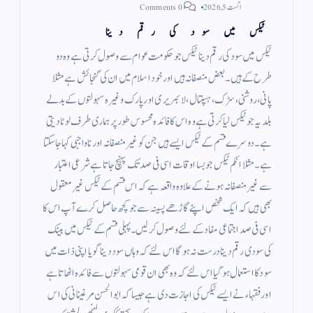
اگست 5, 2026
0 Comments
ٹیکس میں سود کی رقم دینا
ٹیکس میں سود کی رقم دینا ٹیکس جو حکومت عوام سے وصول کرتی ہے وہ دو
طرح کے ہیں ۔ بعض منصفانہ ہیں اور خود اسلام میں ان کی گنجائش ہے مثلا
پانی ، روشنی ، سڑک ، ہسپتال ، لائبریری اور پارک وغیرہ سہولتوں کے بدلے
بلدیہ جو ٹیکس لیا کرتی ہے وہ اس کا فائدہ محسوس طور پر ہماری طرف لوٹا دیتی
ہے ۔ دوسرے قسم کے ٹیکس ایسے ہیں جن کو غیر منصفانہ اور ناواجبی کہا جاسکتا
ہے ۔ مثلا انکم ٹیکس جو بسا اوقات اسی فی صد تک پہنچ جاتا ہے شرعی اعتبار
سے غیر منصفانہ ہونے کے علاوہ واقعہ ہے کہ اس قسم کے ٹیکس غیر معقول
بھی ہیں کہ ایک شخص اپنے گاڑھے پسینہ سے جو کچھ حاصل کرے آپ اس کا
اسی فی صد اجتماعی مفاد کے لئے وصول کر لیں۔ پہلی قسم کے ٹیکس میں بینک
کی سودی رقم دینا درست نہ ہو گا اس لئے کہ وہاں سود دینا گویا اپنی ذات میں
سود کا استعمال ہوگیا اس لئے کہ وہ بھی ان قومی سہولتوں سے فائدہ اٹھاتا ہے
اور فقہاء نے ایسے ٹیکس کی اجازت دی ہے جیسا کہ ابوالحسن مرغینانی کی اس