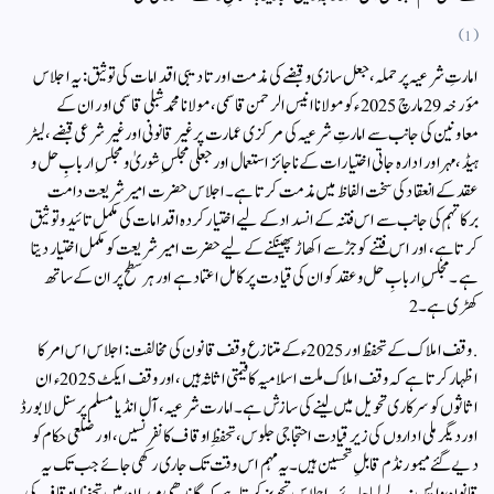
(1)
امارتِ شرعیہ پر حملہ، جعل سازی و قبضے کی مذمت اور تادیبی اقدامات کی توثیق: یہ اجلاس
مؤرخہ 29 مارچ 2025ء کو مولانا انیس الرحمن قاسمی، مولانا محمد شبلی قاسمی اور ان کے
معاونین کی جانب سے امارتِ شرعیہ کی مرکزی عمارت پر غیر قانونی اور غیر شرعی قبضے، لیٹر
ہیڈ، مہر اور ادارہ جاتی اختیارات کے ناجائز استعمال اور جعلی مجلسِ شوریٰ ومجلسِ اربابِ حل و
عقد کے انعقاد کی سخت الفاظ میں مذمت کرتا ہے۔اجلاس حضرت امیر شریعت دامت
برکاتہم کی جانب سے اس فتنہ کے انسداد کے لیے اختیار کردہ اقدامات کی مکمل تائید و توثیق
کرتا ہے، اور اس فتنے کو جڑ سے اکھاڑ پھینکنے کے لیے حضرت امیر شریعت کو مکمل اختیار دیتا
ہے۔ مجلسِ اربابِ حل و عقد کو ان کی قیادت پر کامل اعتماد ہے اور ہر سطح پر ان کے ساتھ
کھڑی ہے۔2
. وقف املاک کے تحفظ اور 2025ء کے متنازع وقف قانون کی مخالفت: اجلاس اس امر کا
اظہار کرتا ہے کہ وقف املاک ملت اسلامیہ کا قیمتی اثاثہ ہیں، اور وقف ایکٹ 2025ء ان
اثاثوں کو سرکاری تحویل میں لینے کی سازش ہے۔امارت شرعیہ، آل انڈیا مسلم پرسنل لا بورڈ
اور دیگر ملی اداروں کی زیر قیادت احتجاجی جلوس، تحفظِ اوقاف کانفرنسیں، اور ضلعی حکام کو
دیے گئے میمورنڈم قابلِ تحسین ہیں۔یہ مہم اس وقت تک جاری رکھی جائے جب تک یہ
قانون واپس نہ لے لیا جائے۔ اجلاس تجویز کرتا ہے کہ گاندھی میدان میں تحفظِ اوقاف کی