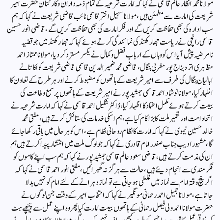
مولانا محمد انظار عالم قاسمی نے کہاکہ امارت شرعیہ کے تمام ذمہ داران وکارکنان حضرت امیر
شریعت کی امارت سے مطمئن ہیں، مولانا سہیل اخترقاسمی نائب قاضی شریعت نے کہاکہ ہم
سب ادارہ کی بھی حفاظت کریں گے اور فکر امارت کی بھی حفاظت کریں گے، قاضی انور حسین
قاسمی رانچی نے ریاست جھارکھنڈ کی نمائندگی کرتے ہوئے کہاکہ جھارکھنڈ میں جو قضیہ
نامرضیہ پیش آیا اس کووہاں کے ارباب فضل وکمال نے یکسر مسترد کردیا، مولاناممتاز احمد
مظاہری اتر دیناج پور مغربی بنگال، قاضی محمد ضمیرالدین قاسمی قاضی شریعت کولکاتا نے
اہالیان بنگال کی طرف سے امیر شریعت کے ہاتھوں کو مضبوط کرنے اور ہرطرح کے تعاون کا
اظہار کیا، مولانا نوشاد احمد قاسمی جمشید پور نے امیرشریعت کے ہاتھوں پر سمع وطاعت کی
بیعت کرتے ہوئے مکمل اعتماد کا اظہار کیا، ڈاکٹر شکیل احمد قاسمی نے کہاکہ امارت شرعیہ نے
اتحاد امت اور تعمیر ملت کا بڑا کام کیاہے، ہم ا سکی خدمات کی ستائش کرتے ہیں، مفتی محمد
خالدحسین نیموی نے کہاکہ امارت کا نظام روحانی نظام ہے،اس کو ہرحال میں باقی رکھا جائے
گا،مشہور ادیب جناب صفدر امام قادری نے کہاکہ جو لوگ ملت میں انتشار پیدا کرتے ہیں ہم
ان کی مذمت کرتے ہیں، قاضی سعود عالم قاسمی جمشید پور نے کہاکہ ہم سب اپنے کاموں کو
فکر مندی سے انجام دیئے ہیں، حالت سے ہرگز نہ گھبرائیں، مفتی انور احمد قاسمی نے کہاکہ
اگر پنچ وقتہ امام سے نماز میں غلطی ہوجاتی ہے تو نماز دہرانے کے لئے امام کو نہیں بدلا
جاتاہے، مولانا جمیل احمد رحمانی مونگیر نے کہاکہ انتخاب امیر کے وقت جن لوگوں نے
حضرت مولانا احمد ولی فیصل رحمانی کے ہاتھوں بیعت امارت کیا پھر وہ اپنے عمل سے پیچھے ہٹ