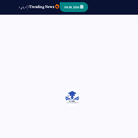
Trending News:
س
م
ی
د
ا
ر
ص
ب
08.08.2026
اتر کر حرا سے سوئے قوم آیا - او