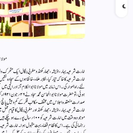
مولانا
امارت شرعیہ بہار ،اڈیشہ، جھارکھنڈ ومغربی بنگال ایک متحرک 
امارت شرعیہ کا خاکہ تیار کیا ، اکابر علماء، خانقاہوں کے سجادہ 
ہوئی
امارت شرعیہ بہار ،اڈیشہ ، جھارکھنڈ اور مغربی بنگال کا قیام عمل می
موجودہ وقت میں امارت شرعیہ کو ۰
رہنمائی کی ہے۔ اس کا نظام قضاء بہت مقبول ہوا۔ امارت شرعیہ کے