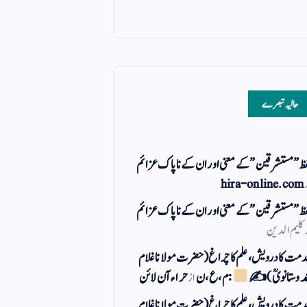
حالیہ تبصرے
ظ ” مستشرقین ” کے معنی اور ان کے نا پاک عزائم
hira-online.com
ظ ” مستشرقین ” کے معنی اور ان کے نا پاک عزائم
کلیم الدین
مت کا درویش، علم کا چراغ(حضرت مولانا غلام
مد وستانویؒ)✍
: م ، ع ، ن
از
حراء آن لائن
مت کا درویش، علم کا چراغ(حضرت مولانا غلام