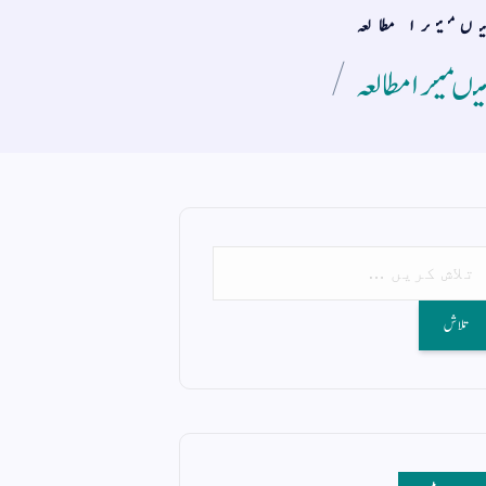
میںمیرا مطالعہ
 میںمیرا مطالعہ