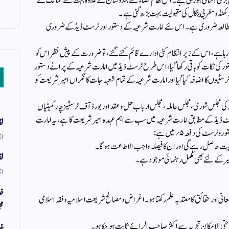
ں بڑی آسانی ہورہی ہے۔ اس نظام قضاء سے ہندوستان کے علاوہ بہت سے ممالک نے
کھنڈ ومغربی بنگال کی مقبولیت بہت بڑھ گئی ہے۔
ا مطالعہ ضروری ہے۔اس لئے امارت شرعیہ کے دستور اور ٹرسٹ ڈیڈ کے ضروری
 رہا ہے، اس کے زیر انتظام کئی ادارےقائم کئے گئے، تو ضرورت کے پیش نظر اس کو
تور کی نکات کو باقی رکھا گیا، اس طرح ٹرسٹ ڈیڈ میں امارت شرعیہ کے پرانے دستور
وں کا اضافہ کیا گیا اور امارت شرعیہ کے تمام شعبہ جات کا نگراں امیر شریعت کو
مجلس شوریٰ ،مجلس عاملہ، مجلس ارباب حل وعقد اور بورڈ آف ٹرسٹیز چار کمیٹیاں
سٹ ڈیڈ کے مطابق امارت شرعیہ میں سب سے اہم عہدہ امیرشریعت کا ہے، یہ امارت
لف
 کی دفعہ ۵؍ میں ہے:
از
لف
یر کے لئے بھی مکمل رہنمائی موجود ہے۔
از
خد
عانی اور حقائق کا معتدبہ علم رکھتا ہو۔ اغراض ومصالح شریعت اسلامیہ وفقہ اسلامی
مح
خد