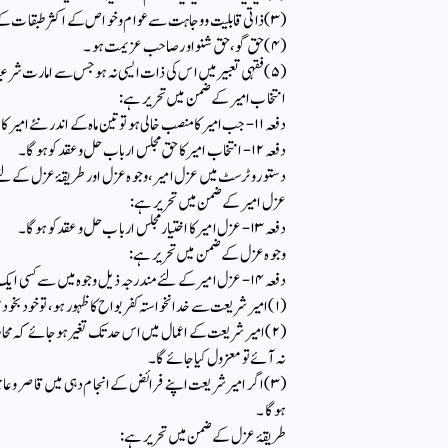
(۳) ذاتی قابلیت ووجاہت سے عوام وخواص کے اکثر طبقات کے ایک معتدبہ جماعت پر اس کا اثر ہو۔
(۴) حق گو ،حق شنو اور صاحب عزیمت ہو۔
(۵) فقہی تعبیر میں اس کی ذات ایسی نہ ہو جس سے امارت شرعیہ کا مقصد ختم ہوجائے۔
انتخاب امیر کے ضمن میں تحریر ہے:
دفعہ ۱۱- جب امیر کا منصب خالی ہو تو تین ماہ کے اندر نئے امیر کا انتخاب لازمی ہے۔
دفعہ ۱۲- انتخاب امیر کا حق مجلس ارباب حل وعقد کو ہوگا۔
دستور و ٹرسٹ میں عزل امیر، وجوہ عزل اور طریقۂ عزل کے لئ
عزل امیر کے ضمن میں تحریر ہے:
دفعہ ۱۳- عزل امیر کا اختیار مجلس ارباب حل وعقد کو ہوگا۔
وجوہ عزل کے ضمن میں تحریر ہے:
دفعہ ۱۴- عزل امیر کے لئے مندرجہ ذیل وجوہ میں سے کسی ایک کا پایا جانا ضروری ہے۔
(۱) امیر شریعت سے خدا نخواستہ کفر بواح کا ظہور ہو، تو خود بخود معزول قرار دیا جائے گا۔
(۲) امیر شریعت کے اعمال میں اس حدتک تغیر ہوجائے کہ محارم
نہ آئے تو معزول کیا جائے گا۔
(۳) اگر امیر شریعت اپنے فرائض کے انجام دہی میں قاصر و
ہوگا۔
طریقۂ عزل کے ضمن میں تحریر ہے: