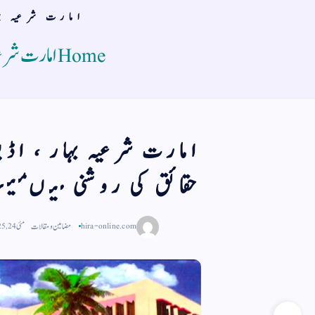
امارت شرعیہ بہا
Home
امارت شرعیہ
امارت شرعیہ بہار ، اڈیشہ،
حقائق کی روشنی میںمیرا
hira-online.com
مضامین و مقالات
مئی 24, 2025