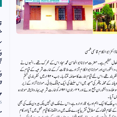
قر
مث
سر
 ڈاکٹر ابوالکلام قاسمی شمسی
بی
وفعال تنظیم ہے۔ حضرت مولانا ابوالمحاسن محمد سجاد اس کے محرک تھے۔ انہوں نے
ٹی
نشیں، دانشوران اور مولانا ابوالکلام آزاد سے ملاقات کرکے امارت شرعیہ کے قیام کے
بی
لئے راہ ہموار کی۔ اس زمانہ میں مولانا ابوالکلام آزاد رانچی میں نظر بند تھے، اس لئے قیام امارت کا معاملہ ٹلتا رہا۔ جب ۱۹۲۰ء میں نظر بندی ختم
، تو حضرت مولانا ابوالمحاسن محمد سجاد نے ۲۶؍ جون ۱۹۲۱ء کو پٹنہ کے محلہ پتھر کی مسجد میں اس سلسلے کی ایک میٹنگ بلائی۔ مولانا آزاد کے زیر
قس
صدارت منعقدہ اجلاس میں مختلف مکاتب فکر کے کم وبیش پانچ سو علماء و دانشوران جمع ہوئے اور ۲۶؍جون ۱۹۲۱ء کو امارت شرعیہ بہار واڈیشہ موجودہ
عو
ں آیا۔
6
۱۰؍ سال پورے ہوچکے ہیں، یہ ملک کا ایک اہم اور باوقار ادارہ ہے، اس نے ملک ہی نہیں بلکہ بیرون ملک کی بھی
 نظام قضاء کے مطابق تقریباً پورے ملک میں درالقضاء کاقیام عمل میں آیا اور کام
مو