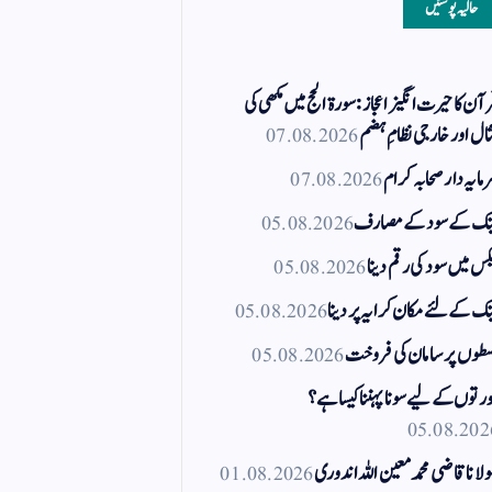
حالیہ پوسٹیں
آن کا حیرت انگیز اعجاز: سورۃ الحج میں مکھی کی
ال اور خارجی نظامِ ہضم
07.08.2026
مایہ دار صحابہ کرام
07.08.2026
نک کے سود کے مصارف
05.08.2026
کس میں سود کی رقم دینا
05.08.2026
نک کے لئے مکان کرایہ پر دینا
05.08.2026
طوں پر سامان کی فروخت
05.08.2026
رتوں کے لیے سونا پہننا کیسا ہے؟
05.08.202
لانا قاضی محمد معین اللہ اندوری
01.08.2026