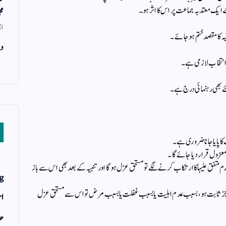
مح
از
دن
ے بھی رہنمائی درج ہے۔
 متفق علیہا کا ارتکاب کرنے لگے تو مستحق عزل ہوگا اور تنبیہ کے بعد بھی اس سے باز
g
عاجز ثابت ہو، بسبب عدم اہلیت یا بسبب غفلت یا بسبب مرض تو اس سے مستحق عزل
اس
حد