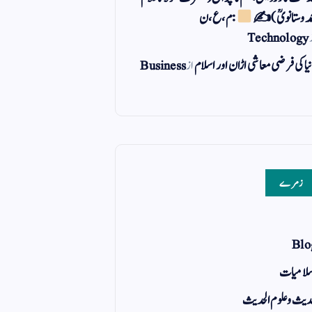
مد وستانویؒ)✍
: م ، ع ، ن
Technology
یا کی فرضی معاشی اڑان اور اسلام
از
Business
زمرے
Blo
لامیات
یث و علوم الحدیث