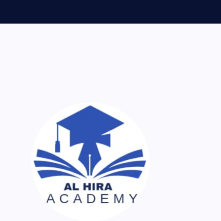
ر اک نسخہ کیمیا ساتھ لایا