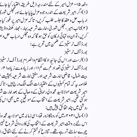
دفعہ ۱۵- عزل امیر کے لئے مندرجہ ذیل طریقہ اختیار کیا جائے گا۔
(۱) اگر امیر شریعت کے اندر وجوہ عزل پایا جائے اور مجلس شور
ارباب حل وعقد کا جلسہ طلب کریں، تاکہ عزل امیر پر غور کیا ج
(۲) نائب امیر، مجلس شوریٰ ،امارت شرعیہ بہار ، جھارکھنڈ وا
کریں، تو ان دو تہائی ارکان کو حق ہوگا کہ وہ مجلس ارباب حل و
بورڈ آف ٹرسٹیز کے ضمن میں تحریر ہے:
بورڈ آف ٹرسٹیز
(۱) ٹرسٹ اور اس کی جائیداد کا انتظام وانصرام بورڈ آف ٹر
بورڈ
بیت المال، قاضی امارت شرعیہ اور مفتی امارت شرعیہ بحیثیت
خلاصہ یہ کہ تمام کمیٹیوں کے اختیارات الگ الگ درج ہیں، تاکہ کس
امیر شریعت مولانا سید محمد ولی رحمانی کے وصال کے بعد امارت ش
ہوگئی تھی۔ امیرشریعت کے انتخاب کے موقع پر میں بھی اس 
روشنی میں چند حقائق پیش ہیں:
(۱) سال ۲۰۲۱ءمیں کورونا کا زور تھا، اسی زمانہ میں مولا
اس لئے بروقت امیر شریعت کے انتخاب کی کارروائی شروع نہیں
چہرےسامنے آرہے تھے۔ تنازع کو ختم کرنے کے لئے اتفاق رائ