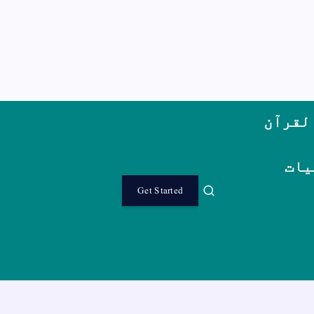
لقرآن
یات
Get Started