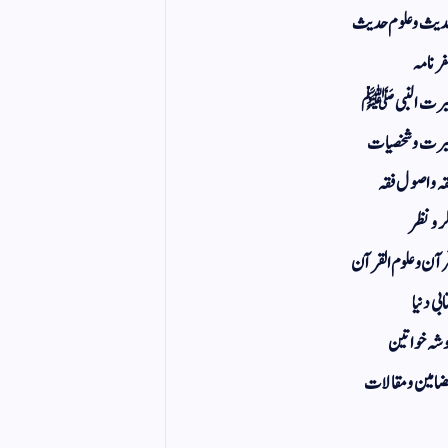
یث و علوم حدیث
ر نامہ
یرت النبی ﷺ
رت و شخصیات
ہ و اصول فقہ
ر و نظر
آن و علوم القرآن
ابی دنیا
شہ خواتین
امین و مقالات