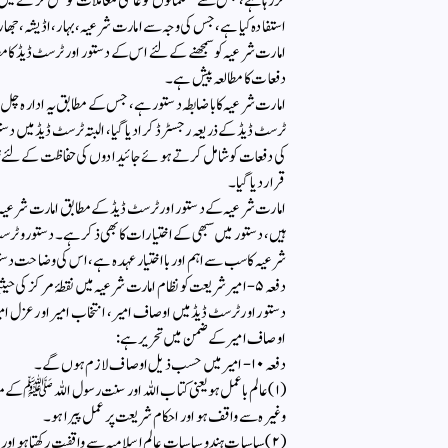
کررہا ہے، جس سے مسلمانوں کو عائلی معاملات کو حل کرنے می
استفادہ کیا ہے، جس کی وجہ سے امارت شرعیہ ،بہار ،اڈیشہ، جھار
امارت شرعیہ کو سمجھنے کے لئے اس کے دستور اور ٹرسٹ ڈیڈ ک
دفعات کا مطالعہ پیش ہے۔
امارت شرعیہ کا باضابطہ دستور ہے، جس کے مطابق یہ ادارہ چل
ٹرسٹ ڈیڈ کے ذریعہ رجسٹرڈ کرادیا گیا، البتہ ٹرسٹ ڈیڈ میں دس
کی دفعات کو شامل کرتے ہوئے جائیدادوں کی حفاظت کے لئے ٹرسٹی
قرار دیا گیا۔
امارت شرعیہ کے دستور اور ٹرسٹ ڈیڈ کے مطابق امارت شرعیہ کی 
ہیں، دستور میں سبھی کے اختیارات کا بھی ذکر ہے۔ دستور وٹر
شرعیہ کا سب سے اہم اور بااختیار عہدہ ہے، اس کی وضاحت دستور وٹرسٹ
دفعہ ۵-امیرشریعت کو نظام امارت شرعیہ میں نقطۂ مرکز کی حیثیت حاصل رہے گی اور ان کا فیصلہ واجب الاطاعت ہوگا۔
دستور اور ٹرسٹ ڈیڈ میں اوصاف امیر، انتخاب امیر اور عزل ام
اوصاف امیر کے ضمن میں تحریر ہے:
دفعہ ۱۰- امیر میں حسب ذیل اوصاف لازم ہوں گے۔
(۱) عالم باعمل ہو یعنی کتاب اللہ اور سنت رسول اللہ ﷺ کے م
وغیرہ سے واقف ہو اور احکام شریعت پر عمل پیرا ہو۔
(۲) سیاسیات ہند و سیاسیات عالم اسلامیہ سے واقفیت رکھتا ہو اور حتی الامکان تجربہ سے اکثر صاحب الرائے ثابت ہوچکا ہو۔