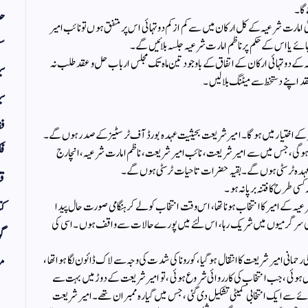
حد
یٰ امارت شرعیہ کے کل ارکان میں سے کم ازکم دو تہائی اس پر متفق ہوں تو نائب امیر
سف
ائے یا اس کے حکم پر ناظم امارت شرعیہ جلسہ بلائیں گے۔
ڈیشہ کے دو تہائی ارکان کے اتفاق کے باوجود تین ماہ تک مجلس ارباب حل وعقد طلب نہ
س
عقد اپنے دستخط سے میٹنگ بلالیں۔
سی
فق
سٹیز کے اختیار میں ہوگا۔ امیر شریعت بحیثیت عہدہ بورڈ آف ٹرسٹیز کے صدر ہوں گے۔
فک
 آف ٹرسٹیز کی تعداد کم سے کم ۱۱؍ اور زیادہ سے زیادہ ۲۱ ؍ ہوگی، جس میں سے امیر شریعت ، نائب امیر شریعت، ناظم امارت شرعیہ، انچارج
 عہدہ ٹرسٹی ہوں گے۔ بقیہ حضرات تاحیات ٹرسٹی ہوں گے۔
قر
ی طرح کا فتنہ برپا نہ ہو۔
رعیہ کے امیر کا انتخاب ہونا تھا، اس وقت انتخاب کو لے کر ہنگامی صورت حال پیدا
کت
کی سرگرمیوں میں شریک رہا، اس لئے میں پورے حالات سے واقف ہوں۔ اسی کی
گو
سید محمد ولی رحمانی امیر شریعت کا انتقال ہوگیا، کورونا کی شدت کی وجہ سے لاک ڈائون لگا ہوا تھا،
مض
 ہوئی، جب انتخاب کی کارروائی شروع ہوئی ،تو امیر شریعت کے دوڑ میں بہت سے
ے سے ایک انتخابی کمیٹی تشکیل دی گئی، جس میں گیارہ ممبران تھے۔امیر شریعت