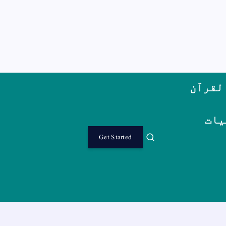
لقرآن
یات
Get Started