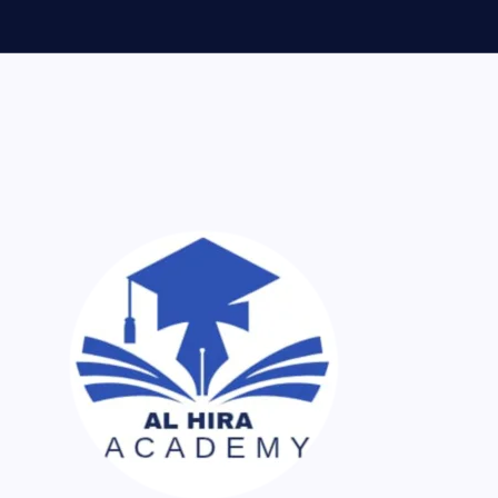
ر اک نسخہ کیمیا ساتھ لایا