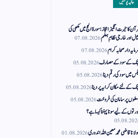
حالیہ پوسٹیں
آن کا حیرت انگیز اعجاز: سورۃ الحج میں مکھی کی
ال اور خارجی نظامِ ہضم
07.08.2026
مایہ دار صحابہ کرام
07.08.2026
نک کے سود کے مصارف
05.08.2026
کس میں سود کی رقم دینا
05.08.2026
نک کے لئے مکان کرایہ پر دینا
05.08.2026
طوں پر سامان کی فروخت
05.08.2026
رتوں کے لیے سونا پہننا کیسا ہے؟
05.08.202
لانا قاضی محمد معین اللہ اندوری
01.08.2026