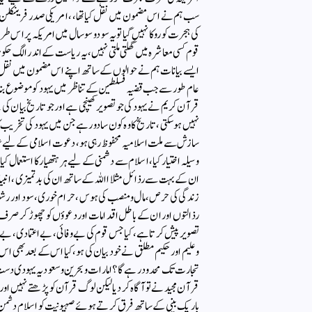
سب ہم نے اس مضمون میں نقل کیا تھا، ، امریکی صدر فرینکلن نے
کی ہجرت کو روکا نہیں گیا تو یہ سو دو سو سال میں امریکہ پر ا
قوم کسی معاشرہ میں گھلتی ملتی نہیں ، یہ ریاست کے اندر الگ حکوم
ایسے بیانات ہم نے حوالوں کے ساتھ اپنے اس مضمون میں نقل ک
عام طور سے جب قضیہ فسلطین کے تناظر میں یہود کو موضوع بنایا ج
قرآن کریم نے یہود کی جو تصویر کھینچی ہے اور جو تاریخ بیان ک
نہیں ہو سکتی ، تاریخ کا وہ کون سا دور ہے جن میں یہود کی تخری
سازش سے ملت اسلامیہ محفوظ رہی ہو، دعوت اسلامی کے لیے ع
وسیلہ اختیار کیا، اسلام سے دشمنی کے لیے ہر ہتھیار کا استعمال کیا 
ان کے بہت سے رذائل مثلا االلہ کے ساتھ ان کی بدتمیزی ،انبیا ک
زندگی کی حرص، مال ومنصب کی ہوس ، حرام خوری، سود اور رشو
رذالتوں اور ان کے باطل اقدامات اور دعوؤں کو چھوڑ کر صرف
تصویر پیش کرتا ہے ، کیا جس قوم کی بے وفائی ، بے اعتمادی ، بے یق
وعلیم اور حکیم مطلق نے خود بیان کی ہو،کیا اس کے بعد بھی اس
تجارت تک محدود رہے گا ؟ امارات وبحرین وسعودیہ یہودی دست 
قرآن مجید نے تو آگاہ کر دیا لیکن لوگ قرآن کو پڑھتے نہیں اور
باریک بینی کے ساتھ فرق کرتے ہوئے صہیونیت کو اسلام دشمن ق