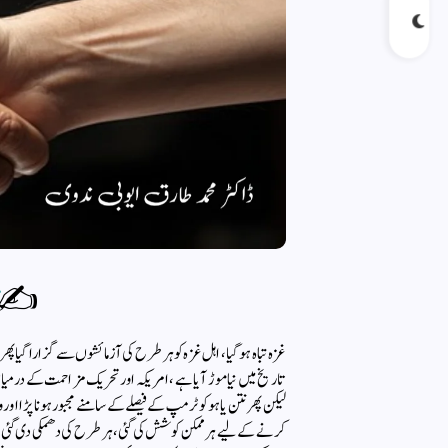
✍️
غزہ تباہ ہوگیا ، اہل غزہ کو ہر طرح کی آزمائشوں سے گزارا گیا 
تاریخ میں نیا موڑ آیا ہے، امریکہ اور تحریک مزاحمت کے درمیان
لیکن پھر نتن یا ہو کو ٹرمپ کے فیصلے کے سامنے مجبور ہونا پڑ
کرنے کے لیے ہر ممکن کوشش کی گئی، ہر طرح کی دھمکی دی گئی ، لی