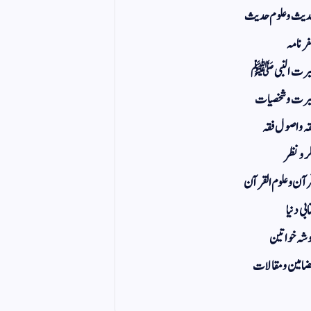
یث و علوم حدیث
ر نامہ
یرت النبی ﷺ
رت و شخصیات
ہ و اصول فقہ
ر و نظر
آن و علوم القرآن
ابی دنیا
شہ خواتین
امین و مقالات