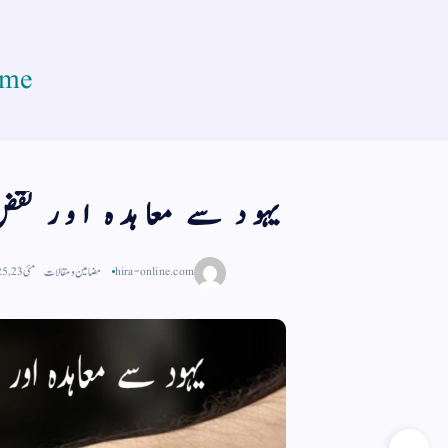
me
یہود سے معاہدہ اور نقض
hira-online.com
مضامین و مقالات
مئی 23, 2025