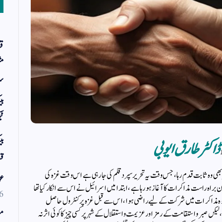
قر
مث
سر
بی
ٹی
بی
ڈاکٹر طارق ایوبی
قس
پھربھی وہ ثابت قدم رہا، جس وقت یہ تحریر سپردقلم کی جا رہی ہے اس وقت غزہ کی
عو
 براہ راست مذاکرات کا آغاز ہو رہا ہے، ابتدا میں اسرائیل نے اس سے انکار کیا تھا
6
ا اور وہ مذاکرات میں شرکت کے لیے راضی ہوا ، اس سے قبل غزہ پر کنٹرول حاصل
مو
کں صبر و استقامت کے رمز اور عزیمت و استقلال کے شہر پر کسی چیز کا کوئی اثر نہ