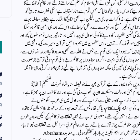
 پیدا کر سکی ، گویا غزہ نے اہل اسلام کو ظلم کے سامنے ڈٹنے اور ظالم کو جھکانے کا
دینے کا درس دیا، دنیا کو بتایا کہ جس قوم سے ہمارا مقابلہ ہے اسکی فطرت و تاریخ کو
ا شکار ہے، مذاکرات جا ری ہیں، لیکن اب بھی نتائج کا انتظار ہے ، بظاہر معاملہ بہت
اس کو غیر مسلح اور غزہ سے بے دخل کیا جائے، اس کے بعد ہی امن قائم ہوسکتا
 لیکن ہتھیار رکھ دینے کا کوئی سوال ہی پیدا نہیں ہوتا، خیر یہاں تو موضوع کچھ اور
کو یہیں موقوف کرتے ہیں، اس مضمون میں ہم دراصل قرآن و سیرت کی روشنی میں
اہتے ہیں کہ یہود ایک ایسی قوم ہے جس نے اللہ سے کبھی وعدہ وفا کیا اور نہ انسانوں سے،
معاہدوں کی کوئی اہمیت ، اگر وہ معاہدوں پر قائم رہنے والی قوم ہوتی تو آج جو صورت
ہ کی پابندی نہیں کی، بلکہ معاہدوں کی آڑ میں اپنے لیے زمین ہموار کرتی رہی تاآنکہ
لف
یش کر رہی ہے۔
از
د یہود کے لیے قرآن مجید نے جو فیصلہ سنایا تھا وَضُرِبَتْ عَلَيْهِمُ ٱلذِّلَّةُ
بَآءُو بِغَضَبٍۢ مِّنَ ٱللَّهِ ،(البقرہ ۔۶۱) کہ بے بسی وکم ہمتی اور ذلت و مسکنت ان پر تھوپ دی گئی ہے اور اللہ کا غصہ ان پر بھڑکا ہے ،
لف
، اب تو ٹرمپ کا دور ثانی ہے، ٹرمپ کے دور اول میں ہی عرب حکومتوں نے
از
ابراہیم پکیٹ کا نام دیا گیا تھا ، جس کے تحت یہود کے ساتھ نارملا ئزیشن کرنا تھا ،
ں امارات نے دستخط کیے تھے ، سعودی عرب نے خفیہ تعلقات تو قائم کیے لیکن علانیہ طور پر
خد
زہ پر مظالم کے پہاڑ توڑے جاتے رہے اور عالم عربی اسرائیل سے تعلقات نبھاتا رہا،
مح
معاہدہ ابراہیمی کو آگے بڑھانے پر گفتگو ہوتی رہی، ابھی سیر یا کے تناظر میں ابراہیم پکیٹ پر بار بار گفتگو ہوئی۔ یہ معاہدہ Abraham
خد