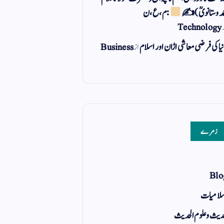
مد وستانویؒ)✍
: م ، ع ، ن
Technology
یا کی فرضی معاشی اڑان اور اسلام
از
Business
زمرے
Blo
لامیات
یث و علوم الحدیث