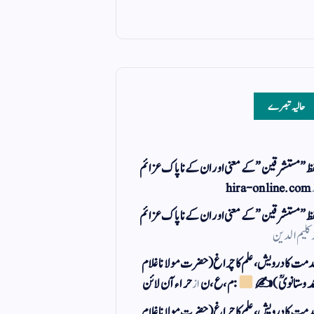
حالیہ تبصرے
ظ ” مستشرقین ” کے معنی اور ان کے نا پاک عزائم
hira-online.com
ظ ” مستشرقین ” کے معنی اور ان کے نا پاک عزائم
کلیم الدین
مت کا درویش، علم کا چراغ(حضرت مولانا غلام
مد وستانویؒ)✍
: م ، ع ، ن
از
حراء آن لائن
مت کا درویش، علم کا چراغ(حضرت مولانا غلام