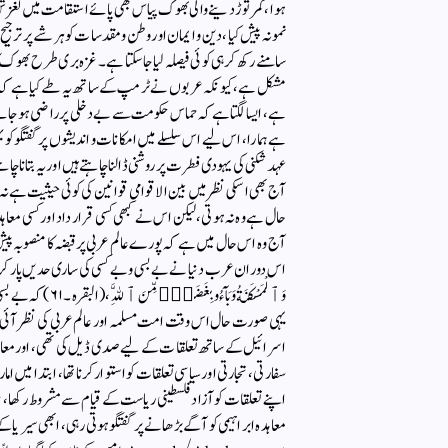
ہوا ، کمر توڑ دینے والی بھوک پیاس بھی پائے استقامت میں لغزش نہ
نمونہ پیش کیا ، دین و ایمان اور وطن و مقدسات کو ہر شے پر ترجیح 
سامنے رکھ کر ہی کوئی فیصلہ لیا جا سکتا ہے ۔ غزہ بری طرح بھوک ک
مشکل ہے، کیونکہ عربوں نے ٹرمپ کے ساتھ یہ طے کیا ہے کہ حم
ہے، ایسا لگتا ہے کہ حماس حکومت سے بے دخلی پر راضی ہوجائے گی
ہےہمارا، اس لیے اس سلسلے میں امکانات و اندیشوں پر گفتگو
عہد شکنی کی یہودی فطرت پر روشنی ڈالنا چاہتے ہیں اور یہ بتانا چ
آج بھی اسکی نظر میں بین الاقوامی قوانین کی کوئی حیثیت ہے نہ 
حال ہے وہ نہ ہوتی، لیکن اس نے کبھی کسی قرار داد اور کسی معاہد
آج وہ اس حال میں ہے کہ پورے عالم عربی پر قبضہ کا منصوبہ پ
اس دوران عرب دنیا نے بے بسی و بے کسی کی ساری حدیں پار کر دیں ، خو
وَٱلْمَسْكَنَةُ وَ
یہی صورت حال اس وقت امت مسلمہ اور عالم عربی کی نظر آئی 
اسرائیل کے ساتھ تعلقات کے لیے صدی ڈیل کی تھی ، اور معاہدہ کو 
سفارتی ، تجارتی اور سیاسی تعلقات کو استوار کرنا تھا ، ابتدا می
اپنے تعلقات کو آزاد فلسطینی ریاست کے قیام سے مشروط رکھا، غ