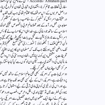
Accords/Abraham pact امن کے نام پ
سفارتی تعلقات قائم کرنا ، اقتصادی وتجارتی تعاون کو فروغ دینا، خط
دراصل عربوں کے اس موقف کا اختتام تھا کی جب تک قضیہ فلسطی
درحقیقت اسرائیل کو تسلیم کرنے، غاصب ریاست کو مستحکم کرنے
معاہدہ پر عمل در آمد کےبعد عملا عالم عربی بالخصوص خلیجی ممال
اسلامیہ کے ساتھ جو دغاکی ہے، خدا ہی اس کا حساب لے گا، ب
اسرائیل سے نارملا ئزیشن سے قبل یہ بات اچھی طرح سمجھ لینی چاہی
تک راضی نہیں ہو سکتے جب تک کہ مسلمان ان کا دین نہ اختیار
تحریفات پر مشتمل دین کو نہ اپنا لیں ، تعاون و دوستی کی اس و
مارنا کہاں کی دانشمندی ہے۔ لیکن ان لوگوں سے کیا کہا جاسکتا ہے ج
مرکز بھی اپنے یہاں تعمیر کرچکے۔
دوسری بات یہ کہ امریکہ کبھی بھی عالم اسلام کے ساتھ نہیں کھ
پروجیکٹ ہے، امریکہ اس کے لیے کسی بھی حد تک جاتا ہے اور جائے
ہے اور اس کی زرخیزی کو اپنی مادی ترقی کے لیے استعمال کرتا ہے
یہود کی فطرت میں توسیع پسندی ، بخل و حرص ، غصب اور دھوک
ہے ، ہم نے اپنے ایک مضمون میں بہت تفصیل سے امریکی سیاست
امریکہ کی طرف ہجرت کر رہے تھے تو انھیں روکنے کے لیے کیا کہا