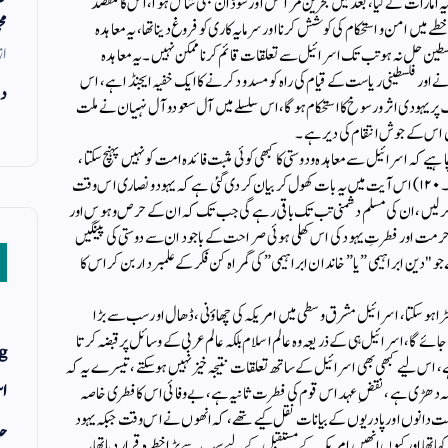
ر کیا گیا ، اصلاً یہ امارات نے کیا، بعد میں بحرین مراکش اور سوڈان بھی شامل ہوا ، اس کا مقصد
مح
ے میں امن و استحکام کی کوشش کرنا اور سرمایہ کاری کو فروغ دینا تھا ، یہ معاہدہ
از
ن حل نہ ہو تب تک اسرائیل سے تعلقات قائم کرنا ممکن نہیں ۔ یہ معاہدہ
 اور فلسطینی ریاست کے قیام کی راہ کو مسدود کرنے کا ایک خفیہ ایجنڈاہے، اس
دن
ک پر یہودی اثر و رسوخ کا استحکام ہوگا، اس سلسلے میں آل سعودو آل نہیان نے ملت
س اس کے جوش انتقام کی دیر ہے۔
ے کہ اسرائیل سے معاہدہ و دوستی کا کبھی کوئی مثبت فائدہ امت کو نہیں پہنچ سکتا ،
وَلَن تَرْضَىٰ عَنكَ ٱلْيَهُودُ وَلَا ٱلنَّصَـٰرَىٰ حَتَّىٰ تَتَّبِعَ مِلَّتَهُمْ (بقرہ۔۱۲۰) اس آیت میں یہ بات کھول کر بیان کر دی گئی ہے کہ یہود ونصاری اس وقت
 کر لیں ، ان کی مسلم دشمنی تب تک باقی رہے گی جب تک کہ ان کے حرص وہوس اور
اضح حرمت اور فطرتِ یہود کی اس کھلی ہوئی صراحت کے باجود ان سے دوستی کی پینگیں
و "دین ابراہیمی” یا ” خاندان ابراہیمی ” کی گمراہ کن فکر کے علمبردار بن کر اس کا
ڑا ہو سکتا ، اسرائیل مشرق وسطی میں امریکہ کی چھاؤنی ، ڈھال اور سب سے بڑا
 گا، اسرائیل ہی کے ذریعہ وہ عالم اسلام بلکہ عالم عربی کے وسائل پر قبضہ کرتا
g
 ، اس لیے کبھی بھی اسرائیل کے ساتھ تعلقات نتیجہ خیز نہیں ہو سکتے ، تیسرے یہ کہ
اس
ہ دھڑی ہے ، نقضِ عہد اس قوم کی فطرت ثانیہ ہے، بے وفائی اس کا فطری خاصہ
 دانوں اور پادریوں کے بیانات نقل کیے تھے ، کہ انھوں نے اس وقت جبکہ یہود
حد
 تھا اور کیوں انھیں امریکہ کے مستقبل کے لیے سب سے بڑا خطرہ قرار دیا تھا یہ