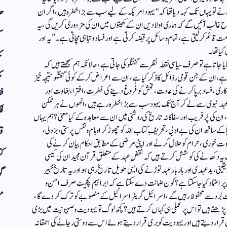
حد
 تو یہاں تک کہہ دیا تھا کہ "یہود امریکہ کے لیے سب سے بڑا خطرہ ہیں ، اگر ان
س طرح غالب آئیں گے کہ ہماری اولادیں ان کے کھیتوں میں ان کی مزدوری کریں گی، یہ
سف
ت قائم کر لیتی ہے ، تمام وسائل پر قبضہ کرتی ہے اور فساد و تباہی مچاتی ہے۔”یہ اور
س
یا تھا۔
اتاہے تو صرف سیاسی نقطہ نظر سے گفتگو کی جاتی ہے ، حالانکہ ہم سمجھتے ہیں کہ
سی
ی ہے، ان کے جن قومی رذائل کا ذکر کیا ہے، ان سے اعراض کرکے کوئی گفتگو نتیجہ خیز
ب کاری، فساد برپا کرنے کی عادت ، فحش کو فروغ دینے کی فطرت،افترا ،بغاوت اور
فق
ہد نبوی سے لےکر آج تک یہود سب سے بڑا خطرہ رہے ہیں ، انھوں نے ہر ممکن
فک
، ان کی پُر فریب اور سفاکا نہ تاریخ کی روشنی میں ان سے معاہدہ کے کیا معنی ٰ ؟ ہم یہاں
ے ساتھ ان کی بے ادبی، تحریفِ کتاب اللہ کو چھوڑ کر اوہام ونفس پرستی ، بزدلی،
قر
ت خوری ، حرام کو حلال کرنے اور اپنی مرضی کے مطابق احکام بیان کرنے کی
کت
 یہ دکھانے کی کوشش کرتے ہیں کہ نقضِ عہد کے متعلق قرآن مجید ان کی کیسی
ینی ، بد عہدی اور بار بار عہد توڑنے کی ایسی طویل تاریخ رہی ہو اور یہ تاریخ خبیر
گو
 پر اعتماد کیا جاسکتا ہے؟ کون ضمانت دے سکتا ہے کہ ابراہیم پکیٹ صرف امن و
مض
بُرد سے محفوظ رہیں گے ، اسرائیل گریٹر اسرائیل کے منصوبے کو ترک کر دے گا ،
 پڑھتے ہیں تو اس پر عملی ہی کہاں کرتے ہیں؟ کچھ لوگ تو یہودیت و صہیونیت میں بڑی
رار دیتے ہیں اور یہودیت کو بری قرار دیتے ہوئے اس سے دوستی رچانے کی احمقانہ