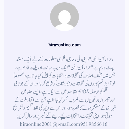
hira-online.com
،حراء آن لائن" دینی ، ملی ، سماجی ، فکری معلومات کے لیے ایک مستند
پلیٹ فارم ہے " حراء آن لائن " ایک ویب سائٹ اور پلیٹ فارم ہے ،
جس میں مختلف اصناف کی تخلیقات و انتخابات کو پیش کیا جاتا ہے ، خصوصاً
نوآموز قلم کاروں کی تخلیقات و نگارشات کو شائع کرنا اور ان کے جولانی
قلم کوحوصلہ بخشنا اہم مقاصد میں سے ایک ہے ، ایسے مضامین
اورتبصروں وتجزیوں سے صَرفِ نظر کیا جاتاہے جن سے اتحادِ ملت کے
شیرازہ کے منتشر ہونے کاخطرہ ہو ، اور اس سے دین کی غلط تفہیم وتشریح
ہوتی ہو، اپنی تخلیقات و انتخابات نیچے دیئے گئے نمبر پر ارسال کریں
، 9519856616 hiraonline2001@gmail.com