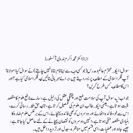
از: ڈاكٹر محمد اكرم ندوى آكسفورڈ
سوال: ايكـ محترم عالم ومدرس (جو كسى وجه سے اپنا نام بتانا نہيں چاہتے) نے سوال كيا: مولانا!
آپ فكر اسلامى كے مطالعه پر زور ديتے ہيں، برائے مہربانى بتائيں كه فكر اسلامى كيا ہے؟ اور
اس كا مطالعه كس طرح كريں؟
جواب: يه سوال آپ كى سلامت طبع اور پختگى عقل كى دليل ہے، سارے نافع علوم كا مقصد
مثبت ہوتا ہے، يعنى ايكـ طالب ان علوم كى تحصيل كرتا ہے، تاكه حق تكـ رسائى كرے،
اس سے خود فائده اٹهائے اور دوسروں كو بهى فائده پہنچائے، اس كے برعكس علوم ضاره كا
بنيادى مقصد منفى ہوتا ہے، انہيں دوسروں كو نقصان پہچانے كے لئے حاصل كيا جاتا ہے،
جيسے جادو اور عمليات، اسى قسم ميں مناظره، جدل اور ترديد داخل ہيں۔