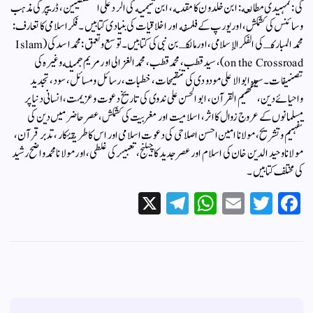
گى:تمہيدى مطالعه: ابن خلدون كا مقدمه، ابن تيميه كى الرد على المنطقيين، ڈريپر كى مذہب
وسائنس كى كشمكش، اور يورپ كے فلسفه اور اخلاقيات كى بنيادى كتابيں۔فكر اسلامى كا تعارف:
محمد المباركـ كى الفكر الإسلامى، اور مالكـ بن نبى كى كتابيں۔توسع وتعمق: محمد اسد كى (Islam
on the Crossroad)، سيد قطب، محمد قطب، محمد الغزالى اور مريم جميله وغيره كى
تصنيفات۔سيد ابو الاعلى مودودى كى تنقيحات، خطبات، رسائل ومسائل، سود، تجديد
واحيائے دين، تفهيم القرآن، ابو الحسن على ندوى كى تاريخ دعوت وعزيمت، انسانى دنيا پر
مسلمانوں كے عروج زوال كا اثر، اسلاميت اور مغربيت كى كشمكش، عصر حاضر ميں دين كى
تفہيم وتشريح، مولانا امين احسن اصلاحى كى دعوت اسلامى اور اس كا طريقۂ كار، تدبر قرآن،
مولانا وحيد الدين خان كى اسلام اور عصر جديد كا چيلنج، تعبير كى غلطى، اور مولانا محمد واضح رشيد
كى مختلف كتابيں۔
X
Te
W
E
T
Fa
le
ha
m
wi
ce
gr
ts
ail
tte
bo
a
A
r
ok
m
pp