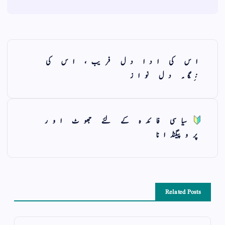
اس کی ادا دل فریب، اس کی
نِگہ دل نواز
سیاسی فائدہ کے لئے جھوٹ اور
پروپیگنڈانا
Related Posts