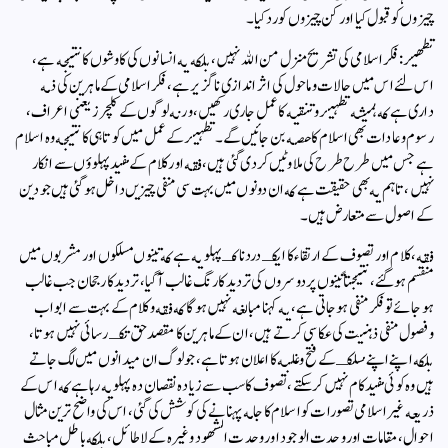
چيزوں كو قبول كيا اور كن چيزوں كو رد كيا۔
تطهير:فكر اسلامى كى تشريح منزل من الله نہيں، بلكه يه انسانوں كى كاوشوں كا نتيجه ہے،
اس لئے اس ميں حالات وماحول كى اثر اندازى نا گزير ہے، فكر اسلامى كے ماہرين كى ذمه
دارى ہے كه ہميشه تطہير وتنقيه كا عمل جارى ركهيں، ورنه لوگوں كے كلچرز يعنى اعراف،
رسوم وعادات بهى اسلام كا حصه بن جائيں گے۔تطہير كے عمل ميں كوتاہى كا نتيجه وه اسلام
ہے جس ميں طرح طرح كى ملاوٹيں كردى گئى ہيں، فقه اور كلام كے مفيد پہلوؤں سے انكار
نہيں، تاہم يه بهى حقيقت ہے كه ان دونوں ميں بہت سى منفى چيزيں داخل ہوگئى ہيں جو دين
كے اصول سے متعارض ہيں۔
فقه، كلام اور تصوف كے ارتقاء كا ايكـ دردناكـ پہلو يه ہے كه تينوں مسلكوں اور مشربوں ميں
منقسم ہوگئے، نتيجتاً تينوں پر دوسروں كى ترديد كا رنگ غالب آگيا، ترديد كا رجحان جب غالب
ہو جائے تو فكر منفى ہو جاتى ہے، يه كہنا مبالغه نہيں ہوگا كه فقه وكلام كے بہت سے ابواب
وفصول منفى ذہنيت كى عكاسى كرتے ہيں، ان كے ماہرين كا مقصد حق تكـ رسائى نہيں ہوتا،
بلكه اپنے اپنے مسلكـ كے فتح وغلبه كا اعلان ہوتا ہے، جو لوگ ان ميدانوں ميں لگ جاتے
ہيں وه كوئى مفيد كام نہيں كرسكتے، تصوف كا سب سے زياده نقصان ده پہلو يه رہا ہے كه اس كے
ذريعه غير اسلامى تصورات كو اسلام كا جامه پہنانے كى كوشش كى گئى، اس كى واضح ترين مثال
احوال، مقامات اور وحدت الوجود اور وحدت الشهود وغيره كے لا طائل، بلكه باطل مباحث