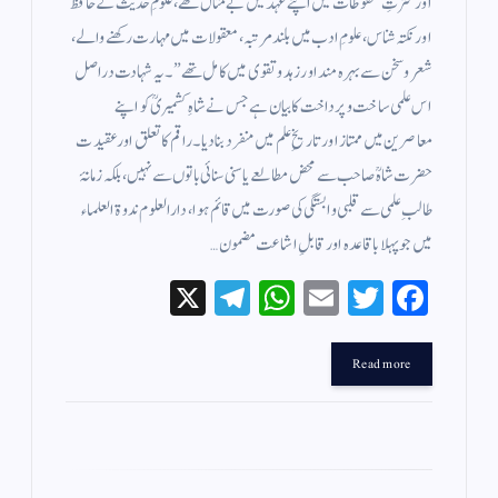
اور کثرتِ محفوظات میں اپنے عہد میں بے مثال تھے، علومِ حدیث کے حافظ
اور نکتہ شناس، علومِ ادب میں بلند مرتبہ، معقولات میں مہارت رکھنے والے،
شعر و سخن سے بہرہ مند اور زہد و تقوى میں کامل تھے” ۔ یہ شہادت دراصل
اس علمی ساخت و پرداخت کا بیان ہے جس نے شاہِ کشمیریؒ کو اپنے
معاصرین میں ممتاز اور تاریخِ علم میں منفرد بنا دیا۔راقم کا تعلق اور عقیدت
حضرت شاہؒ صاحب سے محض مطالعے یا سنی سنائی باتوں سے نہیں، بلکہ زمانۂ
طالبِ علمی سے قلبی وابستگی کی صورت میں قائم ہوا، دارالعلوم ندوۃ العلماء
میں جو پہلا باقاعدہ اور قابلِ اشاعت مضمون…
X
Te
W
E
T
Fa
le
ha
m
wi
ce
gr
ts
ail
tte
bo
Read more
a
A
r
ok
m
pp