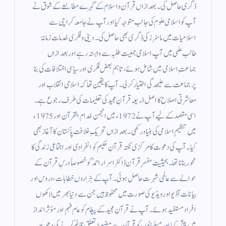
ڈگری حاصل کی۔ بعد ازاں قرآن و اسلام کے گہرے مطالعے کے شوق نے
آپ کو اسلامی علوم کی جانب متوجہ کیا اور آپ نے جامعہ کراچی سے
اسلامیات میں ماسٹرز کی ڈگری بھی حاصل کی۔ دینی و فکری خدمات زمانۂ
طالب علمی میں آپ اسلامی جمعیت طلبہ سے وابستہ رہے اور بعد ازاں
جماعتِ اسلامی میں شامل ہوئے، تاہم بعض فکری اور سیاسی اختلافات کی بنا
پر جماعت سے علیحدگی اختیار کر لی۔ آپ کا یقین تھا کہ اسلامی انقلاب اور
معاشرتی اصلاح کا اصل ذریعہ قرآنِ مجید کی تعلیمات کی طرف رجوع ہے۔
اسی مقصد کے لیے آپ نے 1972ء میں انجمن خدام القرآن اور 1975ء
میں تنظیمِ اسلامی کی بنیاد رکھی۔ بعد ازاں تحریکِ خلافت پاکستان کا آغاز بھی
کیا۔ آپ کی دعوت کا مرکزی نکتہ قرآنِ حکیم کو انفرادی اور اجتماعی زندگی کا
محور بنانا تھا۔ بحیثیت مفسرِ قرآن ڈاکٹر اسرار احمدؒ کو خصوصاً درسِ قرآن کے
حوالے سے عالمی شہرت حاصل ہوئی۔ آپ کے ہزاروں خطابات، دروس اور
بیانات آڈیو اور ویڈیو کی صورت میں محفوظ ہیں جن سے دنیا بھر میں لاکھوں
افراد مستفید ہوئے۔ آپ نے قرآنِ مجید کے پیغام کو عام فہم اور مؤثر انداز
میں پیش کیا اور مسلمانوں کو قرآن سے مضبوط تعلق قائم کرنے کی دعوت