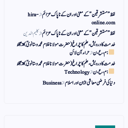
لفظ ” مستشرقین ” کے معنی اور ان کے نا پاک عزائم
از
hira-
online.com
لفظ ” مستشرقین ” کے معنی اور ان کے نا پاک عزائم
از
کلیم الدین
خدمت کا درویش، علم کا چراغ(حضرت مولانا غلام محمد وستانویؒ)✍
: م ، ع ، ن
از
حراء آن لائن
خدمت کا درویش، علم کا چراغ(حضرت مولانا غلام محمد وستانویؒ)✍
: م ، ع ، ن
از
Technology
دنیا کی فرضی معاشی اڑان اور اسلام
از
Business