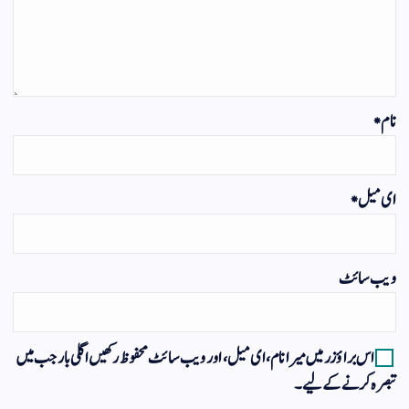
نام
*
ای میل
*
ویب‌ سائٹ
اس براؤزر میں میرا نام، ای میل، اور ویب سائٹ محفوظ رکھیں اگلی بار جب میں
تبصرہ کرنے کےلیے۔