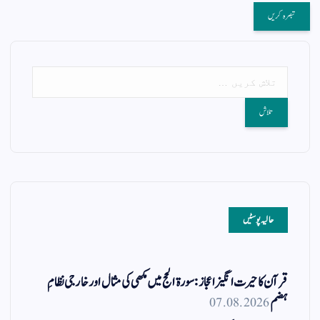
حالیہ پوسٹیں
قرآن کا حیرت انگیز اعجاز: سورۃ الحج میں مکھی کی مثال اور خارجی نظامِ
ہضم
07.08.2026