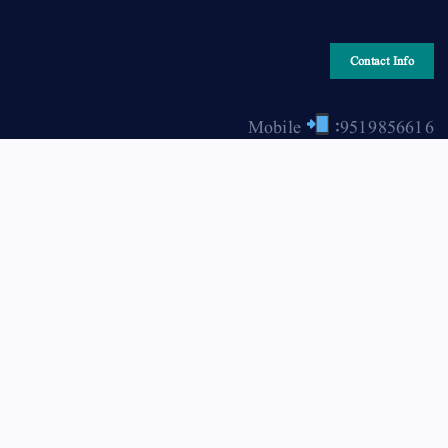
Contact Info
Mobile
:9519856616
Email
: hiraonline2001@gmail.com
Copyright © 2026 HIRA ONLINE / حرا آن لائن | Powered
by Asjad Hassan Nadwi [hira-online.com]
Back to Top