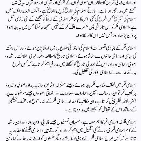
اور احادیث کی شروح کا مطالعہ ان متون کو ان کے لغوی اور شرعی اور معاشرتى سیاق میں
سمجھنے میں مددگار ہوتا ہے۔تاريخ:اسلام كى تاريخ زريں تاريخ ہے، مختلف ازمنه وامكنه ميں
اسلام كى تشريح كس طرح كى گئى، اس كا جاننا فكر اسلامى كے ارتقا كو سمجهنے كے لئى لازمى عمل
ہے، اسلامی فکر کو اس تاریخی پس منظر سے الگ کر کے نہیں سمجھا جا سکتا جس میں یہ پیدا ہوا،
پروان چڑها، اور جس ميں اس كا ارتقا ہوا۔
اسلامی فکر کے بنیادی تصورات اسلام کی ابتدائی صدیوں میں ارتقا پزير ہوئے، اور اس وقت
کی سیاسی اور سماجی حالتوں سے متاثر ہوئے، اسلامی تاریخ کا مطالعہ، عہد نبوی، خلافت راشدہ،
اموى، عباسی دور اور اس کے بعد کی تاریخ کو سمجھنے میں مدد فراہم کرتا ہے کہ کس طرح
بدلتے حالات نے اسلامی افکار کى تشکیل كى۔
اسلامی فکر میں مختلف مکاتب فکر پیدا ہوئے، جیسے معتزلہ، اشاعرہ، ماتريديه اور صوفیہ وغيره،
ہر مکتب فکر توحید، رسالت، تقدیر، عبادات، معاملات اور اخلاقی اصولوں جیسے موضوعات پر
منفرد نقطہ نظر پیش کرتا ہے، ان مکاتب کا مطالعہ اسلامی فکر کے اندر تنوع اور مختلف چیلنجز
کے ساتھ اس کے تعامل کو سمجھنے میں مدد دیتا ہے۔
اسلامی فلسفہ اسلامی فکر کا اہم حصہ ہے، مسلمان فلسفیوں جیسے فارابى، ابن سینا، اور ابن رشد
کے کام اسلامی فکری ورثے کی تشکیل میں اہم کردار ادا کرتے ہیں، اسلامی فلسفے کا مطالعہ یہ
بتاتا ہے کہ کس طرح اسلامی فکر نے یونانی فلسفہ جیسے دیگر فلسفوں کو اپنے اندر جذب کیا، كن