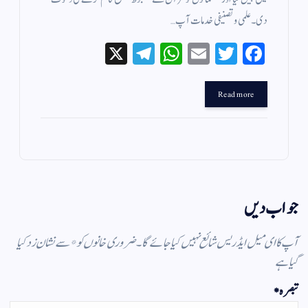
دی۔ علمی و تصنیفی خدمات آپ…
X
Te
W
E
T
Fa
le
ha
m
wi
ce
gr
ts
ail
tte
bo
Read more
a
A
r
ok
m
pp
جواب دیں
آپ کا ای میل ایڈریس شائع نہیں کیا جائے گا۔
ضروری خانوں کو
*
سے نشان زد کیا
گیا ہے
تبصرہ
*