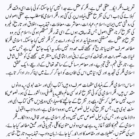
تعريف: فكر ايكـ عقلى عمل ہے، فكر كو عقل سے جدا نہيں كيا جا سكتا، كوئى بات اسى وقت فكر
كہلائے گى جب اس كى تشريح عقلى بنيادوں پر كى گئى ہو، فكر اسلامى كا مطلب ہے عقلى اصولوں
كى روشنى ميں ايمان، اسلام، عبادات، معاشرت، معاملات، تہذيب، اخلاق اور تاريخ وغيره
كى تشريح كرنا، عقلى اصول جس قدر پخته ہوں گے اسى قدر فكر مستحكم ہوگى، اسلام كى ہر وه
تشريح جو عقل سے مستغنى ہو وه نا پائيدار ہوگى، اور اسے ہرگز فكر نہيں كہا جا سكتا۔اسلامی فکر کا
مطالعہ صرف متون یا تاریخ کو سمجھنے تک محدود نہیں، بلکہ یہ ایک جامع عمل ہے جس ميں
خیالات، تصورات اور ثقافت کو ان کے زمانی اور اجتماعی پس منظر میں سمجھنے کی کوشش شامل
ہے، تاریخی فہم، متنی تجزیے، اور معاصر مسائل کے ساتھ تعامل کے ذریعے، ایک محقق
اسلامی فکر کی تجدید اور نئى دنیا میں اس کى افاديت کو اجاگر کرنے میں اپنا کردار ادا کرتا ہے۔
اساس:اسلامى فكر كے بنيادى مقومات صرف دو ہيں: كتاب الہى اور سنت نبوى، يه دونوں
مقدس ہيں، فكر اسلامى كى كوئى تشريح خواه كسى عالم وفقيه يا فلسفى ودانشور نے كى ہو، نصوص كا
درجه نہيں حاصل كرسكتى، بلكه ہر تشريح كے جانچنے كا معيار يہى دو چيزيں يعنى كتاب الہى اور
سنت نبوى ہيں، جس تشريح كى دليل نصوص ميں ہو وه اسلامى ہے، اور واجب القبول
والاذعان، اور جس كى دليل نصوص ميں نہيں وه غير اسلامى ہے اور قابل رد وانكار۔فكر
اسلامى كے فہم كا نقطۂ آغاز يه ہے كه ان دونوں متون کا كلى، تجزیاتی اور عمیق مطالعہ كيا جائے،
ان كى حكمتوں، تعليلات اور مقاصد كا ادراكـ كيا جائے، زبان وادب، تہذيب وتاريخ، تفاسیر