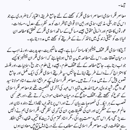
ہيں۔
معاصر فكر اسلامى:معاصر اسلامی فکر کو سمجھنے کے لئے جامع طریقہ اختیار کرنا ضروری ہے جو
اس کی تاریخی، مذہبی، سماجی اور بين الاقوامى تناظرات کو مد نظر رکھے، عدل، مساوات،
عورتوں كا مقام اور انسانی حقوق جیسے مسائل کے ساتھ اسلامی فکر کے تعلق کا مطالعہ ان
خیالات کو حقیقی زندگی میں نافذ کرنے کے طریقے كو سمجھنے میں مدد دیتا ہے۔
آج کا اسلامی فکر مختلف چیلنجز کا سامنا کر رہا ہے، جیسے عالمگیریت، جدیدیت، اور مذاہب کے
درمیان تعلقات۔ اس لئے مطالعہ میں یہ شامل ہونا چاہئے کہ اسلامی فکر ان چیلنجز کا کیسے
جواب دیتا ہے۔ جامع مطالعہ کے لئے مختلف علوم، جیسے دینی علوم، تاریخ، سماجیات، اور فلسفہ
کا امتزاج کرنے والے طریقے اپنانے چاہئیں، یہ طریقے اسلامی فکر کی ایک مکمل اور جامع
تصویر پیش کرنے میں مدد کرتے ہیں۔معاصر فكر اسلامى كے مراجع: ہمارے استاد مولانا سيد
محمد واضح رشيد ندوى رحمة الله عليه شايد اس عہد كى آخرى شخصيت تهے جو معاصر فكر اسلامى
كے تنوع كو سمجهتے تهے، مختلف مناهج كے درميان منصفانه موازنه كرتے تهے، اور بغير كسى
تعصب كے ہر ايكـ كى خصوصيات بيان كرتے اور اس پر ناقدانه نگاه ڈالتے، ہندوستان اور
عالم عرب كے مفكرين اور ان كى تخليقات پر ان كى گہرى نظر تهى، فكر اسلامى ہم نے انہيں
سے پڑهى، پهر اس ميں وسعت پيدا كى، مگر استاد محترم كى تربيت كا نتيجه تها كه اجنبى افكار
سے حفاظت رہى۔ معاصر فكر اسلامى كے مطالعه كے لئے درج ذيل كتابيں معاون ہوں