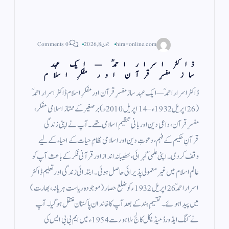
hira-online.com
جون 8, 2026
0 Comments
ڈاکٹر اسرار احمدؒ — ایک عہد
ساز مفسرِ قرآن اور مفکرِ اسلام
ڈاکٹر اسرار احمدؒ — ایک عہد ساز مفسرِ قرآن اور مفکرِ اسلام ڈاکٹر اسرار احمدؒ
(26 اپریل 1932ء – 14 اپریل 2010ء) برصغیر کے ممتاز اسلامی مفکر،
مفسرِ قرآن، داعیِ دین اور بانیِ تنظیمِ اسلامی تھے۔ آپ نے اپنی زندگی
قرآنِ حکیم کے فہم، دعوتِ دین اور اسلامی نظامِ حیات کے احیاء کے لیے
وقف کر دی۔ اپنی علمی گہرائی، خطیبانہ انداز اور قرآنی فکر کے باعث آپ کو
عالمِ اسلام میں غیر معمولی پذیرائی حاصل ہوئی۔ ابتدائی زندگی اور تعلیم ڈاکٹر
اسرار احمدؒ 26 اپریل 1932ء کو ضلع حصار (موجودہ ریاست ہریانہ، بھارت)
میں پیدا ہوئے۔ تقسیمِ ہند کے بعد آپ کا خاندان پاکستان منتقل ہو گیا۔ آپ
نے کنگ ایڈورڈ میڈیکل کالج، لاہور سے 1954ء میں ایم بی بی ایس کی