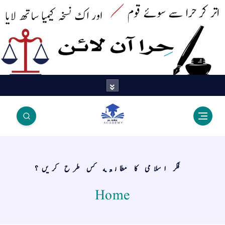
اتر کر حرا سے سوئے قوم آیا - اور
اک نسخہ کیمیا ساتھ لایا
فكر اسلامى كا مطالعه كس طرح كريں؟
Home