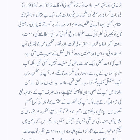
ترمذی، اور فقیہِ عصر، علامہ انور شاہ کشمیریؒ (وفات 1352ھ/1933ء)
کی ذاتِ گرامی برصغیر کی علمی و حدیثی روایت میں ایک بے مثال اور امتیازی
مقام رکھتی ہے، آپ کی شخصیت علومِ اسلامیہ کے ہر گوشے میں اپنی درخشانی
کا پرتو بکھیرتی نظر آتی ہے۔ علم کا رسوخ، فکر کی گہرائی، مطالعے کی وسعت،
دقتِ نظر، احاطۂ فنون، استقراء کی قوت، اور نقد و تحلیل میں جو بلندی آپ
کو عطا ہوئی، وہ اس خطۂ علم میں بہت کم اہلِ فضل کے نصیب میں آئی ہے،
آپ کی ذات محض ایک محدث یا فقیہ کی حیثیت نہیں رکھتی تھی، بلکہ آپ
علومِ اسلامیہ کے پورے دبستان کی علمی روح تھے، اور آپ کی مجلسِ درس
ایک مستقل مکتبِ فکر کا درجہ رکھتی تھی۔ علامہ سید سلیمان ندویؒ نے جن
الفاظ میں آپ کے علمی جہان کا نقشہ کھینچا ہے، وہ نہ صرف آپ کے مقامِ رفیع
کی ترجمانی کرتے ہیں بلکہ آپ کی شخصیت کے مختلف پہلوؤں کی گویا مجسم
تصویر ہیں۔ چنانچہ وہ لکھتے ہیں:”مرحوم کم گو مگر وسیع النظر عالم تھے، ان کی
مثال اُس سمندر کی سی تھی جس کی سطح تو پرسکون ہو، مگر اس کے باطن میں
قیمتی موتیوں کے بے شمار خزانے پوشیدہ ہوں، وہ وسعتِ نظر، قوتِ حافظہ