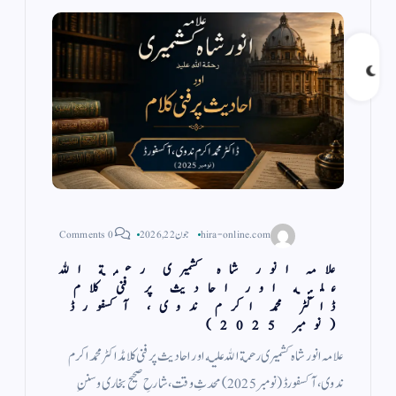
hira-online.com
جون 22, 2026
0 Comments
علامہ انور شاہ کشمیری رحمة الله
عليه اور احادیث پر فنی کلام
ڈاکٹر محمد اکرم ندوی، آكسفورڈ
(نومبر 2025)
علامہ انور شاہ کشمیری رحمة الله عليه اور احادیث پر فنی کلامڈاکٹر محمد اکرم
ندوی، آكسفورڈ (نومبر 2025) محدثِ وقت، شارحِ صحیح بخاری وسننِ