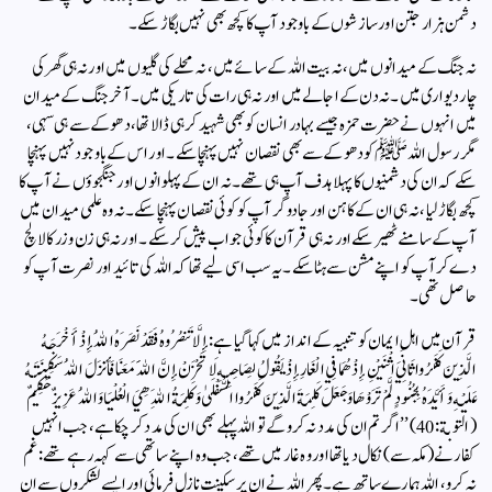
دشمن ہزار جتن اور سازشوں کے باوجود آپ کا کچھ بھی نہیں بگاڑ سکے۔
نہ جنگ کے میدانوں میں، نہ بیت اللہ کے سائے میں، نہ محلے کی گلیوں میں اور نہ ہی گھر کی
چار دیواری میں۔ نہ دن کے اجالے میں اور نہ ہی رات کی تاریکی میں۔ آخر جنگ کے میدان
میں انہوں نے حضرت حمزہ جیسے بہادر انسان کو بھی شہید کر ہی ڈالا تھا، دھوکے سے ہی سہی،
مگر رسول اللہ ﷺ کو دھوکے سے بھی نقصان نہیں پہنچا سکے۔ اور اس کے باوجود نہیں پہنچا
سکے کہ ان کی دشمنیوں کا پہلا ہدف آپ ہی تھے۔ نہ ان کے پہلوانوں اور جنگجوؤں نے آپ کا
کچھ بگاڑ لیا، نہ ہی ان کے کاہن اور جادوگر آپ کو کوئی نقصان پہنچا سکے۔ نہ وہ علمی میدان میں
آپ کے سامنے ٹھیر سکے اور نہ ہی قرآن کا کوئی جواب پیش کر سکے۔ اور نہ ہی زن و زر کا لالچ
دے کر آپ کو اپنے مشن سے ہٹا سکے۔ یہ سب اسی لیے تھا کہ اللہ کی تائید اور نصرت آپ کو
حاصل تھی۔
قرآن میں اہلِ ایمان کو تنبیہ کے انداز میں کہا گیا ہے:إِلَّا تَنصُرُوهُ فَقَدْ نَصَرَهُ اللَهُ إِذْ أَخْرَجَهُ
الَّذِينَ كَفَرُوا ثَانِيَ اثْنَيْنِ إِذْ هُمَا فِي الْغَارِ إِذْ يَقُولُ لِصَاحِبِهِ لَا تَحْزَنْ إِنَّ اللَهَ مَعَنَا فَأَنزَلَ اللَهُ سَكِينَتَهُ
عَلَيْهِ وَأَيَّدَهُ بِجُنُودٍ لَّمْ تَرَوْهَا وَجَعَلَ كَلِمَةَ الَّذِينَ كَفَرُوا السُّفْلَىٰ وَكَلِمَةُ اللَهِ هِيَ الْعُلْيَا وَاللَهُ عَزِيزٌ حَكِيمٌ
(التوبة: 40)’’اگر تم ان کی مدد نہ کرو گے تو اللہ پہلے بھی ان کی مدد کر چکا ہے، جب انہیں
کفار نے (مکہ سے) نکال دیا تھا اور وہ غار میں تھے، جب وہ اپنے ساتھی سے کہہ رہے تھے: غم
نہ کرو، اللہ ہمارے ساتھ ہے۔ پھر اللہ نے ان پر سکینت نازل فرمائی اور ایسے لشکروں سے ان