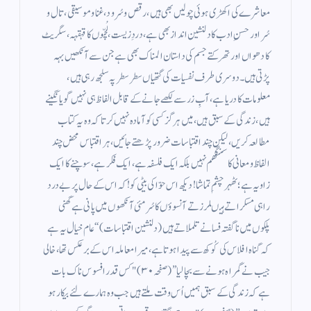
معاشرے کی اکھڑی ہوئی چولیں بھی ہیں، رقص و سُرود، غنا و موسیقی، تال و
سُر اور حسنِ ادب کا دلنشین انداز بھی ہے، دردِ زیست، لُچّوں کا قہقہہ، سگریٹ
کا دھواں اور تھرکتے جسم کی داستان المناک بھی ہے جن سے آنکھیں بہہ
پڑتی ہیں۔دوسری طرف نفسیات کی گتھیاں سطر سطر پہ سلجھ رہی ہیں،
معلومات کا دریا ہے، آبِ زر سے لکھے جانے کے قابل الفاظ ہی نہیں گویا نگینے
ہیں، زندگی کے سبق ہیں، میں ہرگز کسی کو آمادہ نہیں کرتا کہ وہ یہ کتاب
مطالعہ کریں، لیکن چند اقتباسات ضرور پڑھتے جائیں، ہر اقتباس محض چند
الفاظ و معانی کا سنگھم نہیں بلکہ ایک فلسفہ ہے، ایک فکر ہے، سوچنے کا ایک
زاویہ ہے ؛ٹھہر چشمِ تماشا! دیکھ اس حوّا کی بیٹی کو!کہ اس کے حال پر بے درد
راہی مسکراتے ہیںلرزتے آنسوؤں کا سُرمئی آنکھوں میں پانی ہےگھنی
پلکوں میں ناگفتہ فسانے تلملاتے ہیں(دلنشین اقتباسات)‘‘عام خیال یہ ہے
کہ گناہ افلاس کی کُوکھ سے پیدا ہوتا ہے، میرا معاملہ اس کے برعکس تھا، خالی
جیب نے گمراہ ہونے سے بچا لیا’’ (صفحہ ۳۰)"کس قدر افسوس ناک بات
ہے کہ زندگی کے سبق ہمیں اُس وقت ملتے ہیں جب وہ ہمارے لئے بیکار ہو