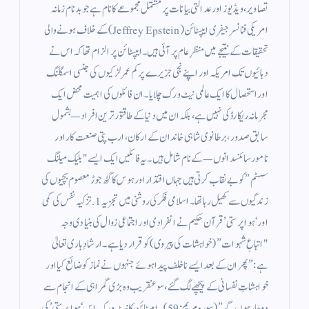
تصاویر، ویڈیوز اور عدالتی بیانات پر مشتمل مجموعے کا نام ہے جو بدنام زمانہ
امریکی فنانسر جیفری ایپسٹائن (Jeffrey Epstein) کے خلاف ہونے والی
تحقیقات کے نتیجے میں منظرِ عام پر آئی ہیں۔ ایپسٹائن پر الزام تھا کہ اس نے
دہائیوں تک امریکہ اور اپنے نجی جزیرے پر کم عمر لڑکیوں کی جنسی اسمگلنگ
اور استحصال کا ایک عالمی نیٹ ورک چلایا۔​ان فائلوں کی اہمیت محض ایک
مجرمانہ ریکارڈ کی نہیں ہے، بلکہ ان میں دنیا کے طاقتور ترین افراد—بشمول
سابق صدور، برطانوی شاہی خاندان کے ارکان، ارب پتی صنعت کار اور
نامور سائنسدانوں—کے نام شامل ہیں۔ یہ فائلیں ایک ایسے "بلیک میلنگ
سسٹم” کو بے نقاب کرتی ہیں جہاں اقتدار اور ہوس کا گٹھ جوڑ معصوم بچیوں کی
زندگیوں سے کھیل رہا تھا۔ ​اسلامی فکر کی روشنی میں تجزیہ ​1. تزکیہ نفس کی کمی
اور ‘ہوا پرستی’ ​قرآن حکیم نے انفرادی اور اجتماعی زوال کی بنیادی وجہ
"اتباعِ شہوات” (خواہشات کی پیروی) کو قرار دیا ہے۔ ارشادِ باری تعالیٰ
ہے: ”پھر ان کے بعد ایسے ناخلف پیدا ہوئے جنہوں نے نماز کو ضائع کیا اور
خواہشاتِ نفسانی کے پیچھے لگ گئے، سو عنقریب وہ بڑی گمراہی کے انجام سے
دوچار ہوں گے” (سورہ مریم: 59)۔​ایپسٹائن کا نیٹ ورک اس ‘ہوا پرستی’ کی