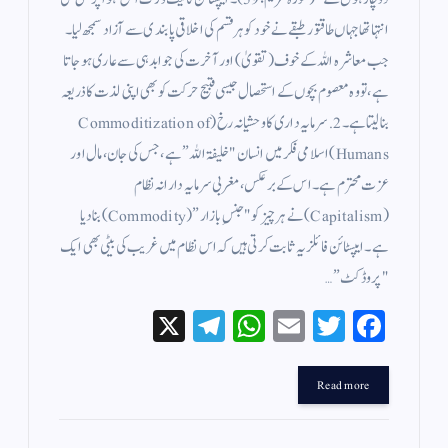
انتہا تھا جہاں طاقتور طبقے نے خود کو ہر قسم کی اخلاقی پابندی سے آزاد سمجھ لیا۔
جب معاشرہ اللہ کے خوف (تقویٰ) اور آخرت کی جوابدہی سے عاری ہو جاتا
ہے، تو وہ معصوم بچوں کے استحصال جیسی قبیح حرکت کو بھی اپنی لذت کا ذریعہ
بنا لیتا ہے۔ ​2. سرمایہ داری کا وحشیانہ رخ (Commoditization of
Humans) ​اسلامی فکر میں انسان "خلیفۃ اللہ” ہے، جس کی جان، مال اور
عزت محترم ہے۔ اس کے برعکس، مغربی سرمایہ دارانہ نظام
(Capitalism) نے ہر چیز کو "جنسِ بازار” (Commodity) بنا دیا
ہے۔​ایپسٹائن فائلز یہ ثابت کرتی ہیں کہ اس نظام میں غریب کی بیٹی بھی ایک
"پروڈکٹ”…
X
Te
W
E
T
Fa
le
ha
m
wi
ce
gr
ts
ail
tte
bo
Read more
a
A
r
ok