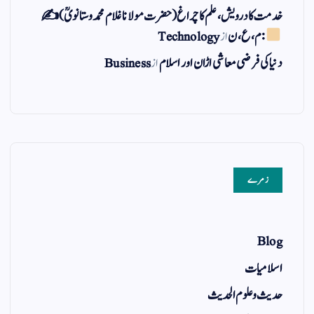
خدمت کا درویش، علم کا چراغ(حضرت مولانا غلام محمد وستانویؒ)✍
: م ، ع ، ن
از
Technology
دنیا کی فرضی معاشی اڑان اور اسلام
از
Business
زمرے
Blog
اسلامیات
حدیث و علوم الحدیث