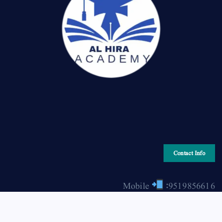
Contact Info
Mobile
:9519856616
Email
: hiraonline2001@gmail.com