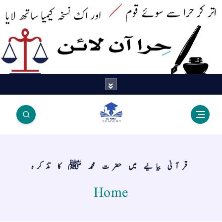
اتر کر حرا سے سوئے قوم آیا - اور
اک نسخہ کیمیا ساتھ لایا
قرآنی بیانیے میں حضرت محمد ﷺ کا تذکرہ
Home