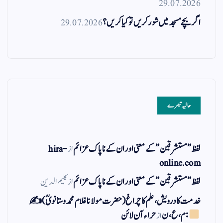
29.07.2026
اگر بچے مسجد میں شور کریں تو کیا کریں؟
29.07.2026
حالیہ تبصرے
لفظ ” مستشرقین ” کے معنی اور ان کے نا پاک عزائم
از
hira-
online.com
لفظ ” مستشرقین ” کے معنی اور ان کے نا پاک عزائم
از
کلیم الدین
خدمت کا درویش، علم کا چراغ(حضرت مولانا غلام محمد وستانویؒ)✍
: م ، ع ، ن
از
حراء آن لائن