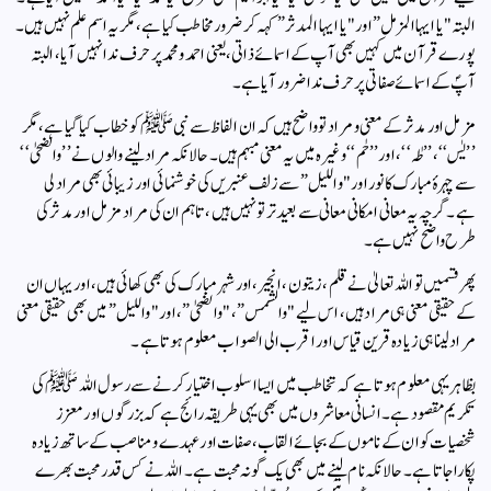
البتہ "یا ایہا المزمل” اور "یا ایہا المدثر” کہہ کر ضرور مخاطب کیا ہے، مگر یہ اسم علم نہیں ہیں۔
پورے قرآن میں کہیں بھی آپ کے اسمائے ذاتی، یعنی احمد و محمد پر حرف ندا نہیں آیا، البتہ
آپؐ کے اسمائے صفاتی پر حرف ندا ضرور آیا ہے۔
مزمل اور مدثر کے معنی و مراد تو واضح ہیں کہ ان الفاظ سے نبی ﷺ کو خطاب کیا گیا ہے، مگر
’’یٰس‘‘،’’طٰہ‘‘، اور’’حٰم‘‘ وغیرہ میں یہ معنی مبہم ہیں۔ حالانکہ مراد لینے والوں نے ’’والضحیٰ‘‘
سے چہرۂ مبارک کا نور اور "واللیل” سے زلف عنبریں کی خوشنمائی اور زیبائی بھی مراد لی
ہے۔ گرچہ یہ معانی امکانی معانی سے بعید تر تو نہیں ہیں، تاہم ان کی مراد مزمل اور مدثر کی
طرح واضح نہیں ہے۔
پھر قسمیں تو اللہ تعالیٰ نے قلم، زیتون، انجیر، اور شہر مبارک کی بھی کھائی ہیں، اور یہاں ان
کے حقیقی معنی ہی مراد ہیں، اس لیے "والشمس”، "والضحیٰ”، اور "واللیل” میں بھی حقیقی معنی
مراد لینا ہی زیادہ قرین قیاس اور اقرب الی الصواب معلوم ہوتا ہے۔
بظاہر یہی معلوم ہوتا ہے کہ تخاطب میں ایسا اسلوب اختیار کرنے سے رسول اللہ ﷺ کی
تکریم مقصود ہے۔ انسانی معاشروں میں بھی یہی طریقہ رائج ہے کہ بزرگوں اور معزز
شخصیات کو ان کے ناموں کے بجائے القاب، صفات اور عہدے و مناصب کے ساتھ زیادہ
پکارا جاتا ہے۔ حالانکہ نام لینے میں بھی یک گونہ محبت ہے۔ اللہ نے کس قدر محبت بھرے