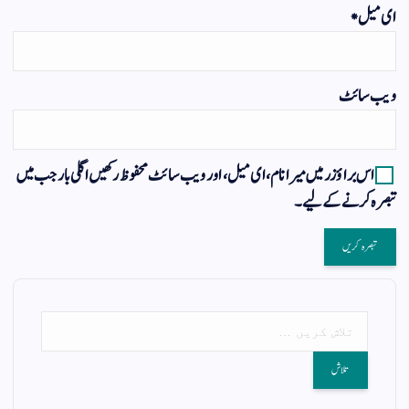
ای میل
*
ویب‌ سائٹ
اس براؤزر میں میرا نام، ای میل، اور ویب سائٹ محفوظ رکھیں اگلی بار جب میں
تبصرہ کرنے کےلیے۔