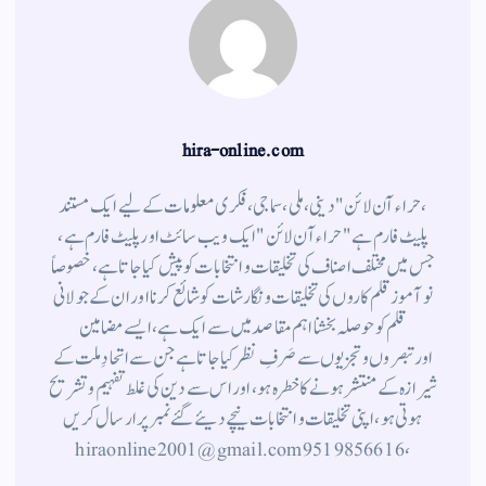
hira-online.com
،حراء آن لائن" دینی ، ملی ، سماجی ، فکری معلومات کے لیے ایک مستند
پلیٹ فارم ہے " حراء آن لائن " ایک ویب سائٹ اور پلیٹ فارم ہے ،
جس میں مختلف اصناف کی تخلیقات و انتخابات کو پیش کیا جاتا ہے ، خصوصاً
نوآموز قلم کاروں کی تخلیقات و نگارشات کو شائع کرنا اور ان کے جولانی
قلم کوحوصلہ بخشنا اہم مقاصد میں سے ایک ہے ، ایسے مضامین
اورتبصروں وتجزیوں سے صَرفِ نظر کیا جاتاہے جن سے اتحادِ ملت کے
شیرازہ کے منتشر ہونے کاخطرہ ہو ، اور اس سے دین کی غلط تفہیم وتشریح
ہوتی ہو، اپنی تخلیقات و انتخابات نیچے دیئے گئے نمبر پر ارسال کریں
، 9519856616 hiraonline2001@gmail.com