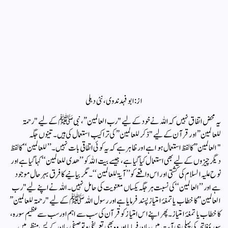
از: ابوفہد ندوی، نئی دہلی
یہ محض اتفاق نہیں کہ اللہ نے خود کے لیے "رب العالمین”، نبی ﷺ کے لیے "رحمۃ
للعالمین” اور قرآن کے لیے "ذکر للعالمین” کی تراکیب استعمال کی ہیں۔ تینوں جگہ
"العالمین” کا لفظ استعمال ہوا ہے اور ظاہر ہے کہ یہ کوئی اتفاقی بات نہیں۔ ’’للعالمین‘‘ کا لفظ
دیگر چیزوں کے لیے بھی استعمال کیا گیا ہے، جیسے بیت اللہ کو ’’ھدی للعالمین‘‘ کہا گیا ہے اور
نوح علیہ السلام کی کشتی اور اس واقعے کو ’’آیۃ للعالمین‘‘۔ مگر بیانیے کا فرق بہرحال موجود
ہے اور ’’العالمین‘‘ کی نسبت ہر جگہ یکساں معنویت کی حامل نہیں۔اللہ نے اپنے لیے "رب
العالمین” کا خطاب یا تمغۂ امتیاز پسند فرمایا ہے اور رسول اللہ ﷺ کے لیے "رحمۃ للعالمین”
کا خطاب یا تمغۂ امتیاز۔ پھر اپنے اس امتیاز کو قرآن کی سب سے اہم اور سب سے عظیم سورہ،
سورۂ فاتحہ کی پہلی ہی آیت میں بیان فرمایا اور وہ بھی تعریفی و توصیفی بیان کے پس منظر میں۔