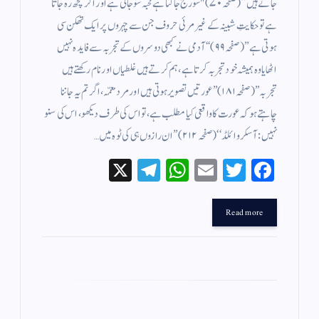
جاتے ہیں” (صفحہ ۷۰)"سورج جاگتا ہے قحبہ سو جاتی ہے اور اگر کچھ رہ جاتا
ہے تو حکایتِ شبینہ کے غیر مرئی حروف جن سے چہروں پر ایک تھکن سی
ہوتی ہے”(صفحہ ۹۹)‘‘ آدمی نے کبھی دوسروں کے تجربہ سے فایدہ نہیں
اٹھایا وہ ہمیشہ خود تجربہ کرتا ہے، ہم کرتے ہیں غلطیاں اور نام رکھتے ہیں
تجربہ’’ (صفحہ ۱۸۱)’’ عورتیں تصویر ہوتی ہیں اور مرد معمّہ، اگر تم یہ جاننا
چاہتے ہو کہ عورت کا واقعی کیا مطلب ہے، تو اس کی طرف دیکھو، اس کی سنو
نہیں: آسکروائلڈ ‘‘ (صفحہ ۲۱۲) ’’ ان رازوں ہی کی ٹوہ میں…
X
Te
W
E
T
Fa
le
ha
m
wi
ce
gr
ts
ail
tte
bo
Read more
a
A
r
ok
m
pp