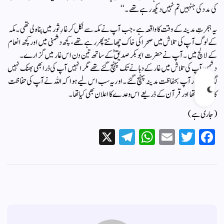
کی مدد کی جنہیں تم نہیں دیکھ رہے تھے۔‘‘
یہ ہجرتِ مدینہ کے وقت کا واقعہ ہے، جب آپ نے مکہ سے نکل کر غارِ ثور میں پناہ لی تھی۔ مکہ
کے لوگ آپ کی تلاش میں صحرا کی خاک چھانتے پھر رہے تھے، کچھ دشمنی میں اور کچھ انعام
کے لالچ میں۔ آپ نے حضرت ابوبکر صدیقؓ کے ساتھ تین دن اس غار میں گزارے۔
دشمن آپ کی تلاش میں غار کے دہانے تک پہنچ گئے تھے مگر انہیں آپ کی ذرا بھی بھنک نہیں
لگ سکی اور آپ بحفاظت مدینہ پہنچ گئے۔ اور یہ سب اس لیے ہوا کہ اللہ نے آپ کی حفاظت
کا وعدہ کیا تھا اور قرآن کے ذریعے اس وعدے کا اعلان بھی کیا تھا۔
(جاری ہے)
X
Te
W
E
T
Fa
le
ha
m
wi
ce
gr
ts
ail
tte
bo
a
A
r
ok
m
pp