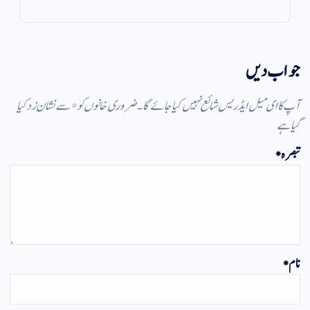
m
pp
جواب دیں
آپ کا ای میل ایڈریس شائع نہیں کیا جائے گا۔
ضروری خانوں کو
*
سے نشان زد کیا
گیا ہے
تبصرہ
*
نام
*