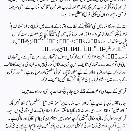
قرآن کی توقیفی ترتیب میں یہی جملہ "الحمد للہ رب العالمین” فاتحۃ الکتاب ہے، یعنی سرنامۂ
قرآن، جیسے دیوان کی پہلی غزل کا مطلع ہوتا ہے۔
اللہ نے سورۂ انبیاء میں نبی ﷺ کے خطاب و امتیاز کے بارے میں فرمایا:وَمَا أَرْسَلْنَاكَ إِلَّا
رَحْمَةً لِّلْعَالَمِينَ (الأنبیاء: ۱۰۷)۔اور سورۂ توبہ میں نبی ﷺ کی اسی صفتِ رحمت کو اس
طرح مؤکد کیا ہے:قَدۡ جَآءَكُمۡ رَسُولٌ۬ مِّنۡ أَنفُسِكُمۡ عَزِيزٌ عَلَيۡهِ مَا
عَنِتُّمۡ حَرِيصٌ عَلَيۡكُمۡ بِٱلۡمُؤۡمِنِينَ رَءُوفٌ۬
رَّحِيمٌ۬(التوبۃ: ۱۲۸)۔’’اے لوگو! یہ رسول جو تمہارے درمیان آیا ہے، یہ تمہاری
اپنی ہی قوم سے ہے۔ تمہاری تکالیف اس پر نہایت شاق گزرتی ہیں، یہ تمہاری ہدایت کا طالب
اور حریص ہے اور اہلِ ایمان کے لیے بطور خاص انتہائی مشفق اور مہربان ہے۔‘‘اور قرآن
کے بارے میں ارشاد فرمایا:إِنْ هُوَ إِلَّا ذِكْرٌ لِّلْعَالَمِينَ (ص: ۸۷)۔
قرآن کے لیے اسی نوعیت کے جملے مزید چار پانچ مقامات پر بھی وارد ہوئے ہیں۔
یہاں قابلِ توجہ بات یہ ہے کہ ان سب مقامات پر ’’مؤمنین‘‘ یا ’’مسلمین‘‘ کا لفظ نہیں بلکہ
’’العالمین‘‘ کا لفظ ہے۔ اسی سے اندازہ لگایا جا سکتا ہے کہ اسلام ایک عالمی و آفاقی دین ہے۔
قرآن و رسول کی زمانی و مکانی نسبتیں گرچہ موجود ہیں، تاہم ان کا پیغام آفاقی اور عالمی ہے۔
اللہ نے اگرچہ تمام بنی نوع انسانی کو جبلی طور پر ہدایت یافتہ نہیں بنایا، تاہم اسے پوری بنی نوع