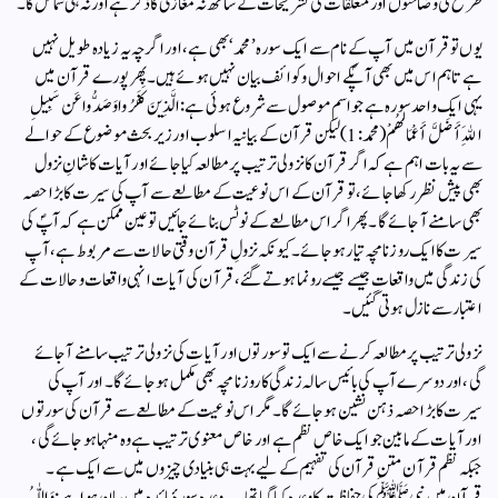
طرح کی وضاحتوں اور متعلقات کی تشریحات کے ساتھ نہ مغازی کا ذکر ہے اور نہ ہی شمائل کا۔
یوں تو قرآن میں آپ کے نام سے ایک سورہ ’محمد‘ بھی ہے، اور اگرچہ یہ زیادہ طویل نہیں
ہے تاہم اس میں بھی آپؐکے احوال و کوائف بیان نہیں ہوئے ہیں۔ پھر پورے قرآن میں
یہی ایک واحد سورہ ہے جو اسم موصول سے شروع ہوئی ہے:الَّذِينَ كَفَرُوا وَصَدُّوا عَن سَبِيلِ
اللَهِ أَضَلَّ أَعْمَالَهُمْ (محمد:1)لیکن قرآن کے بیانیہ اسلوب اور زیر بحث موضوع کے حوالے
سے یہ بات اہم ہے کہ اگر قرآن کا نزولی ترتیب پر مطالعہ کیا جائے اور آیات کا شانِ نزول
بھی پیش نظر رکھا جائے، تو قرآن کے اس نوعیت کے مطالعے سے آپ کی سیرت کا بڑا حصہ
بھی سامنے آجائے گا۔ پھر اگر اس مطالعے کے نوٹس بنائے جائیں تو عین ممکن ہے کہ آپؐ کی
سیرت کا ایک روزنامچہ تیار ہو جائے۔ کیونکہ نزولِ قرآن وقتی حالات سے مربوط ہے، آپ
کی زندگی میں واقعات جیسے جیسے رونما ہوتے گئے، قرآن کی آیات انہی واقعات و حالات کے
اعتبار سے نازل ہوتی گئیں۔
نزولی ترتیب پر مطالعہ کرنے سے ایک تو سورتوں اور آیات کی نزولی ترتیب سامنے آجائے
گی، اور دوسرے آپ کی بائیس سالہ زندگی کا روزنامچہ بھی مکمل ہو جائے گا۔ اور آپ کی
سیرت کا بڑا حصہ ذہن نشین ہو جائے گا۔ مگر اس نوعیت کے مطالعے سے قرآن کی سورتوں
اور آیات کے مابین جو ایک خاص نظم ہے اور خاص معنوی ترتیب ہے وہ منہا ہو جائے گی،
جبکہ نظم قرآن متنِ قرآن کی تفہیم کے لیے بہت ہی بنیادی چیزوں میں سے ایک ہے۔