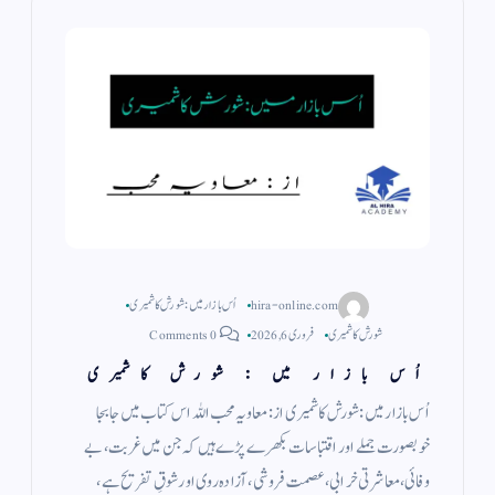
hira-online.com
اُس بازار میں : شورش کاشمیری
شورش کاشمیری
فروری 6, 2026
0 Comments
اُس بازار میں : شورش کاشمیری
اُس بازار میں : شورش کاشمیری از : معاویہ محب اللہ اس کتاب میں جابجا
خوبصورت جملے اور اقتباسات بکھرے پڑے ہیں کہ جن میں غربت، بے
وفائی، معاشرتی خرابی، عصمت فروشی، آزادہ روی اور شوقِ تفریح ہے،