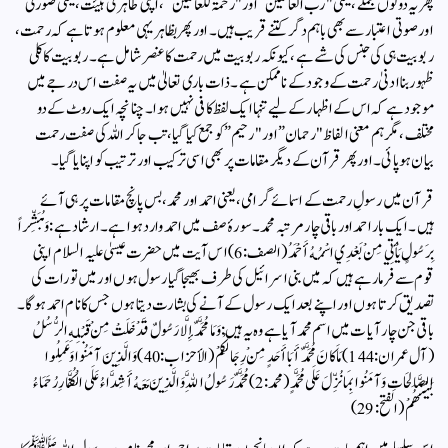
پھر یہ دونوں جملے، یعنی "رب العالمین” اور "رحمۃ للعالمین”، اپنی ظاہری ہیئت، یعنی صوری
اور صوتی اعتبار سے بھی باہم دگر کتنے قریب ہیں۔ اور پھر بظاہر یہی معلوم ہوتا ہے کہ رحمت،
ربوبیت ہی کی جنس کی شے ہے، کیونکہ ربوبیت میں رحمت کا عنصر شامل ہے۔ ربوبیت کا کلی
ظہور بنا ادنیٰ رحمت کے وجود کے ناممکن ہے۔ذات باری تعالیٰ میں یہ صفت اس درجے میں
موجود ہے کہ اس کے اظہار کے لیے تنہا ایک لفظ کافی نہیں ہوا۔ چنانچہ ایک روٹ کے دو
مختلف، مگر ہم معنی الفاظ "رحمان” اور "رحیم” کو جمع کیا گیا، تب جاکر اللہ کی صفت رحمت
بیان ہو پائی۔ اور پھر قرآن کے دیگر مقامات پر بھی اسی ترکیب اور ترتیب کو اپنایا گیا۔
قرآن میں رسولِ رحمت کے اسمائے گرامی، یعنی احمد اور محمد، بس پانچ مقامات پر ہی آئے
ہیں۔ ایک بار احمد اور باقی چار مرتبہ محمد۔ سورۂ صف میں احمد وارد ہوا ہے۔ ارشاد ہے:وَمُبَشِّراً
بِرَسُولٍ يَأْتِي مِنْ بَعْدِي اسْمُهُ أَحْمَدُ (الصف:6)اس آیت میں حضرت عیسیٰ علیہ السلام اپنی
قوم سے فرما رہے ہیں کہ میں بنی اسرائیل کی طرف بھیجا گیا رسول ہوں اور میں تورات کی
تصدیق کرتا ہوں اور اپنے بعد ایک رسول کے آنے کی بشارت دیتا ہوں جس کا نام احمد ہوگا۔
باقی جن چار آیات میں اسم محمد آیا ہے وہ یہ ہیں:وَمَا مُحَمَّدٌ إِلَّا رَسُولٌ قَدْ خَلَتْ مِنْ قَبْلِهِ الرُّسُلُ
(آل عمران:144)مَا كَانَ مُحَمَّدٌ أَبَا أَحَدٍ مِنْ رِجَالِكُمْ (الأحزاب:40)وَالَّذِينَ آمَنُوا وَعَمِلُوا
الصَّالِحَاتِ وَآمَنُوا بِمَا نُزِّلَ عَلَى مُحَمَّدٍ (محمد:2)مُحَمَّدٌ رَسُولُ اللَّهِ وَالَّذِينَ مَعَهُ أَشِدَّاءُ عَلَى الْكُفَّارِ رُحَمَاءُ
بَيْنَهُمْ (الفتح:29)