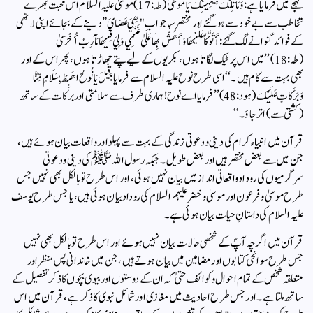
لہجے میں فرمایا ہے:وَمَا تِلْكَ بِيَمِينِكَ يَا مُوسَىٰ (طہ:17)موسیٰ علیہ السلام اس محبت بھرے
تخاطب سے بے خود سے ہو گئے اور مختصر سا جواب "هِيَ عَصَايَ” دینے کے بجائے اپنی لاٹھی
کے فوائد گنوانے لگ گئے:أَتَوَكَّأُ عَلَيْهَا وَأَهُشُّ بِهَا عَلَىٰ غَنَمِي وَلِيَ فِيهَا مَآرِبُ أُخْرَىٰ
(طہ:18)’’میں اس پر ٹیک لگاتا ہوں، بکریوں کے لیے پتے جھاڑتا ہوں، پھر اس کے اور
بھی بہت سے کام ہیں۔‘‘اسی طرح نوح علیہ السلام سے فرمایا:قِيلَ يَا نُوحُ اهْبِطْ بِسَلَامٍ مِّنَّا
وَبَرَكَاتٍ عَلَيْكَ (ہود:48)’’فرمایا اے نوح! ہماری طرف سے سلامتی اور برکات کے ساتھ
(کشتی سے) اتر جاؤ۔‘‘
قرآن میں انبیاء کرام کی دینی و دعوتی زندگی کے بہت سے پہلو اور واقعات بیان ہوئے ہیں،
جن میں سے بعض مختصر ہیں اور بعض طویل۔ جبکہ رسول اللہ ﷺ کی دینی و دعوتی
سرگرمیوں کی روداد واقعاتی انداز میں بیان نہیں ہوئی، اور اس طرح تو بالکل بھی نہیں جس
طرح موسیٰ و فرعون اور موسیٰ و خضر علیہم السلام کی روداد بیان ہوئی ہیں، یا جس طرح یوسف
علیہ السلام کی داستانِ حیات بیان ہوئی ہے۔
قرآن میں اگرچہ آپؐ کے شخصی حالات بیان نہیں ہوئے اور اس طرح تو بالکل بھی نہیں
جس طرح سوانحی کتابوں اور مضامین میں بیان ہوتے ہیں، جن میں خاندانی پس منظر اور
متعلقہ شخص کے تمام احوال و کوائف حتیٰ کہ ان کے دوستوں اور بیوی بچوں کا ذکر تفصیل کے
ساتھ ملتا ہے۔ اور جس طرح احادیث میں مغازی اور شمائل نبوی کا ذکر ہے، قرآن میں اس