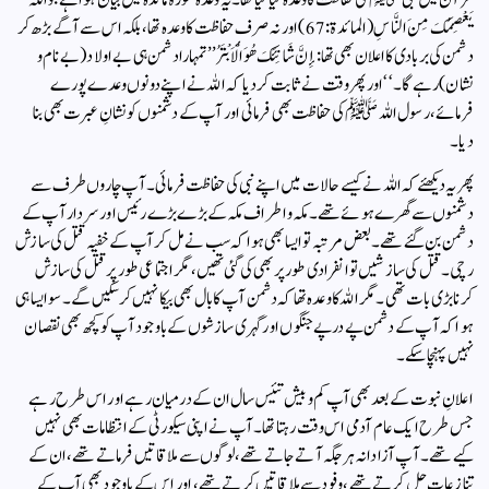
قرآن میں نبی ﷺ کی حفاظت کا وعدہ کیا گیا تھا۔ یہ وعدہ سورۂ مائدہ میں بیان ہوا ہے:وَاللّٰہُ
یَعْصِمُکَ مِنَ النَّاسِ(المائدۃ: 67)اور نہ صرف حفاظت کا وعدہ تھا، بلکہ اس سے آگے بڑھ کر
دشمن کی بربادی کا اعلان بھی تھا:إِنَّ شَانِئَكَ هُوَ الْأَبْتَرُ’’تمہارا دشمن ہی بے اولاد (بے نام و
نشان) رہے گا۔‘‘اور پھر وقت نے ثابت کر دیا کہ اللہ نے اپنے دونوں وعدے پورے
فرمائے، رسول اللہ ﷺ کی حفاظت بھی فرمائی اور آپ کے دشمنوں کو نشانِ عبرت بھی بنا
دیا۔
پھر یہ دیکھئے کہ اللہ نے کیسے حالات میں اپنے نبی کی حفاظت فرمائی۔ آپ چاروں طرف سے
دشمنوں سے گھرے ہوئے تھے۔ مکہ و اطراف مکہ کے بڑے بڑے رئیس اور سردار آپ کے
دشمن بن گئے تھے۔ بعض مرتبہ تو ایسا بھی ہوا کہ سب نے مل کر آپ کے خفیہ قتل کی سازش
رچی۔ قتل کی سازشیں تو انفرادی طور پر بھی کی گئی تھیں، مگر اجتماعی طور پر قتل کی سازش
کرنا بڑی بات تھی۔ مگر اللہ کا وعدہ تھا کہ دشمن آپ کا بال بھی بیکا نہیں کر سکیں گے۔ سو ایسا ہی
ہوا کہ آپ کے دشمن پے درپے جنگوں اور گہری سازشوں کے باوجود آپ کو کچھ بھی نقصان
نہیں پہنچا سکے۔
اعلانِ نبوت کے بعد بھی آپ کم و بیش تئیس سال ان کے درمیان رہے اور اس طرح رہے
جس طرح ایک عام آدمی اس وقت رہتا تھا۔ آپ نے اپنی سیکورٹی کے انتظامات بھی نہیں
کیے تھے۔ آپ آزادانہ ہر جگہ آتے جاتے تھے، لوگوں سے ملاقاتیں فرماتے تھے، ان کے
تنازعات حل کرتے تھے، وفود سے ملاقاتیں کرتے تھے، اور اس کے باوجود بھی آپ کے