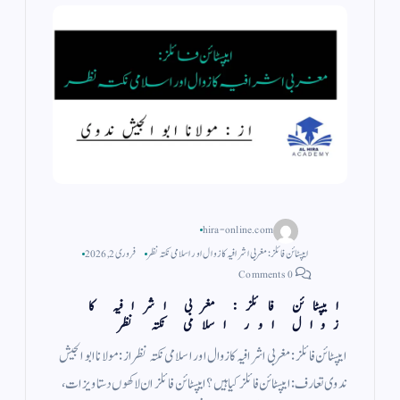
hira-online.com
ایپسٹائن فائلز: مغربی اشرافیہ کا زوال اور اسلامی نکتہ نظر
فروری 2, 2026
0 Comments
ایپسٹائن فائلز: مغربی اشرافیہ کا
زوال اور اسلامی نکتہ نظر
ایپسٹائن فائلز: مغربی اشرافیہ کا زوال اور اسلامی نکتہ نظر از : مولانا ابو الجیش
ندوی تعارف: ایپسٹائن فائلز کیا ہیں؟ ​ایپسٹائن فائلز ان لاکھوں دستاویزات،