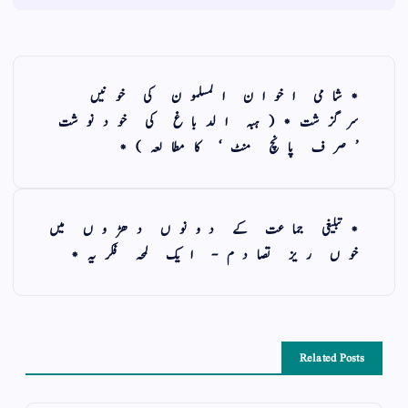
*شامی اخوان المسلمون کی خونیں
سرگزشت*(ہبہ الدباغ کی خودنوشت
’صرف پانچ منٹ‘ کامطالعہ)*
*تبلیغی جماعت کے دونوں دھڑوں میں
خوں ریز تصادم- ایک لمحہ فکریہ*
Related Posts