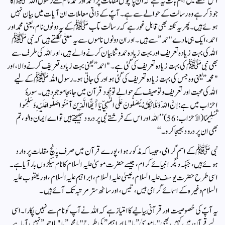
اس سلسلے میں اہم بات یہ ہے کہ ان پانچوں مقامات پر احمد اور محمد نام سے رسول اللہ ﷺ کا
جو ذکر ہے وہ رسالت کے حوالے سے ہے۔ آپؐ کے ذاتی معاملات ان آیات میں بیان نہیں
ہوئے ہیں۔پھر یہ نکتہ بھی قابل غور ہے کہ رسالت مآب ﷺ کے یہ دونوں نام، یعنی محمد اور
احمد، ایک ہی مادے "حمد” سے ہیں۔ اور ان دونوں ناموں سے یہ معنیٰ نکلتے ہیں کہ نبی ﷺ
اللہ کی بہت زیادہ تعریف اور بہت زیادہ حمد و ثنا بیان کرنے والے ہیں، اور اللہ کی طرف سے
بھی نبی ﷺ کی بہت زیادہ تعریف کی گئی ہے۔ "احمد” یعنی بہت زیادہ تعریف کرنے والا، اور
"محمد” یعنی وہ جس کی بہت زیادہ تعریف کی گئی ہو اور کی جاتی ہو۔رسول اللہ ﷺ کے لیے
اللہ کی محبت اور تعریف و توصیف کے حوالے تو خود قرآن میں جا بجا موجود ہیں۔ سورۂ
احزاب میں ہے:اِنَّ اللَهَ وَمَلَائِكَتَهُ يُصَلُّونَ عَلَى النَّبِيِّ يَا أَيُّهَا الَّذِينَ آمَنُوا صَلُّوا عَلَيْهِ وَسَلِّمُوا
تَسْلِيمًا (الأحزاب: 56)’’اللہ اور اس کے فرشتے نبی پر درود بھیجتے ہیں تو اے ایمان والو، تم
بھی ان پر درود بھیجا کرو۔‘‘
نبی ﷺ کے اسم گرامی، جیسا کہ مذکور ہوا، پورے قرآن میں صرف پانچ مقامات پر وارد
ہوئے ہیں، جبکہ دیگر انبیائے کرام، جیسے حضرت موسیٰ علیہ السلام کا نام سیکڑوں بار آیا ہے۔
اسی طرح حضرت یوسف علیہ السلام، عیسیٰ علیہ السلام، ابراہیم علیہ السلام، اور یعقوب علیہ
السلام وغیرہ کے اسمائے گرامی بیس، تیس، اور ساٹھ ستر مرتبہ تک آئے ہیں۔
یہ آپؐ کی خصوصیت اور قرآنی بیانیے کا امتیاز ہے کہ اللہ نے آپ کو نام سے نہیں پکارا۔ اسی
لیے قرآن میں کہیں بھی "یا موسیٰ” یا "یا ابراہیم” کی طرح "یا محمد” یا "یا احمد” نہیں آیا ہے۔