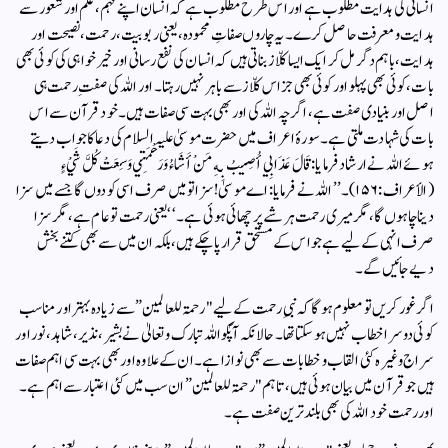
انسانی کی ہدایت مطلوب ہے اور اس طرح مطلوب ہے کہ انسان اپنے فہم، علم اور شعور سے
ہدایت و معرفت حاصل کرے۔یہ چاروں صفاتِ محمودہ، یعنی ربوبیت، رحمت، نصیحت اور
ہدایت، باہم دگر مل کر ایک ایسا کلّاز بناتی ہیں کہ انسان کی نفع رسانی اور خیر خواہی کی کوئی بھی
بات، کوئی بھی پہلو اور کوئی بھی جز اس کلّاز سے باہر نہیں رہتا۔ اور اللہ کی صفتِ رحمت ہی
اصل اور بنیادی صفت ہے، اگرچہ اللہ کی اور بھی بہت سی صفات ہیں۔ خود قرآن سے اس
بات کی شہادت ملتی ہے۔ سورۂ اعراف میں حضرت موسیٰ علیہ السلام کی دعا کا جواب دیتے
ہوئے اللہ نے ارشاد فرمایا:قَالَ عَذَابِي أُصِيبُ بِهِ مَنْ أَشَاءُ وَرَحْمَتِي وَسِعَتْ كُلَّ شَيْءٍ
(الأعراف: ۱۵۶)۔’’اللہ نے فرمایا: اے موسیٰ! سزا تو میں صرف اسی کو دوں گا جسے میں سزا
دینا چاہوں گا، مگر میری رحمت ہر شے پر چھائی ہوئی ہے۔‘‘یعنی رحمت تو عام ہے، مگر سزا
صرف انہی کے لیے ہے جو اس کے مستحق قرار پا چکے ہیں، بلکہ ان میں سے بھی کتنے بخش
دیے جائیں گے۔
اگر غور کریں تو معلوم ہوگا کہ نبیِ رحمت کے لیے "رحمۃ للعالمین” سے زیادہ بہتر اور مناسب
کوئی دوسرا خطاب نہیں ہو سکتا تھا۔ حالانکہ آپؐکو اللہ تبارک و تعالیٰ نے بشیر، نذیر، شاہد، نور اور
سراج وغیرہ کئی القاب و خطابات سے بھی نوازا ہے۔ ان کے علاوہ اور بھی بہت سی اہم صفات
ہیں جو قرآن میں بیان ہوئی ہیں، تاہم "رحمۃ للعالمین” ان سب میں کئی اعتبار سے اہم ہے۔
اور رحمت خود اللہ کی بھی بلند ترین صفت ہے۔