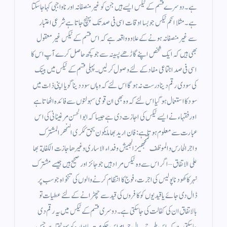
ہے ۔ دوسرے قسم کے ٹیکس ایسے ہیں جن کو غیر منصفانہ اور ناواجبی کہا جاسکتا
ہے ۔ مثلا انکم ٹیکس جو بسا اوقات اسی فی صد تک پہنچ جاتا ہے شرعی اعتبار
سے غیر منصفانہ ہونے کے علاوہ واقعہ ہے کہ اس قسم کے ٹیکس غیر معقول
بھی ہیں کہ ایک شخص اپنے گاڑھے پسینہ سے جو کچھ حاصل کرے آپ اس کا
اسی فی صد اجتماعی مفاد کے لئے وصول کر لیں۔ پہلی قسم کے ٹیکس میں بینک
کی سودی رقم دینا درست نہ ہو گا اس لئے کہ وہاں سود دینا گویا اپنی ذات میں
سود کا استعمال ہوگیا اس لئے کہ وہ بھی ان قومی سہولتوں سے فائدہ اٹھاتا ہے
اور فقہاء نے ایسے ٹیکس کی اجازت دی ہے جیسا کہ ابوالحسن مرغینانی کی اس
عبارت سے معلوم ہوتا ہے : فان اريد بها ما يكون بحق ككرى النهر المشترك
واجر الحارس والموظف لتجهيز الجيش وفداء الاسارى وغيرها جازت الكفالة بها
على الاتفاق – اگر اس سے وہ ٹیکس مراد ہیں جو جائز اور صحیح ہیں جیسے مشترک
نہر کا کھودنا پولیس کی اجرت ، فوج کا انتظام کرنے والوں کی تنخواہ جو سب پر
ڈال دی جائے یا قیدیوں کو کافروں کی قید سے چھڑانے کے لئے عطیات تو
بالاتفاق ان کی کفالت کی جا سکتی ہے ۔ دوسری قسم کے ٹیکس میں یہ رقم دی