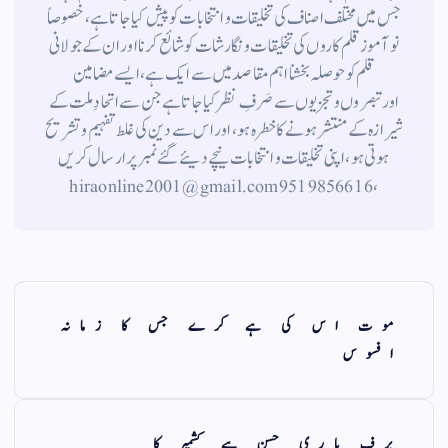
جس میں مختلف اصناف کی تخلیقات و انتخابات کو پیش کیا جاتا ہے ، خصوصاً
نوآموز قلم کاروں کی تخلیقات و نگارشات کو شائع کرنا اور ان کے جولانی
قلم کوحوصلہ بخشنا اہم مقاصد میں سے ایک ہے ، ایسے مضامین
اورتبصروں وتجزیوں سے صَرفِ نظر کیا جاتاہے جن سے اتحادِ ملت کے
شیرازہ کے منتشر ہونے کاخطرہ ہو ، اور اس سے دین کی غلط تفہیم وتشریح
ہوتی ہو، اپنی تخلیقات و انتخابات نیچے دیئے گئے نمبر پر ارسال کریں
، 9519856616 hiraonline2001@gmail.com
موت اس کی ہے کرے جس کا زمانہ
افسوس
برف باری حسن ہے کشمیر کا