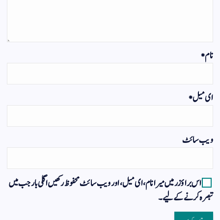
نام
*
ای میل
*
ویب‌ سائٹ
اس براؤزر میں میرا نام، ای میل، اور ویب سائٹ محفوظ رکھیں اگلی بار جب میں
تبصرہ کرنے کےلیے۔