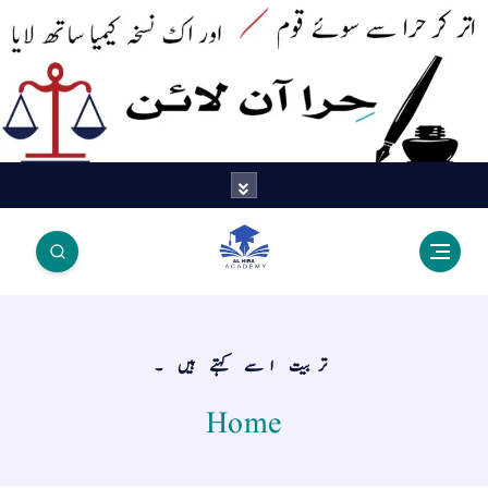
اتر کر حرا سے سوئے قوم آیا - اور
اک نسخہ کیمیا ساتھ لایا
تربیت اسے کہتے ہیں ۔
Home