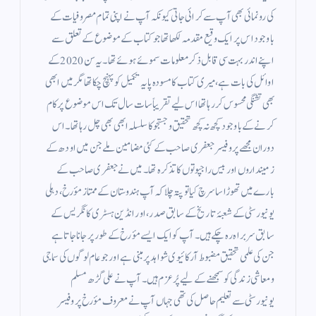
کی رونمائی بھی آپ سے کرائی جاتی کیونکہ آپ نے اپنی تمام مصروفیات کے
باوجود اس پر ایک وقیع مقدمہ لکھا تھا جو کتاب کے موضوع کے تعلق سے
اپنے اندر بہت سی قابل ذکر معلومات سموئے ہوئے تھا۔ یہ سن 2020 کے
اوائل کی بات ہے، میری کتاب کا مسودہ پایہ تکمیل کو پہنچ چکا تھا مگر میں ابھی
بھی تشنگی محسوس کر رہا تھا اس لیے تقریباً سات سال تک اس موضوع پر کام
کرنے کے باوجود کچھ نہ کچھ تحقیق و جستجو کا سلسلہ ابھی بھی چل رہا تھا۔ اس
دوران مجھے پروفیسر جعفری صاحب کے کئی مضامين ملے جن میں اودھ کے
زمینداروں اور بیس راجپوتوں کا تذکرہ تھا۔ میں نے جعفری صاحب کے
بارے میں تھوڑا سا سرچ کیا تو پتہ چلا کہ آپ ہندوستان کے ممتاز مؤرخ، دہلی
یونیورسٹی کے شعبۂ تاریخ کے سابق صدر، اور انڈین ہسٹری کانگریس کے
سابق سربراہ رہ چکے ہیں۔ آپ کو ایک ایسے مؤرخ کے طور پر جانا جاتا ہے
جن کی علمی تحقیق مضبوط آرکائیوی شواہد پر مبنی ہے اور جو عام لوگوں کی سماجی
و معاشی زندگی کو سمجھنے کے لیے پُرعزم ہیں۔ آپ نے علی گڑھ مسلم
یونیورسٹی سے تعلیم حاصل کی تھی جہاں آپ نے معروف مؤرخ پروفیسر