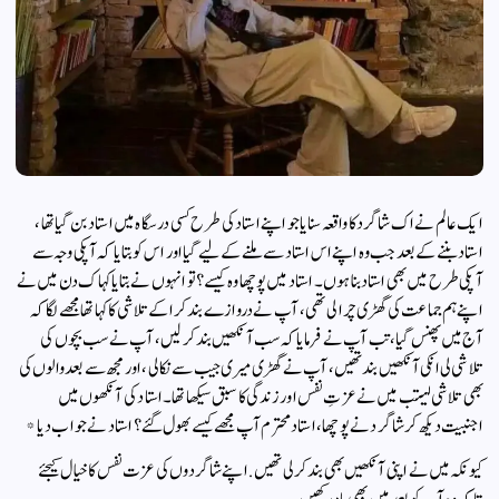
ایک عالم نےاک شاگرد کا واقعہ سنایا جو اپنے استاد کی طرح کسی درسگاہ میں استاد بن گیا تھا ،
استاد بننے کے بعد جب وہ اپنے اس استاد سے ملنے کے لیے گیا اور اس کو بتایا کہ آپکی وجہ سے
آپکی طرح میں بھی استاد بنا ہوں ۔ استاد میں پوچھا وہ کیسے ؟تو انہوں نے بتایاکہاک دن میں نے
اپنے ہم جماعت کی گھڑی چرا لی تھی، آپ نے دروازے بند کرا کے تلاشی کا کہا تھا مجھے لگا کہ
آج میں پھنس گیا،تب آپ نے فرمایاکہ سب آنکھیں بند کر لیں، آپ نے سب بچوں کی
تلاشی لی انکی آنکھیں بند تھیں، آپ نے گھڑی میری جیب سے نکالی، اور مجھ سے بعد والوں کی
بھی تلاشی لیتب میں نے عزتِ نفس اور زندگی کا سبق سیکھا تھا۔ استاد کی آنکھوں میں
اجنبیت دیکھ کر شاگرد نے پوچھا ، استاد محترم آپ مجھے کیسے بھول گئے؟ استاد نے جواب دیا *
کیونکہ میں نے اپنی آنکھیں بھی بند کر لی تھیں.اپنے شاگردوں کی عزت نفس کا خیال کیجئے