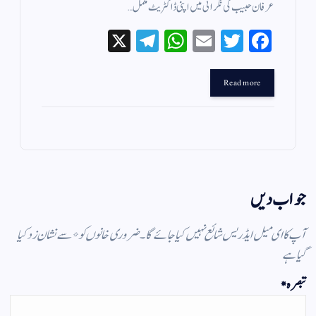
عرفان حبیب کی نگرانی میں اپنی ڈاکٹریٹ مکمل…
X
Te
W
E
T
Fa
le
ha
m
wi
ce
gr
ts
ail
tte
bo
Read more
a
A
r
ok
m
pp
جواب دیں
آپ کا ای میل ایڈریس شائع نہیں کیا جائے گا۔
ضروری خانوں کو
*
سے نشان زد کیا
گیا ہے
تبصرہ
*