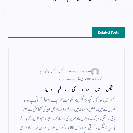
Related Posts
hira-online.com
ٹیکس
ٹیکس دینا کیسا ہے
اگست 5, 2026
0 Comments
ٹیکس میں سود کی رقم دینا
ٹیکس میں سود کی رقم دینا ٹیکس جو حکومت عوام سے وصول کرتی ہے وہ دو
طرح کے ہیں ۔ بعض منصفانہ ہیں اور خود اسلام میں ان کی گنجائش ہے مثلا
پانی ، روشنی ، سڑک ، ہسپتال ، لائبریری اور پارک وغیرہ سہولتوں کے بدلے
بلدیہ جو ٹیکس لیا کرتی ہے وہ اس کا فائدہ محسوس طور پر ہماری طرف لوٹا دیتی