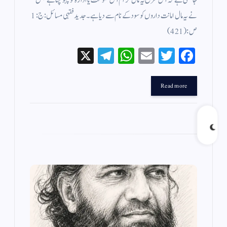
جاسکتی ہے کہ اس طرح یہ مال حرام اس حکومت یا ادارہ کو پہونچتا ہے جس
نے یہ مال امانت داروں کو سود کے نام سے دیا ہے ۔ جدید فقہی مسائل : ج : 1
ص: (421 )
X
Te
W
E
T
Fa
le
ha
m
wi
ce
gr
ts
ail
tte
bo
Read more
a
A
r
ok
m
pp