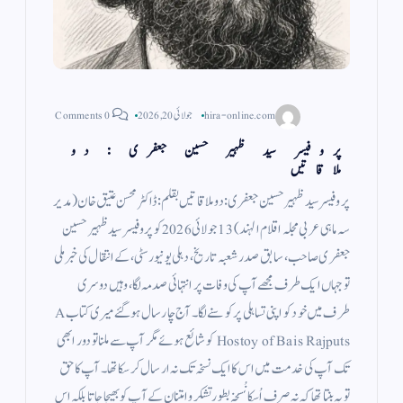
hira-online.com
جولائی 20, 2026
0 Comments
پروفیسر سید ظہیر حسین جعفری : دو
ملاقاتیں
پروفیسر سید ظہیر حسین جعفری: دو ملاقاتیں بقلم: ڈاکٹر محسن عتیق خان (مدیر
سہ ماہی عربی مجلہ اقلام الہند) 13 جولائی 2026 کو پروفیسر سید ظہیر حسین
جعفری صاحب، سابق صدر شعبہ تاریخ، دہلی یونیورسٹی، کے انتقال کی خبر ملی
تو جہاں ایک طرف مجھے آپ کی وفات پر انتہائی صدمہ لگا، وہیں دوسری
طرف میں خود کو اپنی تساہلی پر کوسنے لگا۔ آج چار سال ہو گئے میری کتاب A
Hostoy of Bais Rajputs کو شائع ہوئے مگر آپ سے ملنا تو دور ابھی
تک آپ کی خدمت میں اس کا ایک نسخہ تک نہ ارسال کر سکا تھا۔ آپ کا حق
تو یہ بنتا تھا کہ نہ صرف اُسکا نُسخہ بطور تشکر و امتنان کے آپ کو بھیجا جاتا بلکہ اس