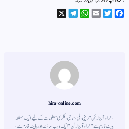
تاکہ وہ آپ کو بعد میں بھی یاد رکھیں۔
X
Te
W
E
T
Fa
le
ha
m
wi
ce
gr
ts
ail
tte
bo
a
A
r
ok
m
pp
hira-online.com
،حراء آن لائن" دینی ، ملی ، سماجی ، فکری معلومات کے لیے ایک مستند
پلیٹ فارم ہے " حراء آن لائن " ایک ویب سائٹ اور پلیٹ فارم ہے ،