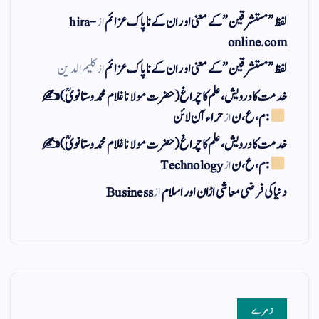
لفظ ” مستشرقین ” کے معنی اور ان کے نا پاک عزائم
از
hira-
online.com
لفظ ” مستشرقین ” کے معنی اور ان کے نا پاک عزائم
از
کلیم الدین
خدمت کا درویش، علم کا چراغ(حضرت مولانا غلام محمد وستانویؒ)✍
: م ، ع ، ن
از
حراء آن لائن
خدمت کا درویش، علم کا چراغ(حضرت مولانا غلام محمد وستانویؒ)✍
: م ، ع ، ن
از
Technology
دنیا کی فرضی معاشی اڑان اور اسلام
از
Business
زمرے