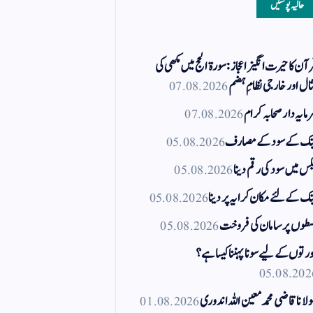
حالیہ پوسٹیں
آن کا حیرت انگیز اعجاز: سورۃ الحج میں مکھی کی
ال اور خارجی نظامِ ہضم
07.08.2026
مایہ دار صحابہ کرام
07.08.2026
نک کے سود کے مصارف
05.08.2026
کس میں سود کی رقم دینا
05.08.2026
نک کے لئے مکان کرایہ پر دینا
05.08.2026
طوں پر سامان کی فروخت
05.08.2026
رتوں کے لیے سونا پہننا کیسا ہے؟
05.08.202
لانا قاضی محمد معین اللہ اندوری
01.08.2026