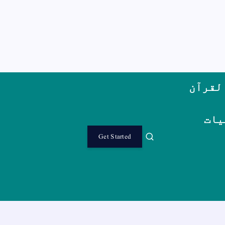
لقرآن
یات
Get Started