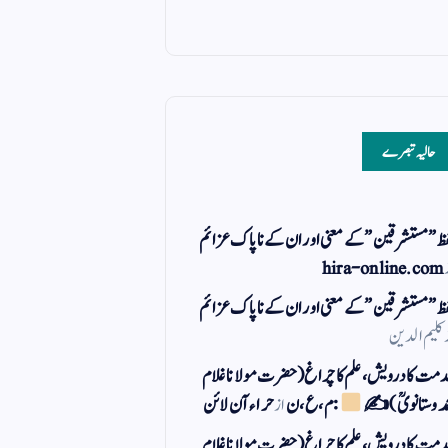
حالیہ تبصرے
ظ ” مستشرقین ” کے معنی اور ان کے نا پاک عزائم
hira-online.com
ظ ” مستشرقین ” کے معنی اور ان کے نا پاک عزائم
کلیم الدین
مت کا درویش، علم کا چراغ(حضرت مولانا غلام
مد وستانویؒ)✍
: م ، ع ، ن
از
حراء آن لائن
مت کا درویش، علم کا چراغ(حضرت مولانا غلام