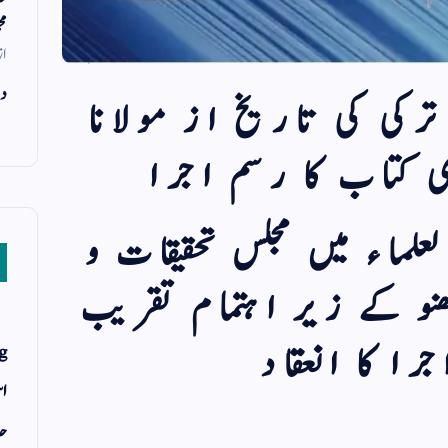
مح
از
دن
ترکی کی تاریخ از مولانا
وی کتاب کا رسم اجرا
لماء میں مجلس تحقیقات و
نو کے زیر اہتمام تقریب
را کا انعقاد
g
اس
حد