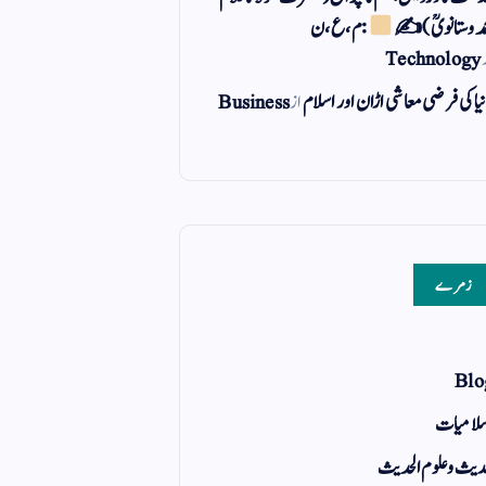
مد وستانویؒ)✍
: م ، ع ، ن
Technology
یا کی فرضی معاشی اڑان اور اسلام
از
Business
زمرے
Blo
لامیات
یث و علوم الحدیث