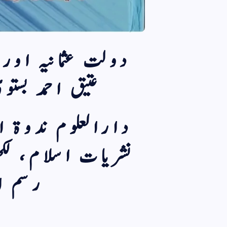
دولت عثمانیہ اور 
عتیق احمد بست
دارالعلوم ندوۃ الع
نشریات اسلام، لکھ
رسم اج