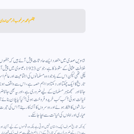
بقلم: محمد مرغوب الرحمن ندوی 
بیسویں صدی میں متعدد ایسے حادثات پیش آئے ہیں کہ جنھوں نے
خلافت عثمانی کے سقوط کا ہے
چکی تھی لیکن اس کے باوجود وہ مسلمانوں کی اجتماعیت اور عالم 
تاریخ کا ایک چمکتا اور دمکتا ہوا اہم حصہ ہے، اس سے واقف ہون
جاننا اور سمجھنا ہر مسلمان کے لیے ضروری ہے، اور یہ بھی جانن
خیانت ہوئی؟ کب کب خرید و فروخت ہوئی؟ کیا کیا پلان بنائے؟
سازشوں کا شکار ہوئے اور دوسروں کا آلۂ کار بنے؟ اس کی حیرت
عیاری اور اپنوں کی خیانت سے بچا جا سکے۔
کیونکہ تاریخ صرف ایک داستان نہیں ہوتی ہے بلکہ وہ قوموں کے لیے آئینہ ہوت
ہے، اس لیے ضروری ہے کہ تاریخ کے اس اہم واقعے سے صرف ایک قصۂ پارینہ سمجھ