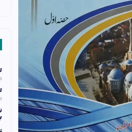
لف
از
لف
از
خد
مح
خد