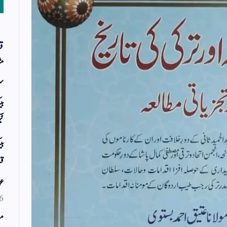
قر
مث
سر
بی
ٹی
بی
قس
عو
6
مو