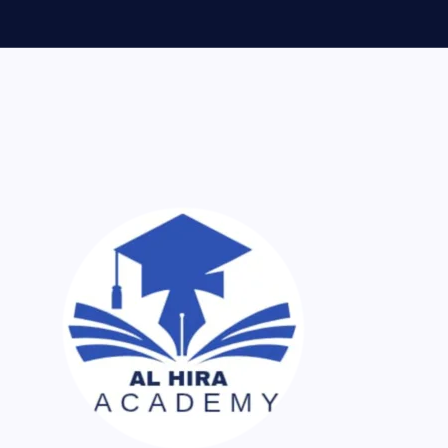
ر اک نسخہ کیمیا ساتھ لایا