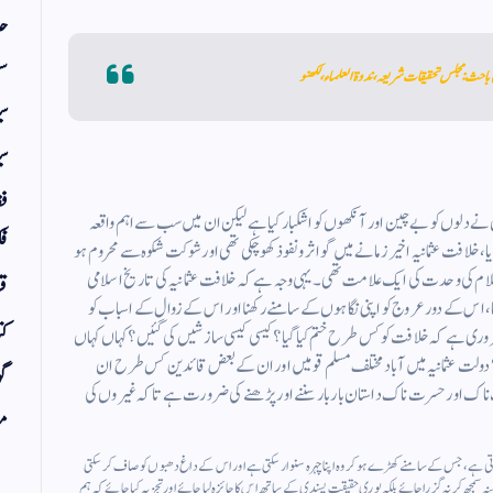
حد
سف
باحث: مجلس تحقیقات شریعہ، ندوۃ العلماء، لکھنو
س
سی
فق
 دلوں کو بے چین اور آنکھوں کو اشکبار کیا ہے لیکن ان میں سب سے اہم واقعہ
فک
، جو سن 1923ء عیسوی میں پیش آیا، خلافت عثمانیہ اخیر زمانے میں گو اثر و نفوذ کھو چکی تھی اور شوکت شکوہ سے محروم ہو
اسلام کی وحدت کی ایک علامت تھی۔ یہی وجہ ہے کہ خلافت عثمانیہ کی تاریخ اسلامی
قر
ا، اس کے دور عروج کو اپنی نگاہوں کے سامنے رکھنا اور اس کے زوال کے اسباب کو
کت
ا ضروری ہے کہ خلافت کو کس طرح ختم کیا گیا؟ کیسی کیسی سازشیں کی گئیں؟ کہاں کہاں
 دولت عثمانیہ میں آباد مختلف مسلم قومیں اور ان کے بعض قائدین کس طرح ان
گو
 ناک اور حسرت ناک داستان بار بار سننے اور پڑھنے کی ضرورت ہے تاکہ غیروں کی
مض
ی ہے، جس کے سامنے کھڑے ہو کر وہ اپنا چہرہ سنوار سکتی ہے اور اس کے داغ دھبوں کو صاف کر سکتی
 کر نہ گزرا جائے بلکہ پوری حقیقت پسندی کے ساتھ اس کا جائزہ لیا جائے اور تجزیہ کیا جائے کہ ہم