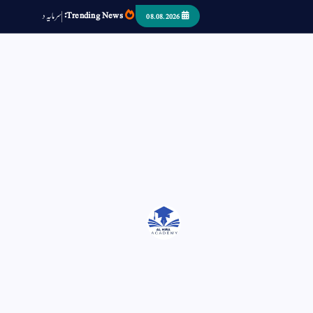
Trending News:
س
م
ی
د
ا
ر
ص
ب
08.08.2026
اتر کر حرا سے سوئے قوم آیا - او