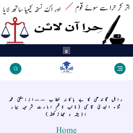
اتر کر حرا سے سوئے قوم آیا - اور
اک نسخہ کیمیا ساتھ لایا
راہل گاندھی کا بے باکانہ خطاب ——از:مفتی محمد
ثناء الہدیٰ قاسمی (نائب ناظم امارت شرعیہ بہار
اڈیشہ و جھاڑکھنڈ)
Home