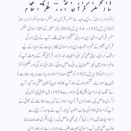
ڈاکٹر اسرار احمدؒ — ایک عہد
ساز مفسرِ قرآن اور مفکرِ اسلام
ڈاکٹر اسرار احمدؒ — ایک عہد ساز مفسرِ قرآن اور مفکرِ اسلام ڈاکٹر اسرار احمدؒ
(26 اپریل 1932ء – 14 اپریل 2010ء) برصغیر کے ممتاز اسلامی مفکر،
مفسرِ قرآن، داعیِ دین اور بانیِ تنظیمِ اسلامی تھے۔ آپ نے اپنی زندگی
قرآنِ حکیم کے فہم، دعوتِ دین اور اسلامی نظامِ حیات کے احیاء کے لیے
وقف کر دی۔ اپنی علمی گہرائی، خطیبانہ انداز اور قرآنی فکر کے باعث آپ کو
عالمِ اسلام میں غیر معمولی پذیرائی حاصل ہوئی۔ ابتدائی زندگی اور تعلیم ڈاکٹر
اسرار احمدؒ 26 اپریل 1932ء کو ضلع حصار (موجودہ ریاست ہریانہ، بھارت)
میں پیدا ہوئے۔ تقسیمِ ہند کے بعد آپ کا خاندان پاکستان منتقل ہو گیا۔ آپ
نے کنگ ایڈورڈ میڈیکل کالج، لاہور سے 1954ء میں ایم بی بی ایس کی
ڈگری حاصل کی۔ بعد ازاں قرآن و اسلام کے گہرے مطالعے کے شوق نے
آپ کو اسلامی علوم کی جانب متوجہ کیا اور آپ نے جامعہ کراچی سے
اسلامیات میں ماسٹرز کی ڈگری بھی حاصل کی۔ دینی و فکری خدمات زمانۂ
طالب علمی میں آپ اسلامی جمعیت طلبہ سے وابستہ رہے اور بعد ازاں