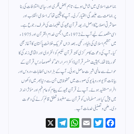
جماعتِ اسلامی میں شامل ہوئے، تاہم بعض فکری اور سیاسی اختلافات کی بنا
پر جماعت سے علیحدگی اختیار کر لی۔ آپ کا یقین تھا کہ اسلامی انقلاب اور
معاشرتی اصلاح کا اصل ذریعہ قرآنِ مجید کی تعلیمات کی طرف رجوع ہے۔
اسی مقصد کے لیے آپ نے 1972ء میں انجمن خدام القرآن اور 1975ء
میں تنظیمِ اسلامی کی بنیاد رکھی۔ بعد ازاں تحریکِ خلافت پاکستان کا آغاز بھی
کیا۔ آپ کی دعوت کا مرکزی نکتہ قرآنِ حکیم کو انفرادی اور اجتماعی زندگی کا
محور بنانا تھا۔ بحیثیت مفسرِ قرآن ڈاکٹر اسرار احمدؒ کو خصوصاً درسِ قرآن کے
حوالے سے عالمی شہرت حاصل ہوئی۔ آپ کے ہزاروں خطابات، دروس اور
بیانات آڈیو اور ویڈیو کی صورت میں محفوظ ہیں جن سے دنیا بھر میں لاکھوں
افراد مستفید ہوئے۔ آپ نے قرآنِ مجید کے پیغام کو عام فہم اور مؤثر انداز
میں پیش کیا اور مسلمانوں کو قرآن سے مضبوط تعلق قائم کرنے کی دعوت
دی۔ علمی و تصنیفی خدمات آپ…
X
Te
W
E
T
Fa
le
ha
m
wi
ce