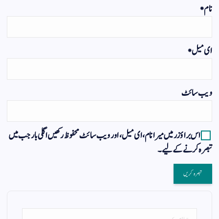
نام
*
ای میل
*
ویب‌ سائٹ
اس براؤزر میں میرا نام، ای میل، اور ویب سائٹ محفوظ رکھیں اگلی بار جب میں
تبصرہ کرنے کےلیے۔