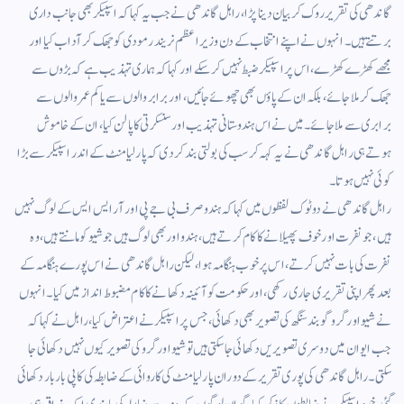
گاندھی کی تقریر روک کر بیان دینا پڑا، راہل گاندھی نے جب یہ کہا کہ اسپیکر بھی جانب داری
برتتے ہیں۔ انہوں نے اپنے انتخاب کے دن وزیر اعظم نریندر مودی کو جھک کر آداب کیا اور
مجھے کھڑے کھڑے، اس پر اسپیکر ضبط نہیں کر سکے اور کہا کہ ہماری تہذیب ہے کہ بڑوں سے
جھک کر ملا جائے، بلکہ ان کے پاؤں بھی چھوئے جائیں، اور برابر والوں سے یا کم عمر والوں سے
برابری سے ملا جائے۔ میں نے اس ہندوستانی تہذیب اور سنسکرتی کا پالن کیا، ان کے خاموش
ہوتے ہی راہل گاندھی نے یہ کہہ کر سب کی بولتی بند کر دی کہ پارلیامنٹ کے اندر اسپیکر سے بڑا
کوئی نہیں ہوتا۔
راہل گاندھی نے دو ٹوک لفظوں میں کہا کہ ہندو صرف بی جے پی اور آر ایس ایس کے لوگ نہیں
ہیں، جو نفرت اور خوف پھیلانے کا کام کرتے ہیں، ہندو اور بھی لوگ ہیں جو شیو کو مانتے ہیں، وہ
نفرت کی بات نہیں کرتے، اس پر خوب ہنگامہ ہوا، لیکن راہل گاندھی نے اس پورے ہنگامہ کے
بعد پھر اپنی تقریری جاری رکھی، اور حکومت کو آئینہ دکھانے کا کام مضبوط انداز میں کیا۔ انہوں
نے شیو اور گرو گوبند سنگھ کی تصویر بھی دکھائی، جس پر اسپیکر نے اعتراض کیا، راہل نے کہا کہ
جب ایوان میں دوسری تصویریں دکھائی جا سکتی ہیں تو شیو اور گروکی تصویر کیوں نہیں دکھائی جا
سکتی۔ راہل گاندھی کی پوری تقریر کے دوران پارلیامنٹ کی کاروائی کے ضابطہ کی کاپی بار بار دکھائی