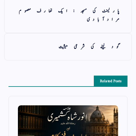
پارلیمنٹ کی مسجد : ایک تعارف معصوم
مرادآبادی
گود لینے کی شرعی حیثیت
Related Posts