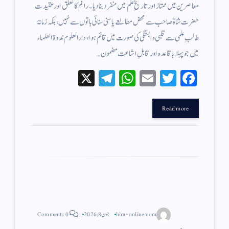
معاصرین میں ممتاز اور تاریخِ علم میں منفرد بنا دیا۔راقم کا تعلق اور عقیدت
حضرت شاہؒ صاحب سے محض مطالعے یا سنی سنائی باتوں سے نہیں، بلکہ زمانۂ
طالبِ علمی سے قلبی وابستگی کی صورت میں قائم ہوا، دارالعلوم ندوۃ العلماء
میں جو پہلا باقاعدہ اور قابلِ اشاعت مضمون…
X
Te
W
E
T
Fa
le
ha
m
wi
ce
gr
ts
ail
tte
bo
Read more
a
A
r
ok
m
pp
hira-online.com
جون 8, 2026
0 Comments