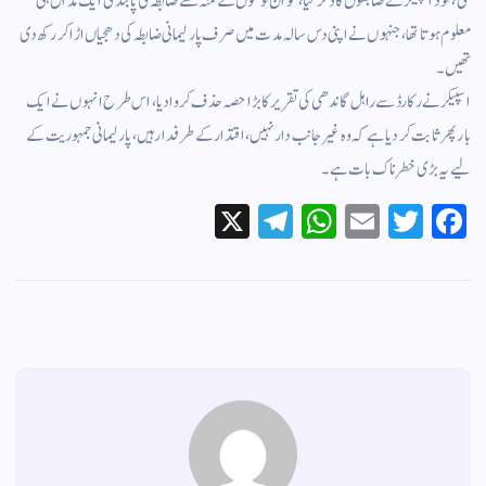
گئی، خود اسپیکر نے ضابطوں کا ذکر کیا، گو ان لوگوں کے منہ سے ضابطہ کی پابندی ایک مذاق ہی
معلوم ہوتا تھا، جنہوں نے اپنی دس سالہ مدت میں صرف پارلیمانی ضابطہ کی دھجیاں اڑا کر رکھ دی
تھیں۔
اسپیکر نے رکارڈ سے راہل گاندھی کی تقریر کا بڑا حصہ حذف کر وادیا، اس طرح انہوں نے ایک
بار پھر ثابت کر دیا ہے کہ وہ غیر جانب دار نہیں، اقتدار کے طرفدار ہیں، پارلیمانی جمہوریت کے
لیے یہ بڑی خطرناک بات ہے۔
X
Te
W
E
T
Fa
le
ha
m
wi
ce
gr
ts
ail
tte
bo
a
A
r
ok
m
pp