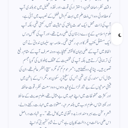
دقتِ نظر، احاطۂ فنون، استقراء کی قوت، اور نقد و تحلیل میں جو بلندی آپ
کو عطا ہوئی، وہ اس خطۂ علم میں بہت کم اہلِ فضل کے نصیب میں آئی ہے،
آپ کی ذات محض ایک محدث یا فقیہ کی حیثیت نہیں رکھتی تھی، بلکہ آپ
علومِ اسلامیہ کے پورے دبستان کی علمی روح تھے، اور آپ کی مجلسِ درس
ایک مستقل مکتبِ فکر کا درجہ رکھتی تھی۔ علامہ سید سلیمان ندویؒ نے جن
الفاظ میں آپ کے علمی جہان کا نقشہ کھینچا ہے، وہ نہ صرف آپ کے مقامِ رفیع
کی ترجمانی کرتے ہیں بلکہ آپ کی شخصیت کے مختلف پہلوؤں کی گویا مجسم
تصویر ہیں۔ چنانچہ وہ لکھتے ہیں:”مرحوم کم گو مگر وسیع النظر عالم تھے، ان کی
مثال اُس سمندر کی سی تھی جس کی سطح تو پرسکون ہو، مگر اس کے باطن میں
قیمتی موتیوں کے بے شمار خزانے پوشیدہ ہوں، وہ وسعتِ نظر، قوتِ حافظہ
اور کثرتِ محفوظات میں اپنے عہد میں بے مثال تھے، علومِ حدیث کے حافظ
اور نکتہ شناس، علومِ ادب میں بلند مرتبہ، معقولات میں مہارت رکھنے والے،
شعر و سخن سے بہرہ مند اور زہد و تقوى میں کامل تھے” ۔ یہ شہادت دراصل
اس علمی ساخت و پرداخت کا بیان ہے جس نے شاہِ کشمیریؒ کو اپنے