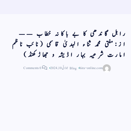
راہل گاندھی کا بے باکانہ خطاب ——
از:مفتی محمد ثناء الہدیٰ قاسمی (نائب ناظم
امارت شرعیہ بہار اڈیشہ و جھاڑکھنڈ)
hira-online.com
Blog
جولائی 10, 2024
0 Comments