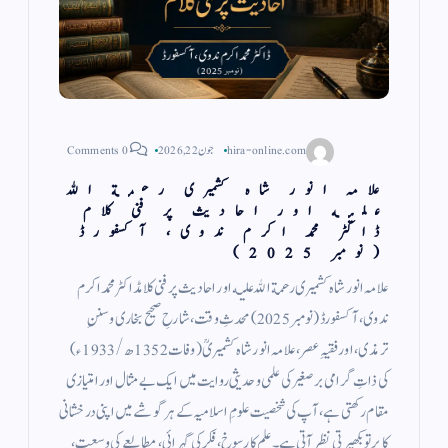
hira-online.com
جون 22, 2026
0 Comments
علامہ انور شاہ کشمیری رحمة الله
عليه اور احادیث پر فنی کلام
ڈاکٹر محمد اکرم ندوی، آكسفورڈ
(نومبر 2025)
علامہ انور شاہ کشمیری رحمة الله عليه اور احادیث پر فنی کلامڈاکٹر محمد اکرم
ندوی، آكسفورڈ (نومبر 2025) محدثِ وقت، شارحِ صحیح بخاری وسننِ
ترمذی، اور فقیہِ عصر، علامہ انور شاہ کشمیریؒ (وفات 1352ھ/1933ء)
کی ذاتِ گرامی برصغیر کی علمی و حدیثی روایت میں ایک بے مثال اور امتیازی
مقام رکھتی ہے، آپ کی شخصیت علومِ اسلامیہ کے ہر گوشے میں اپنی درخشانی
کا پرتو بکھیرتی نظر آتی ہے۔ علم کا رسوخ، فکر کی گہرائی، مطالعے کی وسعت،