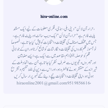
hira-online.com
،حراء آن لائن" دینی ، ملی ، سماجی ، فکری معلومات کے لیے ایک مستند
پلیٹ فارم ہے " حراء آن لائن " ایک ویب سائٹ اور پلیٹ فارم ہے ،
جس میں مختلف اصناف کی تخلیقات و انتخابات کو پیش کیا جاتا ہے ، خصوصاً
نوآموز قلم کاروں کی تخلیقات و نگارشات کو شائع کرنا اور ان کے جولانی
قلم کوحوصلہ بخشنا اہم مقاصد میں سے ایک ہے ، ایسے مضامین
اورتبصروں وتجزیوں سے صَرفِ نظر کیا جاتاہے جن سے اتحادِ ملت کے
شیرازہ کے منتشر ہونے کاخطرہ ہو ، اور اس سے دین کی غلط تفہیم وتشریح
ہوتی ہو، اپنی تخلیقات و انتخابات نیچے دیئے گئے نمبر پر ارسال کریں
، 9519856616 hiraonline2001@gmail.com