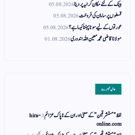
بینک کے لئے مکان کرایہ پر دینا
05.08.2026
قسطوں پر سامان کی فروخت
05.08.2026
عورتوں کے لیے سونا پہننا کیسا ہے؟
05.08.2026
مولانا قاضی محمد معین اللہ اندوری
01.08.2026
حالیہ تبصرے
لفظ ” مستشرقین ” کے معنی اور ان کے نا پاک عزائم
از
hira-
online.com