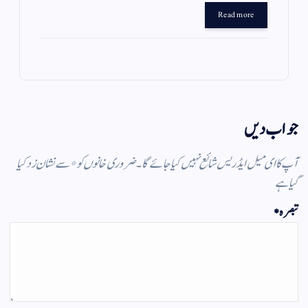
gr
ts
ail
tte
bo
Read more
a
A
r
ok
m
pp
جواب دیں
آپ کا ای میل ایڈریس شائع نہیں کیا جائے گا۔
ضروری خانوں کو
*
سے نشان زد کیا
گیا ہے
تبصرہ
*