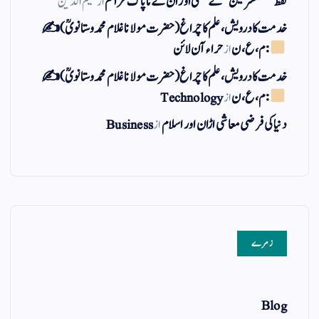
لفظ ” مستشرقین ” کے معنی اور ان کے نا پاک عزائم
از
کلیم الدین
خدمت کا درویش، علم کا چراغ(حضرت مولانا غلام محمد وستانویؒ)✍
: م ، ع ، ن
از
حراء آن لائن
خدمت کا درویش، علم کا چراغ(حضرت مولانا غلام محمد وستانویؒ)✍
: م ، ع ، ن
از
Technology
دنیا کی فرضی معاشی اڑان اور اسلام
از
Business
زمرے
Blog