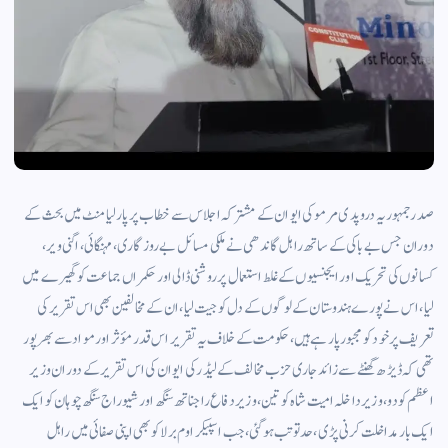
صدر جمہوریہ دروپدی مرمو کی ایوان کے مشترکہ اجلاس سے خطاب پر پارلیامنٹ میں بحث کے
دوران جس بے باکی کے ساتھ راہل گاندھی نے ملکی مسائل بے روزگاری، مہنگائی، اگنی ویر،
کسانوں کی تحریک اور ایجنسیوں کے غلط استعمال پر روشنی ڈالی اور حکمراں جماعت کو گھیرے میں
لیا، اس نے پورے ہندوستان کے لوگوں کے دل کو جیت لیا، ان کے مخالفین بھی اس تقریر کی
تعریف پر خود کو مجبور پارہے ہیں، حکومت کے خلاف یہ تقریر اس قدر مؤثر اور مواد سے بھر پور
تھی کہ ڈیڑھ گھنٹے سے زائد جاری حزب مخالف کے لیڈر کی ایوان کی اس تقریر کے دوران وزیر
اعظم کو دو، وزیر داخلہ امیت شاہ کو تین، وزیر دفاع راجناتھ سنگھ اور شیو راج سنگھ چوہان کو ایک
ایک بار مداخلت کرنی پڑی، حد تو تب ہو گئی، جب اسپیکر اوم برلا کو بھی اپنی صفائی میں راہل