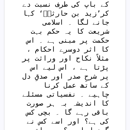
کے باپ کی طرف نسبت دے 
کر’زید بن حارثہؓ‘ کہا 
جانے لگا ۔ اسلامی 
شریعت کا یہ حکم بہت 
حکمت پر مبنی ہے ۔ اس 
کا اثر دوسرے احکام ، 
مثلاً نکاح اور وراثت پر 
پڑتا ہے ، اس لیے اس 
پر شرحِ صدر اور صدقِ دل 
کے ساتھ عمل کرنا 
چاہیے ۔ نفسیاتی مسئلے 
کا اندیشہ بہ ہر صورت 
باقی رہے گا ۔ بچی کس 
کی ہے؟ اور اسے کس نے 