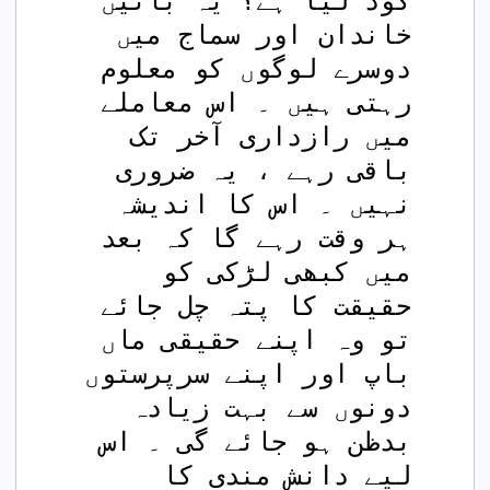
گود لیا ہے؟ یہ باتیں 
خاندان اور سماج میں 
دوسرے لوگوں کو معلوم 
رہتی ہیں ۔ اس معاملے 
میں رازداری آخر تک 
باقی رہے ، یہ ضروری 
نہیں ۔ اس کا اندیشہ 
ہر وقت رہے گا کہ بعد 
میں کبھی لڑکی کو 
حقیقت کا پتہ چل جائے 
تو وہ اپنے حقیقی ماں 
باپ اور اپنے سرپرستوں 
دونوں سے بہت زیادہ 
بدظن ہو جائے گی ۔ اس 
لیے دانش مندی کا 