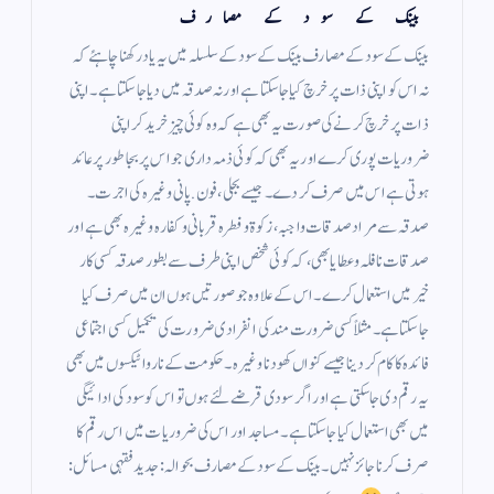
بینک کے سود کے مصارف
بینک کے سود کے مصارف بینک کے سود کے سلسلہ میں یہ یاد رکھنا چاہئے کہ
نہ اس کو اپنی ذات پر خرچ کیا جاسکتا ہے اور نہ صدقہ میں دیا جا سکتا ہے ۔ اپنی
ذات پر خرچ کرنے کی صورت یہ بھی ہے کہ وہ کوئی چیز خرید کر اپنی
ضروریات پوری کرے اور یہ بھی کہ کوئی ذمہ داری جو اس پر بجا طور پر عائد
ہوتی ہے اس میں صرف کر دے ۔ جیسے بجلی ، فون . پانی وغیرہ کی اجرت ۔
صدقہ سے مراد صدقات واجبہ ، زکوة و فطرہ قربانی و کفارہ وغیرہ بھی ہے اور
صدقات نافلہ و عطایا بھی ، کہ کوئی شخص اپنی طرف سے بطور صدقہ کسی کار
خیر میں استعمال کرے ۔ اس کے علاوہ جو صورتیں ہوں ان میں صرف کیا
جاسکتا ہے ۔ مثلاً کسی ضرورت مند کی انفرادی ضرورت کی تکمیل کسی اجتماعی
فائدہ کا کام کر دینا جیسے کنواں کھودنا وغیرہ ۔ حکومت کے ناروا ٹیکسوں میں بھی
یہ رقم دی جاسکتی ہے اور اگر سودی قرضے لئے ہوں تو اس کو سود کی ادائیگی
میں بھی استعمال کیا جاسکتا ہے ۔ مساجد اور اس کی ضروریات میں اس رقم کا
صرف کرنا جائز نہیں ۔ بینک کے سود کے مصارف بحوالہ: جدید فقہی مسائل :