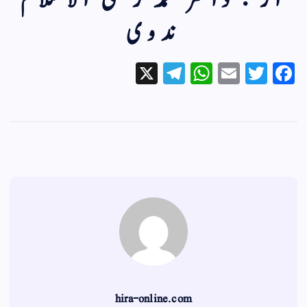
از : ڈاکٹر محمد رضی الاسلام
ندوی
X
Te
W
E
T
Fa
le
ha
m
wi
ce
gr
ts
ail
tte
bo
a
A
r
ok
m
pp
hira-online.com