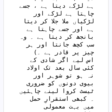
ہے لڑکے دیتا ہے ، جسے 
چاہتا ہے لڑکے اور 
لڑکیاں ملا جلا کر دیتا 
ہے اور جسے چاہتا ہے 
بانجھ کر دیتا ہے ۔ وہ 
سب کچھ جانتا اور ہر 
چیز پر قادر ہے ۔)
اس لیے اگر شادی کے 
کئی سال بعد تک اولاد 
نہ ہو تو شوہر اور 
بیوی دونوں کو ضروری 
ٹیسٹ کروا لینے چاہئیں 
۔ کبھی استقرارِ حمل 
میں بہت معمولی 