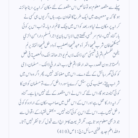
پہلے سے مقصد معلوم ہو تو خالص اس مقصد کے لئے مکان کرایہ پر دینا جائز نہ
ہو گا کہ یہ معصیت میں ایک طرح کا تعاون ہے ۔ ہاں اگر یوں ہی کسی نے
کرایہ پر مکان لے لیا اور بعد کو اس میں بینک قائم ار دیا ۔ تو اب اس پر کوئی
بار گناہ نہیں ، امام سرخسی، لکھتے ہیں : لاباس بان يواجر المسلم دارا من الزمي
ليسكنها فان شرب فيها الخمر أو عبد فيها الصليب أوادخل فيها الخنازير لم
يلحق للمسلم اثم فى شيئى من ذالك لانه لم يواجرها لذالك والمعصية فى فعل
المستاجر دون قصد رب الدار فلا اثم على رب الدار في ذالك – مسلمان ، ذمی
کو کوئی گھر رہائش کے لئے دے ۔ اس میں مضائقہ نہیں ۔ پھر اگر وہ اس میں
شراب پیتے ، صلیب کی پرستش کرے یا سور داخل کرے ، تو مسلمان کو ان کا
کوئی گناہ نہ ہوگا، اس لئے کہ اس نے اس مقصد کے لئے نہیں دیا ہے ۔ گناہ
کرایہ دار کا عمل ہے اور اس کے اس عمل میں صاحب مکان کے ارادہ کو کوئی
دخل نہیں ہے ۔ اس لئے اس پر کوئی گناہ نہیں ۔ " بعض فقہاء کے اقوال سے
جواز بھی معلوم ہوتا ہے ۔ مگر شریعت کا مزاج اسے قبول کرتا نظر نہیں آتا ۔
واللہ اعلم جدید فقہی مسائل : ج : 1 ص ( 410 )