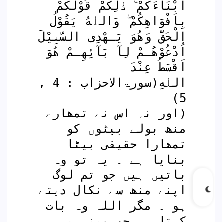
اَبْنَآءَكُمْ ۚ ذٰلِكُمْ قَوْلُكُمْ 
بِاَفْوَاهِكُمْ ۖ وَاللٰهُ يَقُوْلُ 
الْحَقَّ وَهُوَ يَـهْدِى السَّبِيْلَ 
اُدْعُوْهُـمْ لِآ بَآئِهِـمْ هُوَ 
اَقْسَطُ عِنْدَ 
اللٰهِ(سورۃالاحزاب : 4 , 
5)
(اور نہ اس نے تمھارے 
منھ بولے بیٹوں کو 
تمھارا حقیقی بیٹا 
بنایا ہے ۔ یہ تو وہ 
باتیں ہیں جو تم لوگ 
اپنے منھ سے نکال دیتے 
ہو ۔ مگر اللہ وہ بات 
کہتا ہے جو مبنی بر 