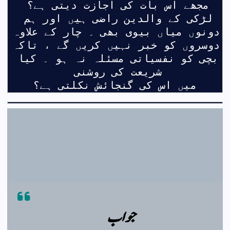
مجھے اس بات کی اجازت دیتی ہے؟ 
لڑکی کے والدین راضی ہیں اور ہم 
دونوں میاں بیوی بھی ۔ چار کے علاوہ 
دوسروں کو خبر نہیں کریں گے ، تاکہ 
بچی کو نفسیاتی مسئلہ نہ ہو ۔ کیا 
شریعت کی روشنی 
میں اس کی گنجائش نکلتی ہے؟
جواب