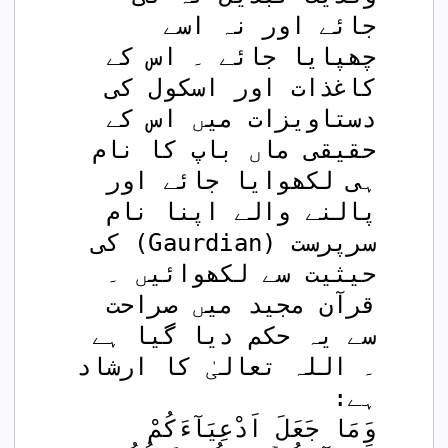
جائے اور نہ اسے 
چھپایا جائے ۔ اس کے 
کاغذات اور اسکول کی 
دستاویزات میں اس کے 
حقیقی ماں باپ کا نام 
ہی لکھوایا جائے اور 
پالنے والے اپنا نام 
سرپرست (Gaurdian) کی 
حیثیت سے لکھوائیں ۔ 
قرآن مجید میں صراحت 
سے یہ حکم دیا گیا ہے 
۔ اللہ تعالیٰ کا ارشاد 
ہے:
وَمَا جَعَلَ اَدْعِيَآءَكُمْ 