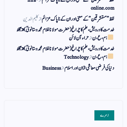
لفظ ” مستشرقین ” کے معنی اور ان کے نا پاک عزائم
از
hira-
online.com
لفظ ” مستشرقین ” کے معنی اور ان کے نا پاک عزائم
از
کلیم الدین
خدمت کا درویش، علم کا چراغ(حضرت مولانا غلام محمد وستانویؒ)✍
: م ، ع ، ن
از
حراء آن لائن
خدمت کا درویش، علم کا چراغ(حضرت مولانا غلام محمد وستانویؒ)✍
: م ، ع ، ن
از
Technology
دنیا کی فرضی معاشی اڑان اور اسلام
از
Business
زمرے