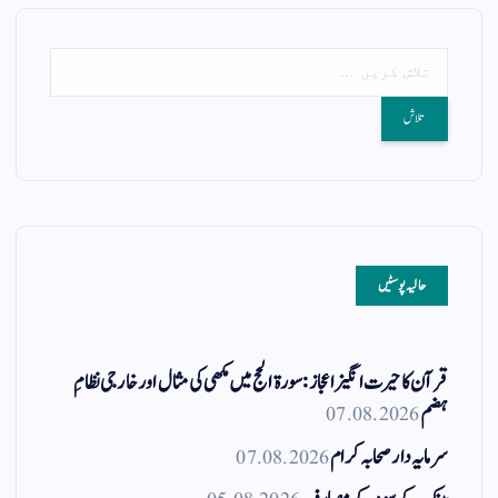
حالیہ پوسٹیں
قرآن کا حیرت انگیز اعجاز: سورۃ الحج میں مکھی کی مثال اور خارجی نظامِ
ہضم
07.08.2026
سرمایہ دار صحابہ کرام
07.08.2026