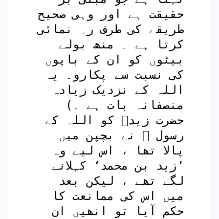
حقیقت ہے اور وہی صحیح 
طریقے کی طرف رہ نمائی 
کرتا ہے ۔ منھ بولے 
بیٹوں کو ان کے باپوں 
کی نسبت سے پکارو۔ یہ 
اللہ کے نزدیک زیادہ 
منصفانہ بات ہے ۔)
حضرت زیدؓ کو اللہ کے 
رسول ﷺ نے بچپن میں 
پالا تھا ، اس لیے وہ 
’زید بن محمد‘ کہلانے 
لگے تھے ، لیکن بعد 
میں اس کی ممانعت کا 
حکم آیا تو انھیں ان 