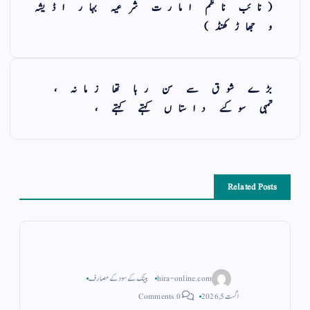
(نائب ناظم امارت شرعیہ بہار اڈیشہ
و جھاڑکھنڈ)
بڑے شوق سے سن رہا تھا زمانہ ،
تمہی سوگئے داستاں کہتے کہتے ،
Related Posts
hira-online.com
بینک کے سود کے مصارف
اگست 5, 2026
0 Comments