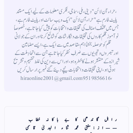
،حراء آن لائن" دینی ، ملی ، سماجی ، فکری معلومات کے لیے ایک مستند
پلیٹ فارم ہے " حراء آن لائن " ایک ویب سائٹ اور پلیٹ فارم ہے ،
جس میں مختلف اصناف کی تخلیقات و انتخابات کو پیش کیا جاتا ہے ، خصوصاً
نوآموز قلم کاروں کی تخلیقات و نگارشات کو شائع کرنا اور ان کے جولانی
قلم کوحوصلہ بخشنا اہم مقاصد میں سے ایک ہے ، ایسے مضامین
اورتبصروں وتجزیوں سے صَرفِ نظر کیا جاتاہے جن سے اتحادِ ملت کے
شیرازہ کے منتشر ہونے کاخطرہ ہو ، اور اس سے دین کی غلط تفہیم وتشریح
ہوتی ہو، اپنی تخلیقات و انتخابات نیچے دیئے گئے نمبر پر ارسال کریں
، 9519856616 hiraonline2001@gmail.com
راہل گاندھی کا بے باکانہ خطاب
——از:مفتی محمد ثناء الہدیٰ قاسمی