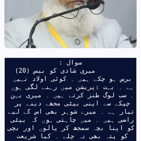
سوال :
         میری شادی کو بیس (20) 
برس ہو چکے ہیں ۔ کوئی اولاد نہیں 
ہے ۔ بہت ڈپریشن میں رہنے لگی ہوں 
۔ سب لوگ طنز کرتے ہیں ۔ میری بہن 
چپکے سے اپنی بیٹی مجھے دینے پر 
تیار ہے ۔ میرے شوہر بھی اس کے لیے 
راضی ہیں ۔ میں چاہتی ہوں کہ بیٹی 
کو اپنا بچہ سمجھ کر پالوں اور بچی 
کو پتہ بھی نہ چلے ۔ کیا شریعت 