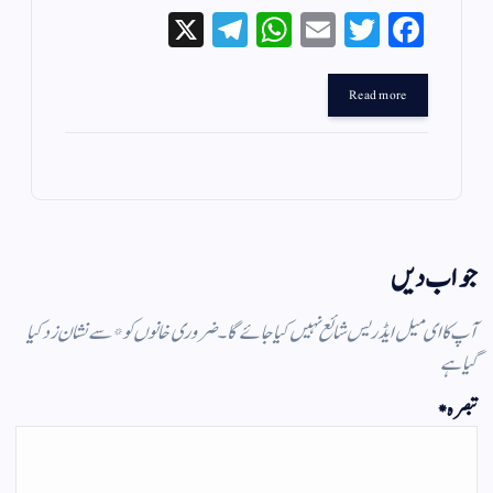
X
Te
W
E
T
Fa
le
ha
m
wi
ce
gr
ts
ail
tte
bo
Read more
a
A
r
ok
m
pp
جواب دیں
آپ کا ای میل ایڈریس شائع نہیں کیا جائے گا۔
ضروری خانوں کو
*
سے نشان زد کیا
گیا ہے
تبصرہ
*