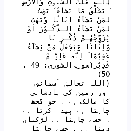
لِلّٰـهِ مُلْكُ السَّمٰوٰتِ وَالْاَرْضِ 
ۚ يَخْلُقُ مَا يَشَآءُ ۚ يَهَبُ 
لِمَنْ يَّشَآءُ اِنَاثًا وَّيَهَبُ 
لِمَنْ يَّشَآءُ الـذُّكُـوْرَ اَوْ 
يُزَوِّجُهُـمْ ذُكْـرَانًا 
وَّاِنَاثًا وَيَجْعَلُ مَنْ يَّشَآءُ 
عَقِيْمًا ۚ اِنَّه عَلِيْـمٌ 
قَدِيْر(سورۃالشوری: 49 , 
50)
(اللہ تعالیٰ آسمانوں 
اور زمین کی بادشاہی 
کا مالک ہے ۔ جو کچھ 
چاہتا ہے پیدا کرتا ہے 
۔ جسے چاہتا ہے لڑکیاں 
دیتا ہے ، جسے چاہتا 