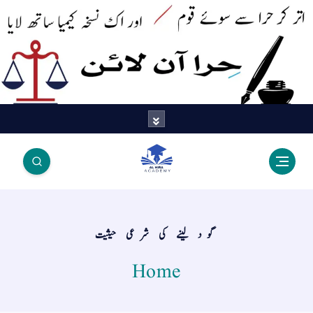
اتر کر حرا سے سوئے قوم آیا - اور
اک نسخہ کیمیا ساتھ لایا
گود لینے کی شرعی حیثیت
Home