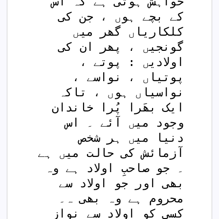
خواہش ہوتی ہے کہ اس 
کے بچے ہوں ، جن کی 
کلکاریاں گھر میں 
گونجیں ، پھر ان کی 
اولادیں : پوتے ، 
پوتیاں ، نواسے ، 
نواسیاں ہوں ، تاکہ 
ایک بھَرا پُرا خاندان 
وجود میں آئے ۔ اس 
دنیا میں ہر شخص 
آزمائش کی حالت میں ہے 
۔ جو صاحبِ اولاد ہے وہ 
بھی اور جو اولاد سے 
محروم ہے وہ بھی ہ۔ 
کسی کو اولاد سے نواز 