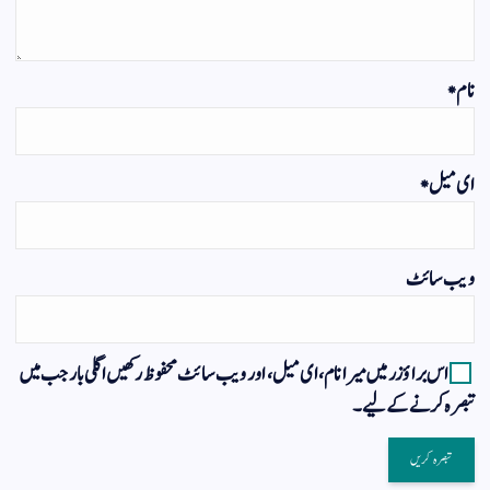
نام
*
ای میل
*
ویب‌ سائٹ
اس براؤزر میں میرا نام، ای میل، اور ویب سائٹ محفوظ رکھیں اگلی بار جب میں
تبصرہ کرنے کےلیے۔