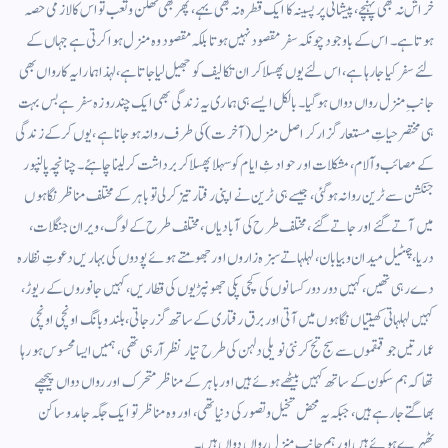
خراش نہ بھی پہنچے، پیشانی پر پسینہ کا ایک قطرہ نہ بھی بہے، پھر بھی تھکن وتعب تو اس کا لازمی حصہ
ہوتا ہے۔ اس کے باوجود چونکہ سفر مقصود نہیں ہوتا بلکہ مقصود وہ منزل ہوا کرتی ہے جہاں کے
لئے سفر کیا جارہا ہے، اس لئے یوں پھسلا کر ان تکالیف کو جھیل لیا جاتا ہے، لہذا ہمارا یہ کارواں بھی
جانبِ منزل رواں دواں ہوگیا۔ بالکل ایسے ہی ہماری یہ زندگی بھی ایک چند روزہ سفر ہے بس بہت
ہی مختصر حیاتِ مستعار گزار کر اصل منزل(آخرت) کی طرف روانہ ہوجانا ہے، یوں کرکے زندگی
کے مصائب وآلام،مشکلات اور حوادثِ ایام کو سہلا پھسلا کر برداشت کرلینا چاہئے۔ چنانچہ پالنپور
جنکشن سے ٹرین روانہ ہوگئی، جیسے ہی ٹرین نے اپنی رفتار تیز کرلی تو باہر کے مختلف مناظر نگاہوں
میں آتے گئے اور جاتے گئے، مختلف طرح کی آبادیاں، مختلف طرح کے لوگ، ویران جنگلات،
دریا، چٹیل میدان وبیابان، لہلہاتے سبزہ زاروں اور جھومتے ہوئے پودوں کی بہاریں دعوتِ نظارہ
دے رہی تھیں، کہیں دور دور کسانوں کی کچی پکی جھونپڑیوں کی قطاریں، کہیں جانوروں کے ریوڑ،
کہیں لہلہاتی کھیتیاں نگاہوں میں آتی اور برق رفتاری کے ساتھ گزر جاتی، بلند وبانگ اونچی اونچی
عمارتیں جو قمقموں سے سج تج کر نئی نویلی دلہن کی طرح تیار نظر آرہی تھی، ہمیں ایسا محسوس ہورہا
تھا کہ ہم سکون کے ساتھ کہیں بیٹھے ہوئے ہیں اور باہر کے مناظر متحرک اور رواں دواں پیچھے
بھاگتے جارہے ہیں، جبکہ یہ محض تخیل وتصور کی دنیا تھی، اور وہ مناظر تو ایک جگہ جامد وساکن
ٹھہرے ہوئے ہیں اور ہم جانبِ منزل رواں دواں ہیں۔