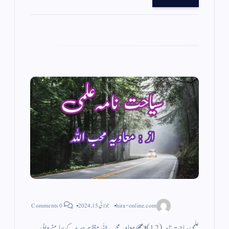
a
A
r
ok
m
pp
hira-online.com
جولائی 15, 2024
0 Comments
علمی سیاحت نامہ (12)✍️ معاویہ محب اللہ مظاہرِ جدید کے سامنے والی