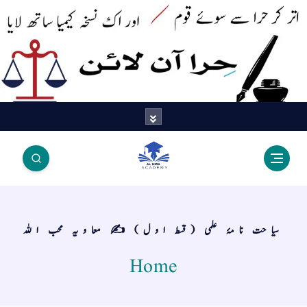
اتر کر حرا سے سوئے قوم آیا - اور
اک نسخہ کیمیا ساتھ لایا
سیاحت نامۂ علمی (قسط اول) ✍️ معاویہ محب اللہ
Home