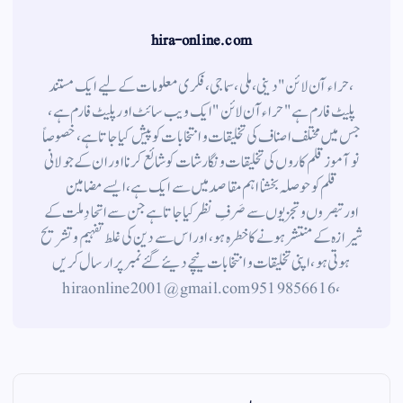
hira-online.com
،حراء آن لائن" دینی ، ملی ، سماجی ، فکری معلومات کے لیے ایک مستند
پلیٹ فارم ہے " حراء آن لائن " ایک ویب سائٹ اور پلیٹ فارم ہے ،
جس میں مختلف اصناف کی تخلیقات و انتخابات کو پیش کیا جاتا ہے ، خصوصاً
نوآموز قلم کاروں کی تخلیقات و نگارشات کو شائع کرنا اور ان کے جولانی
قلم کوحوصلہ بخشنا اہم مقاصد میں سے ایک ہے ، ایسے مضامین
اورتبصروں وتجزیوں سے صَرفِ نظر کیا جاتاہے جن سے اتحادِ ملت کے
شیرازہ کے منتشر ہونے کاخطرہ ہو ، اور اس سے دین کی غلط تفہیم وتشریح
ہوتی ہو، اپنی تخلیقات و انتخابات نیچے دیئے گئے نمبر پر ارسال کریں
، 9519856616 hiraonline2001@gmail.com