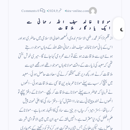
hira-online.com
ستمبر 9, 2024
0 Comments
مولانا خالد سیف اللہ رحمانی سے
ایک یادگار ملاقات
از قلم: ڈاکٹر محمد رضی الاسلام ندوی المعھد العالی الاسلامی میں حاضری ہو اور
اس کے بانی مولانا خالد سیف اللہ رحمانی حفظہ اللہ کے وہاں موجود رہتے
ہوئے ان سے ملاقات نہ ہوسکے تو اسے محرومی کہا جائے گا – میری خوش بختی
تھی کہ معہد کی زیارت کے وقت مولانا وہاں موجود تھے اور مجھے ان سے
ملاقات کرنے اور کچھ دیر تک گفتگو کرنے کی سعادت حاصل ہوئی – معہد
میں پہنچ کر سب سے پہلے مولانا عمر عابدین قاسمی سے ملاقات ہوئی – انھوں
نے فرمایا کہ محاضرہ سے پہلے مولانا سے ملاقات کرلیجیے – مولانا کے دفتر پہنچے تو
انھوں نے خندہ پیشانی سے ہمارا استقبال کیا – دفتر سادگی کا اعلیٰ نمونہ پیش
کررہا تھا – بستر ، میز ، کرسیاں ، ہر چیز سے سادگی کا اظہار ہورہا ہے – مولانا کے
علم و فضل کی دنیا معترف ہے ، انہیں فقہ کے میدان میں بین الاقوامی شہرت
حاصل ہے ، لیکن علماء کی جس شان و شوکت اور کرّوفرّ کو دیکھنے کے ہم عادی