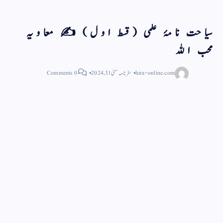
سیاحت نامۂ علمی (قسط اول) ✍️ معاویہ
محب اللہ
hira-online.com
سفر نامہ
مئی 31, 2024
0 Comments