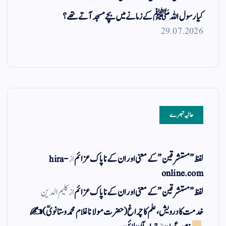
کیا رسول اللہ ﷺ کے زمانے میں بچے مسجد آتے تھے؟
29.07.2026
حالیہ تبصرے
لفظ ” مستشرقین ” کے معنی اور ان کے نا پاک عزائم
از
hira-
online.com
لفظ ” مستشرقین ” کے معنی اور ان کے نا پاک عزائم
از
کلیم الدین
خدمت کا درویش، علم کا چراغ(حضرت مولانا غلام محمد وستانویؒ)✍