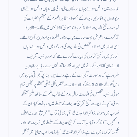
عمارت میں داخل ہوئے جہاں درسگاہیں بنی ہوئی ہیں، وہاں داخل ہوتے ہی
دیواروں پر اکابرینِ دیوبند کے خطوط، مظاہر العلوم کے مہتمم حضرات کی
فہرست، شیخ الحدیث مولانا زکریا کاندھلوی ؒ کا خط جس میں ہنگامۂ مظاہر کا
تذکرہ ہے، الغرض بہت سارے نایاب ونادر خطوط دیواروں پر آویزا تھے۔
اسی احاطہ میں موجود تخصص فی الحدیث کی درسگاہ میں داخل ہوئے، وہاں
الماری میں رکھی کتابوں کی زیارت کر رہے تھے کہ صدرِ شعبہ تشریف
لائے، ان کا نام یاد کرنے میں میرا حافظہ ساتھ نہیں دے رہا ہے، البتہ یہ
ضرور ہے کہ وہ سورت ،گجرات کے رہنے والے ہیں، چنانچہ گجراتی زبان میں
رس گھولنے والا انداز سننے کو ملا، مولانا سے مختصر،ہلکی پھلکی گفتگو پر مجلس تمام
ہوئی۔ شعبہ تخصص فی الحدیث سالِ دوم کے طالب علم کے ساتھ علمی گفتگو
ہوئی، ہم نے ان سے منہجِ تخریجِ حدیث کے سلسلے میں دریافت کیا، ان کے
نصاب میں موجود ڈاکٹر ابواللیث خیرآبادی کی کتاب ’’تخریج الحدیث نشأته
ومنھجیته‘‘ کا تذکرہ آیا، یہ کتاب تخریجِ حدیث کے سلسلے میں نہایت عمدہ اور
نفیس کتابوں میں سے ہے، ڈاکٹر ابوللیث خیرآبادی صاحب ملیشیا انٹرنیشنل