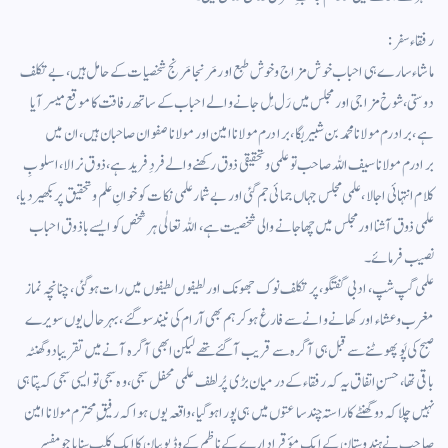
رفقاء سفر :
ماشاء سارے ہی احباب خوش مزاج وخوش طبع اور مَرنجا مَرنج شخصیات کے حامل ہیں، بے تکلف
دوستی، شوخ مزاجی اور مجلس میں رَل مِل جانے والے احباب کے ساتھ رفاقت کا موقع میسر آیا
ہے، برادرم مولانا محمد بن شبیر بگا، برادرم مولانا امین اور مولانا صفوان صاحبان ہیں، ان میں
برادرم مولانا سیف اللہ صاحب تو علمی وتحقیقی ذوق رکھنے والے فردِ فرید ہے، ذوق نرالا، اسلوبِ
کلام انتہائی اجالا، علمی مجلس جہاں جمائی جم گئی اور بے شمار علمی نکات کو خوانِ علم وتحقیق پر بکھیر دیا،
علمی ذوق آشنا اور مجلس میں چھاجانے والی شخصیت ہے، اللہ تعالٰی ہر شخص کو ایسے باذوق احباب
نصیب فرمائے۔
علمی گپ شپ، ادبی گفتگو، پر تکلف نوک جھونک اور لطیفوں لطیفوں میں رات ہوگئی، چنانچہ نماز
مغرب وعشاء اور کھانے وانے سے فارغ ہوکر ہم بھی آرام کی نیند سوگئے، بہر حال یوں سویرے
صبح کی پَو پھوٹنے سے قبل ہی آگرہ سے قریب آگئے تھے لیکن ابھی آگرہ آنے میں تقریبا دو گھنٹہ
باقی تھا، حسنِ اتفاق یہ کہ رفقاء کے درمیان بڑی پُر لطف علمی محفل سجی، وہ سجی تو ایسی سجی کہ پتا ہی
نہیں چلا کہ دو گھنٹے کا راستہ چند ساعتوں میں ہی پورا ہوگیا، واقعہ یوں ہوا کہ رفیقِ محترم مولانا امین
صاحب نے ہندوستان کے ایک مؤقر ادارے کے ناظم کے وڈیو بیان کا ایک کلپ سنایا جو مفسرِ