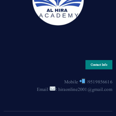
Contact Info
Mobile
:9519856616
Email
: hiraonline2001@gmail.com