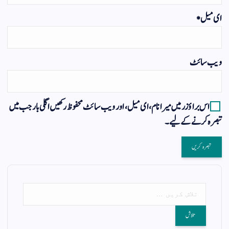
ای میل
*
ویب‌ سائٹ
اس براؤزر میں میرا نام، ای میل، اور ویب سائٹ محفوظ رکھیں اگلی بار جب میں
تبصرہ کرنے کےلیے۔