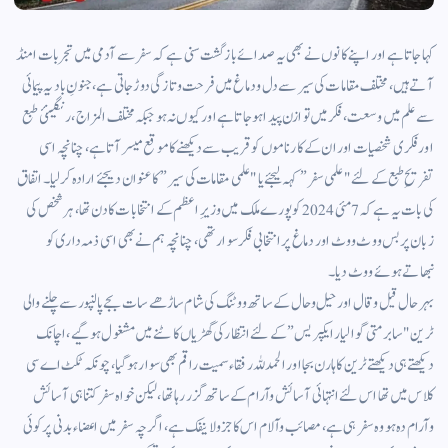
کہا جاتا ہے اور اپنے کانوں نے بھی یہ صدائے بازگشت سنی ہے کہ سفر سے آدمی میں تجربات امنڈ
آتے ہیں، مختلف مقامات کی سیر سے دل ودماغ میں فرحت وتازگی دوڑ جاتی ہے، جنونِ بادیہ پیمائی
سے علم میں وسعت، فکر میں توازن پیدا ہوجاتا ہے اور کیوں نہ ہو جبکہ مختلف المزاج، رنگینئ طبع
اور فکری شخصیات اور ان کے کارناموں کو قریب سے دیکھنے کا موقع میسر آتا ہے، چنانچہ اسی
تفریحِ طبع کے لئے "علمی سفر” کہہ لیجئے یا "علمی مقامات کی سیر” کا عنوان دیجئے ارادہ کرلیا۔ اتفاق
کی بات یہ ہے کہ 7 مئی 2024 کو پورے ملک میں وزیرِ اعظم کے انتخابات کا دن تھا، ہر شخص کی
زبان پر بس ووٹ ووٹ اور دماغ پر انتخابی فکر سوار تھی، چنانچہ ہم نے بھی اسی ذمہ داری کو
نبھاتے ہوئے ووٹ دیا۔
بہر حال قیل وقال اور حیل وحال کے ساتھ ووٹنگ کی شام ساڑھے سات بجے پالنپور سے چلنے والی
ٹرین "سابرمتی گوالیار ایکپریس” کے لئے انتظار کی گھڑیاں کاٹنے میں مشغول ہوگیے،اچانک
دیکھتے ہی دیکھتے ٹرین کا ہارن بجا اور الحمد للہ رفقاء سمیت راقم بھی سوار ہوگیا، چونکہ ٹکٹ اے سی
کلاس میں تھا اس لئے انتہائی آسائش وآرام کے ساتھ گزر رہا تھا، لیکن خواہ سفر کتنا ہی آسائش
وآرام دہ ہو وہ سفر ہی ہے، مصائب وآلام اس کا جزو لاینفک ہے، اگرچہ سفر میں اعضاء بدنی پر کوئی