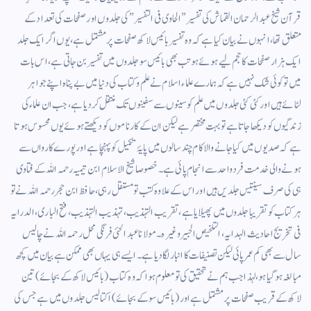
قرآن شیخ عبد الرحمان القماش کی تفسیر ” الحاوی فی التفسیر” کی جلدوں اور صفحات کی تعداد کے
متعلق تھا، انہوں نے بیان کیا ہے کہ وہ تفسیر بائیس لاکھ صفحات پر مشتمل ہے، یوں اگر ایک جلد
ایک ہزار صفحات کا حجم لیے ہوئے ہو تب بھی بائیس سو جلدوں میں تفسیر بن جاتی ہے، اس بات
میں تو کوئی شک نہیں ہے کہ ہمارے علماء اسلام نے علم وکتاب کی دنیا میں بے پناہ اپنے جواہر
لٹائے ہیں اور کئی کئی جلدوں میں علم کو سینوں سے سفینوں تک منتقل کردیا ہے، جب ان علماء کی
زندگیوں کو دیکھا جاتا ہے تو بہت مختصر ہے لیکن ان کے کارناموں کو دیکھتے ہوئے یوں محسوس ہوتا
ہے کہ صدیوں میں کیا جانے والا کام چند سالوں میں پایۂ تکمیل کو پہنچا ہے اور پورے کارواں سے
ہونے والی خدمت فرد واحد سے انجام پائی ہے۔ خصوصا شیخ الاسلام ابن تیمیہ رحمہ اللہ کے فتاوی
ہی کی صرف سینتیس جلدیں ہیں اور اس کے علاوہ کتب تو مستقل رہی، حافظ ابن حجر رحمہ اللہ نے تو
ہر کتاب کو تقریبا جلدوں میں پھیلایا ہے، تقریب التہذیب، تہذیب التہذیب، فتح الباری، الدرایہ
فی تخریج احادیث الہدایہ، التلخیص الحبیر وغیرہ۔ مولانا عبد الحئی فرنگی محل رحمہ اللہ نے چالیس
سال سے بھی کم عمر پائی لیکن تصنیفات کا انبار لگا دیا ہے۔ ایسے ہی یہاں بھی ممکن ہے بیان میں کچھ
مبالغہ ہوگیا ہو، لہذا جب ہم نے تحقیق کی تو معلوم ہوا کہ وہ کتاب (بائیس لاکھ کے بجائے) تین
لاکھ کے قریب صفحات پر مشتمل ہے اور (بائیس سو کے بجائے) اکتالیس جلدوں میں ہے جس کی