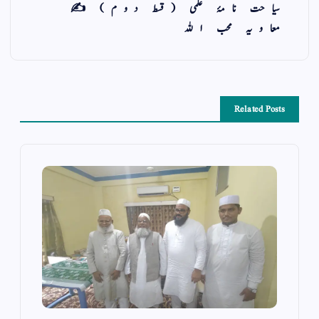
سیاحت نامۂ علمی (قسط دوم) ✍️
معاویہ محب اللہ
Related Posts