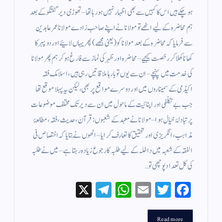
ہوچکے ہیں اس کا کہیں سے بھی اظہار نہیں ہورہا تھا – تھوڑی دیر گفتگو کے بعد
ہم محاضرہ کے لیے اٹھے تو مولانا نے اپنے صاحب زادے مولانا عمر عابدین
سے فرمایا کہ محاضرہ کے بعد مولانا کو (یعنی مجھے) پھر یہاں لائیے اور دوپہر کا
کھانا کھلا کر رخصت کیجیے – محاضرہ اور ظہر کی نماز سے فارغ ہوکر ہم پھر مولانا
کی خدمت میں پہنچے – ان سے یوں تو بارہا ملاقاتیں رہی ہیں ، اسلامک فقہ
اکیڈمی کے سمیناروں میں اور دوسرے مواقع پر بھی ، لیکن یہ پہلا موقع تھا
جب بے تکلّفی اور اپنائیت کے ماحول میں ان سے دیر تک مختلف موضوعات
پر تبادلۂ خیال ہوا – مولانا نے معہد کے شعبوں : قرآن ، حدیث ، فقہ ، مطالعۂ
مذاہب ، انگریزی اور تحقیق کا تعارف کرایا – انھوں نے بتایا کہ اختصاص فی
الفقہ کے شعبہ میں داخلہ کے لیے طلبہ کا رجوع زیادہ رہتا ہے – میں نے طلبہ
کی کل تعداد پوچھی تو…
X
Te
W
E
T
Fa
le
ha
m
wi
ce
gr
ts
ail
tte
bo
Read more