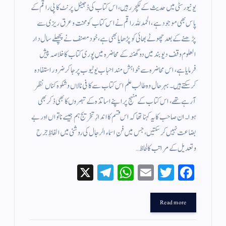
یونیورسٹی میں حدیث کے لکچرر ہیں، اس کتاب کی ڈجیٹل پرنٹ کاپی راقم کے
پاس بھی موجود ہے، الحمد للہ راقم نے اس کتاب کو محنت وعرق ریزی سے
پڑھنے کے بعد چھوٹے بھائی کو پڑھایا بھی ہے، خود مصنف نے پچھلے سال دار
العلوم وقف دیوبند میں دو گھنٹہ کے محاضرہ میں پوری کتاب کا خلاصہ پیش
فرمایا ہے، اس محاضرہ سے خواہش مند احباب یوٹیوب پر جاکر ضرور استفادہ
کرسکتے ہیں۔ بہر حال وہ طالب علم اس کتاب سے کافی نالاں و شکوہ کناں نظر
آرہےتھے، اس کتاب کے منہج پر اپنے اساتذہ کے تبصروں کا بھی ذکر بھی
ہوا۔ ان صاحب کا یہ کہنا تھا کہ اس قسم کا اندازِ تخریج ہم جیسے ناتواں اور بے
بضاعت نہیں کرسکتیں، جس میں فنِ اسماء الرجال کی روشنی میں الفاظِ جرح
وتعدیل کے مراتب کا لحاظ…
X
Te
W
E
T
Fa
le
ha
m
wi
ce
gr
ts
ail
tte
bo
Read more
a
A
r
ok