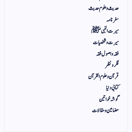
حدیث و علوم حدیث
سفر نامہ
سیرت النبی ﷺ
سیرت و شخصیات
فقہ و اصول فقہ
فکر و نظر
قرآن و علوم القرآن
کتابی دنیا
گوشہ خواتین
مضامین و مقالات