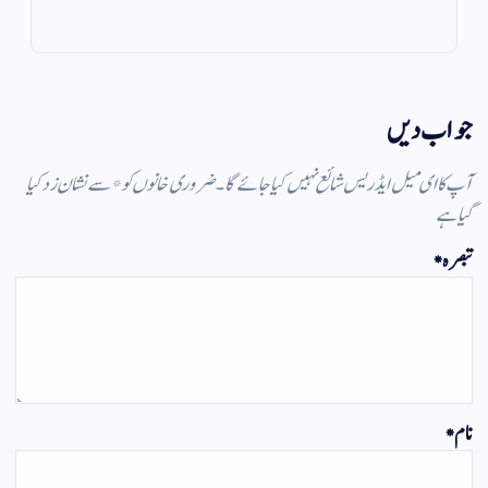
m
pp
جواب دیں
آپ کا ای میل ایڈریس شائع نہیں کیا جائے گا۔
ضروری خانوں کو
*
سے نشان زد کیا
گیا ہے
تبصرہ
*
نام
*