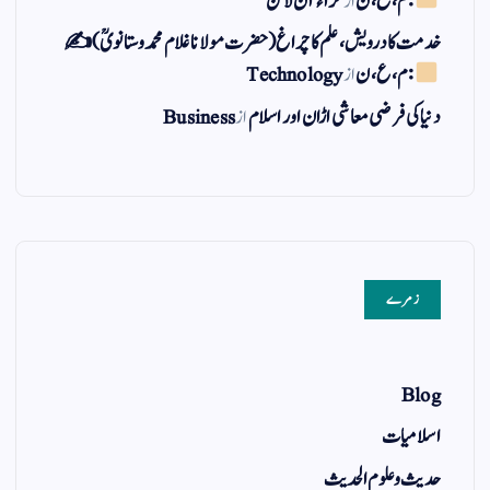
: م ، ع ، ن
از
حراء آن لائن
خدمت کا درویش، علم کا چراغ(حضرت مولانا غلام محمد وستانویؒ)✍
: م ، ع ، ن
از
Technology
دنیا کی فرضی معاشی اڑان اور اسلام
از
Business
زمرے
Blog
اسلامیات
حدیث و علوم الحدیث