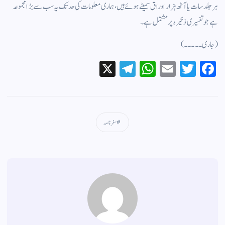
ہر جلد سات یا آٹھ ہزار اوراق سمیٹے ہوئے ہیں، ہماری معلومات کی حد تک یہ سب سے بڑا مجموعہ
ہے جو تفسیری ذخیرہ پر مشتمل ہے۔
(جاری۔۔۔۔۔)
X
Te
W
E
T
Fa
le
ha
m
wi
ce
gr
ts
ail
tte
bo
a
A
r
ok
سفر نامہ
m
pp