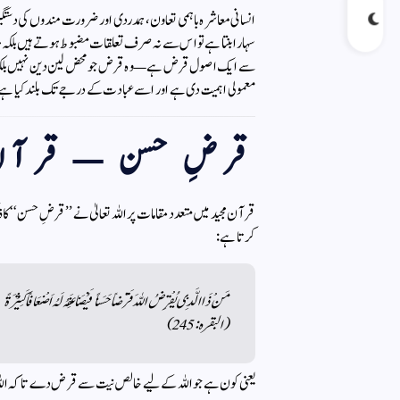
انسانی معاشرہ باہمی تعاون، ہمدردی اور ضرورت مندوں کی دس
سہارا بنتا ہے تو اس سے نہ صرف تعلقات مضبوط ہوتے ہیں بلکہ مع
سے ایک اصول قرض ہے—وہ قرض جو محض لین دین نہیں بلکہ خیر 
معمولی اہمیت دی ہے اور اسے عبادت کے درجے تک بلند کیا ہ
قرضِ حسن — قرآن ک
قرآن مجید میں متعدد مقامات پر اللہ تعالیٰ نے ’’قرضِ حسن‘‘ کا
کرتا ہے:
مَنْ ذَا الَّذِی یُقْرِضُ اللہَ قَرْضاً حَسَناً فَیُضَاعِفَہُ لَہُ اَضْعَافاً کَثِیْرَةً
(البقرہ: 245)
یعنی کون ہے جو اللہ کے لیے خالص نیت سے قرض دے تاکہ اللہ تع