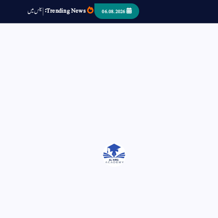
Trending News:
ٹ
م
س
د
ک
06.08.2026
اتر کر حرا سے سوئے قوم آیا - او