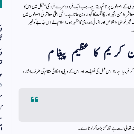
تگیری کے اصولوں پر قائم رہتا ہے۔ جب ایک فرد دوسرے فرد کی مشکل میں اس کا
اشرہ امن، خیر اور یگانگت کا گہوارہ بن جاتا ہے۔ انہی اعلیٰ معاشرتی اصولوں میں
خواہی، اخلاص اور انسانی ہمدردی کا مظہر ہو۔ اسلام نے اس جذبے کو غیر
بی
ے۔
ٹی
ریم کا عظیم پیغام
بی
قس
 ذکر فرمایا ہے، جو اس عمل کی فضیلت اور اس کے دینی و اخلاقی مقام کی طرف اشارہ
عو
6
مو
کی
ت
الیٰ اسے بے شمار گنا بڑھا کر لوٹا دے۔
اگ