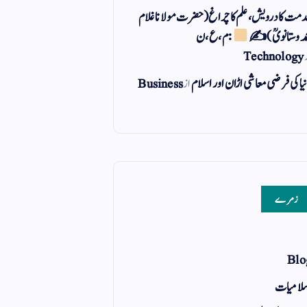
مت کا درویش، علم کا چراغ(حضرت مولانا غلام
مد وستانویؒ)✍
: م ، ع ، ن
Technology
یا کی فرضی معاشی اڑان اور اسلام
از
Business
زمرے
Blo
لامیات