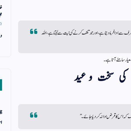
خد
مح
از
ف سے ادا فرما دیتا ہے، اور جو تلف کرنے کی نیت سے لیتا ہے، اللہ
دن
عیار سامنے آتا ہے۔
g
ہ اس کا قرض ادا نہ کر دیا جائے۔”
اس