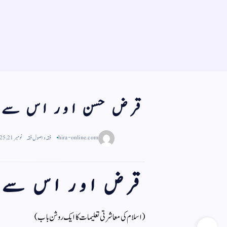
قرض حسن اور اس سے مت
hira-online.com
فقہ و اصول فقہ
نومبر 21, 2025
قرض اور اس سے مت
(اسلام کی معاشرتی تعلیمات کا ایک روشن باب)