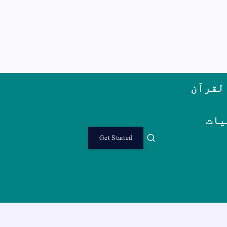
لقرآن
یات
Get Started