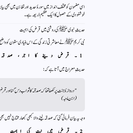
اسی مضمون کو مختلف انداز میں سورۂ حدید اور تغابن میں بھی بیا
خوشنودی کے حصول کا ایک عظیم ذریعہ ہے۔
حدیثِ نبوی ﷺ کی روشنی میں قرض کی اہمیت
نبی کریم ﷺ نے معاشرتی زندگی کے اس بنیادی ستون کو واضح اند
1۔ قرض دینے کا اجر، صدقہ سے زیادہ
حدیثِ معراج میں آتا ہے کہ:
"دروازۂ جنت پر لکھا تھا کہ صدقہ کا ثواب دس گنا اور قر
(ابن ماجہ)
وجہ یہ بیان فرمائی گئی کہ صدقہ لینے والا کبھی کبھار محتاج نہی
2۔ قرض میں نیت کی اہمیت