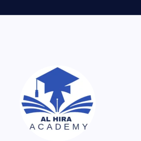
ر اک نسخہ کیمیا ساتھ لایا