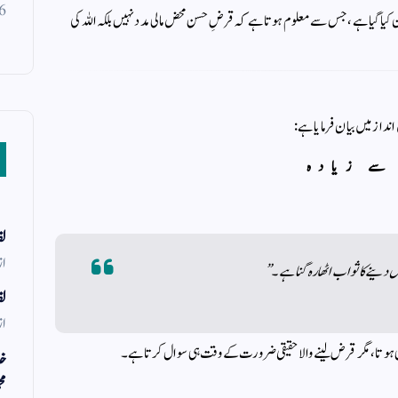
6
ن کیا گیا ہے، جس سے معلوم ہوتا ہے کہ قرضِ حسن محض مالی مدد نہیں بلکہ اللہ کی
از میں بیان فرمایا ہے:
لف
از
ض دینے کا ثواب اٹھارہ گنا ہے۔”
لف
از
ں بھی ہوتا، مگر قرض لینے والا حقیقی ضرورت کے وقت ہی سوال کرتا ہے۔
خد
مح