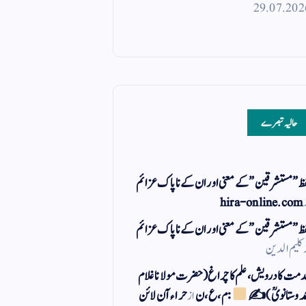
29.07.202
حالیہ تبصرے
ظ ” مستشرقین ” کے معنی اور ان کے نا پاک عزائم
hira-online.com
ظ ” مستشرقین ” کے معنی اور ان کے نا پاک عزائم
کلیم الدین
مت کا درویش، علم کا چراغ(حضرت مولانا غلام
مد وستانویؒ)✍
: م ، ع ، ن
از
حراء آن لائن