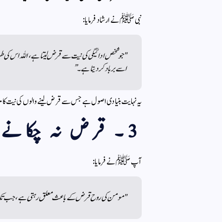
نبی ﷺ نے ارشاد فرمایا:
"جو شخص ادائیگی کی نیت سے قرض لیتا ہے، اللہ اس کی طر
اسے برباد کر دیتا ہے۔”
یہ نہایت بنیادی اصول ہے جس سے قرض لینے والوں کی نیت کا م
3۔ قرض نہ چکانے کی سخت وعید
آپ ﷺ نے فرمایا:
"مومن کی روح قرض کے باعث معلق رہتی ہے، جب تک ک