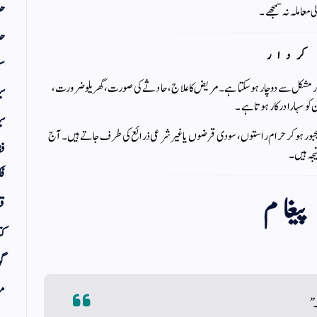
حد
معاملہ نہ سمجھے۔
حد
کردار
سف
ی اور مشکل سے دوچار ہو سکتا ہے۔ مریض کا علاج، حادثے کی صورت، گھریلو ضرورت،
س
کو سہارا درکار ہوتا ہے۔
سی
د مجبور ہو کر حرام راستوں، سودی قرضوں یا غیر شرعی ذرائع کی طرف جاتے ہیں۔ آج
فق
یجہ ہیں۔
فک
پیغام
قر
کت
گو
مض
۔”