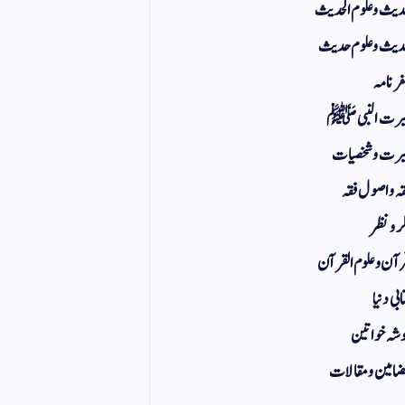
یث و علوم الحدیث
یث و علوم حدیث
ر نامہ
یرت النبی ﷺ
رت و شخصیات
ہ و اصول فقہ
ر و نظر
آن و علوم القرآن
ابی دنیا
شہ خواتین
امین و مقالات