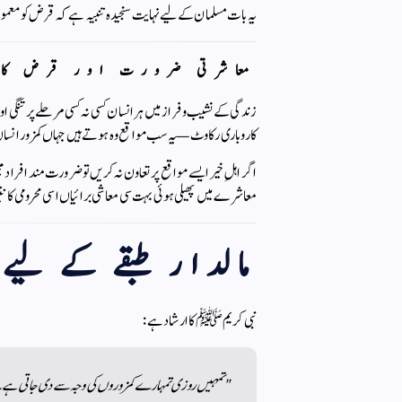
یہ بات مسلمان کے لیے نہایت سنجیدہ تنبیہ ہے کہ قرض کو معمولی 
معاشرتی ضرورت اور قرض کا 
زندگی کے نشیب و فراز میں ہر انسان کسی نہ کسی مرحلے پر تنگ
کاروباری رکاوٹ — یہ سب مواقع وہ ہوتے ہیں جہاں کمزور انسان 
اگر اہلِ خیر ایسے مواقع پر تعاون نہ کریں تو ضرورت مند افرا
معاشرے میں پھیلی ہوئی بہت سی معاشی برائیاں اسی محرومی کا نت
مالدار طبقے کے لیے 
نبی کریم ﷺ کا ارشاد ہے:
"تمہیں روزی تمہارے کمزوروں کی وجہ سے دی جاتی ہے