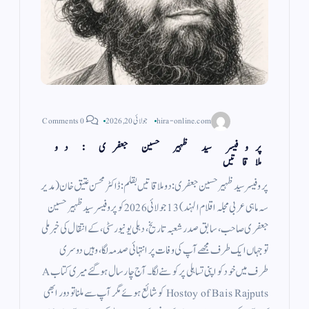
hira-online.com
جولائی 20, 2026
0 Comments
پروفیسر سید ظہیر حسین جعفری : دو
ملاقاتیں
پروفیسر سید ظہیر حسین جعفری: دو ملاقاتیں بقلم: ڈاکٹر محسن عتیق خان (مدیر
سہ ماہی عربی مجلہ اقلام الہند) 13 جولائی 2026 کو پروفیسر سید ظہیر حسین
جعفری صاحب، سابق صدر شعبہ تاریخ، دہلی یونیورسٹی، کے انتقال کی خبر ملی
تو جہاں ایک طرف مجھے آپ کی وفات پر انتہائی صدمہ لگا، وہیں دوسری
طرف میں خود کو اپنی تساہلی پر کوسنے لگا۔ آج چار سال ہو گئے میری کتاب A
Hostoy of Bais Rajputs کو شائع ہوئے مگر آپ سے ملنا تو دور ابھی