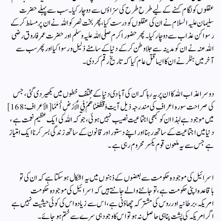
عقلوں کو لگام کسنے کے لیے طرح طرح کی سزاؤں سے دوچار کیا ۔سب سے پہلےحضرت
سلیمان علیہ السلام نے ان کی عقلوں کو درست کیا،پھر بخت نصر کو اللہ نے ان پر مسلط کرکے
رسوا کن عذاب سے دوچار کیا ۔پھر حضور اکرم صلی اللہ علیہ وسلم اور حضرت عمر فاروق رضی
اللہ عنہ نے ان کو مدینہ سے جلا وطن کرکے دنیا کے سامنے ذلیل و رسوا کیا اور پھر سب سے
آخر میں ہٹلر نے ان کا ایسا قتل عام کیا کہ تاریخ رقم کردی ۔
دوسرا عذاب اللہ کا ان پر یہ رہا کہ ان کی آبادی دنیا کے مختلف خطوں میں بکھیر دی گئی، جس
کی صراحت سورہ اعراف کی مندرجہ ذیل آیت وَقَطَّعْنَاهُمْ فِي الْأَرْضِ أُمَمًا [ الأعراف: 168]
میں موجود ہے لہذا ان کو کبھی اجتماعیت نصیب نہیں ہوئی، جو کہ اللہ کی ایک عظیم نعمت ہے،
دنیا میں اجتماعیت کے ساتھ رہنا اور اپنے دستور اور قانون کے ساتھ زندگی بسر کرنا ایک امتیاز
ہے جس سے یہ ملعون قوم یکسر محروم رہی ہے ۔
اسرائیل کی موجودہ حکومت سے بعضوں کے ذہنوں میں یہ اشکال ہو سکتا ہے کہ ان کی تو
باقاعدہ اپنی حکومت ہے، تو جاننے والے جانتے ہیں کہ اسرائیل کی موجودہ حکومت
امریکہ،برطانیہ اور روس کی مشترکہ چھاؤنی ہے، اس سے زیادہ اس کی کوئی حیثیت نہیں ہے
اگر امریکہ کی پشت پناہی حاصل نہ ہو تو اس کا وجود ہی سرے سے ختم ہو جائے ۔