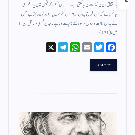
بالاتفاق ان کی کفالت کی جا سکتی ہے ۔ دوسری قسم کے ٹیکس میں یہ رقم دی
جاسکتی ہے کہ اس طرح یہ مال حرام اس حکومت یا ادارہ کو پہونچتا ہے جس
نے یہ مال امانت داروں کو سود کے نام سے دیا ہے ۔ جدید فقہی مسائل : ج : 1
ص: (421 )
X
Te
W
E
T
Fa
le
ha
m
wi
ce
gr
ts
ail
tte
bo
Read more
a
A
r
ok
m
pp