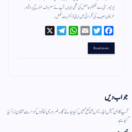
یونیورسٹی سے تعلیم حاصل کی تھی جہاں آپ نے معروف مؤرخ پروفیسر
عرفان حبیب کی نگرانی میں اپنی ڈاکٹریٹ مکمل…
X
Te
W
E
T
Fa
le
ha
m
wi
ce
gr
ts
ail
tte
bo
Read more
a
A
r
ok
m
pp
جواب دیں
آپ کا ای میل ایڈریس شائع نہیں کیا جائے گا۔
ضروری خانوں کو
*
سے نشان زد کیا
گیا ہے