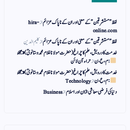
لفظ ” مستشرقین ” کے معنی اور ان کے نا پاک عزائم
از
hira-
online.com
لفظ ” مستشرقین ” کے معنی اور ان کے نا پاک عزائم
از
کلیم الدین
خدمت کا درویش، علم کا چراغ(حضرت مولانا غلام محمد وستانویؒ)✍
: م ، ع ، ن
از
حراء آن لائن
خدمت کا درویش، علم کا چراغ(حضرت مولانا غلام محمد وستانویؒ)✍
: م ، ع ، ن
از
Technology
دنیا کی فرضی معاشی اڑان اور اسلام
از
Business