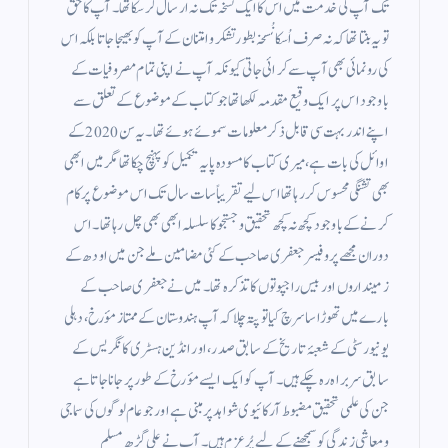
تک آپ کی خدمت میں اس کا ایک نسخہ تک نہ ارسال کر سکا تھا۔ آپ کا حق
تو یہ بنتا تھا کہ نہ صرف اُسکا نُسخہ بطور تشکر و امتنان کے آپ کو بھیجا جاتا بلکہ اس
کی رونمائی بھی آپ سے کرائی جاتی کیونکہ آپ نے اپنی تمام مصروفیات کے
باوجود اس پر ایک وقیع مقدمہ لکھا تھا جو کتاب کے موضوع کے تعلق سے
اپنے اندر بہت سی قابل ذکر معلومات سموئے ہوئے تھا۔ یہ سن 2020 کے
اوائل کی بات ہے، میری کتاب کا مسودہ پایہ تکمیل کو پہنچ چکا تھا مگر میں ابھی
بھی تشنگی محسوس کر رہا تھا اس لیے تقریباً سات سال تک اس موضوع پر کام
کرنے کے باوجود کچھ نہ کچھ تحقیق و جستجو کا سلسلہ ابھی بھی چل رہا تھا۔ اس
دوران مجھے پروفیسر جعفری صاحب کے کئی مضامين ملے جن میں اودھ کے
زمینداروں اور بیس راجپوتوں کا تذکرہ تھا۔ میں نے جعفری صاحب کے
بارے میں تھوڑا سا سرچ کیا تو پتہ چلا کہ آپ ہندوستان کے ممتاز مؤرخ، دہلی
یونیورسٹی کے شعبۂ تاریخ کے سابق صدر، اور انڈین ہسٹری کانگریس کے
سابق سربراہ رہ چکے ہیں۔ آپ کو ایک ایسے مؤرخ کے طور پر جانا جاتا ہے
جن کی علمی تحقیق مضبوط آرکائیوی شواہد پر مبنی ہے اور جو عام لوگوں کی سماجی
و معاشی زندگی کو سمجھنے کے لیے پُرعزم ہیں۔ آپ نے علی گڑھ مسلم