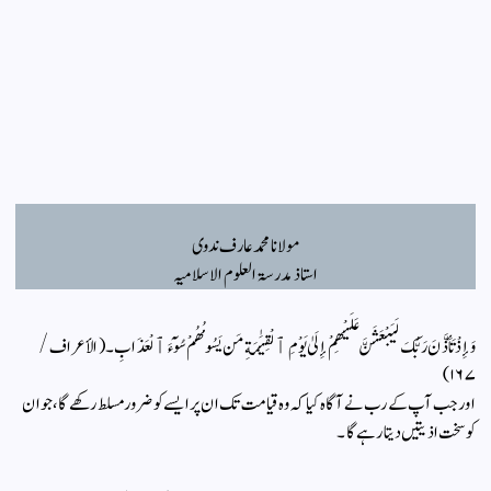
مولانا محمد عارف ندوی
استاذ مدرسۃ العلوم الاسلامیہ
وَإِذْ تَأَذَّنَ رَبُّكَ لَيَبْعَثَنَّ عَلَيْهِمْ إِلَىٰ يَوْمِ ٱلْقِيَٰمَةِ مَن يَسُومُهُمْ سُوٓءَ ٱلْعَذَابِ۔ (الأعراف/
١٦٧)
اور جب آپ کے رب نے آگاہ کیا کہ وہ قیامت تک ان پر ایسے کو ضرور مسلط رکھے گا،جو ان
کو سخت اذیتیں دیتا رہے گا۔