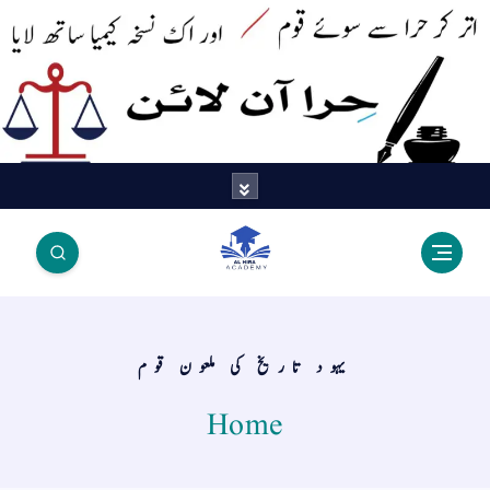
اتر کر حرا سے سوئے قوم آیا - اور
اک نسخہ کیمیا ساتھ لایا
یہود تاریخ کی ملعون قوم
Home