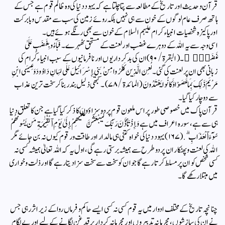
قرآن و حدیث اور تاریخ کے مطالعہ سے پتا چلتا ہے کہ یہود دنیا کی وہ ظالم قوم ہے جس کے
ہاتھ صرف عام لوگوں کے خون سے ہی نہیں بلکہ روئے زمین کی سب سے مقدس وبابرکت
اور پاکیزہ شخصیات انبیاء کرام علیہم السلام کے خون سے بھی رنگے ہوئے ہیں۔
اسی وجہ سے یہ اللہ کے دوہرے غضب اور لعنت کے مستحق ٹھہرے۔ فَبَآءُو بِغَضَبٍ عَلَىٰ
غَضَبٍۢ ۚ۔(البقرۃ/٩٠)ان کی بدکرداریوں اور نافرمانیوں کے سبب انبیاء کرام کی
زبانی بھی ان پر لعنت کی گئی۔ لُعِنَ الَّذِينَ كَفَرُوا مِنْ بَنِي إِسْرَائِيلَ عَلَى لِسَانِ دَاوُودَ وَعِيسَى ابْنِ
مَرْيَمَ ذَلِكَ بِمَا عَصَوْا وَكَانُوا يَعْتَدُونَ(المائدۃ/٧٨) ۔کبھی ذلیل بندر بناکر سخت ترین عذاب
سے دوچار کیا گیا۔
قرآن پاک میں خصوصی طور پر اس ملعون قوم پر دو سزاؤوں کا ذکر کیا گیا ہے جن کا تعلق دنیا
ہی سے ہے، سورہ اعراف میں ہے وَإِذْ تَأَذَّنَ رَبُّكَ لَيَبْعَثَنَّ عَلَيْهِمْ إِلَىٰ يَوْمِ ٱلْقِيَٰمَةِ مَن يَسُومُهُمْ
سُوٓءَ ٱلْعَذَابِ ۗ.(١٦٧) یہود دنیا کی خواہ کتنی ہی مالدار اور طاقت ور قوم کیوں نہ بن جائے مگر
اللہ کی لعنت و پھٹکار ان پر دو طرح سے ہمیشہ برستی رہے گی، اول یہ کہ اللہ تعالیٰ ہمیشہ کسی نہ
کسی شخص کو ان پر مسلط کرتا رہے گا جو ان کو سخت سے سخت سزا دیتا رہے گا اور ذلت و خواری
میں مبتلا رکھے گا۔
چنانچہ تاریخ کے مختلف ادوار میں یہ قوم کسی نہ کسی ایسے حاکم و فرماں روا کے زیر اثر رہی جس
نے ان کی سازشوں ،مجرمانہ تدبیروں اور مجرمانہ کردار پر قدغن لگانے کے لیے اور بے لگام