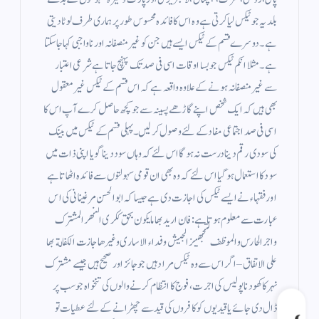
بلدیہ جو ٹیکس لیا کرتی ہے وہ اس کا فائدہ محسوس طور پر ہماری طرف لوٹا دیتی
ہے ۔ دوسرے قسم کے ٹیکس ایسے ہیں جن کو غیر منصفانہ اور ناواجبی کہا جاسکتا
ہے ۔ مثلا انکم ٹیکس جو بسا اوقات اسی فی صد تک پہنچ جاتا ہے شرعی اعتبار
سے غیر منصفانہ ہونے کے علاوہ واقعہ ہے کہ اس قسم کے ٹیکس غیر معقول
بھی ہیں کہ ایک شخص اپنے گاڑھے پسینہ سے جو کچھ حاصل کرے آپ اس کا
اسی فی صد اجتماعی مفاد کے لئے وصول کر لیں۔ پہلی قسم کے ٹیکس میں بینک
کی سودی رقم دینا درست نہ ہو گا اس لئے کہ وہاں سود دینا گویا اپنی ذات میں
سود کا استعمال ہوگیا اس لئے کہ وہ بھی ان قومی سہولتوں سے فائدہ اٹھاتا ہے
اور فقہاء نے ایسے ٹیکس کی اجازت دی ہے جیسا کہ ابوالحسن مرغینانی کی اس
عبارت سے معلوم ہوتا ہے : فان اريد بها ما يكون بحق ككرى النهر المشترك
واجر الحارس والموظف لتجهيز الجيش وفداء الاسارى وغيرها جازت الكفالة بها
على الاتفاق – اگر اس سے وہ ٹیکس مراد ہیں جو جائز اور صحیح ہیں جیسے مشترک
نہر کا کھودنا پولیس کی اجرت ، فوج کا انتظام کرنے والوں کی تنخواہ جو سب پر
ڈال دی جائے یا قیدیوں کو کافروں کی قید سے چھڑانے کے لئے عطیات تو