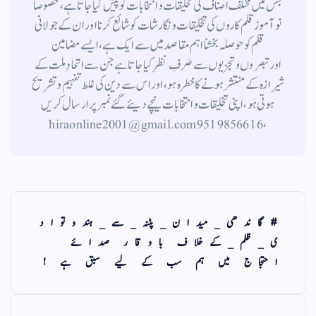
جس میں مختلف اصناف کی تخلیقات و انتخابات کو پیش کیا جاتا ہے ، خصوصاً
نوآموز قلم کاروں کی تخلیقات و نگارشات کو شائع کرنا اور ان کے جولانی
قلم کوحوصلہ بخشنا اہم مقاصد میں سے ایک ہے ، ایسے مضامین
اورتبصروں وتجزیوں سے صَرفِ نظر کیا جاتاہے جن سے اتحادِ ملت کے
شیرازہ کے منتشر ہونے کاخطرہ ہو ، اور اس سے دین کی غلط تفہیم وتشریح
ہوتی ہو، اپنی تخلیقات و انتخابات نیچے دیئے گئے نمبر پر ارسال کریں
، 9519856616 hiraonline2001@gmail.com
#گاندھی_میدان_پٹنہ_سے_ہندوتواد
ی_ظلم_کےخلاف باوقار صدائے
احتجاج میں ہم سب کے لیے سبق ہے !