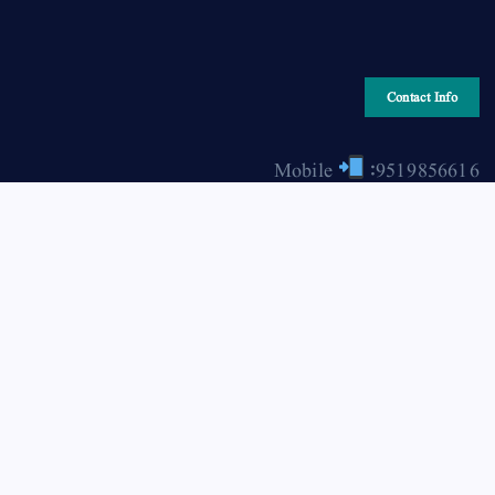
Contact Info
Mobile
:9519856616
Email
: hiraonline2001@gmail.com
Copyright © 2026 HIRA ONLINE / حرا آن لائن | Powered
by Asjad Hassan Nadwi [hira-online.com]
Back to Top