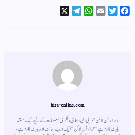
X
Te
W
E
T
Fa
le
ha
m
wi
ce
gr
ts
ail
tte
bo
a
A
r
ok
m
pp
hira-online.com
،حراء آن لائن" دینی ، ملی ، سماجی ، فکری معلومات کے لیے ایک مستند
پلیٹ فارم ہے " حراء آن لائن " ایک ویب سائٹ اور پلیٹ فارم ہے ،