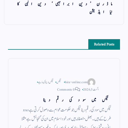
ماڈرن ’دین ابراہیمی‘ دین الہی کا
نیا ایڈیشن
Related Posts
hira-online.com
ٹیکس
ٹیکس دینا کیسا ہے
اگست 5, 2026
0 Comments
ٹیکس میں سود کی رقم دینا
ٹیکس میں سود کی رقم دینا ٹیکس جو حکومت عوام سے وصول کرتی ہے وہ دو
طرح کے ہیں ۔ بعض منصفانہ ہیں اور خود اسلام میں ان کی گنجائش ہے مثلا
پانی ، روشنی ، سڑک ، ہسپتال ، لائبریری اور پارک وغیرہ سہولتوں کے بدلے