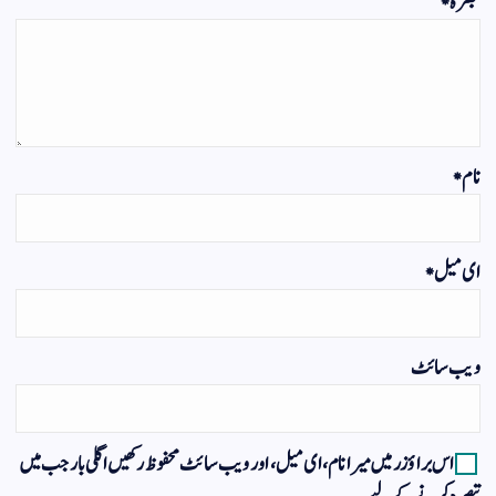
تبصرہ
*
نام
*
ای میل
*
ویب‌ سائٹ
اس براؤزر میں میرا نام، ای میل، اور ویب سائٹ محفوظ رکھیں اگلی بار جب میں