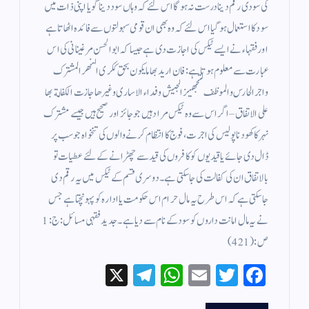
کی سودی رقم دینا درست نہ ہو گا اس لئے کہ وہاں سود دینا گویا اپنی ذات میں
سود کا استعمال ہوگیا اس لئے کہ وہ بھی ان قومی سہولتوں سے فائدہ اٹھاتا ہے
اور فقہاء نے ایسے ٹیکس کی اجازت دی ہے جیسا کہ ابوالحسن مرغینانی کی اس
عبارت سے معلوم ہوتا ہے : فان اريد بها ما يكون بحق ككرى النهر المشترك
واجر الحارس والموظف لتجهيز الجيش وفداء الاسارى وغيرها جازت الكفالة بها
على الاتفاق – اگر اس سے وہ ٹیکس مراد ہیں جو جائز اور صحیح ہیں جیسے مشترک
نہر کا کھودنا پولیس کی اجرت ، فوج کا انتظام کرنے والوں کی تنخواہ جو سب پر
ڈال دی جائے یا قیدیوں کو کافروں کی قید سے چھڑانے کے لئے عطیات تو
بالاتفاق ان کی کفالت کی جا سکتی ہے ۔ دوسری قسم کے ٹیکس میں یہ رقم دی
جاسکتی ہے کہ اس طرح یہ مال حرام اس حکومت یا ادارہ کو پہونچتا ہے جس
نے یہ مال امانت داروں کو سود کے نام سے دیا ہے ۔ جدید فقہی مسائل : ج : 1
ص: (421 )
X
Te
W
E
T
Fa
le
ha
m
wi
ce