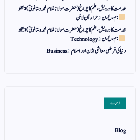
خدمت کا درویش، علم کا چراغ(حضرت مولانا غلام محمد وستانویؒ)✍
: م ، ع ، ن
از
حراء آن لائن
خدمت کا درویش، علم کا چراغ(حضرت مولانا غلام محمد وستانویؒ)✍
: م ، ع ، ن
از
Technology
دنیا کی فرضی معاشی اڑان اور اسلام
از
Business
زمرے
Blog