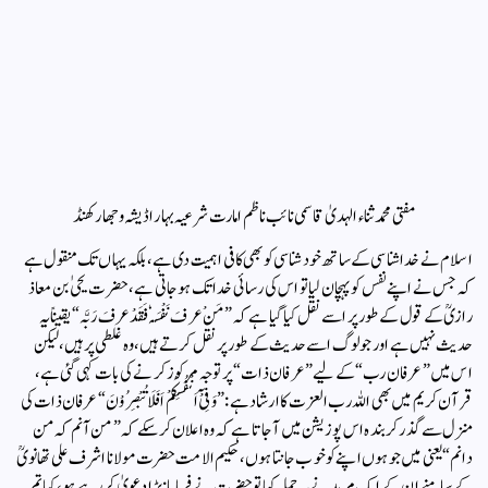
مفتی محمد ثناء الہدیٰ قاسمی نائب ناظم امارت شرعیہ بہار اڈیشہ و جھارکھنڈ
اسلام نے خدا شناسی کے ساتھ خود شناسی کو بھی کافی اہمیت دی ہے، بلکہ یہاں تک منقول ہے
کہ جس نے اپنے نفس کو پہچان لیا تو اس کی رسائی خدا تک ہوجاتی ہے، حضرت یحیٰ بن معاذ
رازیؒ کے قول کے طورپر اسے نقل کیا گیا ہے کہ ”مَنْ عرفَ نَفْسَہٗ فَقَدْ عرفَ رَبَّہ“ یقیناً یہ
حدیث نہیں ہے اور جو لوگ اسے حدیث کے طورپر نقل کرتے ہیں، وہ غلطی پر ہیں، لیکن
اس میں ”عرفان رب“ کے لیے ”عرفان ذات“ پر توجہ مرکوز کرنے کی بات کہی گئی ہے،
قرآن کریم میں بھی اللہ رب العزت کا ارشاد ہے: ”وَ فِیْٓ اَنْفُسِکُمْ اَفَلَا تُبْصِرُوْنَ“ عرفان ذات کی
منزل سے گذرکر بندہ اس پوزیشن میں آجاتا ہے کہ وہ اعلان کرسکے کہ ”من آنم کہ من
دانم“ یعنی میں جو ہوں اپنے کو خوب جانتا ہوں، حکیم الامت حضرت مولانا اشرف علی تھانویؒ
کے سامنے ان کے ایک مرید نے یہ جملہ کہا تو حضرت نے فرمایا: بڑا دعویٰ کر رہے ہو، کیا تم