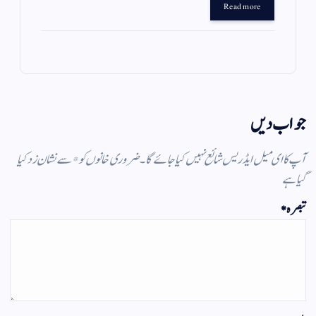
gr
ts
ail
tte
bo
Read more
a
A
r
ok
m
pp
جواب دیں
آپ کا ای میل ایڈریس شائع نہیں کیا جائے گا۔
ضروری خانوں کو
*
سے نشان زد کیا
گیا ہے
تبصرہ
*