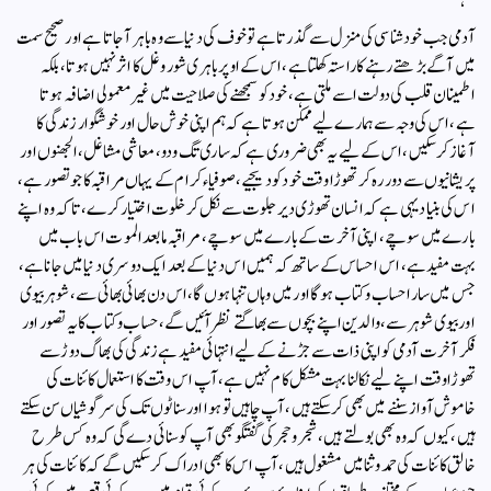
آدمی جب خود شناسی کی منزل سے گذرتا ہے تو خوف کی دنیا سے وہ باہر آجاتا ہے اور صحیح سمت
میں آگے بڑھتے رہنے کا راستہ کھلتا ہے، اس کے اوپر باہری شور وغل کا اثر نہیں ہوتا، بلکہ
اطمینان قلب کی دولت اسے ملتی ہے، خود کو سمجھنے کی صلاحیت میں غیرمعمولی اضافہ ہوتا
ہے، اس کی وجہ سے ہمارے لیے ممکن ہوتا ہے کہ ہم اپنی خوش حال اور خوشگوار زندگی کا
آغاز کرسکیں، اس کے لیے یہ بھی ضروری ہے کہ ساری تگ ودو، معاشی مشاغل، الجھنوں اور
پریشانیوں سے دور رہ کر تھوڑا وقت خود کو دیجیے، صوفیاء کرام کے یہاں مراقبہ کا جو تصور ہے،
اس کی بنیاد یہی ہے کہ انسان تھوڑی دیر جلوت سے نکل کر خلوت اختیار کرے، تاکہ وہ اپنے
بارے میں سوچے، اپنی آخرت کے بارے میں سوچے، مراقبہ مابعد الموت اس باب میں
بہت مفید ہے، اس احساس کے ساتھ کہ ہمیں اس دنیا کے بعد ایک دوسری دنیا میں جانا ہے،
جس میں سارا حساب وکتاب ہوگا اور میں وہاں تنہا ہوں گا، اس دن بھائی بھائی سے، شوہر بیوی
اور بیوی شوہر سے، والدین اپنے بچوں سے بھاگتے نظر آئیں گے، حساب وکتاب کا یہ تصور اور
فکر آخرت آدمی کو اپنی ذات سے جڑنے کے لیے انتہائی مفید ہے زندگی کی بھاگ دوڑ سے
تھوڑا وقت اپنے لیے نکالنا بہت مشکل کام نہیں ہے، آپ اس وقت کا استعمال کائنات کی
خاموش آواز سننے میں بھی کر سکتے ہیں، آپ چاہیں تو ہوا اور سناٹوں تک کی سرگوشیاں سن سکتے
ہیں، کیوں کہ وہ بھی بولتے ہیں، شجر وحجر کی گفتگو بھی آپ کو سنائی دے گی کہ وہ کس طرح
خالق کائنات کی حمد وثنا میں مشغول ہیں، آپ اس کا بھی ادراک کر سکیں گے کہ کائنات کی ہر