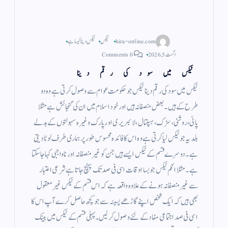
hira-online.com
ٹیکس
ٹیکس دینا کیسا ہے
اگست 5, 2026
0 Comments
ٹیکس میں سود کی رقم دینا
ٹیکس میں سود کی رقم دینا ٹیکس جو حکومت عوام سے وصول کرتی ہے وہ دو
طرح کے ہیں ۔ بعض منصفانہ ہیں اور خود اسلام میں ان کی گنجائش ہے مثلا
پانی ، روشنی ، سڑک ، ہسپتال ، لائبریری اور پارک وغیرہ سہولتوں کے بدلے
بلدیہ جو ٹیکس لیا کرتی ہے وہ اس کا فائدہ محسوس طور پر ہماری طرف لوٹا دیتی
ہے ۔ دوسرے قسم کے ٹیکس ایسے ہیں جن کو غیر منصفانہ اور ناواجبی کہا جاسکتا
ہے ۔ مثلا انکم ٹیکس جو بسا اوقات اسی فی صد تک پہنچ جاتا ہے شرعی اعتبار
سے غیر منصفانہ ہونے کے علاوہ واقعہ ہے کہ اس قسم کے ٹیکس غیر معقول
بھی ہیں کہ ایک شخص اپنے گاڑھے پسینہ سے جو کچھ حاصل کرے آپ اس کا
اسی فی صد اجتماعی مفاد کے لئے وصول کر لیں۔ پہلی قسم کے ٹیکس میں بینک