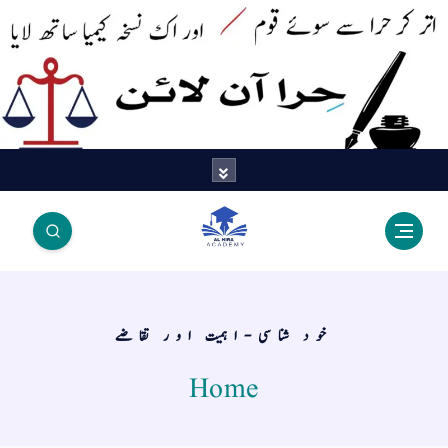
اتر کر حرا سے سوئے قوم آیا - اور
اک نسخہ کیمیا ساتھ لایا
خود شناسی-اہمیت اور تقاضے
Home