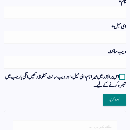
نام
*
ای میل
*
ویب‌ سائٹ
اس براؤزر میں میرا نام، ای میل، اور ویب سائٹ محفوظ رکھیں اگلی بار جب میں
تبصرہ کرنے کےلیے۔