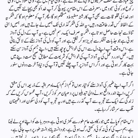
چیز عبادت کے مختلف طریقوں کو اپنائے ہوئے ہے، کوئی قیام میں ہے، کوئی قعود میں، کوئی
رکوع اور کوئی سجود میں، معرفت کے اس مقام پر پہونچ کر آپ خدا کو بھی پہچاننے لگیں گے
اور خدا کی مخلوقات سے بھی آپ کا رشتہ مضبوط ومستحکم ہوگا، پھر آپ کو معلوم ہوگا کہ شکریہ
کے الفاظ کس قدر طاقت ور ہیں، یہ اللہ کی شکرگذاری تک ہمیں لے جاتے ہیں اور ہمیں ذہنی
تناؤ سے نجات حاصل ہوتا ہے، شکریہ صرف ایک رسم نہیں ہے، یہ آپ کے دل کی آواز
ہوتی ہے جو جذبات تشکر سے لبریز ہوکر نکلتی ہے اور آپ کو دل کی آواز سننے کے لائق بناتی
ہے، اس وقت آپ اپنے دل سے اس کی خواہش پوچھ سکتے ہیں، اپنے جسم کی آواز سن سکتے
ہیں، عمل اور رد عمل کی یہ آواز آپ کی خواہش کو شریعت کے مطابق صحیح سمت دینے میں
بہت کارگر ہوتی ہے اور اگر اس آواز پر آپ چلنے لگیں تو آپ کی دنیا وآخرت دونوں سنور
جاتی ہے۔
اگر آپ اپنے ضمیر کی آواز سننے کو تیار ہوں تو کم از کم ایک ماہ مراقبہ کے ذریعہ اس کی مشق
کریں، اپنے اندر واقع ہونے والی تبدیلیوں پر دھیان مرکوز کریں، آپ محسوس کریں گے کہ
زندگی کے ایک نئے تجربہ سے آپ گذر رہے ہیں اور یہ تجربہ آپ کو دلی سکون اور اطمینان
قلب سے سرشار کر رہا ہے۔
اس مقام کو پانے میں جو رکاوٹ عام طور سے کھڑی ہوتی ہے، وہ ہربات کو اپنے اوپر لے لینا
ہے، ہم سب کی کوئی نہ کوئی دکھتی رگ ہوتی ہے، جو دانستہ یانادانستہ طورپر دب جاتی ہے،
بات ہماری نہ بھی ہو اور ہدف ہمیں نہ بنایا گیا ہو، تب بھی ہم اسے اپنے اوپر لے لیتے ہیں،