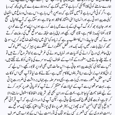
ہمارے سامنے کوئی کانا پھسکی کررہا ہے تو ہمیں لگتا ہے کہ وہ ہمارے بارے میں ہی کچھ کہہ رہا
ہے، اگر کوئی ہنس رہا ہے تو ہمیں لگتا ہے کہ وہ ہم پر ہنس رہا ہے، اس سے دل ودماغ میں انفعالی
کیفیت پیدا ہوتی ہے اور انسان ذہنی انتشار کا شکار ہوجاتا ہے، ہوسکتا ہے کہ آپ کا خیال صحیح
ہو اور جان بوجھ کر لوگ آپ ہی کے بارے میں بات کر رہے ہوں، ایسے موقع سے خود پر
قابو رکھنا ایک بڑا کام ہے، قابو بھی رکھیے اور اپنی بات سلیقہ سے موقع محل کی رعایت کرتے
ہوئے کہہ بھی جایئے، اس کا مطلب یہ ہے کہ زیادہ کہا سنی میں اپنا وقت ضائع نہ کریں، سوچ
سمجھ کر اپنی بات رکھیں، بَک بَک اور محض گفتگو برائے گفتگو سے پرہیز کریں، بعض لوگ
اپنی حاضری درج کرانے کی نفسیات اور نمایاں ہونے کی غرض سے بولنا شروع کرتے ہیں تو
بولتے چلے جاتے ہیں، مشورہ کے آداب کے خلاف ایک دوسرے کی باتوں کو کاٹنے لگتے ہیں،
جس سے تناؤ کی کیفیت پیدا ہوجاتی ہے، اس حالت میں بھی خود پر قابو رکھیے، اس لیے کہ
بُرائی کا جواب بُرائی سے دینا شریفوں کا کام نہیں ہے، کتے نے کاٹ لیا تو آپ بھی اس کو کاٹ
لیں، یہ عقل وشعور سے دور کی بات ہے، یہی وہ مرحلہ ہے جہاں برداشت کی ضرورت پڑتی
ہے۔بہت موقعوں سے آپ کے خیالات کو منتشر کرنے آپ کو نفسیاتی طورپر کمزور کرنے
کے لیے خلط مبحث کیا جاتا ہے، بحث کے دوران کبھی غیرشریفانہ الفاظ کا استعمال سامنے والا
کرتا ہے، نوبت گالی گلوج تک پہونچ جاتی ہے، لیکن آپ کی ذمہ داری ہے کہ آپ قرآنی حکم
”اِدْفَعْ بِالَّتِیْ ھِیَ اَحْسَن“ کو نہ چھوڑیں، بہتر طورپر دفاعی پوزیشن اختیار کیجئے ایک موقع سے
راحت اندوری کے کسی شعر پر کسی نے ہوٹنگ کی تو راحت نے اس کے جواب میں صرف