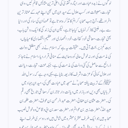
لوگوں نے زہد وعبادت اور ایثار وتقویٰ کی اعلیٰ ترین مثالیں قائم کیں، وہی
تجارت، معیشت اور کسب حلال کے میدان میں بھی اپنے عہد کے ممتاز ترین
افراد تھے، آج جب صحابۂ کرامؓ کا تذکرہ ہوتا ہے تو عموماً ان کی سادگی اور دنیا
سے بے رغبتی کا ذکر نمایاں کیا جاتا ہے، لیکن ان کی زندگی کا ایک روشن باب،
یعنی تجارت، معاشی خود کفالت، خود انحصاری اور عظیم اقتصادی کامیابیاں،
بہت کم زیر بحث آتی ہیں۔ حقیقت یہ ہے کہ اسلام نے نہ کبھی مطلق دولت
کی مذمت کی اور نہ خوش حالی کو روحانیت کے منافی قرار دیا، اسلام نے ناجائز
ذرائع سے حاصل کی گئی دولت کی مذمت کی ہے، جبکہ محنت، تجارت، دیانت
اور حلال کمائی کو عزت وشرف کا ذریعہ بنایا ہے، یہی وجہ ہے کہ رسول اللہ
ﷺ کے تربیت یافتہ صحابہؓ نے مسجد میں عبادت بھی کی، میدانِ جہاد میں
قربانیاں بھی دیں اور بازار میں دیانت دار تاجر بن کر معاشی تاریخ بھی رقم
کی۔ حضرت عثمان بن عفانؓ، حضرت عبدالرحمن بن عوفؓ، حضرت طلحہ بن
عبیداللہؓ، حضرت زبیر بن عوامؓ اور حضرت سعد بن ابی وقاصؓ وہ خوش نصیب
صحابہ ہیں جو ایک طرف عشرۂ مبشرہ میں شامل ہیں اور دوسری طرف اپنے
زمانے کے بڑے اہلِ ثروت بھی تھے، اس کے علاوہ حضرت عبداللہ بن عمرو