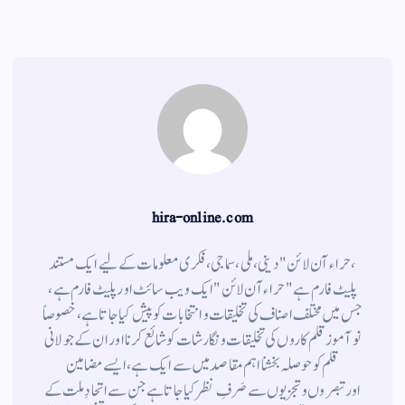
a
A
r
ok
m
pp
hira-online.com
،حراء آن لائن" دینی ، ملی ، سماجی ، فکری معلومات کے لیے ایک مستند
پلیٹ فارم ہے " حراء آن لائن " ایک ویب سائٹ اور پلیٹ فارم ہے ،
جس میں مختلف اصناف کی تخلیقات و انتخابات کو پیش کیا جاتا ہے ، خصوصاً
نوآموز قلم کاروں کی تخلیقات و نگارشات کو شائع کرنا اور ان کے جولانی
قلم کوحوصلہ بخشنا اہم مقاصد میں سے ایک ہے ، ایسے مضامین
اورتبصروں وتجزیوں سے صَرفِ نظر کیا جاتاہے جن سے اتحادِ ملت کے