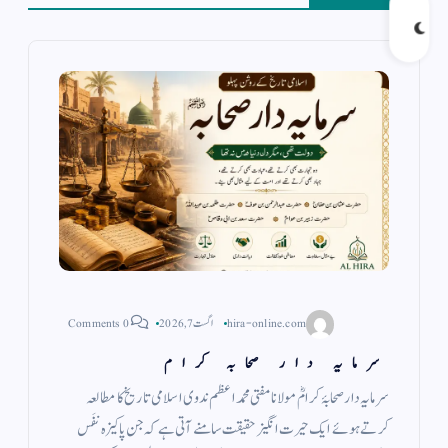
hira-online.com
اگست 7, 2026
0 Comments
سرمایہ دار صحابہ کرام
سرمایہ دار صحابۂ کرامؓ مولانا مفتی محمد اعظم ندوی اسلامی تاریخ کا مطالعہ
کرتے ہوئے ایک حیرت انگیز حقیقت سامنے آتی ہے کہ جن پاکیزہ نفَس