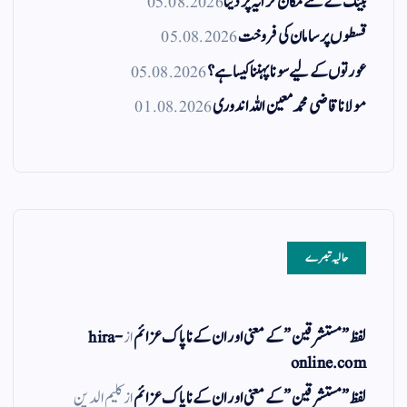
بینک کے لئے مکان کرایہ پر دینا
05.08.2026
قسطوں پر سامان کی فروخت
05.08.2026
عورتوں کے لیے سونا پہننا کیسا ہے؟
05.08.2026
مولانا قاضی محمد معین اللہ اندوری
01.08.2026
حالیہ تبصرے
لفظ ” مستشرقین ” کے معنی اور ان کے نا پاک عزائم
از
hira-
online.com
لفظ ” مستشرقین ” کے معنی اور ان کے نا پاک عزائم
از
کلیم الدین