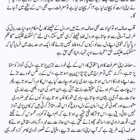
نے اپنی ذات کو پہچان لیا ہے؟ اگر پہچان لیا ہے تو معرفت رب بھی اس کے نتیجے میں آجائے
گا۔
قلب صاف ہو تو خیالات بھی صاف ہوتے ہیں اور دل کے فیصلے کا رخ احکام وہدایات ربانی کی
طرف آسانی سے ہوجاتا ہے اور دل غلط فیصلے کر ہی نہیں سکتا، اسی لئے ”اِسْتَفْتَ قَلْبَکَ“ کا حکم
دیا گیا کہ فتویٰ اپنے دل سے لو، کیوں کہ وہ غلط نہیں بتائے گا، ایک اور حدیث میں فرمایا گیا کہ
”لِنَفْسِکَ عَلَیْکَ حَق“ تمہارے اوپر تمہارا اپنا بھی حق ہے
۔معاملہ اپنی معرفت کا ہو یاحقوق کا، اس کے لیے خود سے جڑن پڑتا ہے، دل کی آواز کو سننا
پڑتا ہے، اگر نہ سنیں تو مزاج میں چڑچڑاپن پیدا ہوتا ہے، اس کے برعکس خود سے جڑنے
سے اپنے وجود کا احساس ہوتا ہے، ہماری پسند اور چاہت کیا ہے اس کا ادراک ہوتا ہے، پھر
اس چاہت کے اہم ہونے کی حقیقت سامنے آتی ہے، ان امور کی ان دیکھی سے خارجی
حالات سے آدمی پریشان ہوجاتا ہے، باہری شور کا غلبہ ہوتا ہے، لوگوں کے غیرضروری
مشورے اور جھوٹی خبریں انسان کے دل ودماغ کو اس قدر متاثر کرتی ہیں کہ کان پڑی آواز
نہیں سنائی دیتی ہے، اس تاثر کا وقتی نتیجہ یہ ہوتا ہے کہ ہم اپنے کو کمزور محسوس کرنے لگتے
ہیں، قوت ارادی ہمارا ساتھ چھوڑنے لگتی ہے، ان حالات سے نبرد آزما اور مقابل ہونے کا
صرف ایک طریقہ ہے کہ آپ اپنی ذات سے جڑییے، اقبال کے تصور خودی کا مرکز ومحور یہی
ہے۔