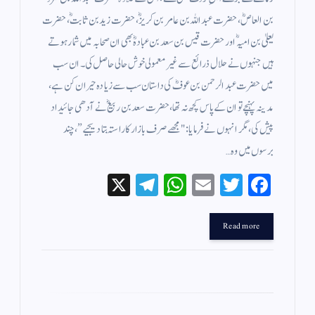
بن العاصؓ، حضرت عبداللہ بن عامر بن کریزؓ، حضرت زید بن ثابتؓ، حضرت
یعلیٰ بن امیہؓ اور حضرت قیس بن سعد بن عبادہؓ بھی ان صحابہ میں شمار ہوتے
ہیں جنہوں نے حلال ذرائع سے غیر معمولی خوش حالی حاصل کی۔ ان سب
میں حضرت عبدالرحمن بن عوفؓ کی داستان سب سے زیادہ حیران کن ہے،
مدینہ پہنچے تو ان کے پاس کچھ نہ تھا، حضرت سعد بن ربیعؓ نے آدھی جائیداد
پیش کی، مگر انہوں نے فرمایا: "مجھے صرف بازار کا راستہ بتا دیجیے”، چند
برسوں میں وہ…
X
Te
W
E
T
Fa
le
ha
m
wi
ce
gr
ts
ail
tte
bo
Read more
a
A
r
ok
m
pp