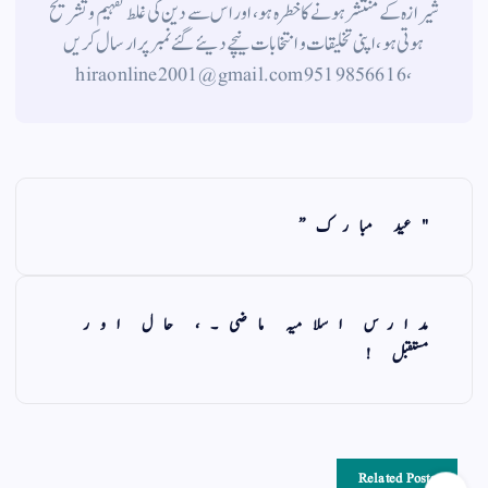
شیرازہ کے منتشر ہونے کاخطرہ ہو ، اور اس سے دین کی غلط تفہیم وتشریح
ہوتی ہو، اپنی تخلیقات و انتخابات نیچے دیئے گئے نمبر پر ارسال کریں
، 9519856616 hiraonline2001@gmail.com
"عید مبارک”
مدارس اسلامیہ ماضی۔، حال اور
مستقبل !
Related Posts