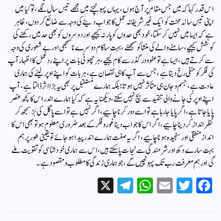
اس قدر کہا کہ میں جس مقام پر آج ہوں، یہاں پہونچنے میں مجھے تیس سال لگے، تو کیا میں
اپنی تیس سالہ محنت کو ایک غیرشریفانہ عمل کا جواب دینے کی وجہ سے ضائع کردوں، ظاہر
ہے کہ ایسا میں نہیں کرسکتا، خود بھی حدوں کو پار نہ کیجیے اور دوسروں کو بھی حد میں رکھنے کی
کوشش کیجیے، سامنے والے کی منشا کو سمجھئے، بہت سا کام دوسرے ناسمجھی اور بے شعوری کی وجہ
سے کرتے ہیں، ایسا ہے تو عفو ودرگذر سے کام لیجیے، ہرچھوٹی بات پر اپنے رد عمل کا اظہار آپ
کی فکر کو منفی رخ دیتا ہے، جس سے آپ کا ہی نقصان ہے، ہر بات کو اپنے اوپر لینے کی ہماری
عادت ہے، جسم وجان ہی متأثر نہیں ہوتا؛ بلکہ ہمارے مستقبل پر بھی یہ بڑا اثر ڈالتا ہے، آپ
اپنے اوپر کی جانے والی تنقید سے بچ نہیں سکتے، دیکھنا یہ ہے کہ کیا ہمارے اندر اس کا کچھ عنصر
پایا جاتا ہے، اگر پایا جارہا ہے تو اسے دور کرنا چاہیے، اگر نہیں ہے تو اسے پاگل کی بَڑ سمجھ کر
نظرانداز کردینا چاہیے، اگر اس کا جواب دینا غور وفکر کے بعد ضروری معلوم ہو تو بھی اس کا
انداز منطقی اور سنجیدہ ہونا چاہیے، اگر یہ صفت ہمارے اندر پیدا ہوجائے تو یقینی طورپر ہم
بہت سارے دکھ اور شرمندگی سے نجات پاسکتے ہیں، اس سے ہماری خود شناسی کو تقویت ملے
گی اور ہم معرفت رب تک پہونچیں گے، جو ہماری زندگی کا مطلوب ومقصود ہے۔
X
Te
W
E
T
Fa
le
ha
m
wi
ce
gr
ts
ail
tte
bo