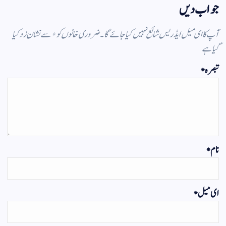
جواب دیں
آپ کا ای میل ایڈریس شائع نہیں کیا جائے گا۔
ضروری خانوں کو
*
سے نشان زد کیا
گیا ہے
تبصرہ
*
نام
*
ای میل
*