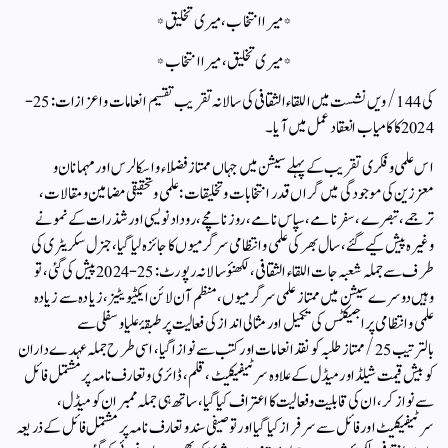
*میرا انتخاب، میری تخلیق*
*میری تخلیق، میرا انتخاب*
کی 144/ ویں نشست میں اللقاء الثقافی کی سالانہ تقریب تقسیم انعامات و اعزازات: 25-
2024 کا کامیاب انعقاد عمل میں آیا۔
اس علمی و فکری تقریب کے پہلے سیشن میں جہاں ممتاز فضلاء و اسکالرس اور مہمانان و
معززین کی موجودگی میں گراں قدر انتخابات و تخلیقات: علمی و تحقیقی مضامین و مقالات،
ترجمے، تبصرے، سفرنامے، سپاس نامے، روز نامچے، روداد نویسی اور شذرات کے نمونے
وغیرہ پیش کیے گئے، سال بھر کی علمی و انتظامی سرگرمیوں کا جائزہ لیا گیا، جنرل سکریٹری کی
طرف سے جملہ شعبہ جات اللقاء الثقافی، لکھنؤ سالانہ رپورٹ: 25-2024 پیش کی گئی، تو
وہیں دوسرے سیشن میں ممتاز علمی سرگرمیوں، منظم آن لائن ایکٹیویٹیز، زیادہ سے زیادہ
علمی و انتظامی پراجیکٹس کی تکمیل اور مثالی انداز کی فعالیت پر طبقۂ علیا و سفلی سے
بالترتیب 25/ ممتاز طلبہ کو نقد انعامات اور کتب سے نوازا گیا، اسی طرح جملہ عہدے داران
کو بیش قیمت شیلڈ اور میڈل کے علاوہ سرٹیفیکیٹ، قلم، ڈائری و تعارف نامہ پر مشتمل فائل
سے نواز کر، ان کی قابلیت و فعالیت کا اعتراف کیا گیا، ساتھ ہی جملہ ممبران کو میڈل،
سرٹیفیکیٹ اور فائل سے سرفراز کیا گیا اور توصیفی سند و تعارف نامہ پر مشتمل فائل کے ذریعہ