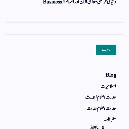
دنیا کی فرضی معاشی اڑان اور اسلام
از
Business
زمرے
Blog
اسلامیات
حدیث و علوم الحدیث
حدیث و علوم حدیث
سفر نامہ