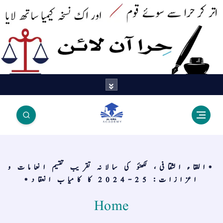
اتر کر حرا سے سوئے قوم آیا - اور
اک نسخہ کیمیا ساتھ لایا
*اللقاء الثقافی، لکھنؤ کی سالانہ تقریب تقسیم انعامات و
اعزازات: 25-2024 کا کامیاب انعقاد*
Home