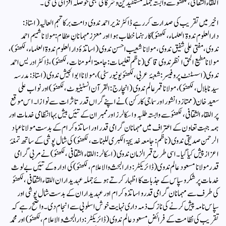
اللقاء الثقافی، لکھنؤ سے وابستہ جملہ مستفیدین و شرکا کی بھی حوصلہ افزائی کی گئی۔
اخیر میں تقریب کی صدارت کر رہے ڈاکٹر نذیر احمد ندوی دامت برکاتہم العالیہ (استاذ:
دارالعلوم ندوۃ العلماء، لکھنؤ) کا رہنما خطاب ہوا اور معزز مہمانانِ عظام: مولانا شمیم احمد
ندوی، مفتی علی شفیق ندوی، مولانا شعیب احسن ندوی (اساتذۂ دارالعلوم ندوۃ العلماء، لکھنؤ)،
مولانا مطیع الحق انظر ندوی قاسمی (ناظم تعلیمات: جامعۃ المومنات، لکھنؤ)، ڈاکٹر ادریس احمد
ندوی (اسسٹنٹ پروفیسر: شعبۂ عربی، لکھنؤ یونیورسٹی)، مولانا ابو الجیش ندوی (استاذ: مدرسہ
سیدنا بلال، لکھنؤ)، مولانا قمر عالم ندوی (انچارج: القرآن انسٹیٹیوٹ، لکھنؤ) اور نواب علی
سعید خان (ممتاز دانشور اور سماجی کارکن) نے اپنے گراں قدر تاثرات سے نوازا۔اس موقع
پر اللقاء الثقافی، لکھنؤ سے وابستہ طلبہ و اسکالرز اور ممبران کے تئیں بیش بہا انتظامی خدمات اور
ہمہ جہت تعاون کے اعتراف میں مہمانان گرامی قدر اور اساتذہ کرام کے بدست مولانا عباد
الرحمن صدیقی ندوی (ناظم: جامعہ خدیجۃ الکبری للبنات، لکھنؤ) کی شال پوشی کے ساتھ تمغۂ
اعزاز پیش کیا گیا۔ اسی طرح قمر الزمان ندوی (اسکالر: اللقاء الثقافی، لکھنؤ) نے مربی گرامی
قدر مولانا مسعود عالم ندوی (ڈائریکٹر: دار البحث والاعلام، لکھنؤ) کی ادارہ کے تئیں بے لوث
خدمات پر شکر و سپاس کے جذبات کا اظہار کرتے ہوئے جملہ عہدیداران اللقاء الثقافی، لکھنؤ
کی طرف سے مہمانان گرامی قدر و اساتذہ کرام اور عہدیداران کے بدست شال پوشی اور
سپاس نامہ پیش کرنے کی نازک ذمہ داری نہایت خوش اسلوبی سے انجام دی۔ واضح رہے کہ
تقریب کی نظامت کے فرائض مسعود عالم ندوی (ڈائریکٹر: دارالبحث و الاعلام، لکھنؤ) اور محمد