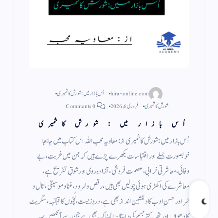
hira-online.com
اُس بازار میں : شورش کاشمیری
شورش کاشمیری
فروری 6, 2026
0 Comments
اُس بازار میں : شورش کاشمیری
اُس بازار میں : شورش کاشمیری از : معاویہ محب اللہ اس کتاب میں جابجا
خوبصورت جملے اور اقتباسات بکھرے پڑے ہیں کہ جن میں غربت، بے
وفائی، معاشرتی خرابی، عصمت فروشی، آزادہ روی اور شوقِ تفریح ہے،
معاشرے کی اکھڑی ہوئی چولیں بھی ہیں، رقص و سُرود، غنا و موسیقی، تال و
سُر اور حسنِ ادب کا دلنشین انداز بھی ہے، دردِ زیست، لُچّوں کا قہقہہ، سگریٹ
کا دھواں اور تھرکتے جسم کی داستان المناک بھی ہے جن سے آنکھیں بہہ