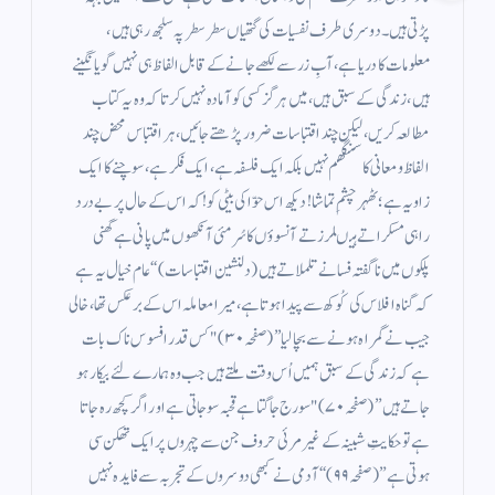
پڑتی ہیں۔دوسری طرف نفسیات کی گتھیاں سطر سطر پہ سلجھ رہی ہیں،
معلومات کا دریا ہے، آبِ زر سے لکھے جانے کے قابل الفاظ ہی نہیں گویا نگینے
ہیں، زندگی کے سبق ہیں، میں ہرگز کسی کو آمادہ نہیں کرتا کہ وہ یہ کتاب
مطالعہ کریں، لیکن چند اقتباسات ضرور پڑھتے جائیں، ہر اقتباس محض چند
الفاظ و معانی کا سنگھم نہیں بلکہ ایک فلسفہ ہے، ایک فکر ہے، سوچنے کا ایک
زاویہ ہے ؛ٹھہر چشمِ تماشا! دیکھ اس حوّا کی بیٹی کو!کہ اس کے حال پر بے درد
راہی مسکراتے ہیںلرزتے آنسوؤں کا سُرمئی آنکھوں میں پانی ہےگھنی
پلکوں میں ناگفتہ فسانے تلملاتے ہیں(دلنشین اقتباسات)‘‘عام خیال یہ ہے
کہ گناہ افلاس کی کُوکھ سے پیدا ہوتا ہے، میرا معاملہ اس کے برعکس تھا، خالی
جیب نے گمراہ ہونے سے بچا لیا’’ (صفحہ ۳۰)"کس قدر افسوس ناک بات
ہے کہ زندگی کے سبق ہمیں اُس وقت ملتے ہیں جب وہ ہمارے لئے بیکار ہو
جاتے ہیں” (صفحہ ۷۰)"سورج جاگتا ہے قحبہ سو جاتی ہے اور اگر کچھ رہ جاتا
ہے تو حکایتِ شبینہ کے غیر مرئی حروف جن سے چہروں پر ایک تھکن سی
ہوتی ہے”(صفحہ ۹۹)‘‘ آدمی نے کبھی دوسروں کے تجربہ سے فایدہ نہیں