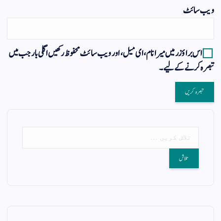
ویب‌ سائٹ
اس براؤزر میں میرا نام، ای میل، اور ویب سائٹ محفوظ رکھیں اگلی بار جب میں
تبصرہ کرنے کےلیے۔