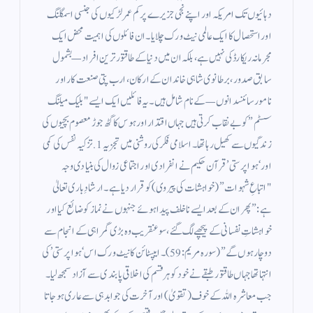
دہائیوں تک امریکہ اور اپنے نجی جزیرے پر کم عمر لڑکیوں کی جنسی اسمگلنگ
اور استحصال کا ایک عالمی نیٹ ورک چلایا۔​ان فائلوں کی اہمیت محض ایک
مجرمانہ ریکارڈ کی نہیں ہے، بلکہ ان میں دنیا کے طاقتور ترین افراد—بشمول
سابق صدور، برطانوی شاہی خاندان کے ارکان، ارب پتی صنعت کار اور
نامور سائنسدانوں—کے نام شامل ہیں۔ یہ فائلیں ایک ایسے "بلیک میلنگ
سسٹم” کو بے نقاب کرتی ہیں جہاں اقتدار اور ہوس کا گٹھ جوڑ معصوم بچیوں کی
زندگیوں سے کھیل رہا تھا۔ ​اسلامی فکر کی روشنی میں تجزیہ ​1. تزکیہ نفس کی کمی
اور ‘ہوا پرستی’ ​قرآن حکیم نے انفرادی اور اجتماعی زوال کی بنیادی وجہ
"اتباعِ شہوات” (خواہشات کی پیروی) کو قرار دیا ہے۔ ارشادِ باری تعالیٰ
ہے: ”پھر ان کے بعد ایسے ناخلف پیدا ہوئے جنہوں نے نماز کو ضائع کیا اور
خواہشاتِ نفسانی کے پیچھے لگ گئے، سو عنقریب وہ بڑی گمراہی کے انجام سے
دوچار ہوں گے” (سورہ مریم: 59)۔​ایپسٹائن کا نیٹ ورک اس ‘ہوا پرستی’ کی
انتہا تھا جہاں طاقتور طبقے نے خود کو ہر قسم کی اخلاقی پابندی سے آزاد سمجھ لیا۔
جب معاشرہ اللہ کے خوف (تقویٰ) اور آخرت کی جوابدہی سے عاری ہو جاتا