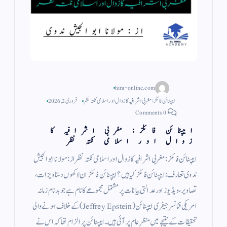
hira-online.com
ایپسٹائن فائلز: مغربی اشرافیہ کا زوال اور اسلامی نکتہ نظر
فروری 2, 2026
0 Comments
ایپسٹائن فائلز: مغربی اشرافیہ کا
زوال اور اسلامی نکتہ نظر
ایپسٹائن فائلز: مغربی اشرافیہ کا زوال اور اسلامی نکتہ نظر از : مولانا ابو الجیش
ندوی تعارف: ایپسٹائن فائلز کیا ہیں؟ ​ایپسٹائن فائلز ان لاکھوں دستاویزات،
تصاویر، ویڈیوز اور عدالتی بیانات پر مشتمل مجموعے کا نام ہے جو بدنام زمانہ
امریکی فنانسر جیفری ایپسٹائن (Jeffrey Epstein) کے خلاف ہونے والی
تحقیقات کے نتیجے میں منظرِ عام پر آئی ہیں۔ ایپسٹائن پر الزام تھا کہ اس نے