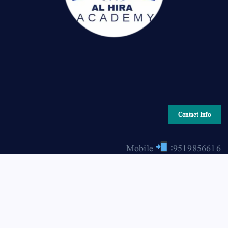
Contact Info
Mobile
:9519856616
Email
: hiraonline2001@gmail.com
Copyright © 2026 HIRA ONLINE / حرا آن لائن | Powered