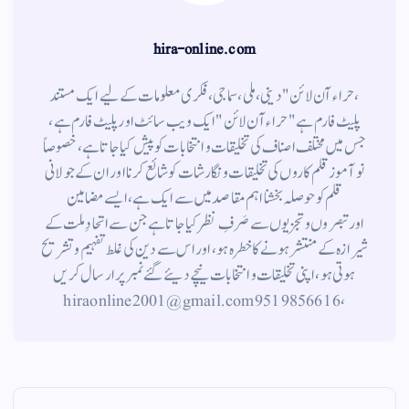
hira-online.com
،حراء آن لائن" دینی ، ملی ، سماجی ، فکری معلومات کے لیے ایک مستند
پلیٹ فارم ہے " حراء آن لائن " ایک ویب سائٹ اور پلیٹ فارم ہے ،
جس میں مختلف اصناف کی تخلیقات و انتخابات کو پیش کیا جاتا ہے ، خصوصاً
نوآموز قلم کاروں کی تخلیقات و نگارشات کو شائع کرنا اور ان کے جولانی
قلم کوحوصلہ بخشنا اہم مقاصد میں سے ایک ہے ، ایسے مضامین
اورتبصروں وتجزیوں سے صَرفِ نظر کیا جاتاہے جن سے اتحادِ ملت کے
شیرازہ کے منتشر ہونے کاخطرہ ہو ، اور اس سے دین کی غلط تفہیم وتشریح
ہوتی ہو، اپنی تخلیقات و انتخابات نیچے دیئے گئے نمبر پر ارسال کریں
، 9519856616 hiraonline2001@gmail.com