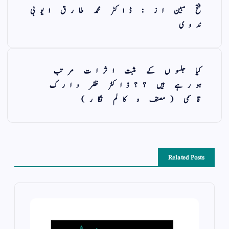
فتح مبین از : ڈاکٹر محمد طارق ایوبی
ندوی
کیا جلسوں کے مثبت اثرات مرتب
ہورہے ہیں ؟؟ڈاکٹر ظفر دارک
قاسمی (مصنف و کالم نگار)
Related Posts