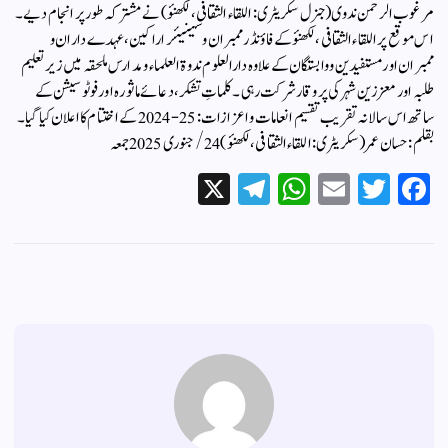
مرغوب الرحمن ندوی (جنرل سکریٹری: اللقاء الثقافی، لکھنؤ) نے مشترکہ طور پر انجام دیے۔
اس موقع پر اللقاء الثقافی، لکھنؤ کے فاؤنڈر ممبران و سینیئر اراکین، عہدے داران و
ممبران اور مستفیدین و وابستگان کے علاوہ دارالعلوم ندوۃ العلماء و مدارس ملحقہ میں زیر تعلیم
طلبہ اور معززین شہر کی پروقار شرکت رہی۔ کلماتِ تشکر، دعائے ماثورہ اور فوٹو سیشن کے
ساتھ اس سالانہ تقریب تقسیم انعامات و اعزازات: 25-2024 کے اختتام کا اعلان کیا گیا۔
بقلم: حسان عمر (سکریٹری: اللقاء الثقافی، لکھنؤ)24/ جنوری 2025جمعہ
X
Te
W
E
T
Fa
le
ha
m
wi
ce
gr
ts
ail
tte
bo
a
A
r
ok
m
pp