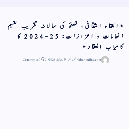
*اللقاء الثقافی، لکھنؤ کی سالانہ تقریب تقسیم
انعامات و اعزازات: 25-2024 کا
کامیاب انعقاد*
hira-online.com
فکر و نظر
جنوری 25, 2025
0 Comments