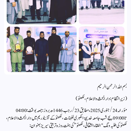
بسم اللہ الرحمن الرحیم
(زیرِ انتظام: دار البحث والاعلام، لکھنؤ)
مؤرخہ 24/ جنوری 2025ء مطابق 23/ رجب 1446ھ بروز: جمعہ بوقت: 04:00
تا 09:00 بجے شب جامعہ خدیجۃ الکبری للبنات، لکھنؤ کے آڈیٹوریم میں دار البحث والاعلام،
لکھنؤ کی طلبہ ونگ "اللقاء الثقافی، لکھنؤ” کی ہفت روزہ تربیتی سیریز بعنوان: