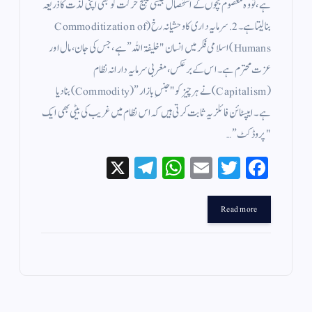
ہے، تو وہ معصوم بچوں کے استحصال جیسی قبیح حرکت کو بھی اپنی لذت کا ذریعہ
بنا لیتا ہے۔ ​2. سرمایہ داری کا وحشیانہ رخ (Commoditization of
Humans) ​اسلامی فکر میں انسان "خلیفۃ اللہ” ہے، جس کی جان، مال اور
عزت محترم ہے۔ اس کے برعکس، مغربی سرمایہ دارانہ نظام
(Capitalism) نے ہر چیز کو "جنسِ بازار” (Commodity) بنا دیا
ہے۔​ایپسٹائن فائلز یہ ثابت کرتی ہیں کہ اس نظام میں غریب کی بیٹی بھی ایک
"پروڈکٹ”…
X
Te
W
E
T
Fa
le
ha
m
wi
ce
gr
ts
ail
tte
bo
Read more
a
A
r
ok
m
pp