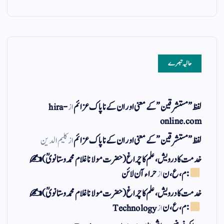
حالیہ تبصرے
لفظ ” مستشرقین ” کے معنی اور ان کے نا پاک عزائم
از
hira-
online.com
لفظ ” مستشرقین ” کے معنی اور ان کے نا پاک عزائم
از
کلیم الدین
خدمت کا درویش، علم کا چراغ(حضرت مولانا غلام محمد وستانویؒ)✍
: م ، ع ، ن
از
حراء آن لائن
خدمت کا درویش، علم کا چراغ(حضرت مولانا غلام محمد وستانویؒ)✍
: م ، ع ، ن
از
Technology