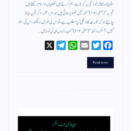
اٹھایا وہ ہمیشہ خود تجربہ کرتا ہے، ہم کرتے ہیں غلطیاں اور نام رکھتے ہیں
تجربہ’’ (صفحہ ۱۸۱)’’ عورتیں تصویر ہوتی ہیں اور مرد معمّہ، اگر تم یہ جاننا
چاہتے ہو کہ عورت کا واقعی کیا مطلب ہے، تو اس کی طرف دیکھو، اس کی سنو
نہیں: آسکروائلڈ ‘‘ (صفحہ ۲۱۲) ’’ ان رازوں ہی کی ٹوہ میں…
X
Te
W
E
T
Fa
le
ha
m
wi
ce
gr
ts
ail
tte
bo
Read more
a
A
r
ok
m
pp