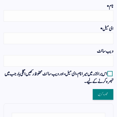
نام
*
ای میل
*
ویب‌ سائٹ
اس براؤزر میں میرا نام، ای میل، اور ویب سائٹ محفوظ رکھیں اگلی بار جب میں
تبصرہ کرنے کےلیے۔