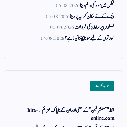
ٹیکس میں سود کی رقم دینا
05.08.2026
بینک کے لئے مکان کرایہ پر دینا
05.08.2026
قسطوں پر سامان کی فروخت
05.08.2026
عورتوں کے لیے سونا پہننا کیسا ہے؟
05.08.2026
حالیہ تبصرے
لفظ ” مستشرقین ” کے معنی اور ان کے نا پاک عزائم
از
hira-
online.com