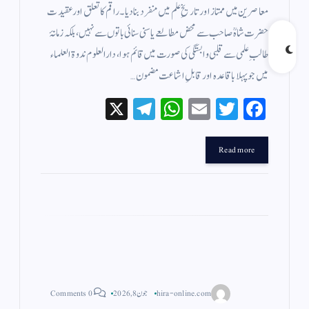
معاصرین میں ممتاز اور تاریخِ علم میں منفرد بنا دیا۔راقم کا تعلق اور عقیدت
حضرت شاہؒ صاحب سے محض مطالعے یا سنی سنائی باتوں سے نہیں، بلکہ زمانۂ
طالبِ علمی سے قلبی وابستگی کی صورت میں قائم ہوا، دارالعلوم ندوۃ العلماء
میں جو پہلا باقاعدہ اور قابلِ اشاعت مضمون…
X
Te
W
E
T
Fa
le
ha
m
wi
ce
gr
ts
ail
tte
bo
Read more
a
A
r
ok
m
pp
hira-online.com
جون 8, 2026
0 Comments