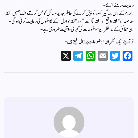
رعایت سامنے آئے-
اسلام کے اس ہمہ گیر تصور کو پیش کرنے کی خاطر جدید مسائل کو حل کرتے وقت ہمیں ” فقہ
مقاصد”، "فقہ واقع”، "فقہ مآلات” اور "فقہ نوازل” کے تقاضوں کی رعایت کرنی ہوگی-
ان حقائق کے مد نظر ان موضوعات کی گہری واقفیت ضروری ہے-
تو آئیے ایک نظر ان موضوعات پر ڈال لیتے ہیں-
X
Te
W
E
T
Fa
le
ha
m
wi
ce
gr
ts
ail
tte
bo
a
A
r
ok
m
pp