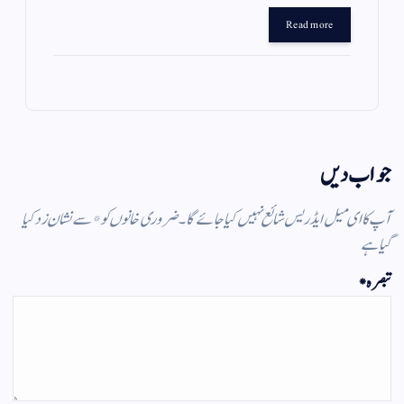
gr
ts
ail
tte
bo
Read more
a
A
r
ok
m
pp
جواب دیں
آپ کا ای میل ایڈریس شائع نہیں کیا جائے گا۔
ضروری خانوں کو
*
سے نشان زد کیا
گیا ہے
تبصرہ
*