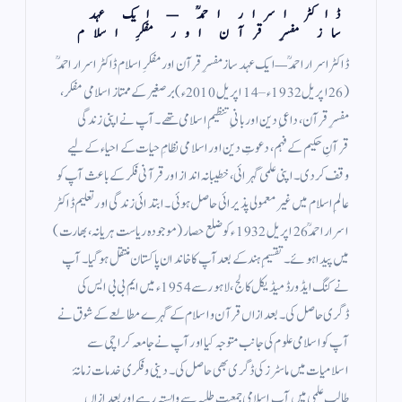
ڈاکٹر اسرار احمدؒ — ایک عہد
ساز مفسرِ قرآن اور مفکرِ اسلام
ڈاکٹر اسرار احمدؒ — ایک عہد ساز مفسرِ قرآن اور مفکرِ اسلام ڈاکٹر اسرار احمدؒ
(26 اپریل 1932ء – 14 اپریل 2010ء) برصغیر کے ممتاز اسلامی مفکر،
مفسرِ قرآن، داعیِ دین اور بانیِ تنظیمِ اسلامی تھے۔ آپ نے اپنی زندگی
قرآنِ حکیم کے فہم، دعوتِ دین اور اسلامی نظامِ حیات کے احیاء کے لیے
وقف کر دی۔ اپنی علمی گہرائی، خطیبانہ انداز اور قرآنی فکر کے باعث آپ کو
عالمِ اسلام میں غیر معمولی پذیرائی حاصل ہوئی۔ ابتدائی زندگی اور تعلیم ڈاکٹر
اسرار احمدؒ 26 اپریل 1932ء کو ضلع حصار (موجودہ ریاست ہریانہ، بھارت)
میں پیدا ہوئے۔ تقسیمِ ہند کے بعد آپ کا خاندان پاکستان منتقل ہو گیا۔ آپ
نے کنگ ایڈورڈ میڈیکل کالج، لاہور سے 1954ء میں ایم بی بی ایس کی
ڈگری حاصل کی۔ بعد ازاں قرآن و اسلام کے گہرے مطالعے کے شوق نے
آپ کو اسلامی علوم کی جانب متوجہ کیا اور آپ نے جامعہ کراچی سے
اسلامیات میں ماسٹرز کی ڈگری بھی حاصل کی۔ دینی و فکری خدمات زمانۂ
طالب علمی میں آپ اسلامی جمعیت طلبہ سے وابستہ رہے اور بعد ازاں