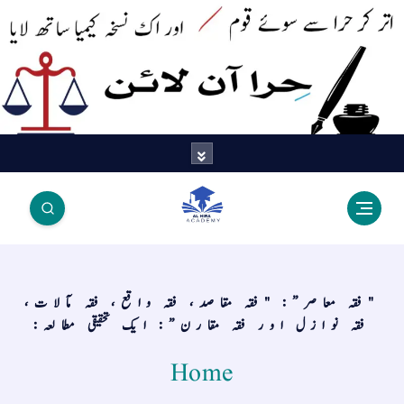
اتر کر حرا سے سوئے قوم آیا - اور
اک نسخہ کیمیا ساتھ لایا
"فقہ معاصر”: "فقہ مقاصد، فقہ واقع، فقہ مآلات،
فقہ نوازل اور فقہ مقارن”: ایک تحقیقی مطالعہ:
Home