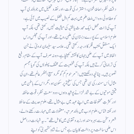
کا پرتو بکھیرتی نظر آتی ہے۔ علم کا رسوخ، فکر کی گہرائی، مطالعے کی وسعت،
دقتِ نظر، احاطۂ فنون، استقراء کی قوت، اور نقد و تحلیل میں جو بلندی آپ
کو عطا ہوئی، وہ اس خطۂ علم میں بہت کم اہلِ فضل کے نصیب میں آئی ہے،
آپ کی ذات محض ایک محدث یا فقیہ کی حیثیت نہیں رکھتی تھی، بلکہ آپ
علومِ اسلامیہ کے پورے دبستان کی علمی روح تھے، اور آپ کی مجلسِ درس
ایک مستقل مکتبِ فکر کا درجہ رکھتی تھی۔ علامہ سید سلیمان ندویؒ نے جن
الفاظ میں آپ کے علمی جہان کا نقشہ کھینچا ہے، وہ نہ صرف آپ کے مقامِ رفیع
کی ترجمانی کرتے ہیں بلکہ آپ کی شخصیت کے مختلف پہلوؤں کی گویا مجسم
تصویر ہیں۔ چنانچہ وہ لکھتے ہیں:”مرحوم کم گو مگر وسیع النظر عالم تھے، ان کی
مثال اُس سمندر کی سی تھی جس کی سطح تو پرسکون ہو، مگر اس کے باطن میں
قیمتی موتیوں کے بے شمار خزانے پوشیدہ ہوں، وہ وسعتِ نظر، قوتِ حافظہ
اور کثرتِ محفوظات میں اپنے عہد میں بے مثال تھے، علومِ حدیث کے حافظ
اور نکتہ شناس، علومِ ادب میں بلند مرتبہ، معقولات میں مہارت رکھنے والے،
شعر و سخن سے بہرہ مند اور زہد و تقوى میں کامل تھے” ۔ یہ شہادت دراصل
اس علمی ساخت و پرداخت کا بیان ہے جس نے شاہِ کشمیریؒ کو اپنے