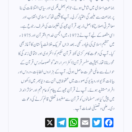
جماعتِ اسلامی میں شامل ہوئے، تاہم بعض فکری اور سیاسی اختلافات کی بنا
پر جماعت سے علیحدگی اختیار کر لی۔ آپ کا یقین تھا کہ اسلامی انقلاب اور
معاشرتی اصلاح کا اصل ذریعہ قرآنِ مجید کی تعلیمات کی طرف رجوع ہے۔
اسی مقصد کے لیے آپ نے 1972ء میں انجمن خدام القرآن اور 1975ء
میں تنظیمِ اسلامی کی بنیاد رکھی۔ بعد ازاں تحریکِ خلافت پاکستان کا آغاز بھی
کیا۔ آپ کی دعوت کا مرکزی نکتہ قرآنِ حکیم کو انفرادی اور اجتماعی زندگی کا
محور بنانا تھا۔ بحیثیت مفسرِ قرآن ڈاکٹر اسرار احمدؒ کو خصوصاً درسِ قرآن کے
حوالے سے عالمی شہرت حاصل ہوئی۔ آپ کے ہزاروں خطابات، دروس اور
بیانات آڈیو اور ویڈیو کی صورت میں محفوظ ہیں جن سے دنیا بھر میں لاکھوں
افراد مستفید ہوئے۔ آپ نے قرآنِ مجید کے پیغام کو عام فہم اور مؤثر انداز
میں پیش کیا اور مسلمانوں کو قرآن سے مضبوط تعلق قائم کرنے کی دعوت
دی۔ علمی و تصنیفی خدمات آپ…
X
Te
W
E
T
Fa
le
ha
m
wi
ce