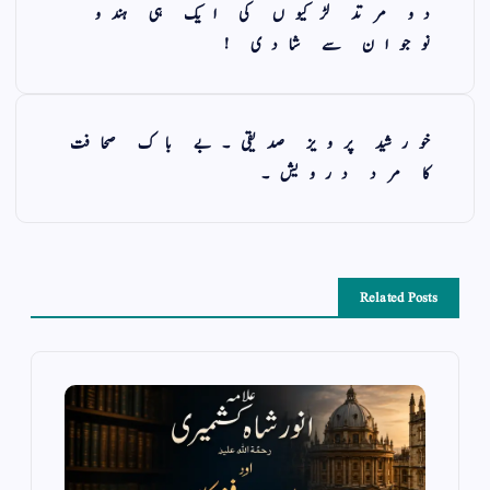
دو مرتد لڑکیوں کی ایک ہی ہندو
نوجوان سے شادی !
خورشید پرویز صدیقی۔بے باک صحافت
کا مرد درویش۔
Related Posts