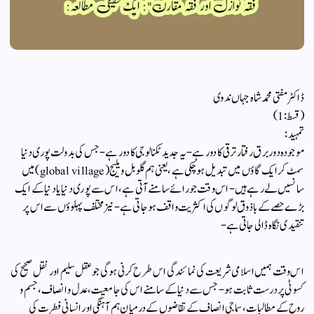
ڈاکٹر مفتی محمد شاہ جہاں ندوی
(قسط:1)
تمہید:
موجودہ دور برق رفتار ترقی کا دور ہے- یہ جدید ٹکنالوجی کا دور ہے- جس کی بدولت پوری دنیا
سمٹ کر ایک گاؤں میں تبدیل ہوچکی ہے، یعنی ہم گلوبل ویلیج (global village) میں
سانسیں لے رہے ہیں- اس وقت جو رائے سامنے آتی ہے، اس سے پوری دنیا یا دنیا کے ایک
بڑے حصے کے با ذوق لوگوں کی اکثریت واقف ہوجاتی ہے- نیز مختلف پہلوؤں سے اس پر
تنقیدی نگاہ ڈالی جاتی ہے-
اس وقت ہمیں اسلامی شریعت کی نمائندگی اس طرح کرنی ہوگی جو عقل سلیم اور نقل صحیح کی
کسوٹی پر درست ثابت ہو- جس سے دنیا کے سامنے اس کی جامعیت، عدل و انصاف، جسم و
روح کے مطالبات، سماجی انصاف کے تقاضوں کے درمیان ہم آہنگی اور انسانی فطرت کی