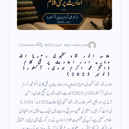
hira-online.com
جون 22, 2026
0 Comments
علامہ انور شاہ کشمیری رحمة الله
عليه اور احادیث پر فنی کلام
ڈاکٹر محمد اکرم ندوی، آكسفورڈ
(نومبر 2025)
علامہ انور شاہ کشمیری رحمة الله عليه اور احادیث پر فنی کلامڈاکٹر محمد اکرم
ندوی، آكسفورڈ (نومبر 2025) محدثِ وقت، شارحِ صحیح بخاری وسننِ
ترمذی، اور فقیہِ عصر، علامہ انور شاہ کشمیریؒ (وفات 1352ھ/1933ء)
کی ذاتِ گرامی برصغیر کی علمی و حدیثی روایت میں ایک بے مثال اور امتیازی
مقام رکھتی ہے، آپ کی شخصیت علومِ اسلامیہ کے ہر گوشے میں اپنی درخشانی