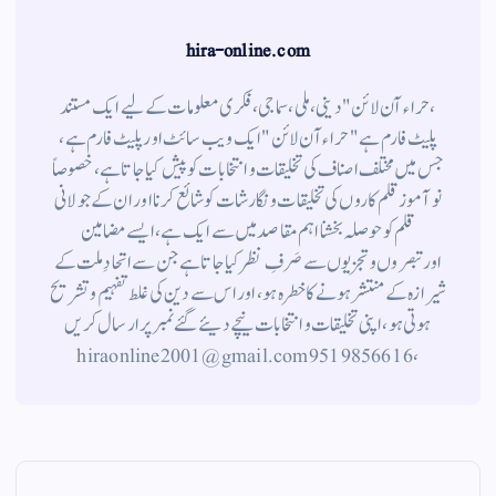
hira-online.com
،حراء آن لائن" دینی ، ملی ، سماجی ، فکری معلومات کے لیے ایک مستند
پلیٹ فارم ہے " حراء آن لائن " ایک ویب سائٹ اور پلیٹ فارم ہے ،
جس میں مختلف اصناف کی تخلیقات و انتخابات کو پیش کیا جاتا ہے ، خصوصاً
نوآموز قلم کاروں کی تخلیقات و نگارشات کو شائع کرنا اور ان کے جولانی
قلم کوحوصلہ بخشنا اہم مقاصد میں سے ایک ہے ، ایسے مضامین
اورتبصروں وتجزیوں سے صَرفِ نظر کیا جاتاہے جن سے اتحادِ ملت کے
شیرازہ کے منتشر ہونے کاخطرہ ہو ، اور اس سے دین کی غلط تفہیم وتشریح
ہوتی ہو، اپنی تخلیقات و انتخابات نیچے دیئے گئے نمبر پر ارسال کریں
، 9519856616 hiraonline2001@gmail.com