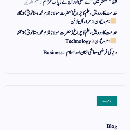
لفظ ” مستشرقین ” کے معنی اور ان کے نا پاک عزائم
از
کلیم الدین
خدمت کا درویش، علم کا چراغ(حضرت مولانا غلام محمد وستانویؒ)✍
: م ، ع ، ن
از
حراء آن لائن
خدمت کا درویش، علم کا چراغ(حضرت مولانا غلام محمد وستانویؒ)✍
: م ، ع ، ن
از
Technology
دنیا کی فرضی معاشی اڑان اور اسلام
از
Business
زمرے
Blog