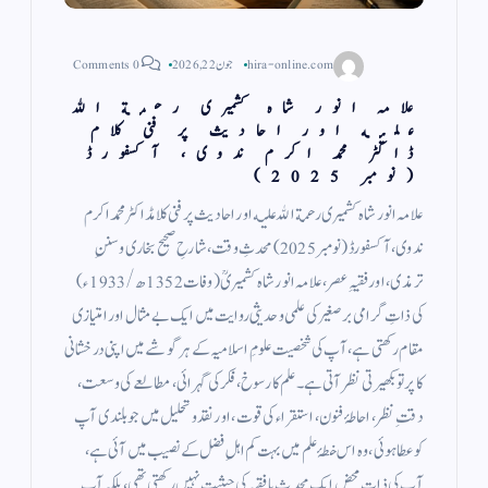
hira-online.com
جون 22, 2026
0 Comments
علامہ انور شاہ کشمیری رحمة الله
عليه اور احادیث پر فنی کلام
ڈاکٹر محمد اکرم ندوی، آكسفورڈ
(نومبر 2025)
علامہ انور شاہ کشمیری رحمة الله عليه اور احادیث پر فنی کلامڈاکٹر محمد اکرم
ندوی، آكسفورڈ (نومبر 2025) محدثِ وقت، شارحِ صحیح بخاری وسننِ
ترمذی، اور فقیہِ عصر، علامہ انور شاہ کشمیریؒ (وفات 1352ھ/1933ء)
کی ذاتِ گرامی برصغیر کی علمی و حدیثی روایت میں ایک بے مثال اور امتیازی
مقام رکھتی ہے، آپ کی شخصیت علومِ اسلامیہ کے ہر گوشے میں اپنی درخشانی
کا پرتو بکھیرتی نظر آتی ہے۔ علم کا رسوخ، فکر کی گہرائی، مطالعے کی وسعت،
دقتِ نظر، احاطۂ فنون، استقراء کی قوت، اور نقد و تحلیل میں جو بلندی آپ
کو عطا ہوئی، وہ اس خطۂ علم میں بہت کم اہلِ فضل کے نصیب میں آئی ہے،
آپ کی ذات محض ایک محدث یا فقیہ کی حیثیت نہیں رکھتی تھی، بلکہ آپ