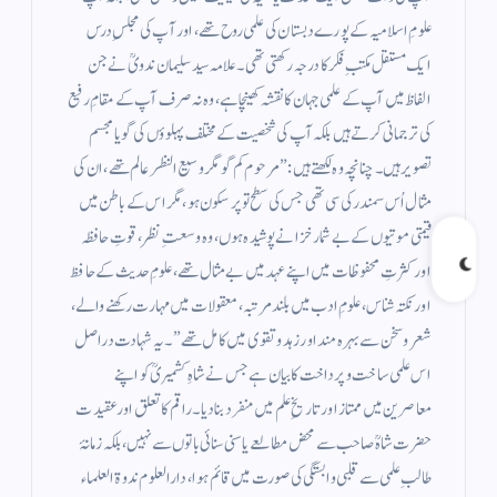
علومِ اسلامیہ کے پورے دبستان کی علمی روح تھے، اور آپ کی مجلسِ درس
ایک مستقل مکتبِ فکر کا درجہ رکھتی تھی۔ علامہ سید سلیمان ندویؒ نے جن
الفاظ میں آپ کے علمی جہان کا نقشہ کھینچا ہے، وہ نہ صرف آپ کے مقامِ رفیع
کی ترجمانی کرتے ہیں بلکہ آپ کی شخصیت کے مختلف پہلوؤں کی گویا مجسم
تصویر ہیں۔ چنانچہ وہ لکھتے ہیں:”مرحوم کم گو مگر وسیع النظر عالم تھے، ان کی
مثال اُس سمندر کی سی تھی جس کی سطح تو پرسکون ہو، مگر اس کے باطن میں
قیمتی موتیوں کے بے شمار خزانے پوشیدہ ہوں، وہ وسعتِ نظر، قوتِ حافظہ
اور کثرتِ محفوظات میں اپنے عہد میں بے مثال تھے، علومِ حدیث کے حافظ
اور نکتہ شناس، علومِ ادب میں بلند مرتبہ، معقولات میں مہارت رکھنے والے،
شعر و سخن سے بہرہ مند اور زہد و تقوى میں کامل تھے” ۔ یہ شہادت دراصل
اس علمی ساخت و پرداخت کا بیان ہے جس نے شاہِ کشمیریؒ کو اپنے
معاصرین میں ممتاز اور تاریخِ علم میں منفرد بنا دیا۔راقم کا تعلق اور عقیدت
حضرت شاہؒ صاحب سے محض مطالعے یا سنی سنائی باتوں سے نہیں، بلکہ زمانۂ
طالبِ علمی سے قلبی وابستگی کی صورت میں قائم ہوا، دارالعلوم ندوۃ العلماء