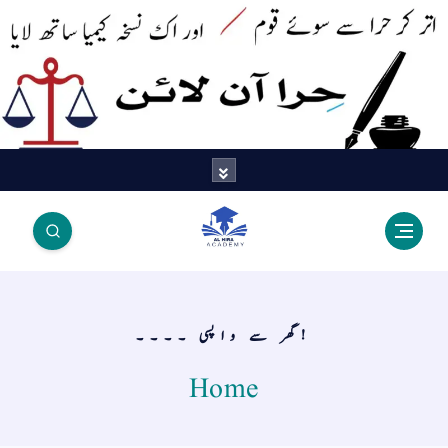
اتر کر حرا سے سوئے قوم آیا - اور
اک نسخہ کیمیا ساتھ لایا
!گھر سے واپسی ۔۔۔۔
Home