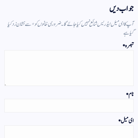
جواب دیں
آپ کا ای میل ایڈریس شائع نہیں کیا جائے گا۔
ضروری خانوں کو
*
سے نشان زد کیا
گیا ہے
تبصرہ
*
نام
*
ای میل
*