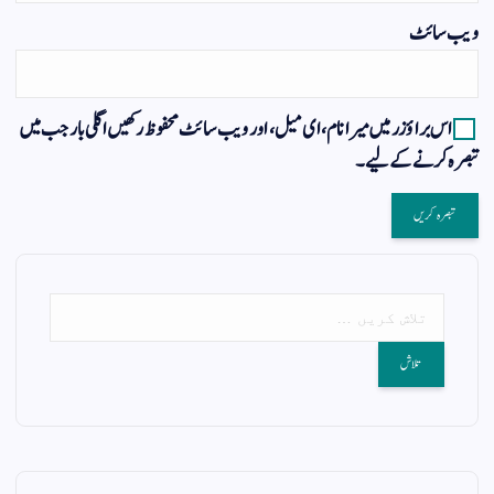
ویب‌ سائٹ
اس براؤزر میں میرا نام، ای میل، اور ویب سائٹ محفوظ رکھیں اگلی بار جب میں
تبصرہ کرنے کےلیے۔