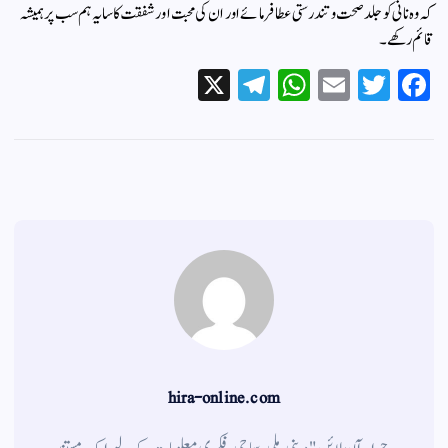
کہ وہ نانی کو جلد صحت و تندرستی عطا فرمائے اور ان کی محبت اور شفقت کا سایہ ہم سب پر ہمیشہ
قائم رکھے۔
X
Te
W
E
T
Fa
le
ha
m
wi
ce
gr
ts
ail
tte
bo
a
A
r
ok
m
pp
hira-online.com