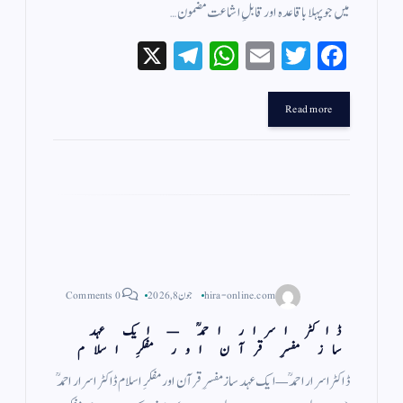
میں جو پہلا باقاعدہ اور قابلِ اشاعت مضمون…
X
Te
W
E
T
Fa
le
ha
m
wi
ce
gr
ts
ail
tte
bo
Read more
a
A
r
ok
m
pp
hira-online.com
جون 8, 2026
0 Comments
ڈاکٹر اسرار احمدؒ — ایک عہد
ساز مفسرِ قرآن اور مفکرِ اسلام
ڈاکٹر اسرار احمدؒ — ایک عہد ساز مفسرِ قرآن اور مفکرِ اسلام ڈاکٹر اسرار احمدؒ