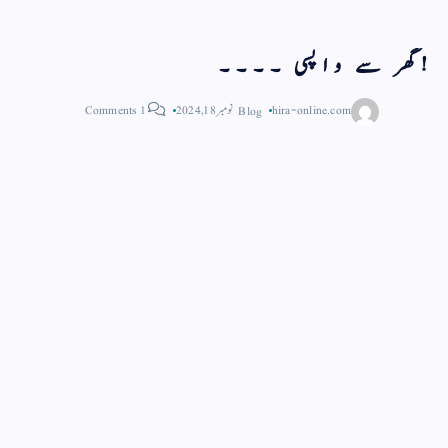
!گھر سے واپسی ۔۔۔۔
hira-online.com
Blog
نومبر 18, 2024
1 Comments