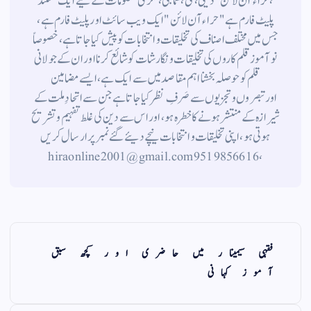
،حراء آن لائن" دینی ، ملی ، سماجی ، فکری معلومات کے لیے ایک مستند
پلیٹ فارم ہے " حراء آن لائن " ایک ویب سائٹ اور پلیٹ فارم ہے ،
جس میں مختلف اصناف کی تخلیقات و انتخابات کو پیش کیا جاتا ہے ، خصوصاً
نوآموز قلم کاروں کی تخلیقات و نگارشات کو شائع کرنا اور ان کے جولانی
قلم کوحوصلہ بخشنا اہم مقاصد میں سے ایک ہے ، ایسے مضامین
اورتبصروں وتجزیوں سے صَرفِ نظر کیا جاتاہے جن سے اتحادِ ملت کے
شیرازہ کے منتشر ہونے کاخطرہ ہو ، اور اس سے دین کی غلط تفہیم وتشریح
ہوتی ہو، اپنی تخلیقات و انتخابات نیچے دیئے گئے نمبر پر ارسال کریں
، 9519856616 hiraonline2001@gmail.com
فقہی سیمینار میں حاضری اور کچھ سبق
آموز کہانی