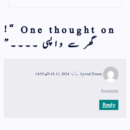
!
One thought on “
گھر سے واپسی ۔۔۔۔
”
Ajwad Hasan
نے کہا:
18.11.2024 وقت 14:55
Aameen
Reply