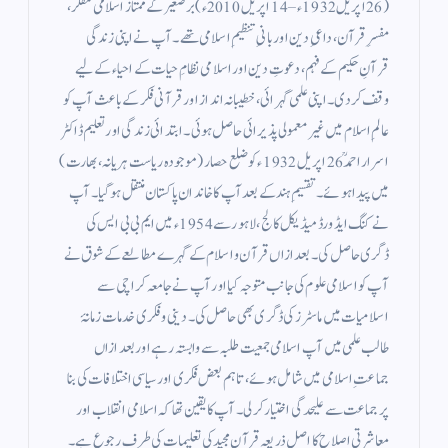
(26 اپریل 1932ء – 14 اپریل 2010ء) برصغیر کے ممتاز اسلامی مفکر،
مفسرِ قرآن، داعیِ دین اور بانیِ تنظیمِ اسلامی تھے۔ آپ نے اپنی زندگی
قرآنِ حکیم کے فہم، دعوتِ دین اور اسلامی نظامِ حیات کے احیاء کے لیے
وقف کر دی۔ اپنی علمی گہرائی، خطیبانہ انداز اور قرآنی فکر کے باعث آپ کو
عالمِ اسلام میں غیر معمولی پذیرائی حاصل ہوئی۔ ابتدائی زندگی اور تعلیم ڈاکٹر
اسرار احمدؒ 26 اپریل 1932ء کو ضلع حصار (موجودہ ریاست ہریانہ، بھارت)
میں پیدا ہوئے۔ تقسیمِ ہند کے بعد آپ کا خاندان پاکستان منتقل ہو گیا۔ آپ
نے کنگ ایڈورڈ میڈیکل کالج، لاہور سے 1954ء میں ایم بی بی ایس کی
ڈگری حاصل کی۔ بعد ازاں قرآن و اسلام کے گہرے مطالعے کے شوق نے
آپ کو اسلامی علوم کی جانب متوجہ کیا اور آپ نے جامعہ کراچی سے
اسلامیات میں ماسٹرز کی ڈگری بھی حاصل کی۔ دینی و فکری خدمات زمانۂ
طالب علمی میں آپ اسلامی جمعیت طلبہ سے وابستہ رہے اور بعد ازاں
جماعتِ اسلامی میں شامل ہوئے، تاہم بعض فکری اور سیاسی اختلافات کی بنا
پر جماعت سے علیحدگی اختیار کر لی۔ آپ کا یقین تھا کہ اسلامی انقلاب اور
معاشرتی اصلاح کا اصل ذریعہ قرآنِ مجید کی تعلیمات کی طرف رجوع ہے۔