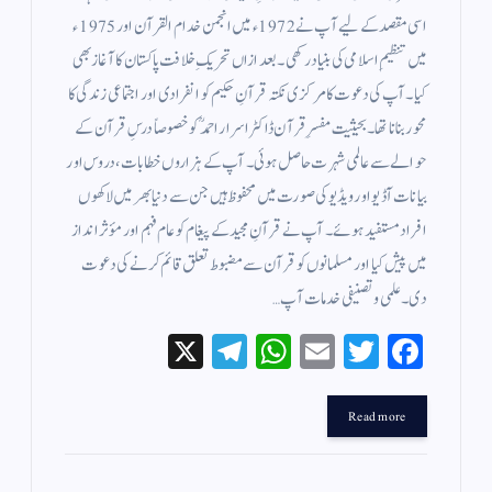
اسی مقصد کے لیے آپ نے 1972ء میں انجمن خدام القرآن اور 1975ء
میں تنظیمِ اسلامی کی بنیاد رکھی۔ بعد ازاں تحریکِ خلافت پاکستان کا آغاز بھی
کیا۔ آپ کی دعوت کا مرکزی نکتہ قرآنِ حکیم کو انفرادی اور اجتماعی زندگی کا
محور بنانا تھا۔ بحیثیت مفسرِ قرآن ڈاکٹر اسرار احمدؒ کو خصوصاً درسِ قرآن کے
حوالے سے عالمی شہرت حاصل ہوئی۔ آپ کے ہزاروں خطابات، دروس اور
بیانات آڈیو اور ویڈیو کی صورت میں محفوظ ہیں جن سے دنیا بھر میں لاکھوں
افراد مستفید ہوئے۔ آپ نے قرآنِ مجید کے پیغام کو عام فہم اور مؤثر انداز
میں پیش کیا اور مسلمانوں کو قرآن سے مضبوط تعلق قائم کرنے کی دعوت
دی۔ علمی و تصنیفی خدمات آپ…
X
Te
W
E
T
Fa
le
ha
m
wi
ce
gr
ts
ail
tte
bo
Read more
a
A
r
ok
m
pp