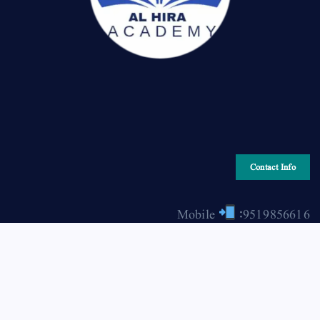
Contact Info
Mobile
:9519856616
Email
: hiraonline2001@gmail.com
Copyright © 2026 HIRA ONLINE / حرا آن لائن | Powered