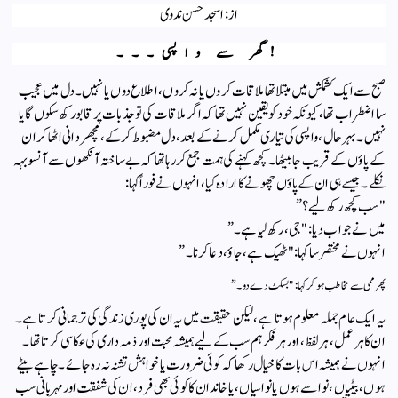
از : اسجد حسن ندوی
!گھر سے واپسی۔۔۔
صبح سے ایک کشمکش میں مبتلا تھا ملاقات کروں یا نہ کروں، اطلاع دوں یا نہیں۔ دل میں عجیب
سا اضطراب تھا، کیونکہ خود کو یقین نہیں تھا کہ اگر ملاقات کی تو جذبات پر قابو رکھ سکوں گا یا
نہیں۔ بہرحال، واپسی کی تیاری مکمل کرنے کے بعد، دل مضبوط کر کے، مچھر دانی اٹھا کر ان
کے پاؤں کے قریب جا بیٹھا۔ کچھ کہنے کی ہمت جمع کر رہا تھا کہ بے ساختہ آنکھوں سے آنسو بہہ
نکلے۔ جیسے ہی ان کے پاؤں چھونے کا ارادہ کیا، انہوں نے فوراً کہا:
"سب کچھ رکھ لیے؟”
میں نے جواب دیا: "جی، رکھ لیا ہے۔”
انہوں نے مختصر سا کہا: "ٹھیک ہے، جاؤ، دعا کرنا۔”
پھر ممی سے مخاطب ہو کر کہا: "بسکٹ دے دو۔”
یہ ایک عام جملہ معلوم ہوتا ہے، لیکن حقیقت میں یہ ان کی پوری زندگی کی ترجمانی کرتا ہے۔
ان کا ہر عمل، ہر لفظ، اور ہر فکر ہم سب کے لیے ہمیشہ محبت اور ذمہ داری کی عکاسی کرتا تھا۔
انہوں نے ہمیشہ اس بات کا خیال رکھا کہ کوئی ضرورت یا خواہش تشنہ نہ رہ جائے۔ چاہے بیٹے
ہوں، بیٹیاں، نواسے ہوں یا نواسیاں، یا خاندان کا کوئی بھی فرد، ان کی شفقت اور مہربانی سب