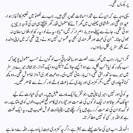
پر یکساں تھی۔
یہی وجہ ہے کہ ان کے بے شمار احسانات مجھ پر بھی ہیں۔ جب سے لکھنؤ میں تعلیم کا آغاز ہوا،
عیدالاضحیٰ اور ششماہی چھٹیوں میں گھر آنے کا معمول تھا۔ گھر پہنچتے ہی ان کی توجہ ہر چیز پر
ہوتی تھی۔ جانے سے پہلے وہ ہر بار اصرار کرتیں: "بابو، یہ لے لو، یہ رکھ لو، فلاں سامان نہ
بھول جانا۔” ان کی محبت اور فکرمندی کبھی یہ محسوس نہیں ہونے دیتی تھی کہ میں اپنی والدہ
کے بغیر سفر پر نکل رہا ہوں۔
مگر اس بار، جب میں گھر سے رخصت ہو رہا تھا، باقی سب لوگوں نے حسبِ معمول پوچھا کہ
سب کچھ رکھ لیا؟ کب نکل رہے ہو؟ کیسے جاؤ گے؟ لیکن وہ ایک آواز، جو ہمیشہ میرے ہر سفر
میں میرے ساتھ رہتی تھی، اس بار سنائی نہیں دی۔ وہ محبت بھری آواز خاموش تھی۔ وہ کچھ
کہنا تو چاہ رہی تھیں، مگر کمزوری اور بیماری کے باعث بولنے اور کرنے سے قاصر تھیں۔
یہ کوئی اور نہیں، میری نانی ہیں، جو تقریباً ایک ماہ سے علیل ہیں۔ ان کی عیادت کے لیے
اچانک گھر جانا ہوا۔ نیک لوگوں کی خدمت اور تیمارداری کا موقع نصیب والوں کو ہی ملتا ہے۔ وہ
لوگ جو ان کی خدمت کر رہے ہیں یا کر چکے ہیں، یقیناً بہت خوش نصیب ہیں۔ یہ ایک نعمت
ہے جو اللّٰہ ہر کسی کو نہیں عطا کرتا۔
الحمدللّٰہ، اب ان کی حالت پہلے سے بہتر ہے، اگرچہ کمزوری بہت زیادہ ہے۔ اللّٰہ سے دعا ہے