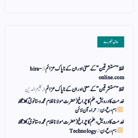
حالیہ تبصرے
لفظ ” مستشرقین ” کے معنی اور ان کے نا پاک عزائم
از
hira-
online.com
لفظ ” مستشرقین ” کے معنی اور ان کے نا پاک عزائم
از
کلیم الدین
خدمت کا درویش، علم کا چراغ(حضرت مولانا غلام محمد وستانویؒ)✍
: م ، ع ، ن
از
حراء آن لائن
خدمت کا درویش، علم کا چراغ(حضرت مولانا غلام محمد وستانویؒ)✍
: م ، ع ، ن
از
Technology