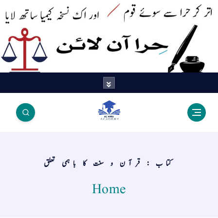
اتر کر حرا سے سوئے قوم آیا - اور
اک نسخہ کیمیا ساتھ لایا
کتاب : قرآن و سنت کا باہمی تعلق
Home