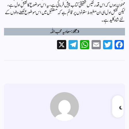
ممنون ہوں کہ اس قدر نفیس تحقیقی کتاب پیش فرمائی ہے، یہ اس موضوع کا نقشِ اول ہے،
لیکن نقش اول ہی ان مضبوط ستونوں پر قائم ہے کہ مستقبل میں اس موضوع لکھنے والوں کے
لئے شاہ کلید ہے۔
✍️: معاویہ محب اللّٰہ
X
Te
W
E
T
Fa
le
ha
m
wi
ce
gr
ts
ail
tte
bo
a
A
r
ok
m
pp