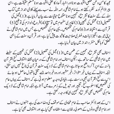
مجید کا من و عن قطعی الثبوت ہونا اور اخبار آحاد کا ظنی الثبوت ہونا مسلم حقیقت ہے، اسی
پیراڈائم کو مد نظر رکھتے ہوئے امام شافعی رحمہ اللّٰہ نے سب سے پہلے کلامی انداز میں کتاب
اللہ کے لئے سنت کا تشریح و تبیین ہونا متنوع حیثیات سے بیان فرمایا ہے ؛ (1) مجمل کی
تفصیل (2) محتمل کی تعیین (3) ظاہری مفہوم میں توسیع (4) فروع و لوازم کی توضیح (5)
قرآن سے استنباط اور (6) عام کی تخصیص۔ یہی عام کی تخصیص ہے جس میں امام شافعی نے
اپنی حیرت انگیز ذہانت و فطری صلاحیت کا ثبوت پیش کیا ہے، اور قرآن وسنت کے باہمی
تعلق کو بالکل منفرد انداز میں بیان فرمایا ہے۔
احناف بھی تشریح و تبیین کے ضمن میں ؛ (1) مجمل کی تفصیل(2) محتمل کی تعیین کے سلسلے
میں امام شافعی کے ساتھ ہے، لیکن احناف اور امام شافعی کے درمیان نقطۂ اختلاف نسخ القرآن
بالسنہ کے اوپر آکر واضح ہوجاتا ہے، امام شافعی کے نزدیک سنت قرآن کی ناسخ نہیں بن سکتی،
جبکہ احناف کے یہاں خبر متواتر، خبر مشہور اور وہ خبر واحد جسے تلقی بالقبول حاصل ہو جائے
اس سے نسخ القرآن بھی درست ہے۔بنیادی وجہ یہ معلوم ہوتی ہے کہ احناف کے یہاں عام
کی تخصیص کا اسلوب نسخ، تغییر اور تبدیل کے زمرے میں آتا ہے جبکہ امام شافعی کے نزدیک
عام کی تخصیص بھی تشریح و تبیین ہی کا درجہ رکھتی ہے۔
اس کے بعد ڈاکٹر صاحب نے امام طحاوی کے موقف کی وضاحت کی ہے جنہوں نے احناف
اور امام شافعی دونوں کے اصولی رجحان سے استفادہ بھی کیا ہے اور اختلاف بھی کیا ہے۔