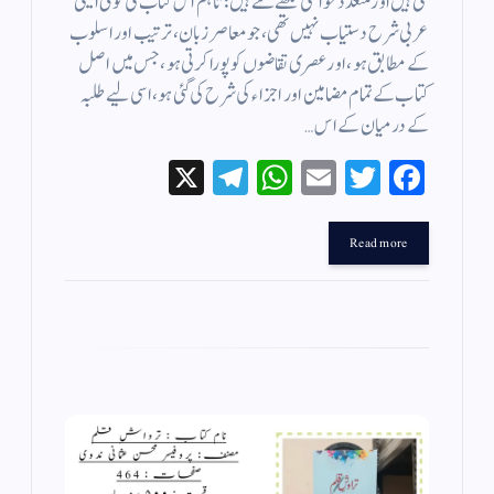
گئی ہیں اور متعدد حواشی لکھے گئے ہیں؛ تاہم اس کتاب کی کوئی ایسی
عربی شرح دستیاب نہیں تھی، جو معاصر زبان، ترتیب اور اسلوب
کے مطابق ہو، اور عصری تقاضوں کوپورا کرتی ہو، جس میں اصل
کتاب کے تمام مضامین اور اجزاء کی شرح کی گئی ہو، اسی لیے طلبہ
کے درمیان کے اس…
X
Te
W
E
T
Fa
le
ha
m
wi
ce
gr
ts
ail
tte
bo
Read more
a
A
r
ok
m
pp