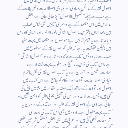
ونصاب کو اختیار کرنے والے بیشتر مدارس کے درسِ نظامی میں
اصول فقہ کے مدخل، مبادی اور بنیادی اصطلاحات وتعریفات کے
لیے سب سے پہلے’’ تسہیل الاصول ‘‘ پڑھائی جاتی ہے، بعض
مدارس میں اس مقصد کے لیے دوسری کتابیں بھی شاملِ نصاب
ہیں، بعد ازاں بالترتیب اصول الشاشی، نور الانوار اور حسامی کا درس
دیا جاتا ہے، یہ تمام کتابیں اپنے موضوع اور مقصد میں بہت مفید
ہیں؛ لیکن حقیقت یہ ہے کہ طلبہ کو اصولِ فقہ کے موضوع میں
سب سے زیادہ جس کتاب سے فائدہ ہوتا ہے، وہ ’’ اصول الشاشی ‘‘
ہے، اس کتاب کی ترتیب ، منہج اور اسلوب بہت شاندار ہے،
عبارت سلیس اور آسان ہے، یہ کتاب اصولِ فقہ کی تقریباً تمام
بنیادی اصطلاحات، قواعد اور احکام کو جامع ہے، ا س کتاب میں
اصول اور قواعد کے ساتھ ایک معتد بہ مقدار میں مثالیں پیش کی
گئی ہیں، جس سے قاعدہ اور اس کی تطبیق بخوبی طلبہ کو ذہن نشیں ہو
جاتی ہے؛ اسی لیے اصول فقہ کے طلبہ اور اساتذہ کے درمیان یہ
کتاب بہت مقبول ہے۔اردو میں بھی اس کتاب کی بہت سی
شروحات لکھی گئی ہیں اور عربی میں بھی بعض مستقل شرحیں لکھی