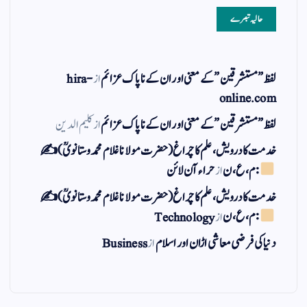
حالیہ تبصرے
لفظ ” مستشرقین ” کے معنی اور ان کے نا پاک عزائم
از
hira-
online.com
لفظ ” مستشرقین ” کے معنی اور ان کے نا پاک عزائم
از
کلیم الدین
خدمت کا درویش، علم کا چراغ(حضرت مولانا غلام محمد وستانویؒ)✍
: م ، ع ، ن
از
حراء آن لائن
خدمت کا درویش، علم کا چراغ(حضرت مولانا غلام محمد وستانویؒ)✍
: م ، ع ، ن
از
Technology
دنیا کی فرضی معاشی اڑان اور اسلام
از
Business