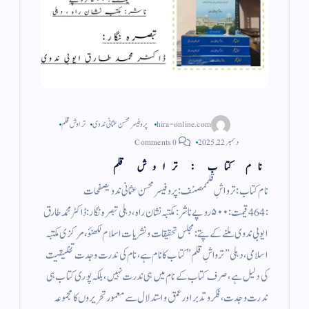
hira-online.com
پروفیسر محسن عثمانی ندوی
تراوش قلم
دسمبر 22, 2025
0 Comments
نام کتاب : تراوش قلم
نام کتاب : ترواشِ قلممصنف: پروفیسر محسن عثمانی ندویصفحات
: 464قیمت: ۵۰۰ روپےناشر: مکتبہ نشان راہ ، دہلی تبصرہ نگار: ڈاکٹر محمد طارق
ایوبی ندوی ملنے کے پتے :مجلس تحقیقات و نشریات اسلام لکھنؤ،مرکزی مکتبہ
اسلامی، دہلی ” ترواشِ قلم” کتاب کا نام ہے، نام کی ندرت وجدت تخلیقیت
کی دلیل ہے،صرف کتاب کے نام میں ہی ندرت نہیں ، بلکہ پوری کتاب ہی
ندرت و جدت ، فکر و تدبر اور عمق و استدلال سے معمور تحریروں کا مجموعہ