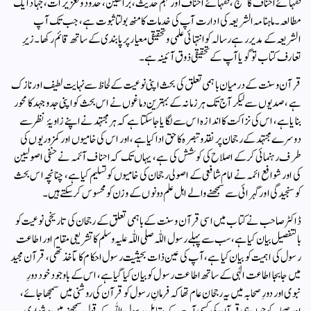
فقہائے احناف کا منہج، فقہائے احناف اور فہم حدیث، براھین، حدود و تعزیرات، جہاد ایک
مطالعہ۔ ماہنامہ الشریعہ کی ادارت آپ کی خدمات کا منھ بولتا ثبوت ہے، جب تک آپ
الشریعہ کے مدیر رہے رسالہ کو انتہائی علمی و تحقیقی معیار پر پابندی کے ساتھ قائم رکھا۔زیرِ
تعارف کتاب تو گویا آپ کے تحقیقی ذوق آئینہ ہے۔
قرآن وسنت کے درمیان باہمی تعلق کی بحث اپنی نوعیت کے لحاظ سے نہایت لطیف اور نازک
ہے، صدیوں سے لیکر آج تک ہر زمانہ کے بہترین دماغوں نے اس بحث کو اپنی جد و جہد کا محور
بنایا ہے، اس کی نزاکت کا اندازہ اس سے لگایا جاسکتا ہے کہ ہر مجتہد نے اپنے زاویۂ نظر سے
دوسرے مجتہد کے رجحان پر نقد و تبصرہ کا حق ادا کیا ہے، اور اس کی خامیوں اور کمزوریوں کی
طرف رہنمائی کرکے اصلاح کی کوشش کی ہے، یہاں تک کہ احناف آئمہ نے حنفی اصولیین
کی اور شوافع ائمہ نے امام شافعی کے اصولی رجحان کی خامیوں کو تسلیم کیا ہے، چنانچہ اس بحث
کو سنجیدگی اور گہرائی سے سمجھنے والے اہل علم دونوں کے وزن کو محسوس کرسکتے ہیں۔
ڈاکٹر صاحب نے کتاب میں اسی قرآن وسنت کے باہمی تعلق کے رجحان کی تاریخی نوعیت کو
بالتفصیل بیان کیا ہے، سب سے پہلے رسول اللّٰہ صلی اللّٰہ علیہ وسلم کا تشریعی مقام اور اطاعت
رسول کی اہمیت کو بیان کیا ہے، آپ کی عین ذات بحیثیت رسول احکام کا مآخذ تھی، قرآن مجید
میں جا بجا اطاعت الٰہی کے ساتھ اطاعت رسول کو بیان کیا گیا ہے، اس کے باوجود خود دورِ
نبوی اور دورِ صحابہ میں یہ رجحان عام تھا کہ فرمانِ رسول کو قرآن کی روشنی میں سمجھا جائے،