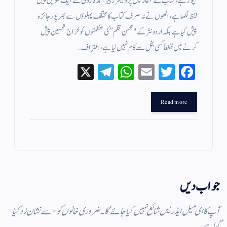
نچوڑ ہے، کتاب کے آغاز میں پروفیسر زبیر احمد فاروقی نے ایک طویل پیش
لفظ لکھا ہے، انھوں نے نہ صرف کتاب کا مختلف پہلوؤں سے بھرپور جائزہ
پیش کیا ہے بلکہ اردو نثر کے "محسن قلم” کی عظمتوں کو خراج تحسین پیش
کرنے میں قطعاً کسی بخل سے کام نہیں لیاہے، اعتراف…
X
Te
W
E
T
Fa
le
ha
m
wi
ce
gr
ts
ail
tte
bo
Read more
a
A
r
ok
m
pp
جواب دیں
آپ کا ای میل ایڈریس شائع نہیں کیا جائے گا۔
ضروری خانوں کو
*
سے نشان زد کیا
گیا ہے