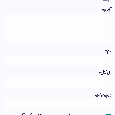
تبصرہ
*
نام
*
ای میل
*
ویب‌ سائٹ