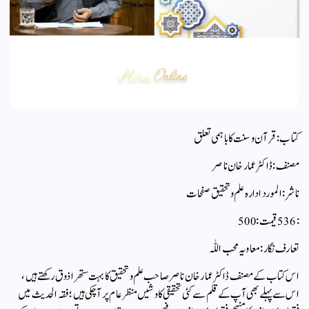
کتاب : قرآن وسنت کا باہمی تعلق
مصنف : ڈاکٹر عمار خان ناصر
ناشر : المورد ادارہ علم وتحقیق صفحات
: 536قیمت : 500
تعارف نگار : معاویہ محب اللّٰہ
اس کتاب کے مصنف ڈاکٹر عمار خان ناصر صاحب علم و تحقیق کا بہت ستھرا ذوق رکھتے ہیں،
اس سے پہلے بھی آپ کے قلم سے کئی تحقیقی کاوشیں منظر عام پر آ چکی ہیں ؛ فقہ الحدیث میں