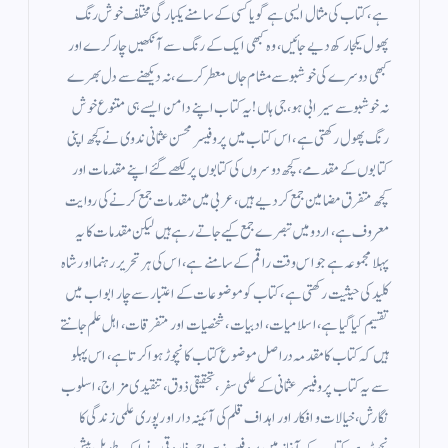
ہے، کتاب کی مثال ایسی ہے گویا کسی کے سامنے یکبارگی مختلف خوش رنگ
پھول یکجا رکھ دیے جائیں، وہ کبھی ایک کے رنگ سے آنکھیں چار کرے اور
کبھی دوسرے کی خوشبو سے مشام جاں معطر کرے، نہ دیکھنے سے دل بھرے
نہ خوشبو سے سیرابی ہو، جی ہاں ! یہ کتاب اپنے دامن ایسے ہی متنوع خوش
رنگ پھول رکھتی ہے، اس کتاب میں پروفیسر محسن عثمانی ندوی نے کچھ اپنی
کتابوں کے مقدمے ، کچھ دوسروں کی کتابوں پر لکھے گئےاپنے مقدمات اور
کچھ متفرق مضامین جمع کر دیے ہیں، عربی میں مقدمات جمع کرنے کی روایت
معروف ہے، اردو میں تبصرے جمع کیے جاتے رہے ہیں لیکن مقدمات کا یہ
پہلا مجموعہ ہے جو اس وقت راقم کے سامنے ہے، اس کی ہر تحریر رہنما اور شاہ
کلید کی حیثیت رکھتی ہے، کتاب کو موضوعات کے اعتبار سے چار ابواب میں
تقسیم کیا گیا ہے، اسلامیات، ادبیات ، شخصیات اور متفرقات، اہل علم جانتے
ہیں کہ کتاب کا مقدمہ دراصل موضوع کتاب کا نچوڑ ہوا کرتا ہے، اس پہلو
سے یہ کتاب پروفیسر عثمانی کے علمی سفر، تحقیقی ذوق ، تنقیدی مزاج ، اسلوب
نگارش، خیالات و افکار اور اہداف قلم کی آئینہ دار اور پوری علمی زندگی کا