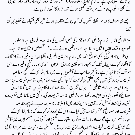
جاتا ہے؟ یہی وجہ ہے کہ امام طحاوی، علماء ماوراء النھر اور اخیر دور میں علامہ انور شاہ کشمیری
نے بھی اسلوبِ عام کے ہر وقت قطعی ہونے میں تردد کا اظہار فرمایا ہے۔
ایسے ہی احناف کا دوسرا نقطۂ نظر یہ کہ ” بیان کے مقارن ہونے ” پر بھی فقہاء نے تنقیدیں کی
ہیں۔
نیز شوافع ائمہ نے امام شافعی کے موقف کی علمی الجھنوں کی وضاحت فرمائی ہے ؛ اسلوبِ
عموم ہر وقت قابلِ احتمال ہوتا ہے، اور وہ ظنی ہونے کے ساتھ تخصیص کا محتاج ہوتا ہے۔
اسی طرح جوازِ نسخ پر بھی شوافع ائمہ میں؛ امام الحرمین الجوینی، الکیا الہراسی وغیرہ نے اختلاف
کا اظہار کیا ہے، یہاں تک کہ جمہور اصولیین ؛ رازی، غزالی، آمدی اور زرکشی وغیرہ نے اسی
موقف کی تائید کی ہے۔ڈاکٹر صاحب نے آٹھویں باب میں امام شاطبی کے منھج ؛ مقاصدِ
شریعت کی روشنی میں باہمی تعلق کی نوعیت کو اجاگر کیا ہے، احکام میں مقاصدِ شریعت کی بہت
زیادہ اہمیت ہے، امام شاطبی کے یہاں تشریع کے مقاصد اور احکام شرعیہ میں ملحوظ انسانی
مصالح کا تصور بنیاد کی حیثیت رکھتا ہے، شاطبی مقاصد شریعت کی روشنی میں مآخذ میں قطعیت و
ظنیت کی بحث کو حل کرتے ہیں، اس بحث میں ڈاکٹر عمار ناصر صاحب نے پہلے مقاصد
شریعت اور مصالح کا مختصر خلاصہ پیش کیا ہے، اس کے بعد ذکر کیا ہے کہ ؛ امام شاطبی کے
یہاں نصوص اپنے ثبوت اور دلالت دونوں اعتبار سے قطعی اور ظنی میں منقسم ہیں۔ نیز شاطبی
کے نزدیک شریعت کلیات و اصول اور جزئیات و فروع پر مشتمل ہے، کلیات سے مراد اجتماعی
مصالح و مقاصد ہیں اور تمام کلیات قطعی دلائل سے ماخوذ ہوتے ہیں، یہاں تک کہ کلیات