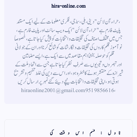
hira-online.com
،حراء آن لائن" دینی ، ملی ، سماجی ، فکری معلومات کے لیے ایک مستند
پلیٹ فارم ہے " حراء آن لائن " ایک ویب سائٹ اور پلیٹ فارم ہے ،
جس میں مختلف اصناف کی تخلیقات و انتخابات کو پیش کیا جاتا ہے ، خصوصاً
نوآموز قلم کاروں کی تخلیقات و نگارشات کو شائع کرنا اور ان کے جولانی
قلم کوحوصلہ بخشنا اہم مقاصد میں سے ایک ہے ، ایسے مضامین
اورتبصروں وتجزیوں سے صَرفِ نظر کیا جاتاہے جن سے اتحادِ ملت کے
شیرازہ کے منتشر ہونے کاخطرہ ہو ، اور اس سے دین کی غلط تفہیم وتشریح
ہوتی ہو، اپنی تخلیقات و انتخابات نیچے دیئے گئے نمبر پر ارسال کریں
، 9519856616 hiraonline2001@gmail.com
ناول : قسم اس وقت کی