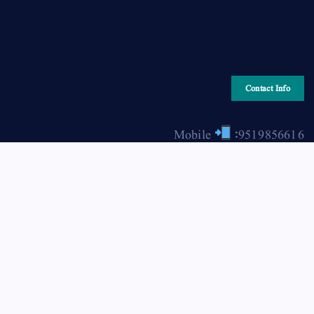
Contact Info
Mobile
:9519856616
Email
: hiraonline2001@gmail.com
Copyright © 2026 HIRA ONLINE / حرا آن لائن | Powered
by Asjad Hassan Nadwi [hira-online.com]