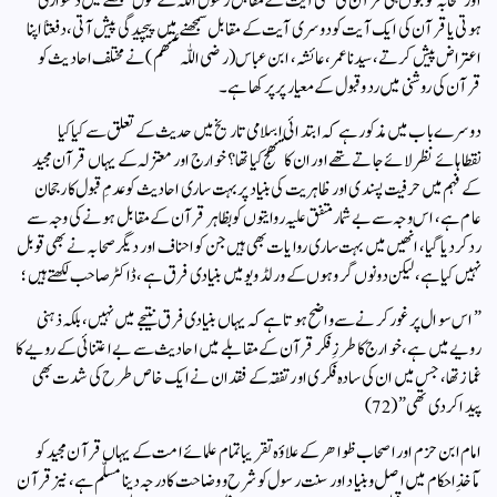
اور صحابہ کو جوں ہی قرآن کی کسی آیت کے مقابل رسول اللّٰہ کے قول سمجھنے میں دشواری
ہوتی یا قرآن کی ایک آیت کو دوسری آیت کے مقابل سمجھنے میں پیچیدگی پیش آتی، دفعتاً اپنا
اعتراض پیش کرتے، سیدنا عمر، عائشہ، ابن عباس (رضی اللّٰہ عنھم) نے مختلف احادیث کو
قرآن کی روشنی میں رد و قبول کے معیار پر پرکھا ہے۔
دوسرے باب میں مذکور ہے کہ ابتدائی اسلامی تاریخ میں حدیث کے تعلق سے کیا کیا
نقطاہائے نظر لائے جاتے تھے اور ان کا منھج کیا تھا ؟ خوارج اور معتزلہ کے یہاں قرآن مجید
کے فہم میں حرفیت پسندی اور ظاہریت کی بنیاد پر بہت ساری احادیث کو عدمِ قبول کا رجحان
عام ہے، اس وجہ سے بے شمار متفق علیہ روایتوں کو بظاہر قرآن کے مقابل ہونے کی وجہ سے
رد کردیا گیا، انھیں میں بہت ساری روایات بھی ہیں جن کو احناف اور دیگر صحابہ نے بھی قوبل
نہیں کیا ہے، لیکن دونوں گروہوں کے ورلڈ ویو میں بنیادی فرق ہے، ڈاکٹر صاحب لکھتے ہیں ؛
” اس سوال پر غور کرنے سے واضح ہوتا ہے کہ یہاں بنیادی فرق نتیجے میں نہیں، بلکہ ذہنی
رویے میں ہے، خوارج کا طرزِ فکر قرآن کے مقابلے میں احادیث سے بے اعتنائی کے رویے کا
غماز تھا، جس میں ان کی سادہ فکری اور تفقہ کے فقدان نے ایک خاص طرح کی شدت بھی
پیدا کردی تھی ” (72)
امام ابن حزم اور اصحاب ظواھر کے علاؤہ تقریبا تمام علمائے امت کے یہاں قرآن مجید کو
مآخذِ احکام میں اصل و بنیاد اور سنت رسول کو شرح و وضاحت کا درجہ دینا مسلّم ہے، نیز قرآن