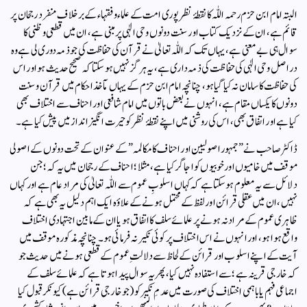
البتہ امام ابن حزم رحمہ اللّٰہ کا نقطۂ نظر پوری امت کے علماء و فقہاء کے بر خلاف منفرد رجحان پر
قائم ہے، ان کے نزدیک کتاب اور سنت دونوں وحی الٰہی پر مبنی ہے، ان میں قطعی و ظنی کا
سوال ہی بے معنی ہے، یہاں تک کہ اللّٰہ تعالیٰ نے قرآن کی حفاظت کی جو ذمہ دوری لی ہے وہ
در اصل وحی الٰہی کی حفاظت کی ذمہ داری ہے، یہ ہرگز نہیں ہوسکتا کہ صحیح حدیث ہو اور اس
کی حفاظت کا سامان نہ کیا گیا ہو، چنانچہ امام ابن حزم کے یہاں مآخذ احکام میں قرآن و سنت
دونوں کا یکساں مقام ہے، انہوں نے بعض باتوں میں امام شافعی اور احناف سے اختلاف بھی
کیا ہے اور اتفاق بھی، اس کی روشنی میں اپنے نقطۂ نظر کو حیرت انگیز انداز میں پیش کیا ہے۔
ڈاکٹر صاحب نے ” جمہور اصولیین اور احناف کا مکالمہ ” کے عنوان کے تحت دونوں کے اصولی
موقف میں خامیوں اور خوبیوں کو اجاگر کیا ہے، مثلا ؛ احناف کے رجحان میں یہ کہ ؛ جن
دلائل سے یہ معلوم ہوسکتا ہے کہ کہاں اسلوبِ عموم سے اللّٰہ تعالیٰ کی مراد عام ہے اور کہاں
نہیں، ان میں عقلی قرائن اور لفظ کے محتمل ہونے کے علاؤہ ایک اہم دلیل یہ بھی ہے کہ
ظاہری عموم کے مراد نہ ہونے پر علمائے سلف کا اتفاق ہو یا ان کے مابین اجتہادی اختلاف
واقع ہوا ہو، اور انہوں نے اس اختلاف پر کوئی نکیر نہ فرمائی ہو۔ چنانچہ مذکورہ موقف میں
آیت کے اپنے اسلوب اور قرائن کے لحاظ سے دلالتِ عموم کے قطعی ہونے میں حدیث جو
کہ خارجی قرینہ ہے؛ سے استفادہ نہیں کیا، پھر یہ سوال پیدا ہوتا ہے کہ علمائے سلف کے
اجماعی فہم یا باہمی اختلاف کی صورت میں عدمِ نکیر کو(جو خارجی قرائن ہے)کیونکر قبول کیا