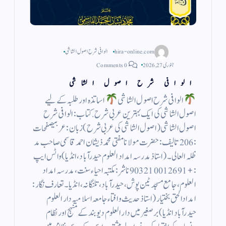
hira-online.com
الوافی شرح اصول الشاشی
جنوری 27, 2026
0 Comments
الوافی شرح اصول الشاشی
الوافی شرح اصول الشاشی
اساتذہ اور طلبہ کے لیے
اصول الشاشی کی ایک بہترین عربی شرح. کتاب : الوافی شرح
اصول الشاشی (اصول الشاشی کی عربی شرح)زبان : عربیصفحات
: 206تالیف : حضرت مولانا مفتی محمد ذیشان احمد قاسمی صاحب مد
ظلہ العالی۔(استاذ مدرسہ امداد العلوم حیدرآباد، انڈیا)واٹس ایپ
:+91 9032100126ناشر : مکتبہ احیاء سنت، مدرسہ امداد
العلوم، جامع مسجد ٹین پوش، حیدرآباد، تلنگانہ، انڈیا۔تعارف نگار:
امدادالحق بختیار (استاذ حدیث وافتاء جامعہ اسلامیہ دار العلوم
حیدرآباد انڈیا) بر صغیر میں دار العلوم دیوبند کے منہج اور نظام