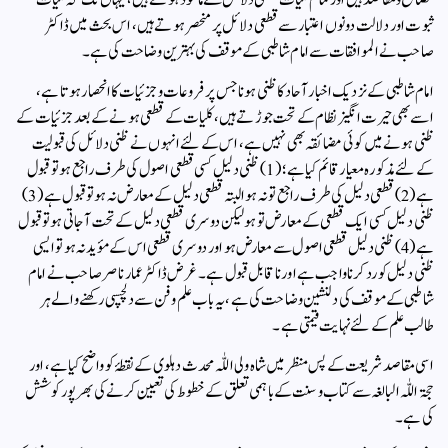
ثبوت اور دلالت دونوں اعتبار سے قطعی دلائل پر منحصر ہوتے ہیں، اس بحث میں ڈاکٹر
صاحب نے الموافقات سے امام شاطبی کے موقف کی بہترین وضاحت کی ہے۔
امام شاطبی کے نزدیک اخبار آحاد کا ظنی ہونا جس پر فروعات و جزئیات کا انحصار ہوتا ہے،
اسے بھی حیرت انگیز نظام کے تحت جوڑتے ہیں، کلیات کے قطعی ہونے کے بعد جزئیات کے
ظنی ہونے میں کوئی مضائقہ بھی نہیں ہے، اس کے لئے انہوں نے ظنی دلائل کی قبولیت
کے لئے مذکورہ معیار قائم کیا ہے ؛ (1) ظنی دلیل کسی قطعی اصول کی طرف راجع ہو تو قبول
ہے (2) قطعی دلیل کی طرف راجع تو نہ ہو البتہ قطعی دلیل کے معارض نہ ہو تو قبول ہے (3)
ظنی دلیل کسی ایک قطعی کے معارض تو ہو لیکن دوسری قطعی دلیل کے تحت آجاتی ہو تو قبول
ہے (4) ظنی دلیل قطعی اصول سے معارض ہو اور دوسری قطعی اس کے مؤید نہ ہو تو ایسی
ظنی دلیل کو رد کرنا واجب ہے اور ناقابل قبول ہے۔ غرض ڈاکٹر عمار ناصر صاحب نے امام
شاطبی کے موقف کی دلنشین وضاحت کی ہے، یہ باب علم و فن سے دلچسپی رکھنے والے ہر
طالب علم کے لئے نہایت قیمتی ہے۔
اسی مقاصد شریعت کے پس منظر میں شاہ ولی اللّٰہ محدث دہلوی کے نقطۂ کو واضح کیا ہے، اور
حجۃ اللّٰہ البالغہ سے کتاب وسنت کے باہمی تعلق کے خطوط کی تعیین کرنے کی بھرپور کوشش
کی ہے۔