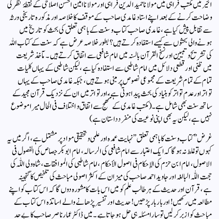
اخیر میں مکتب فراہی میں مولانا حمید الدین فراہی اور مولانا امین احسن اصلاحی کے نقطۂ نظر کی
وضاحت کرنے کے بعد اپنے استاد غامدی صاحب کے موقف کا خلاصہ اور مذکورہ تاریخی ورثہ
سے تقابل پیش کیا ہے، غامدی صاحب کتاب و سنت کے باہمی تعلق کی بحث کو تاریخ میں
ہونے والی بحثوں سے کیسے استفادہ کرتے ہیں؟ بطور خلاصہ عرض ہے کہ سنت کے کتاب اللہ
کی تشریح و تبیین اور نسخ القرآن بالسنہ میں امام شافعی سے اتفاق کرتے ہیں۔ مآخذ شریعت
میں ظنی اور قطعی دلائل میں امام شاطبی سے استفادہ کیا ہے، لیکن شاطبی کے یہاں کلیات
تمام کے تمام شریعت کے مجموعی نصوص پر مبنی ہوتے ہیں، جبکہ غامدی صاحب کے یہاں
تواتر اور عدم تواتر کو بنیاد کی بحث پیدا ہوتی ہے، اور تواتر میں ان کے نزدیک قرآن مجید کے
ساتھ سنت بھی شامل ہے۔(مکتب غامدی کے منھج سے اتفاق و اختلاف فی الحال میرا موضوع
نہیں ہے، لیکن یہ بھی اپنی نوعیت کی منفرد داستان ہے)
غرض ” کتاب وسنت کا باہمی تعلق ” نہایت عمدہ اور علمی و تحقیقی مواد پر مشتمل ہے، اگر میں یہ
کہوں تو غلط نہ ہوگا کہ ایک اعتبار سے امام شافعی کی الرسالہ، امام ابو بکر جصاص کی الفصول فی
الاصول، امام ابن حزم کی الإحکام فی اصول الأحکام، امام شاطبی کی الموافقات، شاہ ولی اللّٰہ کی
حجت اللّٰہ البالغہ اور جاوید احمد صاحب کی میزان کے اکثر اصولی مباحث کی تلخیص کا گنجینہ
ہے، قرآن اور حدیث کے ہر طالب علم کو میں اس بات کا مشورہ دوں گا کہ اس کتاب کو اپنے
مطالعہ میں رکھیں ! اور بار بار پڑھیں ! حدیث اور تفسیر پڑھانے والے اساتذہ اس کتاب کے
مباحث کو ازبر کرلیں تو سارا مسئلہ ہی حل ہوجاتا ہے۔ میں ڈاکٹر عمار ناصر صاحب کا بے حد