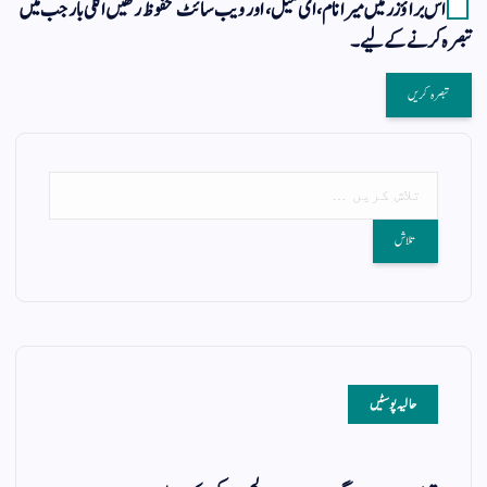
اس براؤزر میں میرا نام، ای میل، اور ویب سائٹ محفوظ رکھیں اگلی بار جب میں
تبصرہ کرنے کےلیے۔
حالیہ پوسٹیں