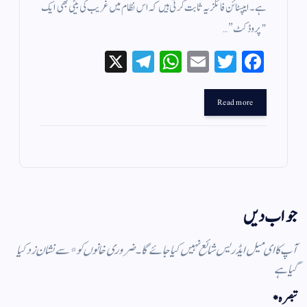
ہے۔​ایپسٹائن فائلز یہ ثابت کرتی ہیں کہ اس نظام میں غریب کی بیٹی بھی ایک
"پروڈکٹ”…
X
Te
W
E
T
Fa
le
ha
m
wi
ce
gr
ts
ail
tte
bo
Read more
a
A
r
ok
m
pp
جواب دیں
آپ کا ای میل ایڈریس شائع نہیں کیا جائے گا۔
ضروری خانوں کو
*
سے نشان زد کیا
گیا ہے
تبصرہ
*