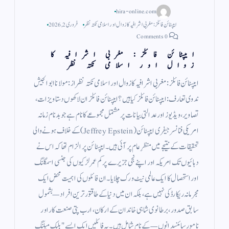
hira-online.com
ایپسٹائن فائلز: مغربی اشرافیہ کا زوال اور اسلامی نکتہ نظر
فروری 2, 2026
0 Comments
ایپسٹائن فائلز: مغربی اشرافیہ کا
زوال اور اسلامی نکتہ نظر
ایپسٹائن فائلز: مغربی اشرافیہ کا زوال اور اسلامی نکتہ نظر از : مولانا ابو الجیش
ندوی تعارف: ایپسٹائن فائلز کیا ہیں؟ ​ایپسٹائن فائلز ان لاکھوں دستاویزات،
تصاویر، ویڈیوز اور عدالتی بیانات پر مشتمل مجموعے کا نام ہے جو بدنام زمانہ
امریکی فنانسر جیفری ایپسٹائن (Jeffrey Epstein) کے خلاف ہونے والی
تحقیقات کے نتیجے میں منظرِ عام پر آئی ہیں۔ ایپسٹائن پر الزام تھا کہ اس نے
دہائیوں تک امریکہ اور اپنے نجی جزیرے پر کم عمر لڑکیوں کی جنسی اسمگلنگ
اور استحصال کا ایک عالمی نیٹ ورک چلایا۔​ان فائلوں کی اہمیت محض ایک
مجرمانہ ریکارڈ کی نہیں ہے، بلکہ ان میں دنیا کے طاقتور ترین افراد—بشمول
سابق صدور، برطانوی شاہی خاندان کے ارکان، ارب پتی صنعت کار اور
نامور سائنسدانوں—کے نام شامل ہیں۔ یہ فائلیں ایک ایسے "بلیک میلنگ