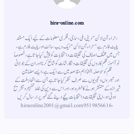
hira-online.com
،حراء آن لائن" دینی ، ملی ، سماجی ، فکری معلومات کے لیے ایک مستند
پلیٹ فارم ہے " حراء آن لائن " ایک ویب سائٹ اور پلیٹ فارم ہے ،
جس میں مختلف اصناف کی تخلیقات و انتخابات کو پیش کیا جاتا ہے ، خصوصاً
نوآموز قلم کاروں کی تخلیقات و نگارشات کو شائع کرنا اور ان کے جولانی
قلم کوحوصلہ بخشنا اہم مقاصد میں سے ایک ہے ، ایسے مضامین
اورتبصروں وتجزیوں سے صَرفِ نظر کیا جاتاہے جن سے اتحادِ ملت کے
شیرازہ کے منتشر ہونے کاخطرہ ہو ، اور اس سے دین کی غلط تفہیم وتشریح
ہوتی ہو، اپنی تخلیقات و انتخابات نیچے دیئے گئے نمبر پر ارسال کریں
، 9519856616 hiraonline2001@gmail.com