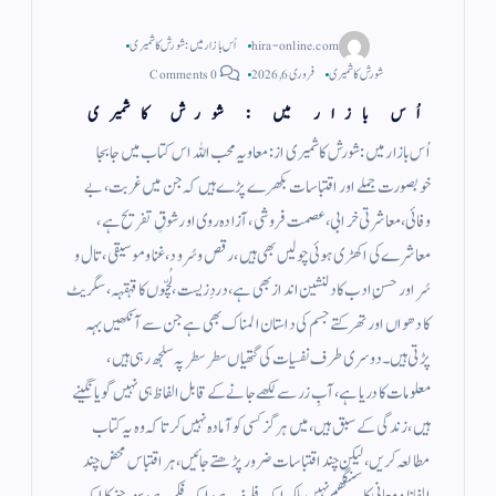
hira-online.com
اُس بازار میں : شورش کاشمیری
شورش کاشمیری
فروری 6, 2026
0 Comments
اُس بازار میں : شورش کاشمیری
اُس بازار میں : شورش کاشمیری از : معاویہ محب اللہ اس کتاب میں جابجا
خوبصورت جملے اور اقتباسات بکھرے پڑے ہیں کہ جن میں غربت، بے
وفائی، معاشرتی خرابی، عصمت فروشی، آزادہ روی اور شوقِ تفریح ہے،
معاشرے کی اکھڑی ہوئی چولیں بھی ہیں، رقص و سُرود، غنا و موسیقی، تال و
سُر اور حسنِ ادب کا دلنشین انداز بھی ہے، دردِ زیست، لُچّوں کا قہقہہ، سگریٹ
کا دھواں اور تھرکتے جسم کی داستان المناک بھی ہے جن سے آنکھیں بہہ
پڑتی ہیں۔دوسری طرف نفسیات کی گتھیاں سطر سطر پہ سلجھ رہی ہیں،
معلومات کا دریا ہے، آبِ زر سے لکھے جانے کے قابل الفاظ ہی نہیں گویا نگینے
ہیں، زندگی کے سبق ہیں، میں ہرگز کسی کو آمادہ نہیں کرتا کہ وہ یہ کتاب
مطالعہ کریں، لیکن چند اقتباسات ضرور پڑھتے جائیں، ہر اقتباس محض چند