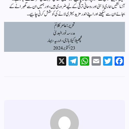
آزمائشیں ہماری ذہنی اور روحانی ترقی کے لیے ضروری ہیں، اور ہمیں ان سے گھبرانے کے
بجائے ان سے سیکھنے اور اپنے اندر مزید بہتری لانے کی کوشش کرنی چاہیے۔
تحریر: عامر کلامؔ
مدرسہ نور الہدیٰ
مچھیلا کیلاباڑی، ارریہ، بہار
23 اکتوبر 2024
X
Te
W
E
T
Fa
le
ha
m
wi
ce
gr
ts
ail
tte
bo
a
A
r
ok
m
pp