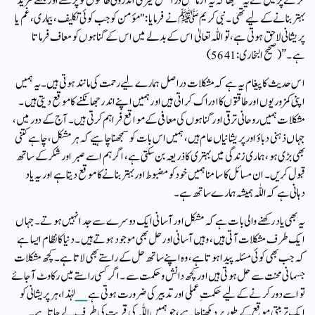
کرنے پر میں نے یہ سمجھا کہ یہ آزمائش دراصل میری اندرونی طاقتوں کو پرکھنے اور مجھے مزید
بہتر بنانے کے لیے تھی۔ نبی کریم ﷺ نے فرمایا: "مؤمن کو جب کوئی تکلیف، بیماری، غم یا
پریشانی لاحق ہوتی ہے، تو اللّٰہ تعالیٰ اس کے بدلے میں اس کے گناہوں کو معاف فرماتا
ہے۔” (صحیح البخاری: 5641)
اس حدیث کا پیغام یہ ہے کہ مشکلات دراصل ہمارے لیے رحمت کی مانند ہوتی ہیں۔ یہ ہمیں
اپنی کمزوریوں اور طاقتوں کا ادراک کراتی ہیں اور ہمیں اپنے اندر جھانکنے کا موقع دیتی ہیں۔
مشکلات ہمیں روحانی ترقی اور گناہوں کی معافی کے مواقع فراہم کرتی ہیں۔ آج کے دور میں،
جہاں ذہنی دباؤ اور پریشانیاں عام ہیں، ہمیں اس بات کو سمجھنا چاہیے کہ ہر مشکل، چاہے کتنی
بھی بڑی ہو، ہماری زندگی میں بہتری کا ذریعہ بن سکتی ہے، اگر ہم اسے صبر اور شکر کے ساتھ
قبول کریں۔ ان مسائل کا سامنا ہمیں خود کو مضبوط اور بہتر بنانے کا موقع دیتا ہے اور یہ یاد
دہانی ہے کہ اللّٰہ ہمیشہ ہمارے ساتھ ہے۔
یہ بھی یاد رکھنے والی بات ہے کہ مشکل اور آسانی ایک دوسرے سے جدا نہیں ہوتے۔ جہاں
ایک طرف مشکلات آتی ہیں، وہیں آسانی اور حل بھی موجود ہوتے ہیں۔ دنیا کا نظام ایسا ہے
کہ جب بھی کوئی مسئلہ پیدا ہوتا ہے، وہ اپنے ساتھ حل کے راستے بھی لاتا ہے۔ کچھ مشکلات
جسمانی محنت سے حل ہوتی ہیں اور کچھ دانش و حکمت سے۔ اگر کسی راستے میں رکاوٹ آ جائے
تو اسے دور کرنے کے لیے حکمتِ عملی اور تدبیر کی ضرورت ہوتی ہے
__
لہٰذا، ہر پریشانی کو
ایک تربیتی موقع کے طور پر دیکھنا چاہیے، جو ہمیں اللّٰہ کی قربت کی طرف لے جاتا ہے۔