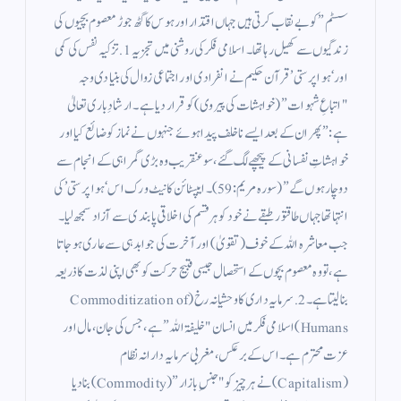
سسٹم” کو بے نقاب کرتی ہیں جہاں اقتدار اور ہوس کا گٹھ جوڑ معصوم بچیوں کی
زندگیوں سے کھیل رہا تھا۔ ​اسلامی فکر کی روشنی میں تجزیہ ​1. تزکیہ نفس کی کمی
اور ‘ہوا پرستی’ ​قرآن حکیم نے انفرادی اور اجتماعی زوال کی بنیادی وجہ
"اتباعِ شہوات” (خواہشات کی پیروی) کو قرار دیا ہے۔ ارشادِ باری تعالیٰ
ہے: ”پھر ان کے بعد ایسے ناخلف پیدا ہوئے جنہوں نے نماز کو ضائع کیا اور
خواہشاتِ نفسانی کے پیچھے لگ گئے، سو عنقریب وہ بڑی گمراہی کے انجام سے
دوچار ہوں گے” (سورہ مریم: 59)۔​ایپسٹائن کا نیٹ ورک اس ‘ہوا پرستی’ کی
انتہا تھا جہاں طاقتور طبقے نے خود کو ہر قسم کی اخلاقی پابندی سے آزاد سمجھ لیا۔
جب معاشرہ اللہ کے خوف (تقویٰ) اور آخرت کی جوابدہی سے عاری ہو جاتا
ہے، تو وہ معصوم بچوں کے استحصال جیسی قبیح حرکت کو بھی اپنی لذت کا ذریعہ
بنا لیتا ہے۔ ​2. سرمایہ داری کا وحشیانہ رخ (Commoditization of
Humans) ​اسلامی فکر میں انسان "خلیفۃ اللہ” ہے، جس کی جان، مال اور
عزت محترم ہے۔ اس کے برعکس، مغربی سرمایہ دارانہ نظام
(Capitalism) نے ہر چیز کو "جنسِ بازار” (Commodity) بنا دیا