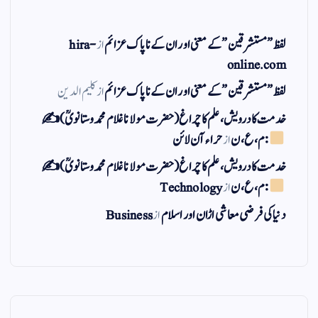
لفظ ” مستشرقین ” کے معنی اور ان کے نا پاک عزائم
از
hira-
online.com
لفظ ” مستشرقین ” کے معنی اور ان کے نا پاک عزائم
از
کلیم الدین
خدمت کا درویش، علم کا چراغ(حضرت مولانا غلام محمد وستانویؒ)✍
: م ، ع ، ن
از
حراء آن لائن
خدمت کا درویش، علم کا چراغ(حضرت مولانا غلام محمد وستانویؒ)✍
: م ، ع ، ن
از
Technology
دنیا کی فرضی معاشی اڑان اور اسلام
از
Business