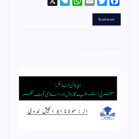
X
Te
W
E
T
Fa
le
ha
m
wi
ce
gr
ts
ail
tte
bo
Read more
a
A
r
ok
m
pp