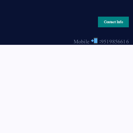
Contact Info
Mobile
:9519856616
Email
: hiraonline2001@gmail.com
Copyright © 2026 HIRA ONLINE / حرا آن لائن | Powered
by Asjad Hassan Nadwi [hira-online.com]
Back to Top