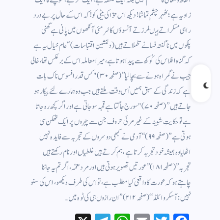
الفاظ و معانی کا سنگھم نہیں بلکہ ایک فلسفہ ہے، ایک فکر ہے، سوچنے کا ایک
زاویہ ہے ؛ٹھہر چشمِ تماشا! دیکھ اس حوّا کی بیٹی کو!کہ اس کے حال پر بے درد
راہی مسکراتے ہیںلرزتے آنسوؤں کا سُرمئی آنکھوں میں پانی ہےگھنی
پلکوں میں ناگفتہ فسانے تلملاتے ہیں(دلنشین اقتباسات)‘‘عام خیال یہ ہے
کہ گناہ افلاس کی کُوکھ سے پیدا ہوتا ہے، میرا معاملہ اس کے برعکس تھا، خالی
جیب نے گمراہ ہونے سے بچا لیا’’ (صفحہ ۳۰)"کس قدر افسوس ناک بات
ہے کہ زندگی کے سبق ہمیں اُس وقت ملتے ہیں جب وہ ہمارے لئے بیکار ہو
جاتے ہیں” (صفحہ ۷۰)"سورج جاگتا ہے قحبہ سو جاتی ہے اور اگر کچھ رہ جاتا
ہے تو حکایتِ شبینہ کے غیر مرئی حروف جن سے چہروں پر ایک تھکن سی
ہوتی ہے”(صفحہ ۹۹)‘‘ آدمی نے کبھی دوسروں کے تجربہ سے فایدہ نہیں
اٹھایا وہ ہمیشہ خود تجربہ کرتا ہے، ہم کرتے ہیں غلطیاں اور نام رکھتے ہیں
تجربہ’’ (صفحہ ۱۸۱)’’ عورتیں تصویر ہوتی ہیں اور مرد معمّہ، اگر تم یہ جاننا
چاہتے ہو کہ عورت کا واقعی کیا مطلب ہے، تو اس کی طرف دیکھو، اس کی سنو
نہیں: آسکروائلڈ ‘‘ (صفحہ ۲۱۲) ’’ ان رازوں ہی کی ٹوہ میں…