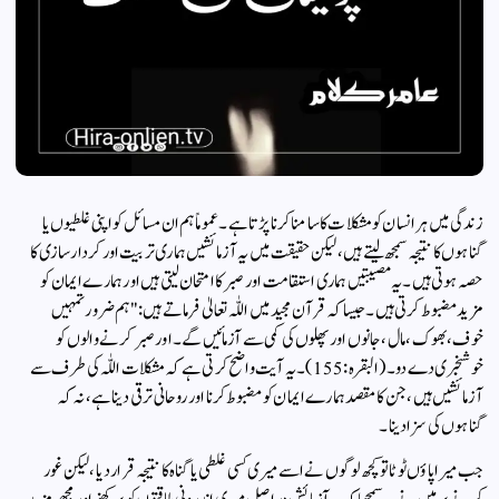
زندگی میں ہر انسان کو مشکلات کا سامنا کرنا پڑتا ہے۔ عموماً ہم ان مسائل کو اپنی غلطیوں یا
گناہوں کا نتیجہ سمجھ لیتے ہیں، لیکن حقیقت میں یہ آزمائشیں ہماری تربیت اور کردار سازی کا
حصہ ہوتی ہیں۔ یہ مصیبتیں ہماری استقامت اور صبر کا امتحان لیتی ہیں اور ہمارے ایمان کو
مزید مضبوط کرتی ہیں۔ جیسا کہ قرآن مجید میں اللّٰہ تعالیٰ فرماتے ہیں: "ہم ضرور تمہیں
خوف، بھوک، مال، جانوں اور پھلوں کی کمی سے آزمائیں گے۔ اور صبر کرنے والوں کو
خوشخبری دے دو۔ (البقرہ:155) ۔ یہ آیت واضح کرتی ہے کہ مشکلات اللّٰہ کی طرف سے
آزمائشیں ہیں، جن کا مقصد ہمارے ایمان کو مضبوط کرنا اور روحانی ترقی دینا ہے، نہ کہ
گناہوں کی سزا دینا۔
جب میرا پاؤں ٹوٹا تو کچھ لوگوں نے اسے میری کسی غلطی یا گناہ کا نتیجہ قرار دیا، لیکن غور