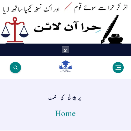
اتر کر حرا سے سوئے قوم آیا - اور
اک نسخہ کیمیا ساتھ لایا
پریشانی کی حکمت
Home