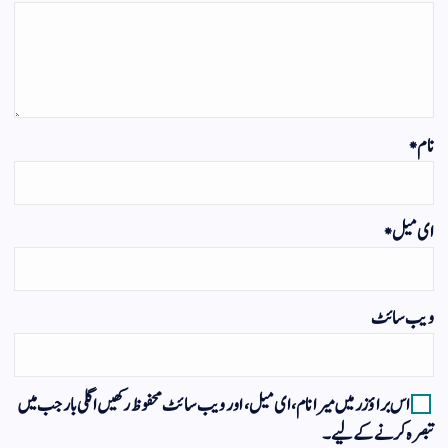
نام
*
ای میل
*
ویب‌ سائٹ
اس براؤزر میں میرا نام، ای میل، اور ویب سائٹ محفوظ رکھیں اگلی بار جب میں
تبصرہ کرنے کےلیے۔