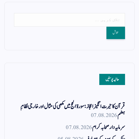
حالیہ پوسٹیں
قرآن کا حیرت انگیز اعجاز: سورۃ الحج میں مکھی کی مثال اور خارجی نظامِ
ہضم
07.08.2026
سرمایہ دار صحابہ کرام
07.08.2026