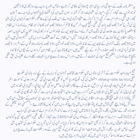
یہ منظرنامہ ملک کے معاشی اور سیاسی اتار چڑھاؤ کی عکاسی کرتا ہے، خاص طور پر جب بے روزگاری 18 ملین
نوجوانوں سے تجاوز کر گئی، حسینہ کی مقبولیت، جو گزشتہ برسوں میں ان کی اقتصادی پالیسیوں کی وجہ سے آسمان
چھورہی تھی، دھڑام سے گر گئی، 17کروڑ سے متجاوزآبادی والے اس ملک کی ایک طاقتور حکومت کو جہاں کی جی ڈی
پی کی شرح نمو 7 فیصد تک بڑھ گئی تھی، شیخ مجیب الرحمن کا قائم کردہ 30 فیصد کوٹہ کاجائرانہ نظام لے ڈوبا، اس نظام
کا مقصد پاکستان سے علاحدگی کی جنگ میں لڑنے والے مجاہدین کے خاندانوں کو سرکاری ملازمتوں میں نمایاں حصہ
دینا تھا، مظاہرین کا کہنا ہے کہ 56 فیصد سرکاری ملازمتیں اس نظام کے تحت مختلف زمروں میں تقسیم ہوتی ہیں، جن
میں 30 فیصد جنگِ آزادی کے مجاہدین کے خاندانوں، 10 فیصد خواتین، 10 فیصد پسماندہ علاقوں کے افراد، 5 فیصد
مقامی آبادی اور 1 فیصد معذور افراد کے لیے مختص ہیں، ان کا ماننا ہے کہ یہ نظام ان گروہوں کے بچوں کو فائدہ
پہنچاتا ہے جو وزیر اعظم شیخ حسینہ کی حمایت کرتے ہیں، اور اس سے بڑے پیمانہ پر اہلیت رکھنے والے طلباء کی حق تلفی
ہوتی ہے۔
شیخ حسینہ واجد حکومت کے آخری سالوں میں حکومت مخالف آوازوں کو دبانے کے لیے زور بازو کی حکمت
عملی strong-arm tactics استعمال کی گئی، فوج اور پولیس کوکھلی چھوٹ دی گئی تھی، اور عدلیہ کو موت، عمر
قید، اور طویل المیعاد قیدوبند کی سزائیں سنانے کی بے لگام اتھارٹی حاصل ہوگئی تھی، چنانچہ ابھی بڑی تعداد میں
قیدی اپنی زندگیاں جیل کی تاریکیوں میں گزار رہے ہیں، حالیہ احتجاجات کی وجہ سے گرفتار شدگان کی تعداد
تقریباً 10 ہزار تک پہنچ چکی ہے، اور مظاہرین کی ہلاکتوں میں بے انتہااضافہ ہوا ہے، یونیسف کے مطابق، ان میں
سے تقریباً 36 بچے بھی شامل ہیں جو یا تو مظاہروں میں یا اپنے گھروں میں گولیوں کا نشانہ بنے، ایمنسٹی انٹرنیشنل کے
اعداد و شمار کے مطابق، بنگلہ دیش میں 2013 میں ایک ہزار سے زائد افراد کو سزائے موت دی گئی،جب
کہ 2023 تک، سزائے موت کا انتظار کرنے والوں کی تعداد 2400 سے تجاوز کر چکی تھی، جنہیں پھانسی یا گولیوں
کا سامنا تھا، صحافیوں اور بلاگرز کو بھی سخت سزاؤں کا سامنا کرنا پڑا، جن کی آرا یا تحریریں حکومت کی تنقید پر مبنی
تھیں، خاص طور پر، بنگلہ دیش میں جماعت اسلامی کے قائدین کو شیخ حسینہ کے دورِ حکومت میں بڑے پیمانہ پر
سزائے موت کا سامنا کرنا پڑا، جن میں کچھ نمایاں نام درج ذیل ہیں: