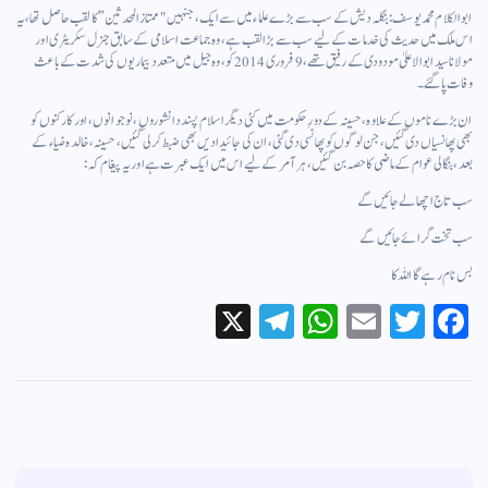
ابو الکلام محمد یوسف: بنگلہ دیش کے سب سے بڑے علماء میں سے ایک، جنہیں "ممتاز المحدثین” کا لقب حاصل تھا، یہ
اس ملک میں حدیث کی خدمات کے لیے سب سے بڑا لقب ہے، وہ جماعت اسلامی کے سابق جنرل سکریٹری اور
مولانا سید ابو الاعلیٰ مودودی کے رفیق تھے، 9 فروری 2014 کو، وہ جیل میں متعدد بیماریوں کی شدت کے باعث
وفات پا گئے۔
ان بڑے ناموں کے علاوہ، حسینہ کے دورِ حکومت میں کئی دیگراسلام پسند دانشوروں، نوجوانوں، اور کارکنوں کو
بھی پھانسیاں دی گئیں، جن لوگوں کو پھانسی دی گئی، ان کی جائیدادیں بھی ضبط کر لی گئیں، حسینہ، خالدہ ضیاء کے
بعد، بنگالی عوام کے ماضی کا حصہ بن گئیں، ہر آمر کے لیے اس میں ایک عبرت ہے اور یہ پیغام کہ:
سب تاج اچھالے جائیں گے
سب تخت گرائے جائیں گے
بس نام رہے گا اللہ کا
X
Te
W
E
T
Fa
le
ha
m
wi
ce
gr
ts
ail
tte
bo
a
A
r
ok
m
pp