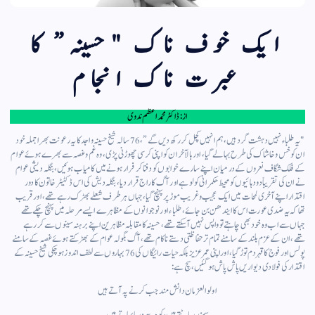
ایک خوف ناک "حسینہ” کا
عبرت ناک انجام
از : ڈاکٹر محمد اعظم ندوی
"یہ طلباء نہیں دہشت گرد ہیں،ہم انہیں کچل کر رکھ دیں گے”، 76 سالہ شیخ حسینہ واجد کا یہ رعونت بھرا جملہ خود
ان کو خس وخاشاک کی طرح بہا لے گیا، اور بالآخر ان کو اپنی کرسی چھوڑنی پڑی، وہ غم و غصہ سے بھرے ہوئے عوام
کے فلک شگاف نعروں کے درمیان اپنے سارے خوابوں کو دفنا کر فرار ہونے میں کامیاب ہوئیں، بنگلہ دیشی عوام
نے ان کی تقریباً دو دہائیوں کو محیط حکمرانی کو لوہے اور آگ کا راج قرار دیا، بنگلہ دیش کی اس ڈکٹیٹر خاتون کا دور
اقتدار اپنے آخری لمحات میں ایک عجیب وغریب موڑ پر پہنچ گیا، جہاں ہر طرف شعلے بھڑک رہے تھے، اور قریب
تھا کہ یہ ضدی عورت اس کا ایندھن بن جائے، طلباء اور نوجوانوں کے مظاہرے ایسے مرحلہ میں پہنچ چکے تھے
جہاں سے اب وہ خود بھی چاہتے تو واپس نہیں آسکتے تھے، حسینہ کا مقابلہ مظاہرین اپنے برہنہ سینوں سے کررہے
تھے، ان کے عزم بلند کے سامنے تمام تر حفاظتی دستے ناکام تھے، آگ بگولہ عوام کے بھڑکتے ہوئے غصہ کے سامنے
پولس اور فوج کا قہر دم توڑ گیا، اوراپنی عمر عزیز بلکہ حیات رائیگاں کی76 بہاروں سے لطف اندوز ہوچکی شیخ حسینہ کے
اقتدارکی فولادی دیواریں پاش پاش ہوگئیں، سچ ہے:
اولو العزمان دانش مند جب کرنے پہ آتے ہیں
سمندر پاٹتے ہیں، کوہ سے دریا بہاتے ہیں