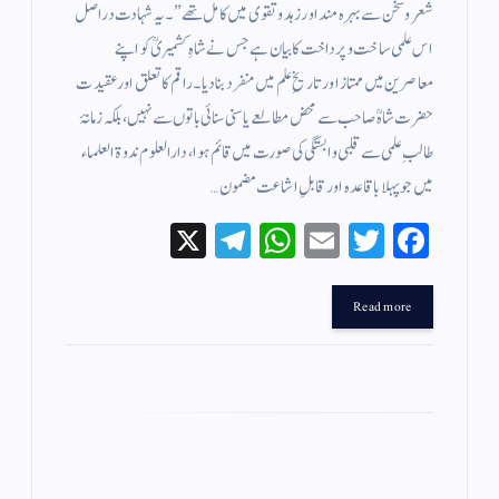
شعر و سخن سے بہرہ مند اور زہد و تقوى میں کامل تھے” ۔ یہ شہادت دراصل
اس علمی ساخت و پرداخت کا بیان ہے جس نے شاہِ کشمیریؒ کو اپنے
معاصرین میں ممتاز اور تاریخِ علم میں منفرد بنا دیا۔راقم کا تعلق اور عقیدت
حضرت شاہؒ صاحب سے محض مطالعے یا سنی سنائی باتوں سے نہیں، بلکہ زمانۂ
طالبِ علمی سے قلبی وابستگی کی صورت میں قائم ہوا، دارالعلوم ندوۃ العلماء
میں جو پہلا باقاعدہ اور قابلِ اشاعت مضمون…
X
Te
W
E
T
Fa
le
ha
m
wi
ce
gr
ts
ail
tte
bo
Read more
a
A
r
ok
m
pp