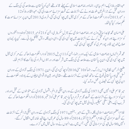
عبد القادر ملا: ایک اہم سیاسی رہنما اور جماعت اسلامی کے پہلے قائد تھے جن کو پاکستان سے علاحدگی کی جنگ کے
دوران قتل کے جرائم میں ملوث ہونے کے الزامات کے تحت سزائے موت دی گئی، عبد القادر ملا کو 12
دسمبر 2013 کو دار الحکومت ڈھاکہ کے مرکزی جیل میں پھانسی دی گئی، فروری 2013 میں ان پر سزائے موت کا
حکم صادر کیا گیاتھا۔
علی احسان محمد مجاہد: سابق وزیر اور جماعت اسلامی کے جنرل سکریٹری، جن کو 21 نومبر 2015 کو ہندو دانشوروں
کوسزا دینے اور ان کو قتل کرنے کے الزامات میں پھانسی دی گئی، اسی دن بنگلہ دیش نیشنل پارٹی سے رکن پارلیمان
صلاح الدین قادر چودھری کوبھی پھانسی دی گئی۔
محمد قمر الزماں: جماعت اسلامی کے ایک اور رہنما، جن کو 11 اپریل 2015 کو دار الحکومت ڈھاکہ کے مرکزی جیل
میں پھانسی دی گئی، ان پر پاکستان سے علاحدگی کی جنگ میں شرکت اور درجنوں افراد کی ہلاکت کا الزام تھا۔
مطيع الرحمن نظامی: اس بزرگ رہنما کو 10 مئی 2016 کو پھانسی دی گئی، ان پر 1971 کی جنگِ آزادی کے دوران
نسل کشی اور پاکستانی فوج کے ساتھ تعاون کے الزامات تھے، مقامی اور بین الاقوامی اپیلوں کے باوجود حکومت نے
ان کی پھانسی کے فیصلہ پر عمل درآمد کیا۔
میر قاسم علی: انہیں بھی 1971 کی جنگِ آزادی کے دوران جنگی جرائم، بشمول آزادی کے متوالوں کے قتل اوراور
ان کو سزادینے کے الزامات کے تحت مجرم قرار دیا گیا، میر قاسم علی کو 3 ستمبر 2016 کو دارالحکومت ڈھاکہ کے
قریب ایک اعلیٰ سطحی سیکیورٹی والی جیل میں پھانسی دی گئی۔
غلام اعظم: جماعت اسلامی بنگلہ دیش کے امیر، جنہیں 1971 کی جنگِ آزادی کے دوران جنگی جرائم کے الزامات
کے تحت سزا دی گئی، غلام اعظم 23 اکتوبر 2014 کو، 89 سال کی عمر میں اپنے قید خانہ میں انتقال کر گئے،
انہیں 90 سال قید کی سزا سنائی گئی تھی، جس میں سے انہوں نے دو سال جیل میں گزارے۔