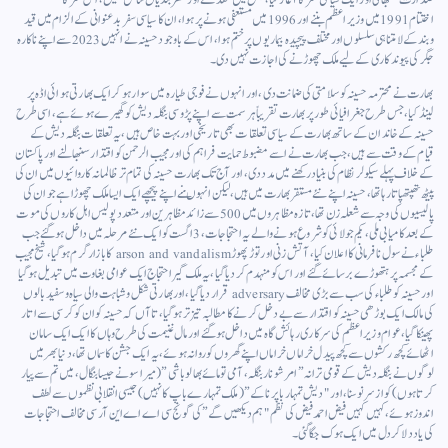
صدارت سنبھالی اور ایک سیاسی سفر کا آغاز کیا، جس میں مقدمے اور نظر بندیاں شامل تھیں، اس سفر کا
اختتام 1991 میں وزیر اعظم بننے اور 1996 میں مستعفی ہونے پر ہوا، ان کا سیاسی سفر بدعنوانی کے الزام میں قید
وبند کے لامتناہی سلسلوں اور مختلف پیچیدہ بیماریوں پر ختم ہوا، اس کے باوجود حسینہ نے انہیں 2023 سے اپنے ناکارہ
جگر کی پیوندکاری کے لیے ملک چھوڑنے کی اجازت نہیں دی۔
بھارت نے محترمہ حسینہ کو سلامتی کی ضمانت دی، اور انہوں نے فوجی طیارہ میں سوار ہو کرایک بھارتی ہوائی اڈہ پر
لینڈ کیا، جس طرح جغرافیائی طور پر بھارت تقریباً ہر سمت سے اپنے پڑوسی بنگلہ دیش کو گھیرے ہوئے ہے، اسی طرح
حسینہ کے خاندان کے ساتھ بھارت کے سیاسی تعلقات بھی تاریخی اور بہت خاص ہیں، یہ تعلقات بنگلہ دیش کے
قیام کے وقت سے ہیں، جب بھارت نے اسے مضبوط حمایت فراہم کی اور مجیب الرحمن کو اقتدار سنبھالنے اور پاکستان
کے خلاف پہلے سیکولر نظام کی بنیاد رکھنے میں مدد دی، اور آج تک بھارت حسینہ کی تمام تر ظالمانہ کاروائیوں میں ان کی
پیٹھ تھپتھپاتا رہا تھا، حسینہ اپنے نئے مستقر بھارت میں ہیں،لیکن انہوںنے اپنے پیچھےایک ایسا ملک چھوڑا ہے جو ان کی
پالیسیوں کی وجہ سے شعلہ زن تھا، تازہ مظاہروں میں 500 سے زائد مظاہرین اور متعدد پولیس اہل کاروں کی موت
کے بعد کامیابی ملی، یکم جولائی کو شروع ہونے والے یہ احتجاجات ، 3 اگست کو ایک نئے مرحلہ میں داخل ہوگئے جب
طلباء نےسول نافرمانی کا اعلان کیا، آتش زنی اور توڑ پھوڑ arson and vandalism کا بازار گرم ہوگیا، شیخ مجیب
کے مجسمہ پر ہتھوڑے برسائے گئے اور اس کو منہدم کردیا گیا، یہ ملک گیر احتجاج ایک عوامی بغاوت میں تبدیل ہوگیا
اور حسینہ کو طلباء کی سب سے بڑی مخالف adversary قرار دیا گیا،اوربھارتی شکل وشباہت والی سیاہ وسفید بالوں
کی مالک ایک بوڑھی حسینہ کو اقتدار سے بے دخل کرنے کا مطالبہ تیزتر ہوگیا، تا آں کہ حسینہ کو ان کو کرسی سے اتار
پھینکا گیا، عوام وزیر اعظم کی سرکاری رہائش گاہ میں داخل ہوگئے اور مال غنیمت کی طرح وہاں کا ایک ایک سامان
اٹھائے کچھ رکشوں سے کچھ پیدل خراماں خراماں اپنے گھروں کو روانہ ہوئے، یہ ایک جشن کا سماں تھا،دنیا بھر میں
لوگوں نے بنگلہ دیش کے قومی ترانہ”امر شونار بنگلہ، آمی تومائے بھالو باشی” (میرا سونے جیسا بنگال، میں تم سے پیار
کرتا ہوں) کو از سر نو سنا، اور "دیش تمہار باپر ناکے” (ملک تمہارے باپ کا نہیں) جیسی انقلابی نظموں سے لطف
اندوز ہوئے،کہیں کہیں فیض احمد فیض کی نظم "ہم دیکھیں گے” کی گونج سی اے اے این آر سی مخالف احتجاجات
کی یاد دلاکر دل میں ایک ہوک جگا گئی۔