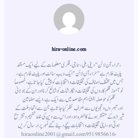
hira-online.com
،حراء آن لائن" دینی ، ملی ، سماجی ، فکری معلومات کے لیے ایک مستند
پلیٹ فارم ہے " حراء آن لائن " ایک ویب سائٹ اور پلیٹ فارم ہے ،
جس میں مختلف اصناف کی تخلیقات و انتخابات کو پیش کیا جاتا ہے ، خصوصاً
نوآموز قلم کاروں کی تخلیقات و نگارشات کو شائع کرنا اور ان کے جولانی
قلم کوحوصلہ بخشنا اہم مقاصد میں سے ایک ہے ، ایسے مضامین
اورتبصروں وتجزیوں سے صَرفِ نظر کیا جاتاہے جن سے اتحادِ ملت کے
شیرازہ کے منتشر ہونے کاخطرہ ہو ، اور اس سے دین کی غلط تفہیم وتشریح
ہوتی ہو، اپنی تخلیقات و انتخابات نیچے دیئے گئے نمبر پر ارسال کریں
، 9519856616 hiraonline2001@gmail.com