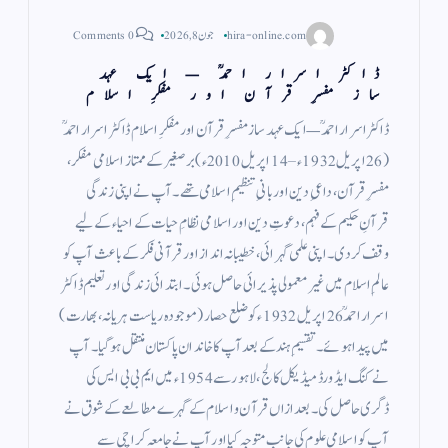
hira-online.com
جون 8, 2026
0 Comments
ڈاکٹر اسرار احمدؒ — ایک عہد
ساز مفسرِ قرآن اور مفکرِ اسلام
ڈاکٹر اسرار احمدؒ — ایک عہد ساز مفسرِ قرآن اور مفکرِ اسلام ڈاکٹر اسرار احمدؒ
(26 اپریل 1932ء – 14 اپریل 2010ء) برصغیر کے ممتاز اسلامی مفکر،
مفسرِ قرآن، داعیِ دین اور بانیِ تنظیمِ اسلامی تھے۔ آپ نے اپنی زندگی
قرآنِ حکیم کے فہم، دعوتِ دین اور اسلامی نظامِ حیات کے احیاء کے لیے
وقف کر دی۔ اپنی علمی گہرائی، خطیبانہ انداز اور قرآنی فکر کے باعث آپ کو
عالمِ اسلام میں غیر معمولی پذیرائی حاصل ہوئی۔ ابتدائی زندگی اور تعلیم ڈاکٹر
اسرار احمدؒ 26 اپریل 1932ء کو ضلع حصار (موجودہ ریاست ہریانہ، بھارت)
میں پیدا ہوئے۔ تقسیمِ ہند کے بعد آپ کا خاندان پاکستان منتقل ہو گیا۔ آپ
نے کنگ ایڈورڈ میڈیکل کالج، لاہور سے 1954ء میں ایم بی بی ایس کی
ڈگری حاصل کی۔ بعد ازاں قرآن و اسلام کے گہرے مطالعے کے شوق نے
آپ کو اسلامی علوم کی جانب متوجہ کیا اور آپ نے جامعہ کراچی سے