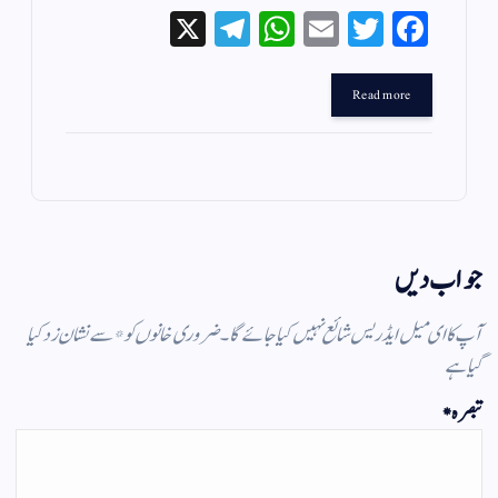
X
Te
W
E
T
Fa
le
ha
m
wi
ce
gr
ts
ail
tte
bo
Read more
a
A
r
ok
m
pp
جواب دیں
آپ کا ای میل ایڈریس شائع نہیں کیا جائے گا۔
ضروری خانوں کو
*
سے نشان زد کیا
گیا ہے
تبصرہ
*