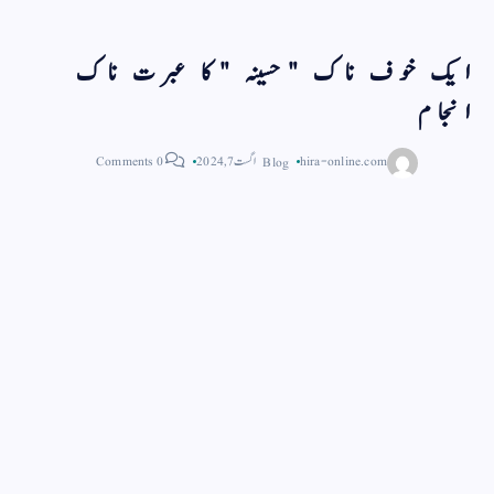
ایک خوف ناک "حسینہ "کا عبرت ناک
انجام
hira-online.com
Blog
اگست 7, 2024
0 Comments