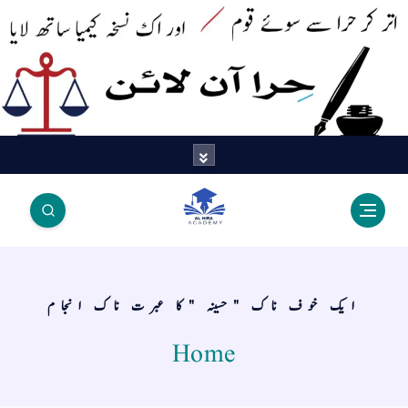
اتر کر حرا سے سوئے قوم آیا - اور
اک نسخہ کیمیا ساتھ لایا
ایک خوف ناک "حسینہ "کا عبرت ناک انجام
Home