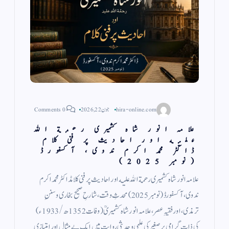
hira-online.com
جون 22, 2026
0 Comments
علامہ انور شاہ کشمیری رحمة الله
عليه اور احادیث پر فنی کلام
ڈاکٹر محمد اکرم ندوی، آكسفورڈ
(نومبر 2025)
علامہ انور شاہ کشمیری رحمة الله عليه اور احادیث پر فنی کلامڈاکٹر محمد اکرم
ندوی، آكسفورڈ (نومبر 2025) محدثِ وقت، شارحِ صحیح بخاری وسننِ
ترمذی، اور فقیہِ عصر، علامہ انور شاہ کشمیریؒ (وفات 1352ھ/1933ء)
کی ذاتِ گرامی برصغیر کی علمی و حدیثی روایت میں ایک بے مثال اور امتیازی