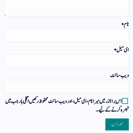
نام
*
ای میل
*
ویب‌ سائٹ
اس براؤزر میں میرا نام، ای میل، اور ویب سائٹ محفوظ رکھیں اگلی بار جب میں
تبصرہ کرنے کےلیے۔