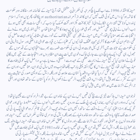
حسینہ کا اقتدار 1996 سے اب تک پانچ مرتبہ کی حکمرانی پرمشتمل تھا، آج حسینہ کے ظالمانہ اور سفاکانہ دورِ حکومت
کاخاتمہ ہوگیا، اس میں کوئی شک نہیں کہ ان کا انداز آمرانہauthoritarian ہوچکا تھا، پھر یوں ہوا کہ اسلام
پسندوں کوناحق تختہ دار پر لٹکانے والی ڈکٹیٹر کا بخت بگڑا اور تخت کھسک گیا، جب کہ ابھی سات ماہ بھی نہیں ہوئے
جب انہوں نے اپنی چوتھی مسلسل اور مجموعی طور پر پانچویں میعاد کا جشن منایا تھا، یہ جشن جنوری میں ہونے والے
انتخابات کے بعد منایا گیا تھا، جس میں حسینہ نے بغیر کسی حقیقی مخالف کے خود سے ہی مقابلہ کیا اور جیت حاصل کی
تھی، تاہم ان کی حکومت کا آخری مہینہ مختلف تھا؛ کیوں کہ طلباء کے زیر قیادت عوامی ناراضگی اور سول نافرمانی ان
کی حکومت کے تابوت میں آخری کیل ثابت ہوئی، ان کی حکومت غصہ سے بھرے احتجاجیوں کے قدموں تلے
جھول رہی تھی، ایک ماہ پانچ دن سے جاری خاک وخون میں لت پت ان مظاہروں اور احتجاجات کے نتیجہ میں بنگالی
فوج نے اعلان کیا کہ شیخ حسینہ نے وزارت عظمی کے عہدہ سے استعفیٰ دے دیا ہے، یہ دراصل ایک فوجی بغاوت کا
مہذب اظہار تھا، شیخ حسینہ نے اس کا تلخ ذائقہ پہلی بار تب چکھا تھا جب وہ بیس سال کی جوان رعنا تھیں، اوران کے
والد شیخ مجیب الرحمن کو قتل کر دیا گیا تھا، یہ واقعہ پاکستان سے علاحدگی اور بنگلہ دیش کے اولین صدر کی حیثیت سے
ان کے تقرر کے بعد پیش آیا تھا، اس وقت شیخ مجیب الرحمن نے لاکھوں افراد کو پاکستان کے ساتھ تعاون اور جنگی
جرائم کے الزامات میں عدالتوں میں پیش کیا تھا۔
نوجوان حسینہ اس ہلاکت خیزی سے بچ گئی تھیں جس نے ان کے خاندان کے بے شمار افراد کو ان سےچھین لیاتھا؛
کیوں کہ وہ اور ان کی بہن ریحانہ ایک یورپی ملک کے دورہ پر تھیں، بعد میں انہوں نے ایک مضبوط سیاسی اور عوامی
تحریک کا راستہ اختیار کیا، جس نے وقت کے ساتھ انہیں ان کے والد مجیب الرحمن کی قائم کردہ عوامی لیگ پارٹی کی
صدارت تک پہنچا دیا، وقت کے ساتھ، وہ خالدہ ضیاء کے بعدبنگلہ دیش کی دوسری خاتون حکمراںبن گئیں، حسینہ اور
خالدہ دونوں پر بدعنوانی اور تشدد کے الزامات تھے، اور دونوں کا تعلق حکمراں خاندان سے تھا، حسینہ اپنے والد بنگ
بندھو(بابائے بنگلہ دیش) کے نقش قدم پر چل رہی تھیں، جب کہ خالدہ 1981 میں ایک فوجی بغاوت میں قتل
ہونے والےاپنے شوہر جنرل ضیاء الرحمن کے نقش قدم پر تھیں، خالدہ ضیاء نے بنگلہ دیش نیشنلسٹ پارٹی کی