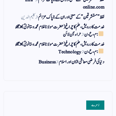
online.com
لفظ ” مستشرقین ” کے معنی اور ان کے نا پاک عزائم
از
کلیم الدین
خدمت کا درویش، علم کا چراغ(حضرت مولانا غلام محمد وستانویؒ)✍
: م ، ع ، ن
از
حراء آن لائن
خدمت کا درویش، علم کا چراغ(حضرت مولانا غلام محمد وستانویؒ)✍
: م ، ع ، ن
از
Technology
دنیا کی فرضی معاشی اڑان اور اسلام
از
Business
زمرے