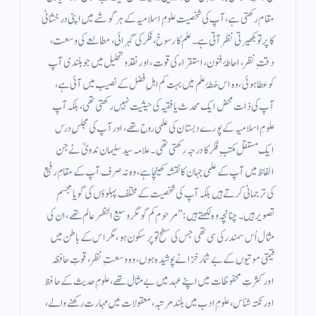
مقام رکھتی ہے، آپ کی شخصیت علومِ اسلامیہ کے ہر گوشے میں اپنی درخشانی
کا پرتو بکھیرتی نظر آتی ہے۔ علم کا رسوخ، فکر کی گہرائی، مطالعے کی وسعت،
دقتِ نظر، احاطۂ فنون، استقراء کی قوت، اور نقد و تحلیل میں جو بلندی آپ
کو عطا ہوئی، وہ اس خطۂ علم میں بہت کم اہلِ فضل کے نصیب میں آئی ہے،
آپ کی ذات محض ایک محدث یا فقیہ کی حیثیت نہیں رکھتی تھی، بلکہ آپ
علومِ اسلامیہ کے پورے دبستان کی علمی روح تھے، اور آپ کی مجلسِ درس
ایک مستقل مکتبِ فکر کا درجہ رکھتی تھی۔ علامہ سید سلیمان ندویؒ نے جن
الفاظ میں آپ کے علمی جہان کا نقشہ کھینچا ہے، وہ نہ صرف آپ کے مقامِ رفیع
کی ترجمانی کرتے ہیں بلکہ آپ کی شخصیت کے مختلف پہلوؤں کی گویا مجسم
تصویر ہیں۔ چنانچہ وہ لکھتے ہیں:”مرحوم کم گو مگر وسیع النظر عالم تھے، ان کی
مثال اُس سمندر کی سی تھی جس کی سطح تو پرسکون ہو، مگر اس کے باطن میں
قیمتی موتیوں کے بے شمار خزانے پوشیدہ ہوں، وہ وسعتِ نظر، قوتِ حافظہ
اور کثرتِ محفوظات میں اپنے عہد میں بے مثال تھے، علومِ حدیث کے حافظ
اور نکتہ شناس، علومِ ادب میں بلند مرتبہ، معقولات میں مہارت رکھنے والے،