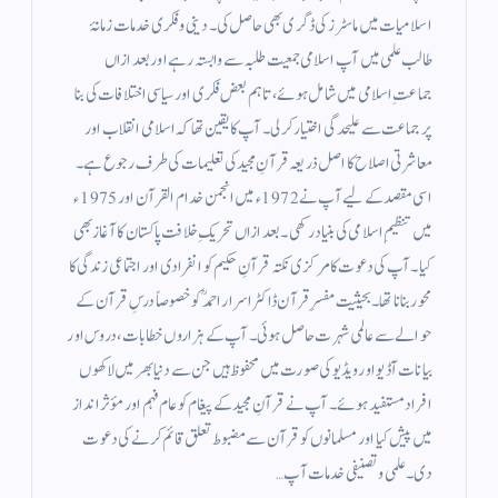
اسلامیات میں ماسٹرز کی ڈگری بھی حاصل کی۔ دینی و فکری خدمات زمانۂ
طالب علمی میں آپ اسلامی جمعیت طلبہ سے وابستہ رہے اور بعد ازاں
جماعتِ اسلامی میں شامل ہوئے، تاہم بعض فکری اور سیاسی اختلافات کی بنا
پر جماعت سے علیحدگی اختیار کر لی۔ آپ کا یقین تھا کہ اسلامی انقلاب اور
معاشرتی اصلاح کا اصل ذریعہ قرآنِ مجید کی تعلیمات کی طرف رجوع ہے۔
اسی مقصد کے لیے آپ نے 1972ء میں انجمن خدام القرآن اور 1975ء
میں تنظیمِ اسلامی کی بنیاد رکھی۔ بعد ازاں تحریکِ خلافت پاکستان کا آغاز بھی
کیا۔ آپ کی دعوت کا مرکزی نکتہ قرآنِ حکیم کو انفرادی اور اجتماعی زندگی کا
محور بنانا تھا۔ بحیثیت مفسرِ قرآن ڈاکٹر اسرار احمدؒ کو خصوصاً درسِ قرآن کے
حوالے سے عالمی شہرت حاصل ہوئی۔ آپ کے ہزاروں خطابات، دروس اور
بیانات آڈیو اور ویڈیو کی صورت میں محفوظ ہیں جن سے دنیا بھر میں لاکھوں
افراد مستفید ہوئے۔ آپ نے قرآنِ مجید کے پیغام کو عام فہم اور مؤثر انداز
میں پیش کیا اور مسلمانوں کو قرآن سے مضبوط تعلق قائم کرنے کی دعوت
دی۔ علمی و تصنیفی خدمات آپ…