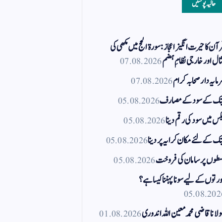
حالیہ پوسٹیں
آن کا حیرت انگیز اعجاز: سورۃ الحج میں مکھی کی
ال اور خارجی نظامِ ہضم
07.08.2026
مایہ دار صحابہ کرام
07.08.2026
نک کے سود کے مصارف
05.08.2026
کس میں سود کی رقم دینا
05.08.2026
نک کے لئے مکان کرایہ پر دینا
05.08.2026
طوں پر سامان کی فروخت
05.08.2026
رتوں کے لیے سونا پہننا کیسا ہے؟
05.08.202
لانا قاضی محمد معین اللہ اندوری
01.08.2026