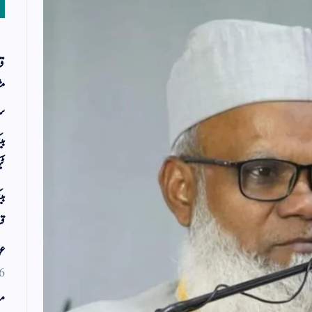
قر
مث
سر
بی
ٹی
بی
قس
عو
6
مو