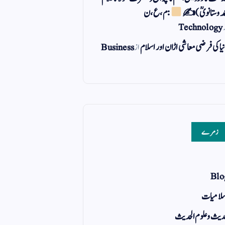
مد وستانویؒ)✍
: م ، ع ، ن
Technology
یا کی فرضی معاشی اڑان اور اسلام
از
Business
زمرے
Blo
لامیات
یث و علوم الحدیث