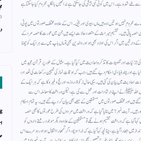
ے طے شدہ ہے ۔ اس میں کوئی کمی بیشی کی جاسکتی ہے نہ انھیں بالکلیہ محروم کیا جاسکتا ہے
مح
از
ے محروم نہیں ہوتیں : وہ ہیں ماں ، بیوی اور بیٹی ۔ اس کے علاوہ مختلف صورتوں میں پوتی ،
دن
 حصہ پاتی ہیں ۔ تقسیمِ میراث کے متعدد حالات ایسے ہیں جن میں عورت کا حصہ مرد کے
کے وارثین میں اگر اس کی اولاد بھی ہو اور والدین بھی تو ماں باپ میں سے ہر ایک کو چھٹا
کی جزئیات اور تفصیلات کا تذکرہ احادیث میں کیا گیا ہے ۔ مثال کے طور پر قرآن مجید میں
 ہے اور چند بنیادی احکام دیے گئے ہیں ، جب کہ اوقاتِ نماز کی تعیین ، رکعات کی تعداد ،
یلات احادیث میں بیان کی گئی ہیں ۔ یہی حال زکوٰۃ ، روزہ ، اورحج وغیرہ کا ہے کہ ہر ایک کے
رسول اللہ ﷺ نے اپنے ارشادات اور عمل سے کی ہے ، لیکن وراثت کا معاملہ اس سے
ئے ہیں اور مختلف صورتوں میں مستحقین کے حصے بھی بیان کر دیے گئے ہیں ۔ یہ تمام احکام
g
قرآن مجید کی چوتھی سورہ النساء کی آیات 7 تا 14 اور 176 میں مذکور ہیں ۔ آیت نمبر7 میں بتایا گیا ہے کہ وراثت میں مردوں کی طرح عورتوں کا بھی حصہ
اس لیے انہیں ان کا حصہ ضرور دیا جانا چاہیے ۔ آیت نمبر 8 میں کہا گہا ہے کہ وراثت تقسیم ہونے لگے تو مستحقین کے علاوہ دیگر موجود رشتے داروں کو
اس
 میں درست تقسیم پر جذباتی انداز میں ابھارا گیا ہے ، چنانچہ کہا گیا ہے کہ ذرا سوچو ، اگر تمھارا انتقال ہو اور دوسرے اس
حد
پر قبضہ کرلیں اور تمھارے ورثہ کو محروم کردیں تو کیا تمھارے نزدیک یہ پسندیدہ ہوگا ۔ اسی طرح تمھیں بھی اس غلط کام سے بچنا چاہیے ۔ آیت نمبر 10 میں