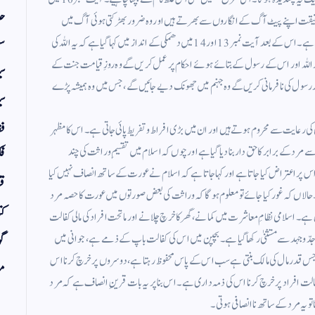
حد
درحقیقت اپنے پیٹ آگ کے انگاروں سے بھرتے ہیں اور وہ ضرور بھڑکتی ہوئی آگ میں
سف
جھونکے جائیں گے ۔ آیت نمبر 11 اور 12 میں احکامِ وراثت کا بیان ہے ۔ اس کے بعد آیت نمبر 13 اور 14 میں دھمکی کے انداز میں کہا گیا ہے کہ یہ اللہ کی
 اللہ اور اس کے رسول کے بتائے ہوئے احکام پر عمل کریں گے وہ روزِ قیامت جنت کے
س
 رسول کی نافرمانی کریں گے وہ جہنم میں جھونک دیے جائیں گے ، جس میں وہ ہمیشہ پڑے
سی
فق
 رعایت سے محروم ہوتے ہیں اور ان میں بڑی افراط و تفریط پائی جاتی ہے ۔ اس کا مظہر
رد کے برابر کا حق دار بنا دیا گیا ہے اور چوں کہ اسلام میں تقسیمِ وراثت کی چند
فک
 پر اعتراض کیا جاتا ہے اور کہا جاتا ہے کہ اسلام نے عورت کے ساتھ انصاف نہیں کیا
قر
 حالاں کہ غور کیا جائے تو معلوم ہوگا کہ وراثت کی بعض صورتوں میں عورت کا حصہ مرد
کت
 اسلامی نظامِ معاشرت میں کمانے ، گھر کا خرچ چلانے اور ماتحت افراد کی مالی کفالت
دّو جہد سے مستثنیٰ رکھا گیا ہے ۔ بچپن میں اس کی کفالت باپ کے ذمے ہے ، جوانی میں
گو
س قدر مال کی مالک بنتی ہے سب اس کے پاس محفوظ رہتا ہے ، دوسروں پر خرچ کرنا اس
مض
فالت افراد پر خرچ کرنا اس کی ذمہ داری ہے ۔ اس بنا پر یہ بات قرینِ انصاف ہے کہ مرد
 تو یہ مرد کے ساتھ ناانصافی ہوتی ۔