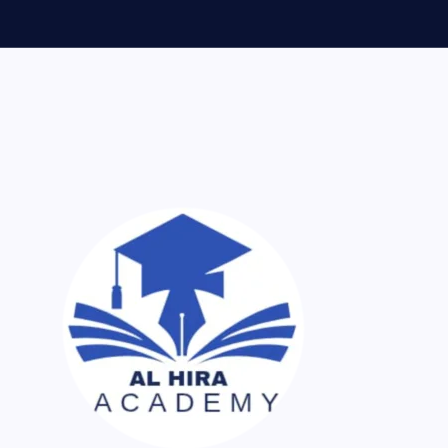
ر اک نسخہ کیمیا ساتھ لایا