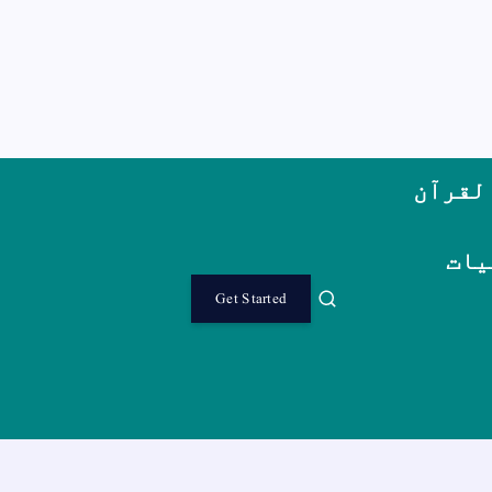
لقرآن
یات
Get Started