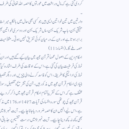
کردی گئی ہے کہ مالِ وراثت میں عورتوں کا حصہ اللہ تعالیٰ کی طرف س
۔
وارثین میں تین خواتین ایسی ہیں جو کسی بھی حال میں بالکلیہ میراث س
حقیقی بہن ، باپ شریک بہن ، ماں شریک بہن اور دوسری خواتین بھی
برابر ہوتا ہے اور ان کے درمیان کوئی تفریق نہیں ہوتی ۔ مثلاً میت 
حصہ ملے گا ۔ (النساء : 11)
احکامِ دین کے اصول عموماً قرآن مجید میں بیان کیے گئے ہیں اور ان 
نماز کی فرضیت بیان کی گئی ہے ، اس کے اوقات کی طرف اشارہ کیا گیا
نمازکی ادائیگی کا طریقہ ، اس کو فاسد کرنے والی چیزیں اور دیگر تفص
بنیادی احکام قرآن مجید میں مذکور ہیں ، جن کی تشریح و تفصیل 
مختلف ہے کہ اس کے تقریباً تمام احکام قرآن مجید میں ذکر کردیے گ
ہے ، 
بھی کچھ نہ کچھ دینا چاہیے ۔ آیت نمبر 9