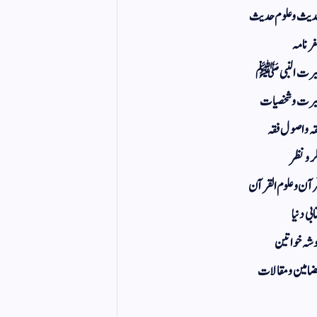
یث و علوم حدیث
ر نامہ
یرت النبی ﷺ
رت و شخصیات
ہ و اصول فقہ
ر و نظر
آن و علوم القرآن
ابی دنیا
شہ خواتین
امین و مقالات