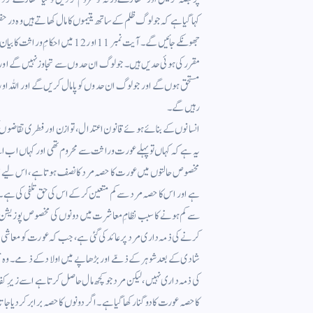
کہا گیا ہے کہ جو لوگ ظلم کے ساتھ یتیموں کا مال کھاتے ہیں وہ 
مقرر کی ہوئی حدیں ہیں ۔ جو لوگ ان حدوں سے تجاوز نہیں گے اور
مستحق ہوں گے اور جو لوگ ان حدوں کو پامال کریں گے اور اللہ اور
رہیں گے ۔
انسانوں کے بنائے ہوئے قانون اعتدال ، توازن اور فطری تقاضوں کی
یہ ہے کہ کہاں تو پہلے عورت وراثت سے محروم تھی اور کہاں اب اسے م
مخصوص حالتوں میں عورت کا حصہ مرد کا نصف ہوتا ہے ، اس لیے اس
ہے اور اس کا حصہ مرد سے کم متعین کر کے اس کی حق تلفی کی ہے ۔
سے کم ہونے کا سبب نظامِ معاشرت میں دونوں کی مخصوص پوزیشن ہے ۔
کرنے کی ذمہ داری مرد پر عائد کی گئی ہے ، جب کہ عورت کو معاشی ج
شادی کے بعد شوہر کے ذمّے اور بڑھاپے میں اولاد کے ذمے ۔ وہ ج
کی ذمہ داری نہیں ، لیکن مرد جو کچھ مال حاصل کرتا ہے اسے زیرِ ک
کاحصہ عورت کا دوگنا رکھا گیا ہے ۔ اگر دونوں کا حصہ برابر کردیا جاتا