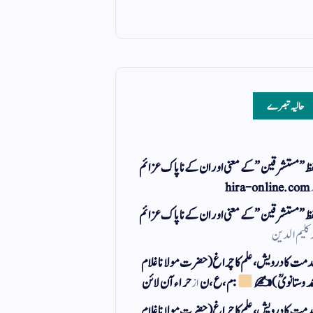
حالیہ تبصرے
ظ ” مستشرقین ” کے معنی اور ان کے نا پاک عزائم
hira-online.com
ظ ” مستشرقین ” کے معنی اور ان کے نا پاک عزائم
کلیم الدین
مت کا درویش، علم کا چراغ(حضرت مولانا غلام
مد وستانویؒ)✍
: م ، ع ، ن
از
حراء آن لائن
مت کا درویش، علم کا چراغ(حضرت مولانا غلام