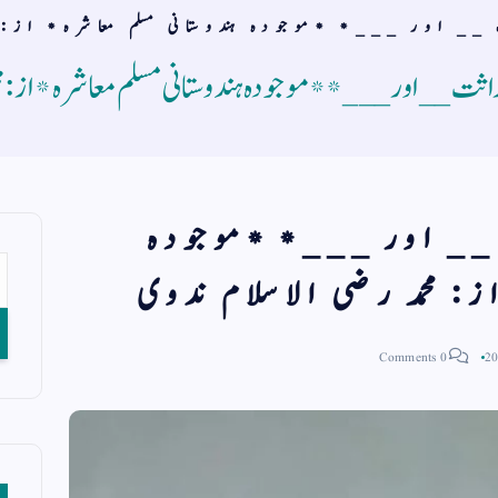
 __ اور ___* *موجودہ ہندوستانی مسلم معاشرہ* از: م
وراثت __ اور ___* *موجودہ ہندوستانی مسلم معاشرہ* از: م
ت __ اور ___* *موجودہ
از: محمد رضی الاسلام ندوی
0 Comments