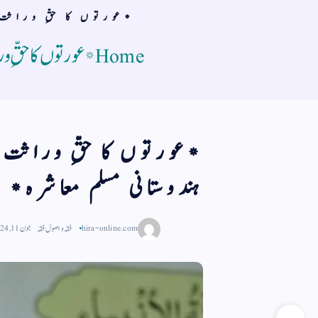
*عورتوں کا حقِّ وراثت
Home
*عورتوں کا حقِّ 
*عورتوں کا حقِّ وراث
ہندوستانی مسلم معاشرہ* 
hira-online.com
فقہ و اصول فقہ
جون 11, 2024