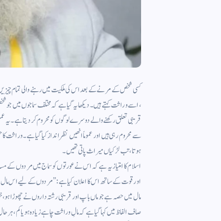
کسی شخص کے مرنے کے بعد اس کی ملکیت میں رہنے والی تمام چیزیں 
، اسے وراثت کہتے ہیں ۔ دیکھا یہ گیا ہے کہ مختلف سماجوں میں جو شخص
قریبی تعلق رکھنے والے دوسرے لوگوں کو محروم کر دیتا ہے ۔ یہ 
سے محروم رہی ہیں اور عموماً انھیں نظر انداز کیا گیا ہے ۔ وراثت کا ح
ہوتا ، تب لڑکیاں میراث پاتی تھیں ۔
اسلام کا امتیاز یہ ہے کہ اس نے عورتوں کو سماج میں مردوں کے م
اورقوت کے ساتھ اس کا اعلان کیا ہے : ” مردوں کے لیے اس مال م
صاف الفاظ میں کہا گیا ہے کہ مالِ وراثت چاہے زیادہ ہو یا کم ، ہر 