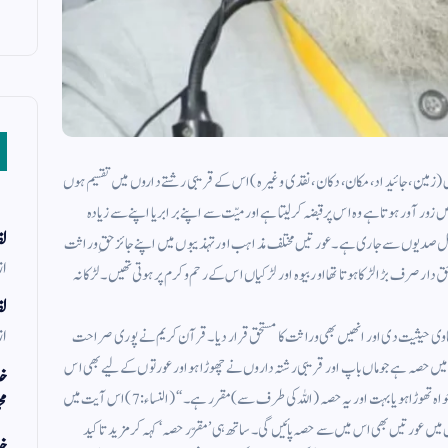
(زمین ، جائیداد ، مکان ، دکان ، نقدی وغیرہ) اس کے قریبی رشتے داروں میں تقسیم ہوں
 زور آور ہوتا ہے وہ اس پر قبضہ کرلیتا ہے اور میّت سے اپنے برابر یا اپنے سے زیادہ
لف
عمل صدیوں سے جاری ہے ۔ عورتیں مختلف مذاہب اور تہذیبوں میں اپنے جائز حقِ وراثت
از
ق دار صرف بڑا لڑکا ہوتا تھا اور بیوہ اور لڑکیاں اس کے رحم و کرم پر ہوتی تھیں ۔ لڑکا نہ
لف
از
ساوی حیثیت دی اور انھیں بھی وراثت کا مستحق قرار دیا ۔ قرآن کریم نے پوری صراحت
یں حصہ ہے جو ماں باپ اور قریبی رشتہ داروں نے چھوڑا ہو اور عورتوں کے لیے بھی اس
خد
مال میں حصہ ہے جو ماں باپ اور قریبی رشتہ داروں نے چھوڑا ہو ، خواہ تھوڑا ہو یا بہت اور یہ حصہ (اللہ کی طرف سے) مقرر ہے ۔“ (النساء : 7) اس آیت میں
مح
حال میں عورتیں بھی اس میں سے حصہ پائیں گی ۔ ساتھ ہی ’مقرّر حصہ‘ کہہ کر مزید تاکید
خد