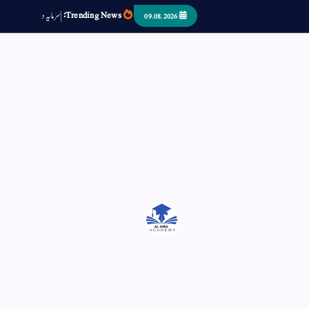
Trending News:
س
م
ی
د
ا
ر
ص
ب
09.08.2026
اتر کر حرا سے سوئے قوم آیا - او