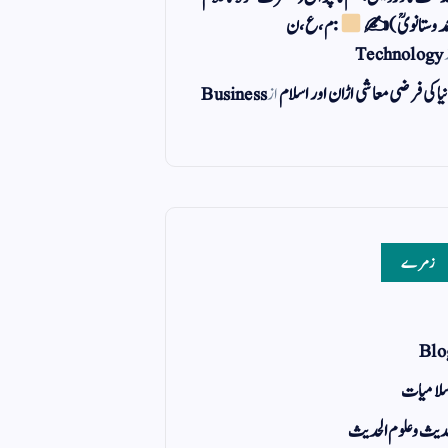
مد وستانویؒ)✍
: م ، ع ، ن
Technology
یا کی فرضی معاشی اڑان اور اسلام
از
Business
زمرے
Blo
لامیات
یث و علوم الحدیث