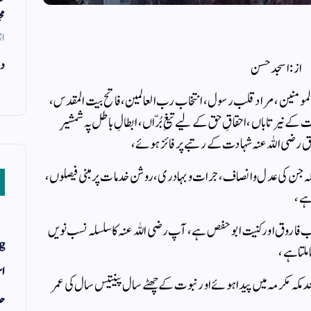
مح
از
دن
از : اسجد حسن
المومنین ، مراد قلب رسول ، انتخاب رب العالمین ،فاتح بیت المقدس ،
ت کے نیر تاباں ، احقاقِ حق کے لیے تیغِ بُرّاں، ابطالِ باطل پہ شمشیرِ
وق رضی اللہ عنہ شہادت کے رتبے پر فائز ہوئے،
ہ جن کی عدل و انصاف، جرات و بہادری، روشن خدمات پر مبنی فیصلوں،
ے ،
ب فاروق اور کنیت ابو حفص ہے، آپ رضی اللہ عنہ کا سلسلہ نسب نویں
g
لتا ہے ،
اس
 عنہ ’’عام الفیل‘‘ کے تقریباً 13 سال بعد مکہ مکرمہ میں پیدا ہوئے اور نبوت کے چھٹے سال پینتیس سال کی عمر
حد