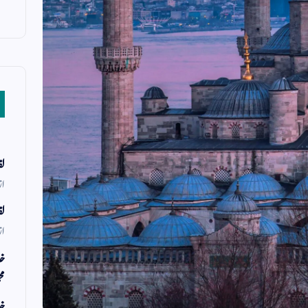
لف
از
لف
از
خد
مح
خد