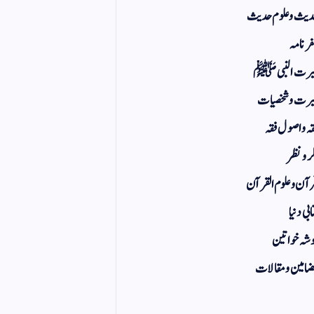
یث و علوم حدیث
ر نامہ
یرت النبی ﷺ
رت و شخصیات
ہ و اصول فقہ
ر و نظر
آن و علوم القرآن
ابی دنیا
شہ خواتین
امین و مقالات