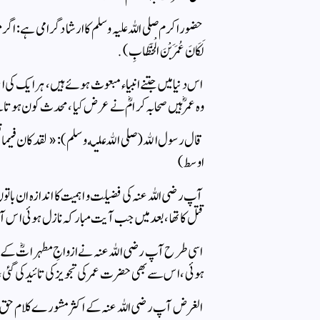
حضور اکرم صلی اللہ علیہ وسلم کا ارشاد گرامی ہے : اگر میرے
لَكَانَ عُمَرَ بْنَ الْخَطَّابِ ) .
اس دنیا میں جتنے انبیاء مبعوث ہوئے ہیں، ہر ایک ک
وہ عمرؓ ہیں صحابہ کرامؓ نے عرض کیا، محدث کون ہوتا 
قال رسول الله (صلى الله عليه وسلم): «لقد كان فيما قبلك
اوسط)
آپ رضی اللہ عنہ کی فضیلت و اہمیت کا اندازہ ان باتوں
قتل کا تھا ، بعد میں جب آیت مبارکہ نازل ہوئی اس آ
اسی طرح آپ رضی اللہ عنہ نے ازواجِ مطہراتؓ کے پردے
ہوئی ، اس سے بھی حضرت عمر کی تجویز کی تائید کی گئی ،
الغرض آپ رضی اللہ عنہ کے اکثر مشورے کلام حق سے