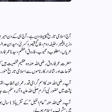
آج اسلامی تاریخ کا پہلا دن ہے ، آج ہی کے دن امیر 
وزیر پیغمبر ، خلیفہ دوم ، فاتح قیصر و کسریٰ، میدان عدال
عریاں ، مطلوب و محبوب، فاروقِ اعظم، سیدنا عمر فار
حضرت عمر فاروق رضی اللہ عنہ وہ عظیم شخصیت ہیں ک
فتوحات اور شاندار کارناموں سے اسلامی تاریخ منور ہ
آپ رضی اللہ عنہ کا اسم گرامی قدر عمر بن خطاب، لق
پشت میں حضور نبی اکرم صلی اللہ علیہ وآلہ وسلم سے جا م
آپ رضی اللہ
میں مشرف بہ اسلام ہو ئے،