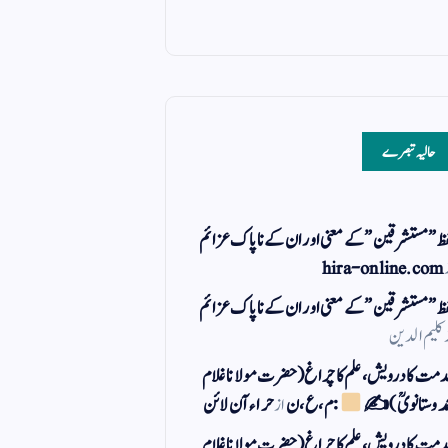
حالیہ تبصرے
ظ ” مستشرقین ” کے معنی اور ان کے نا پاک عزائم
hira-online.com
ظ ” مستشرقین ” کے معنی اور ان کے نا پاک عزائم
کلیم الدین
مت کا درویش، علم کا چراغ(حضرت مولانا غلام
مد وستانویؒ)✍
: م ، ع ، ن
از
حراء آن لائن
مت کا درویش، علم کا چراغ(حضرت مولانا غلام