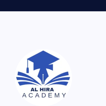
ر اک نسخہ کیمیا ساتھ لایا