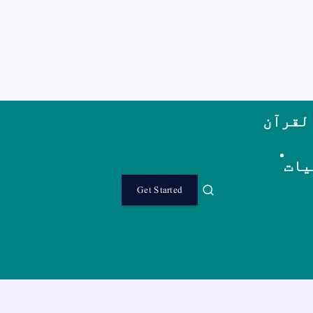
لقرآن
یات
Get Started