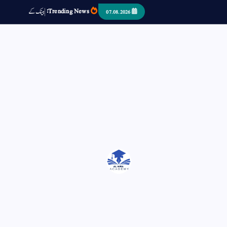
Trending News:
ب
ک
س
د
ک
م
ص
07.08.2026
اتر کر حرا سے سوئے قوم آیا - او