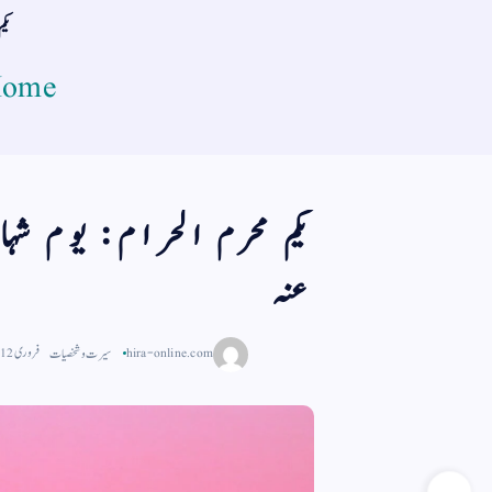
یک
ome
یکم محرم الحرام: یوم ش
عنہ
hira-online.com
سیرت و شخصیات
فروری 12, 2024