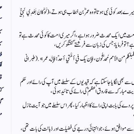
حد
 بعد کوئی نبی ہوتا تو وہ عمرؓ بن خطاب ہی ہوتے،( لَوْ كَانَ بَعْدِي نَبِيٌّ
سف
س
ی امت میں ایک محدث ضرور ہوا ہے، اگر میری امت کا کوئی محدث ہے تو
سی
ہے؟ تو فرمایا: جس کی زبان سے فرشتے گفتگو کریں،
فق
م من الأمم مُحدَّثُون، فإِن يك في أمَّتي أحدٌ؛ فإِنَّه عمر».(طبرانی
فک
قر
 سے بھی لگا یا جاسکتا ہے کہ قیدیوں کے سلسلے میں آپ کی رائے اور حکم
کت
یت مبارکہ سے فاروق اعظمؓ کی رائے کی تائید ہوئی ،
گو
 کی بابت اپنی رائے کا اظہار کیا ، پھر اس سلسلے میں جو آیت نازل
مض
 موافق ہوئے ، جو انتہائی درجے کی فضیلت اور ذہانت کی بات تھی ،