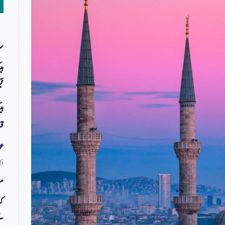
سر
بی
ٹی
بی
قس
عو
6
مو
کی
ت