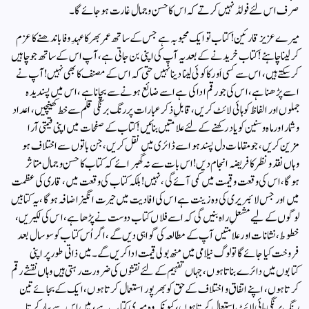
صرف اس لئے فولڈ نہیں کرتے کہ اس کا حسن و جمال غارت ہو جائے گا۔
میرے عزیز قارئین! کتاب تو ایک محبوبہ ہے جس کے ساتھ عمر بھر کا عہدِ وفا باندھنے کا عزم
کر لینا چاہئے! کتاب خریدنے کے بعد یہ آپ کی اپنی بن جاتی ہے، آپ اس کے ساتھ جو چاہیں
کرسکتے ہیں، اس سے کسی اَور کا کوئی لینا دینا نہیں حتی کہ اس کے مصنف کا بھی نہیں!آپ نے
اسے پڑھنا ہے، اس کی جو رقم ادا کی ہے اسے ضائع ہونے سے بچانا ہے، اس میں پسندیدہ
جملوں اور الفاظ کو ہائی لائٹ کریں، قابلِ ذکر عبارات پر رنگ برنگی قلم سے خط کھینچیں، اعداد
و شمار اور ماہ و سنین کو یاد رکھنے کے لئے علامتیں بنائیں!کتاب کے صفحات میں اپنی قیمتی آرا
مزین کریں، جو مقامات دل پسند ہو اسے ڈائری میں نقل کریں، جن باتوں سے اختلاف ہو
وہاں نقد و نظر کا فریضہ انجام دیں!اس بات سے نہ گھبرائے کہ کتاب کا حسن و جمال متاثر
ہوگا، اس کی وقعت و قیمت میں کمی آئے گی، نہیں! بلکہ کتاب کی وقعت میں، قاری کی عظمت
میں اور جس لائبریری کی وہ زینت ہے اس کی افادیت میں حیرت انگیز اضافہ ہوگا، یہ کتابیں
لوگوں کے لیے مشعلِ راہ بنیں گی کہ اسے فلاں کتاب دوست نے پڑھا ہے، اس کی لکیریں،
خطوط، نشانات اور علامتیں آپ کے مطالعہ کی گواہی دیں گے، اگر اُس کتاب کو سو سال بعد
فروخت کیا جائے گا تو لوگ نیلامی میں منھ بولی قیمت ادا کریں گے۔میں ذاتی طور پر اپنی
کتابوں میں دائرے بناتا ہوں، جہاں تفہیم کے لئے نقشوں کی ضرورت رہتی ہیں وہاں نقشے رقم
کرتا ہوں، اپنے اتفاق و اختلاف کے حق کو بھرپور استعمال کرتا ہوں، ایک کے بجائے تین
رنگ برنگی ہائی لائٹ استعمال کرتا ہوں، کیونکہ وہ میری کتاب ہے، میں اس سے پیار کرتا