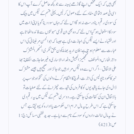
بھی ہیں کہ ایک شخص اپنے گاڑھے پسینہ سے جو کچھ حاصل کرے آپ اس کا
اسی فی صد اجتماعی مفاد کے لئے وصول کر لیں۔ پہلی قسم کے ٹیکس میں بینک
کی سودی رقم دینا درست نہ ہو گا اس لئے کہ وہاں سود دینا گویا اپنی ذات میں
سود کا استعمال ہوگیا اس لئے کہ وہ بھی ان قومی سہولتوں سے فائدہ اٹھاتا ہے
اور فقہاء نے ایسے ٹیکس کی اجازت دی ہے جیسا کہ ابوالحسن مرغینانی کی اس
عبارت سے معلوم ہوتا ہے : فان اريد بها ما يكون بحق ككرى النهر المشترك
واجر الحارس والموظف لتجهيز الجيش وفداء الاسارى وغيرها جازت الكفالة بها
على الاتفاق – اگر اس سے وہ ٹیکس مراد ہیں جو جائز اور صحیح ہیں جیسے مشترک
نہر کا کھودنا پولیس کی اجرت ، فوج کا انتظام کرنے والوں کی تنخواہ جو سب پر
ڈال دی جائے یا قیدیوں کو کافروں کی قید سے چھڑانے کے لئے عطیات تو
بالاتفاق ان کی کفالت کی جا سکتی ہے ۔ دوسری قسم کے ٹیکس میں یہ رقم دی
جاسکتی ہے کہ اس طرح یہ مال حرام اس حکومت یا ادارہ کو پہونچتا ہے جس
نے یہ مال امانت داروں کو سود کے نام سے دیا ہے ۔ جدید فقہی مسائل : ج : 1
ص: (421 )