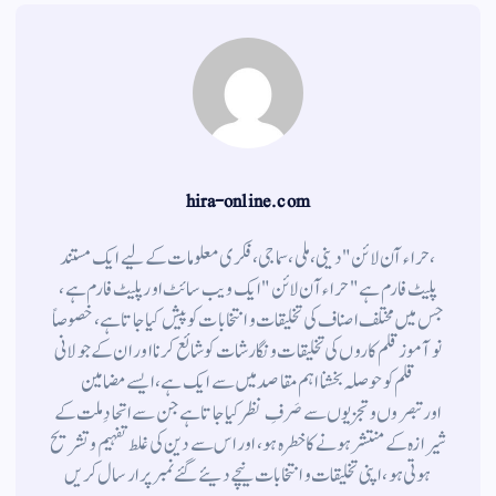
hira-online.com
،حراء آن لائن" دینی ، ملی ، سماجی ، فکری معلومات کے لیے ایک مستند
پلیٹ فارم ہے " حراء آن لائن " ایک ویب سائٹ اور پلیٹ فارم ہے ،
جس میں مختلف اصناف کی تخلیقات و انتخابات کو پیش کیا جاتا ہے ، خصوصاً
نوآموز قلم کاروں کی تخلیقات و نگارشات کو شائع کرنا اور ان کے جولانی
قلم کوحوصلہ بخشنا اہم مقاصد میں سے ایک ہے ، ایسے مضامین
اورتبصروں وتجزیوں سے صَرفِ نظر کیا جاتاہے جن سے اتحادِ ملت کے
شیرازہ کے منتشر ہونے کاخطرہ ہو ، اور اس سے دین کی غلط تفہیم وتشریح
ہوتی ہو، اپنی تخلیقات و انتخابات نیچے دیئے گئے نمبر پر ارسال کریں