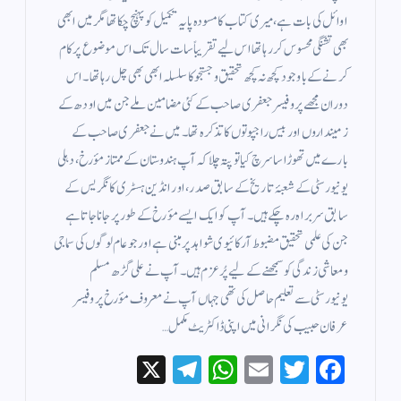
اوائل کی بات ہے، میری کتاب کا مسودہ پایہ تکمیل کو پہنچ چکا تھا مگر میں ابھی
بھی تشنگی محسوس کر رہا تھا اس لیے تقریباً سات سال تک اس موضوع پر کام
کرنے کے باوجود کچھ نہ کچھ تحقیق و جستجو کا سلسلہ ابھی بھی چل رہا تھا۔ اس
دوران مجھے پروفیسر جعفری صاحب کے کئی مضامين ملے جن میں اودھ کے
زمینداروں اور بیس راجپوتوں کا تذکرہ تھا۔ میں نے جعفری صاحب کے
بارے میں تھوڑا سا سرچ کیا تو پتہ چلا کہ آپ ہندوستان کے ممتاز مؤرخ، دہلی
یونیورسٹی کے شعبۂ تاریخ کے سابق صدر، اور انڈین ہسٹری کانگریس کے
سابق سربراہ رہ چکے ہیں۔ آپ کو ایک ایسے مؤرخ کے طور پر جانا جاتا ہے
جن کی علمی تحقیق مضبوط آرکائیوی شواہد پر مبنی ہے اور جو عام لوگوں کی سماجی
و معاشی زندگی کو سمجھنے کے لیے پُرعزم ہیں۔ آپ نے علی گڑھ مسلم
یونیورسٹی سے تعلیم حاصل کی تھی جہاں آپ نے معروف مؤرخ پروفیسر
عرفان حبیب کی نگرانی میں اپنی ڈاکٹریٹ مکمل…
X
Te
W
E
T
Fa
le
ha
m
wi
ce