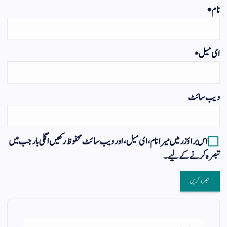
نام
*
ای میل
*
ویب‌ سائٹ
اس براؤزر میں میرا نام، ای میل، اور ویب سائٹ محفوظ رکھیں اگلی بار جب میں
تبصرہ کرنے کےلیے۔