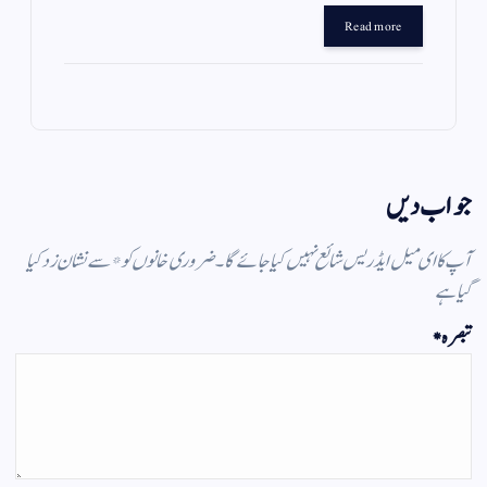
gr
ts
ail
tte
bo
Read more
a
A
r
ok
m
pp
جواب دیں
آپ کا ای میل ایڈریس شائع نہیں کیا جائے گا۔
ضروری خانوں کو
*
سے نشان زد کیا
گیا ہے
تبصرہ
*