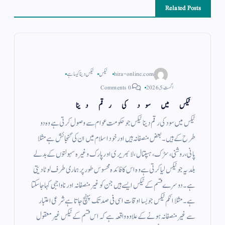
Related Posts
hira-online.com
ٹیکس
ٹیکس دینا کیسا ہے
اگست 5, 2026
0 Comments
ٹیکس میں سود کی رقم دینا
ٹیکس میں سود کی رقم دینا ٹیکس جو حکومت عوام سے وصول کرتی ہے وہ دو
طرح کے ہیں ۔ بعض منصفانہ ہیں اور خود اسلام میں ان کی گنجائش ہے مثلا
پانی ، روشنی ، سڑک ، ہسپتال ، لائبریری اور پارک وغیرہ سہولتوں کے بدلے
بلدیہ جو ٹیکس لیا کرتی ہے وہ اس کا فائدہ محسوس طور پر ہماری طرف لوٹا دیتی
ہے ۔ دوسرے قسم کے ٹیکس ایسے ہیں جن کو غیر منصفانہ اور ناواجبی کہا جاسکتا
ہے ۔ مثلا انکم ٹیکس جو بسا اوقات اسی فی صد تک پہنچ جاتا ہے شرعی اعتبار
سے غیر منصفانہ ہونے کے علاوہ واقعہ ہے کہ اس قسم کے ٹیکس غیر معقول