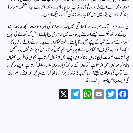
ہوں، میں اسے اپنے دل و دماغ میں جذب کرنا چاہتا ہوں، میں اس سے اپنا مستقبل سنوارنا
پسند کرتا ہوں، بلکہ میں اس کتاب سے زندگی گزارنا سیکھتا ہوں۔
میرے عزیز! کتاب صرف سفر کا ساتھی نہیں بلکہ اسے زندگی بھر کا دوست سمجھا جانا چاہئے،
اس کے ساتھ کھڑے، بیٹھے اور لیٹے ہر حالت میں حاضری دینا چاہئے، حتی کہ کھانے کی میز پر
اور سوتے ہوئے تکیہ کے نیچے بھی رہنا چاہئے۔البتہ کتابوں سے پیار کرنے والے لوگوں کا
ایک گروہ ایسا بھی ہیں جو کتابوں کے اوپر بالکل رحم نہیں کرتا، اس کو پڑھتا نہیں بلکہ محض
پھاڑتا ہے، صفحات کی پوڑیاں بنا بنا کر اشیاء لپیٹنے میں استعمال کرتا ہے، بچوں کی طرح کشتیاں
بنا بنا کر ہواؤں میں اڑاتا ہے، کتابوں کے ساتھ کباڑ والوں کا سا معاملہ کرتا ہے، ایسے لوگوں
سے کتاب کی حفاظت کیجئے! اس محبوبہ کی زندگی پر ترس کھاکر اسے بچائیں اور اپنی لائبریری
کی زینت بنائیں!معاویہ محب الله
X
Te
W
E
T
Fa
le
ha
m
wi
ce
gr
ts
ail
tte
bo
a
A
r
ok
m
pp