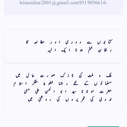
، 9519856616 hiraonline2001@gmail.com
کتابوں سے دوری اور مطالعہ کا
رجحان ختم ہونا ایک المیہ
ملک و ملت کی نازک صورت حال میں
مسلمانوں کے لئے رہنما خطوط مفکر اسلام
حضرت مولانا سید ابو الحسن علی حسنی
ندوی کی تحریروں کی روشنی میں