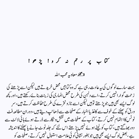
کتاب پر رحم نہ کرو! پڑھو!
✍️ معاویہ محب الله
بہت سارے لوگوں کی یہ عادت رہی ہے کہ وہ کتابیں محض خریدتے ہیں لیکن اسے پڑھنے کی
زحمت گوارا نہیں کرتے، اسے دلہن کی طرح محض الماری کی زینت بنائے رکھتے ہیں، اور کچھ
لوگ ایسے بھی ہیں جو پڑھتے تو ہیں لیکن اسے ناز و نخرے کی طرح حفاظت کرتے ہیں، سرِ
ورق کو پھٹنے کے خوف سے کاغذ یا اخبار کے صفحات سے ڈھانپ دیتے ہیں، دورانِ مطالعہ فٹ
نوٹس کا اہتمام نہیں کرتے، کتاب کے صفحات میں نقش و نگار سے ڈرتے ہوئے ہائی لائٹ سے
دور بھاگتے ہیں، کتاب کو لیٹے ہوئے نہیں پڑھتے اس لئے کہ جِلد ٹوٹ جانے یا پھٹنے کا اندیشہ
ہے، بعض لوگ ایسے بھی ہیں جو بطور نشانی کوئی علامت استعمال نہیں کرتے، صفحات کو