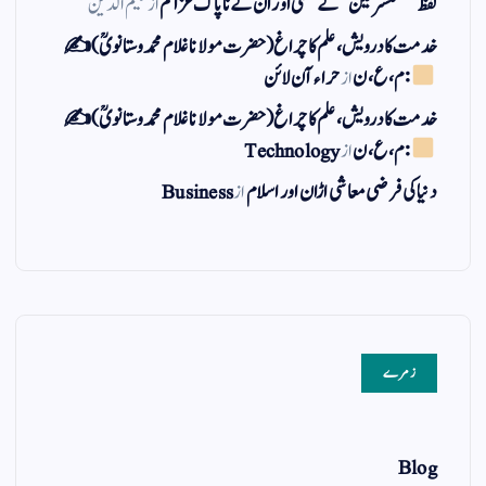
لفظ ” مستشرقین ” کے معنی اور ان کے نا پاک عزائم
از
کلیم الدین
خدمت کا درویش، علم کا چراغ(حضرت مولانا غلام محمد وستانویؒ)✍
: م ، ع ، ن
از
حراء آن لائن
خدمت کا درویش، علم کا چراغ(حضرت مولانا غلام محمد وستانویؒ)✍
: م ، ع ، ن
از
Technology
دنیا کی فرضی معاشی اڑان اور اسلام
از
Business
زمرے
Blog