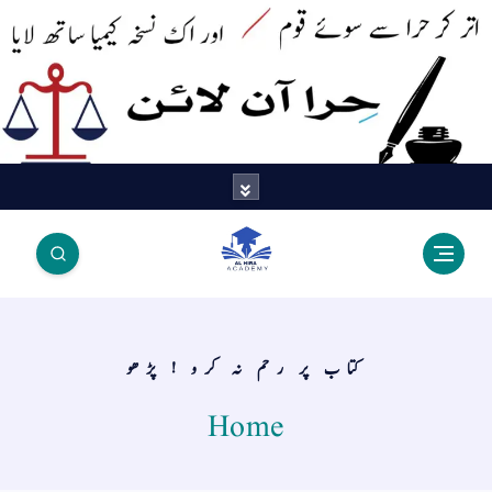
اتر کر حرا سے سوئے قوم آیا - اور
اک نسخہ کیمیا ساتھ لایا
کتاب پر رحم نہ کرو ! پڑھو
Home