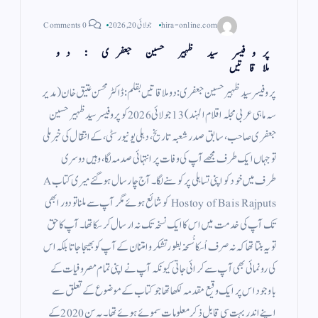
hira-online.com
جولائی 20, 2026
0 Comments
پروفیسر سید ظہیر حسین جعفری : دو
ملاقاتیں
پروفیسر سید ظہیر حسین جعفری: دو ملاقاتیں بقلم: ڈاکٹر محسن عتیق خان (مدیر
سہ ماہی عربی مجلہ اقلام الہند) 13 جولائی 2026 کو پروفیسر سید ظہیر حسین
جعفری صاحب، سابق صدر شعبہ تاریخ، دہلی یونیورسٹی، کے انتقال کی خبر ملی
تو جہاں ایک طرف مجھے آپ کی وفات پر انتہائی صدمہ لگا، وہیں دوسری
طرف میں خود کو اپنی تساہلی پر کوسنے لگا۔ آج چار سال ہو گئے میری کتاب A
Hostoy of Bais Rajputs کو شائع ہوئے مگر آپ سے ملنا تو دور ابھی
تک آپ کی خدمت میں اس کا ایک نسخہ تک نہ ارسال کر سکا تھا۔ آپ کا حق
تو یہ بنتا تھا کہ نہ صرف اُسکا نُسخہ بطور تشکر و امتنان کے آپ کو بھیجا جاتا بلکہ اس
کی رونمائی بھی آپ سے کرائی جاتی کیونکہ آپ نے اپنی تمام مصروفیات کے
باوجود اس پر ایک وقیع مقدمہ لکھا تھا جو کتاب کے موضوع کے تعلق سے
اپنے اندر بہت سی قابل ذکر معلومات سموئے ہوئے تھا۔ یہ سن 2020 کے