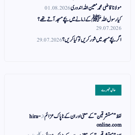
مولانا قاضی محمد معین اللہ اندوری
01.08.2026
کیا رسول اللہ ﷺ کے زمانے میں بچے مسجد آتے تھے؟
29.07.2026
اگر بچے مسجد میں شور کریں تو کیا کریں؟
29.07.2026
حالیہ تبصرے
لفظ ” مستشرقین ” کے معنی اور ان کے نا پاک عزائم
از
hira-
online.com