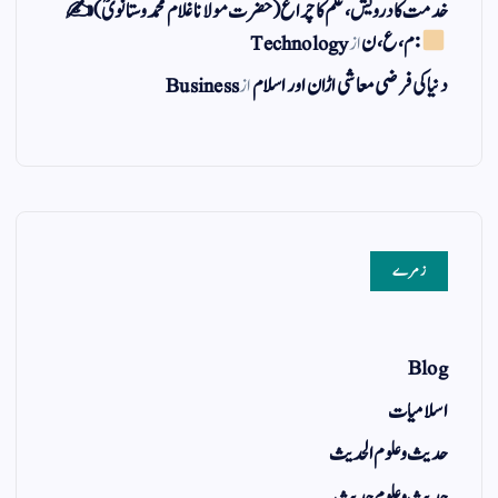
خدمت کا درویش، علم کا چراغ(حضرت مولانا غلام محمد وستانویؒ)✍
: م ، ع ، ن
از
Technology
دنیا کی فرضی معاشی اڑان اور اسلام
از
Business
زمرے
Blog
اسلامیات
حدیث و علوم الحدیث
حدیث و علوم حدیث