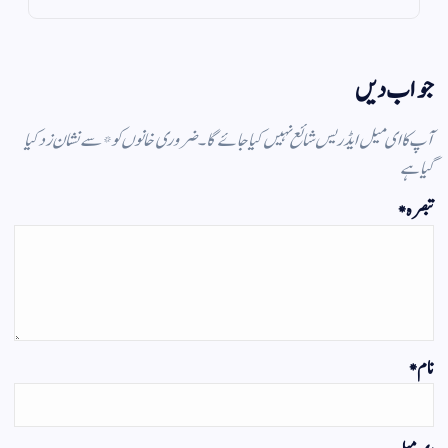
جواب دیں
آپ کا ای میل ایڈریس شائع نہیں کیا جائے گا۔
ضروری خانوں کو
*
سے نشان زد کیا
گیا ہے
تبصرہ
*
نام
*