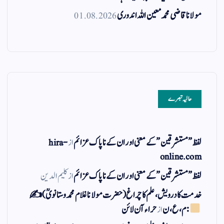
مولانا قاضی محمد معین اللہ اندوری
01.08.2026
حالیہ تبصرے
لفظ ” مستشرقین ” کے معنی اور ان کے نا پاک عزائم
از
hira-
online.com
لفظ ” مستشرقین ” کے معنی اور ان کے نا پاک عزائم
از
کلیم الدین
خدمت کا درویش، علم کا چراغ(حضرت مولانا غلام محمد وستانویؒ)✍
: م ، ع ، ن
از
حراء آن لائن