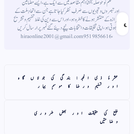
قلم کوحوصلہ بخشنا اہم مقاصد میں سے ایک ہے ، ایسے مضامین
اورتبصروں وتجزیوں سے صَرفِ نظر کیا جاتاہے جن سے اتحادِ ملت کے
شیرازہ کے منتشر ہونے کاخطرہ ہو ، اور اس سے دین کی غلط تفہیم وتشریح
ہوتی ہو، اپنی تخلیقات و انتخابات نیچے دیئے گئے نمبر پر ارسال کریں
، 9519856616 hiraonline2001@gmail.com
عشرۂ ذی الحجہ: بندگی کی جولاں گاہ
اور تسلیم ورضا کا موسمِ بہار
خلع کی حقیقت اور بعض ضروری
وضاحتیں