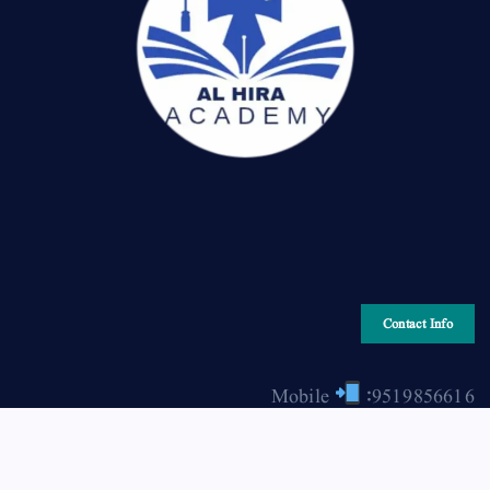
Contact Info
Mobile
:9519856616
Email
: hiraonline2001@gmail.com