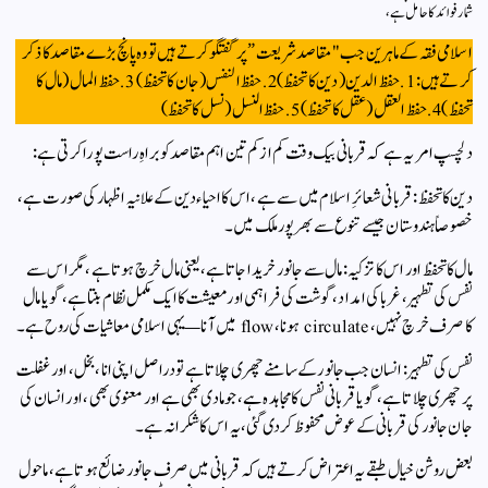
شمار فوائد کا حامل ہے،
اسلامی فقہ کے ماہرین جب "مقاصد شریعت” پر گفتگو کرتے ہیں تو وہ پانچ بڑے مقاصد کا ذکر
کرتے ہیں:1. حفظ الدین (دین کا تحفظ)2. حفظ النفس (جان کا تحفظ)3. حفظ المال (مال کا
تحفظ)4. حفظ العقل (عقل کا تحفظ)5. حفظ النسل (نسل کا تحفظ)
دلچسپ امر یہ ہے کہ قربانی بیک وقت کم از کم تین اہم مقاصد کو براہِ راست پورا کرتی ہے:
دین کا تحفظ: قربانی شعائرِ اسلام میں سے ہے، اس کا احیاء دین کے علانیہ اظہار کی صورت ہے،
خصوصاً ہندوستان جیسے تنوع سے بھرپور ملک میں۔
مال کا تحفظ اور اس کا تزکیہ: مال سے جانور خریدا جاتا ہے، یعنی مال خرچ ہوتا ہے، مگر اس سے
نفس کی تطہیر، غربا کی امداد، گوشت کی فراہمی اور معیشت کا ایک مکمل نظام بنتا ہے، گویا مال
کا صرف خرچ نہیں، circulate ہونا، flow میں آنا — یہی اسلامی معاشیات کی روح ہے۔
نفس کی تطہیر: انسان جب جانور کے سامنے چھری چلاتا ہے تو دراصل اپنی انا، بخل، اور غفلت
پر چھری چلاتا ہے، گویا قربانی نفس کا مجاہدہ ہے، جو مادی بھی ہے اور معنوی بھی، اور انسان کی
جان جانور کی قربانی کے عوض محفوظ کردی گئی، یہ اس کا شکرانہ ہے۔
بعض روشن خیال طبقے یہ اعتراض کرتے ہیں کہ قربانی میں صرف جانور ضائع ہوتا ہے، ماحول