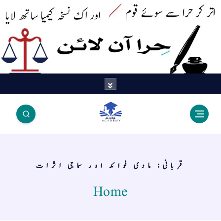
اتر کر حرا سے سوئے قوم آیا - اور
اک نسخہ کیمیا ساتھ لایا
قربانی: مادی فوائد اور سماجی اثرات
Home