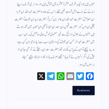
صحابہ ہیں جو ایک طرف عشرۂ مبشرہ میں شامل ہیں اور دوسری طرف اپنے
زمانے کے بڑے اہلِ ثروت بھی تھے، اس کے علاوہ حضرت عبداللہ بن عمرو
بن العاصؓ، حضرت عبداللہ بن عامر بن کریزؓ، حضرت زید بن ثابتؓ، حضرت
یعلیٰ بن امیہؓ اور حضرت قیس بن سعد بن عبادہؓ بھی ان صحابہ میں شمار ہوتے
ہیں جنہوں نے حلال ذرائع سے غیر معمولی خوش حالی حاصل کی۔ ان سب
میں حضرت عبدالرحمن بن عوفؓ کی داستان سب سے زیادہ حیران کن ہے،
مدینہ پہنچے تو ان کے پاس کچھ نہ تھا، حضرت سعد بن ربیعؓ نے آدھی جائیداد
پیش کی، مگر انہوں نے فرمایا: "مجھے صرف بازار کا راستہ بتا دیجیے”، چند
برسوں میں وہ…
X
Te
W
E
T
Fa
le
ha
m
wi
ce
gr
ts
ail
tte
bo
Read more
a
A
r
ok
m
pp