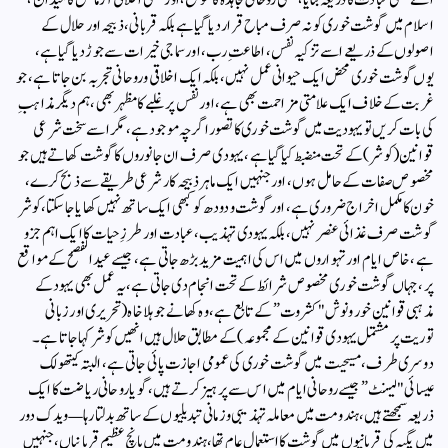
اسے کبھی عبادت کا ذریعہ بنایا، کبھی روحانی مجاہدہ کا موقع، اور کبھی اخلاقی آزمائش کا میدان،
اسلام میں گوشت خوری کو نہ صرف مباح قرار دیا گیا ہے بلکہ قربانی، ذبیحہ اور حلال کے
اصولوں کے ذریعے اسے تزکیہ نفس، اطاعتِ رب، اور سماجی خیرات سے جوڑ دیا گیا ہے،
یوں گوشت خوری محض ایک حیوانی عمل نہیں، بلکہ ایک اخلاقی و روحانی تجربہ بن جاتا ہے، جو
غربت کے خلاف ایک علامتی مزاحمت بھی ہے، اور نفس پر غلبے کا مظہر بھی، ہم دیگر مذاہبِ
کی بات کریں تو یہودیت میں گوشت خوری کا تصور اگرچہ موجود ہے، مگر اسے سخت شرعی
قوانین (کوشر) کے تحت منضبط کیا گیا ہے، یہودی صرف ان جانوروں کا گوشت کھاتے ہیں جو
مخصوص صفات کے حامل ہوں، اور جنہیں ایک ماہر ذبیحہ کار شرعی طریقے سے ذبح کرے،
خون کا مکمل اخراج ضروری ہے، اور گوشت و دودھ کو کبھی ایک ساتھ نہیں کھایا جا سکتا، کوشر
گوشت صرف غذائی عنصر نہیں، بلکہ یہودی تہذیب، عبادت اور طرزِ حیات کا ایک اہم جزو
ہے، خاص ایام اور تہواروں میں اس کی اہمیت مزید بڑھ جاتی ہے، جیسے عید الفصح کے مواقع
پر، جہاں گوشت خوری مخصوص شرائط کے تحت انجام دی جاتی ہے، یہ عمل بھی یہود کے
مذہبی قوانین خور ونوش "کشروت” کے تابع ہے، وہ کھانے جو ہلاخاہ (تحریری اور زبانی
توریت پر مشتمل یہودی قوانین کے مجموعہ) کے مطابق حلال ہیں انھیں کوشر کہا جاتا ہے۔
دوسری طرف، مسیحیت میں گوشت خوری کی عمومی اجازت پائی جاتی ہے، البتہ کیتھولک
عیسائی "لینٹ” جیسے روحانی ایام میں اس سے پرہیز کرتے ہیں، گویا روحانی ریاضت کا ایک
ذریعہ سمجھتے ہیں، ہندو مت میں معاملہ تہذیبی وزمانی تبدیلیوں کے ساتھ بدلتا رہا— ویدک دور
میں یگیہ کی قربانیوں میں گوشت کا استعمال عام تھا، ہندو مت میں پانچ عظیم قربانیاں، جنہیں