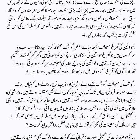
. چمڑے کی صنعت:کھال جمع کرنے والے NGO یا تاجر، تنی ہوئی رسیوں کے ساتھ ہر گلی
میں حاضر ہوتے ہیں، بھارت میں چمڑا ایک بڑی صنعت ہے، جو لاکھوں ہنر مندوں کو روزگار
دیتی ہے — مسلمانوں، دلتوں، اور دیگر کمزور طبقات کو، جوتے، بیلٹ، بیگ، فائل کور، حتی
کہ گاڑی کے سیٹ کور وغیرہ اسی چمڑے سے تیار ہوتے ہیں، افسوس کہ مسلمانوں کی اس نفع
بخش تجارت پر شب خوں مار دیا گیا۔4
. خواتین کی گھریلو معیشت:کلیجہ، پائے، مغز، گوشت محفوظ کرنا، اچار بنانا — یہ سب وہ
سرگرمیاں ہیں جو گھریلو خواتین کی دستکاری اور پکوان کو بڑھاتی ہیں، گھر گھر گوشت تقسیم
ہوتا ہے، مہمان آتے ہیں، خواتین کی باورچی خانہ کی معیشت سرگرم ہو جاتی ہے، اور لا
تعداد لوگوں کو قربانی کے دنوں میں اور بعد تک مفت کھانا نصیب ہوتا ہے۔5
. گوشت کی معیشت:گوشت بیچنے والے، فرج اور ڈیپ فریزر بنانے والی کمپنیاں، برف
والے، مصالحہ فروش، یہاں تک کہ باربی کیو چارکول والے بھی مستفید ہوتے ہیں۔6. شہری و
دیہی روابط:شہر والے دیہات سے جانور منگواتے ہیں، یا وہاں جا کر خریداری کرتے ہیں، دیہی
علاقوں میں نقدی آتی ہے، جس سے مقامی بازاروں میں جان آتی ہے، افسوس کہ گاؤ
رکھشکوں نے بیڑا غرق کر رکھا ہے، ایک جانور کی محبت میں مسلمانوں ہر ہجومی حملے کرتے
ہیں اور ملک کی معیشت کی بھی کمر توڑتے ہیں:بایں عقل ودانش بباید گریست7
. زکوٰۃ و صدقات کی تکمیلی صورت:قربانی کے گوشت سے وہ لوگ بھی مستفید ہوتے ہیں