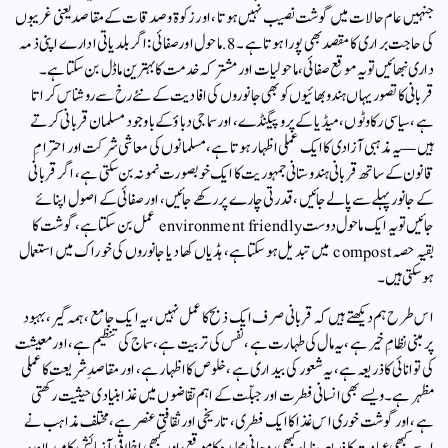
جنہیں عام حالات میں گوشت نصیب نہیں ہوتا، اور زکوۃ وصدقات کے مقاصد یعنی غریبوں
کی حاجت براری کا مقصد بھی پورا ہوتا ہے۔8. ماحول اور صفائی:اگر بلدیاتی ادارے اپنی ذمہ
داری نبھائیں تو یہ موقع صفائی، ماحولیات اور مشترکہ خدمت کا بہترین ماڈل بن سکتا ہے۔
قربانی کا تصور یہاں ہندو بھائیوں کو بھی جانوروں کی افادیت کے نئے رخ سے روشناس کراتا
ہے، سیاسی رکاوٹوں، میڈیا کے پروپیگنڈے، اور سماجی دباؤ کے باوجود مسلمان قربانی کرتے
ہیں — یہ مذہبی آزادی کا ایک عملی اظہار ہوتا ہے، مسلمانوں کی معاشی شرکت اور احترامِ
قانون کے ساتھ قربانی ہندوستانی جمہوریت کا ایک خوبصورت نمونہ بن سکتی ہے، اگر قربانی
کے جانور پہلے سے پالے جائیں، قدرتی چارے پر رکھے جائیں، اور صفائی کے اصول اپنائے
جائیں تو یہ ایک ماحول دوست environment friendly عمل بن سکتا ہے، گوشت کا
بقیہ حصہ compost میں تبدیل ہو سکتا ہے، ہڈیاں کھاد یا جانوروں کی خوراک میں استعمال
ہو سکتی ہیں۔
اس طرح ہم دیکھتے ہیں کہ قربانی صرف ایک ذبح کا عمل نہیں، یہ ایک جامع، ہمہ گیر، بہبود
پر مبنی نظامِ خیر ہے، یہ مال کی طہارت ہے، نفس کی تربیت ہے، سماج کی تنظیم ہے، اور معیشت
کی توانائی کا ذریعہ ہے، یہ شعور کی بیداری ہے، خلوص کا اظہار ہے، اور مقاصدِ شریعت کا عملی
مظہر ہے۔ویسے بھی انسانی فطرت اور جبلّت کے اہم تقاضوں میں غذا بنیادی حیثیت رکھتی
ہے، اور گوشت خوری اس غذا کا ایک فطری، تاریخی اور ثقافتی عنصر ہے، مختلف مذاہب نے