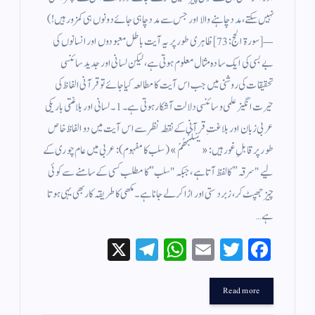
نہیں سکتے، مدد چاہنے والا اور جس سے مدد چاہی جائے دونوں ہی کمزور ہیں!)
— [سورۃ الحج: 73] ظاہری طور پر یہ آیت باطل معبودوں اور انسانوں کی
بے بسی کی ایک سادہ مثال معلوم ہوتی ہے، لیکن لسانی اور جدید سائنسی
تحقیقات کی روشنی میں جب اس آیت کا مطالعہ کیا جائے تو قرآنی الفاظ کی
حیرت انگیز علمی و سائنسی دلالت آشکار ہوتی ہے۔ 1۔ لسانی اور بلاغتی باریکی
عربی زبان اور بلاغتِ قرآنی کے نقطہ نظر سے اس آیت میں دو الفاظ خاص
طور پر قابلِ غور ہیں: «يَسْلُبْهُمُ» (سلب کا مفہوم): عربی میں عام چوری کے
لیے "سرقہ” کا لفظ آتا ہے، جبکہ "سلب” کا مطلب کسی کے سامنے سے کوئی
چیز جھپٹ کر، زبردستی اور اڑا کر لے جانا ہے۔ مکھی کا طریقہ کار بھی یہی ہوتا
ہے…
X
Te
W
E
T
Fa
le
ha
m
wi
ce
gr
ts
ail
tte
bo
Read more