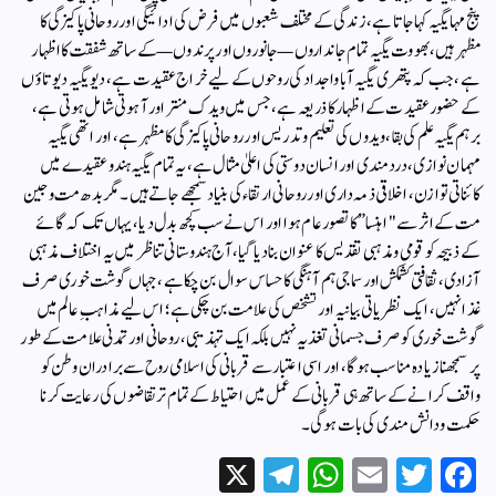
پنج مہا یگیہ کہا جاتا ہے، زندگی کے مختلف شعبوں میں فرض کی ادائیگی اور روحانی پاکیزگی کا
مظہر ہیں، بھووت یگیہ تمام جانداروں—جانوروں اور پرندوں—کے ساتھ شفقت کا اظہار
ہے، جب کہ پتھری یگیہ آبا واجداد کی روحوں کے لیے خراج عقیدت ہے، دیو یگیہ دیوتاؤں
کے حضور عقیدت کے اظہار کا ذریعہ ہے، جس میں ویدک منتر اور آہوتی شامل ہوتی ہے،
برہم یگیہ علم کی بقا، ویدوں کی تعلیم و تدریس اور روحانی پاکیزگی کا مظہر ہے، اور اتھی یگیہ
مہمان نوازی، دردمندی اور انسان دوستی کی اعلیٰ مثال ہے، یہ تمام یگیہ ہندو عقیدے میں
کائناتی توازن، اخلاقی ذمہ داری اور روحانی ارتقاء کی بنیاد سمجھے جاتے ہیں۔مگر بدھ مت وجین
مت کے اثر سے "اہنسا” کا تصور عام ہوا اور اس نے سب کچھ بدل دیا، یہاں تک کہ گائے
کے ذبیحہ کو قومی و مذہبی تقدیس کا عنوان بنا دیا گیا، آج ہندوستانی تناظر میں یہ اختلاف مذہبی
آزادی، ثقافتی کشمکش اور سماجی ہم آہنگی کا حساس سوال بن چکا ہے، جہاں گوشت خوری صرف
غذا نہیں، ایک نظریاتی بیانیہ اور تشخص کی علامت بن چکی ہے؛ اس لیے مذاہبِ عالم میں
گوشت خوری کو صرف جسمانی تغذیہ نہیں بلکہ ایک تہذیبی، روحانی اور تمدنی علامت کے طور
پر سمجھنا زیادہ مناسب ہوگا، اور اسی اعتبار سے قربانی کی اسلامی روح سے برادران وطن کو
واقف کرانے کے ساتھ ہی قربانی کے عمل میں احتیاط کے تمام تر تقاضوں کی رعایت کرنا
حکمت ودانش مندی کی بات ہوگی۔
X
Te
W
E
T
Fa