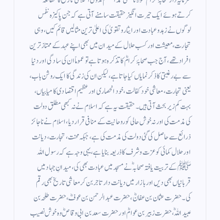
کرتے ہوئے ایک حیرت انگیز حقیقت سامنے آتی ہے کہ جن پاکیزہ نفَس
لوگوں نے زہد وعبادت اور ایثار وتقویٰ کی اعلیٰ ترین مثالیں قائم کیں، وہی
تجارت، معیشت اور کسب حلال کے میدان میں بھی اپنے عہد کے ممتاز ترین
افراد تھے، آج جب صحابۂ کرامؓ کا تذکرہ ہوتا ہے تو عموماً ان کی سادگی اور دنیا
سے بے رغبتی کا ذکر نمایاں کیا جاتا ہے، لیکن ان کی زندگی کا ایک روشن باب،
یعنی تجارت، معاشی خود کفالت، خود انحصاری اور عظیم اقتصادی کامیابیاں،
بہت کم زیر بحث آتی ہیں۔ حقیقت یہ ہے کہ اسلام نے نہ کبھی مطلق دولت
کی مذمت کی اور نہ خوش حالی کو روحانیت کے منافی قرار دیا، اسلام نے ناجائز
ذرائع سے حاصل کی گئی دولت کی مذمت کی ہے، جبکہ محنت، تجارت، دیانت
اور حلال کمائی کو عزت وشرف کا ذریعہ بنایا ہے، یہی وجہ ہے کہ رسول اللہ
ﷺ کے تربیت یافتہ صحابہؓ نے مسجد میں عبادت بھی کی، میدانِ جہاد میں
قربانیاں بھی دیں اور بازار میں دیانت دار تاجر بن کر معاشی تاریخ بھی رقم
کی۔ حضرت عثمان بن عفانؓ، حضرت عبدالرحمن بن عوفؓ، حضرت طلحہ بن
عبیداللہؓ، حضرت زبیر بن عوامؓ اور حضرت سعد بن ابی وقاصؓ وہ خوش نصیب