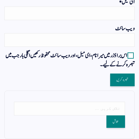
ای میل
*
ویب‌ سائٹ
اس براؤزر میں میرا نام، ای میل، اور ویب سائٹ محفوظ رکھیں اگلی بار جب میں
تبصرہ کرنے کےلیے۔