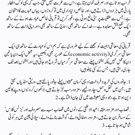
خراب ہوتا ہے اور صرف خون بہتا ہے، اس سے غربت نہیں مٹتی، جب کہ یہی لوگ افطار
پارٹی میں ہزاروں اڑاتے ہیں، اور خالص دنیا داری میں تو کروڑوں، یہاں عبدیت کا امتحان
ہے، جس سے عقلیت پرستی مانع ہوتی ہے، غور کریں تو قربانی خالص عبادت ہونے کے ساتھ
ایک نفع بخش معاہدہ ہے — خدا کے ساتھ بھی، سماج کے ساتھ بھی، اور اپنی ذات کے ساتھ
بھی۔
قربانی کی معاشی اہمیت کو سمجھنے کے لیے ضروری ہے کہ ہم اس کو عبادت کے ساتھ ہی ایک
معاشی سرگرمی (economic activity) کے طور پر بھی دیکھیں، یہ محض ایک دن یا تین
دن کا عمل نہیں بلکہ ہفتوں پہلے سے معاشی سرگرمیاں شروع ہو جاتی ہیں اور ہفتوں بعد تک
جاری رہتی ہیں، جس کے کئی پہلو ہیں:
1. جانوروں کی خرید وفروخت:دیہی کسان مہینوں پہلے جانور پالتے ہیں، ویشی منڈیاں سجتی
ہیں، جن میں نقل وحمل، چارہ، خیمے، مزدور سب جُڑ جاتے ہیں، لاکھوں کروڑوں روپے کا لین
دین ہوتا ہے، جو دیہی معیشت میں نئی جان ڈالتا ہے۔2
. قصاب اور مزدور طبقہ:عید الاضحیٰ کے دنوں میں قصاب سب سے مصروف اور ‘بزنس کلاس’
کے مسافر بن جاتے ہیں، مزدور، صفائی والے، گوشت بنانے والے، سپلائی چین میں ہر کوئی
شامل ہو جاتا ہے۔3