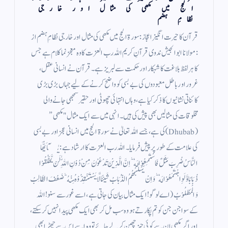
الحج میں مکھی کی مثال اور خارجی
نظامِ ہضم
قرآن کا حیرت انگیز اعجاز: سورۃ الحج میں مکھی کی مثال اور خارجی نظامِ ہضم از
: مولانا ابو الجیش ندوی قرآنِ کریم اللہ رب العزت کا وہ معجز نما کلام ہے جس
کا ہر لفظ بلاغت کا شہکار اور حکمت سے لبریز ہے۔ قرآن نے انسانی عقل،
غرور اور باطل معبودوں کی بے بسی کو واضح کرنے کے لیے جہاں بڑی بڑی
کائناتی نشانیوں کا ذکر کیا ہے، وہاں انتہائی چھوٹی اور حقیر سمجھی جانے والی
مخلوقات کی مثالیں بھی پیش کی ہیں۔ انہی میں سے ایک مثال "مکھی”
(Dhubab) کی ہے، جسے اللہ تعالیٰ نے سورۃ الحج میں انسانی عجز اور بے بسی
کی علامت کے طور پر پیش فرمایا۔ اللہ رب العزت کا ارشاد ہے: يٰۤاَيُّهَا
النَّاسُ ضُرِبَ مَثَلٌ فَاسْتَمِعُوْا لَهٗ ؕ اِنَّ الَّذِيْنَ تَدْعُوْنَ مِنْ دُوْنِ اللّٰهِ لَنْ يَّخْلُقُوْا
ذُبَابًا وَّ لَوِ اجْتَمَعُوْا لَهٗ ؕ وَ اِنْ يَّسْلُبْهُمُ الذُّبَابُ شَيئًا لَّا يَسْتَنْقِذُوْهُ مِنْهُ ؕ ضَعُفَ الطَّالِبُ
وَ الْمَطْلُوْبُ (اے لوگو! ایک مثال بیان کی جاتی ہے، اسے غور سے سنو! اللہ
کے سوا جن جن کو تم پکارتے ہو وہ سب مل کر بھی ایک مکھی پیدا نہیں کر سکتے،
اور اگر مکھی ان سے کوئی چیز چھین کر لے جائے تو وہ اسے اس سے چھڑا بھی