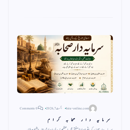
a
A
r
ok
m
pp
hira-online.com
اگست 7, 2026
0 Comments
سرمایہ دار صحابہ کرام
سرمایہ دار صحابۂ کرامؓ مولانا مفتی محمد اعظم ندوی اسلامی تاریخ کا مطالعہ