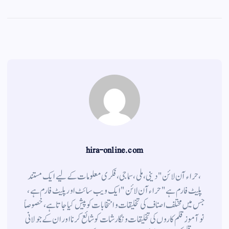
le
ha
m
wi
ce
gr
ts
ail
tte
bo
a
A
r
ok
m
pp
hira-online.com
،حراء آن لائن" دینی ، ملی ، سماجی ، فکری معلومات کے لیے ایک مستند
پلیٹ فارم ہے " حراء آن لائن " ایک ویب سائٹ اور پلیٹ فارم ہے ،
جس میں مختلف اصناف کی تخلیقات و انتخابات کو پیش کیا جاتا ہے ، خصوصاً
نوآموز قلم کاروں کی تخلیقات و نگارشات کو شائع کرنا اور ان کے جولانی