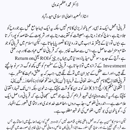
ڈاکٹر محمد اعظم ندوی
استاذ المعہد العالی الاسلامی حیدرآباد
قربانی! محض ایک مذہبی رسم یا خونریزی کا نام نہیں، بلکہ یہ ایک ایسا جامع عمل ہے جو روح کو
جلا دیتا ہے، سماج کو جوڑ دیتا ہے، معیشت کو تقویت دیتا ہے اور شریعت کے مقاصد کو پورا کرتا
ہے، یوں تو دنیا کے بیشتر مذاہب میں نذر ونیاز کا تصور پایا جاتا ہے، لیکن اسلام میں قربانی کو جو
مقام ومنزلت حاصل ہے، اس سے صاف ظاہر ہے کہ قربانی خالص عبادت کا درجہ رکھتی
ہے، آج کے جدید، سوشل میڈیا زدہ دنیا میں جہاں ہر چیز کو ROI یعنی Return on
Investment کے ترازو میں تولا جاتا ہے، قربانی کے مفہوم کو بھی کچھ لوگ ازسرِنو جانچنے
لگے ہیں، اور اسے عقل کے میزان میں تولنے لگے ہیں، جب کہ یہ عشق ومحبت کا مظہر ہے،
قربانی فقط ذبح کا نام نہیں، اللہ تعالیٰ نے فرمایا: {لَن يَنَالَ اللَّهَ لُحُومُهَا وَلَا دِمَاؤُهَا وَلَـٰكِن يَنَالُهُ
ٱلتَّقْوَىٰ مِنكُمْ} (الحج: 37) (اللہ کو نہ ان کا گوشت پہنچتا ہے، نہ خون، بلکہ اس تک تمہارا تقویٰ
پہنچتا ہے)، یہ آیت وہ بنیادی تمہید فراہم کرتی ہے جو ہمیں سمجھاتی ہے کہ قربانی دراصل ایک
علامت ہے — اندرونی خلوص، جذب دروں، اطاعتِ خداوندی اور اجتماعی شعور کے اظہار
کی، گویا خون کی بو نہیں، خلوص کی خوشبو مطلوب ہے۔
لیکن اسلام کا حسن یہ ہے کہ وہ محض باطنی پہلو پر قناعت نہیں کرتا، وہ ہر عمل کو ایسے ڈھانچے میں ڈھالتا ہے جس
سے فرد بھی نفع پائے، اور سماج بھی سنورے؛ لہٰذا قربانی کا یہ خالص روحانی عمل، اپنی ظاہری صورت میں بھی بے