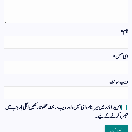
نام
*
ای میل
*
ویب‌ سائٹ
اس براؤزر میں میرا نام، ای میل، اور ویب سائٹ محفوظ رکھیں اگلی بار جب میں
تبصرہ کرنے کےلیے۔