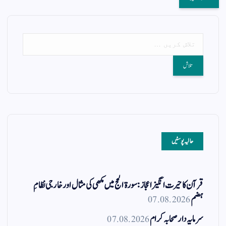
حالیہ پوسٹیں
قرآن کا حیرت انگیز اعجاز: سورۃ الحج میں مکھی کی مثال اور خارجی نظامِ
ہضم
07.08.2026
سرمایہ دار صحابہ کرام
07.08.2026