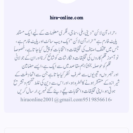
hira-online.com
،حراء آن لائن" دینی ، ملی ، سماجی ، فکری معلومات کے لیے ایک مستند
پلیٹ فارم ہے " حراء آن لائن " ایک ویب سائٹ اور پلیٹ فارم ہے ،
جس میں مختلف اصناف کی تخلیقات و انتخابات کو پیش کیا جاتا ہے ، خصوصاً
نوآموز قلم کاروں کی تخلیقات و نگارشات کو شائع کرنا اور ان کے جولانی
قلم کوحوصلہ بخشنا اہم مقاصد میں سے ایک ہے ، ایسے مضامین
اورتبصروں وتجزیوں سے صَرفِ نظر کیا جاتاہے جن سے اتحادِ ملت کے
شیرازہ کے منتشر ہونے کاخطرہ ہو ، اور اس سے دین کی غلط تفہیم وتشریح
ہوتی ہو، اپنی تخلیقات و انتخابات نیچے دیئے گئے نمبر پر ارسال کریں
، 9519856616 hiraonline2001@gmail.com