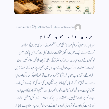
hira-online.com
اگست 7, 2026
0 Comments
سرمایہ دار صحابہ کرام
سرمایہ دار صحابۂ کرامؓ مولانا مفتی محمد اعظم ندوی اسلامی تاریخ کا مطالعہ
کرتے ہوئے ایک حیرت انگیز حقیقت سامنے آتی ہے کہ جن پاکیزہ نفَس
لوگوں نے زہد وعبادت اور ایثار وتقویٰ کی اعلیٰ ترین مثالیں قائم کیں، وہی
تجارت، معیشت اور کسب حلال کے میدان میں بھی اپنے عہد کے ممتاز ترین
افراد تھے، آج جب صحابۂ کرامؓ کا تذکرہ ہوتا ہے تو عموماً ان کی سادگی اور دنیا
سے بے رغبتی کا ذکر نمایاں کیا جاتا ہے، لیکن ان کی زندگی کا ایک روشن باب،
یعنی تجارت، معاشی خود کفالت، خود انحصاری اور عظیم اقتصادی کامیابیاں،
بہت کم زیر بحث آتی ہیں۔ حقیقت یہ ہے کہ اسلام نے نہ کبھی مطلق دولت
کی مذمت کی اور نہ خوش حالی کو روحانیت کے منافی قرار دیا، اسلام نے ناجائز