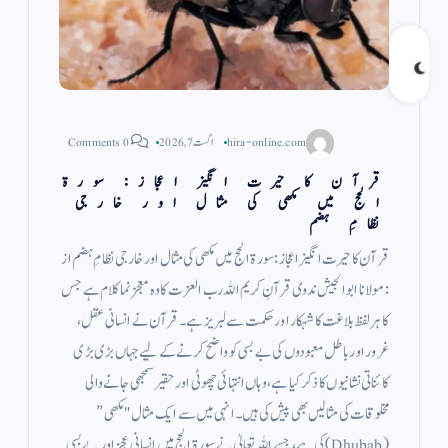
hira-online.com
اگست 7, 2026
0 Comments
قرآن کا حیرت انگیز اعجاز: سورۃ
الحج میں مکھی کی مثال اور خارجی
نظامِ ہضم
قرآن کا حیرت انگیز اعجاز: سورۃ الحج میں مکھی کی مثال اور خارجی نظامِ ہضم از
: مولانا ابو الجیش ندوی قرآنِ کریم اللہ رب العزت کا وہ معجز نما کلام ہے جس
کا ہر لفظ بلاغت کا شہکار اور حکمت سے لبریز ہے۔ قرآن نے انسانی عقل،
غرور اور باطل معبودوں کی بے بسی کو واضح کرنے کے لیے جہاں بڑی بڑی
کائناتی نشانیوں کا ذکر کیا ہے، وہاں انتہائی چھوٹی اور حقیر سمجھی جانے والی
مخلوقات کی مثالیں بھی پیش کی ہیں۔ انہی میں سے ایک مثال "مکھی”
(Dhubab) کی ہے، جسے اللہ تعالیٰ نے سورۃ الحج میں انسانی عجز اور بے بسی