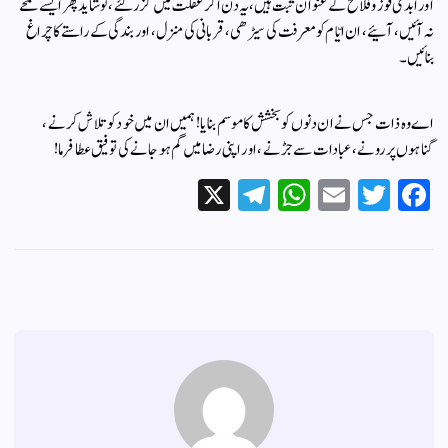
اور ابدی فوز و فلاح کے عنوان ثبت ہیں،یہ دن اگر غفلت میں گزر گئے، تو شاید پھر ایسے لمحے
نہ آئیں، آئیے، ان ایّام کو معرفت کی سیڑھی، قربانی کی منزل، اور بندگی کے راستے کا چراغ
بنائیں۔
اے وہ ذات جس نے ان دنوں کو بخشش کا موسم بنایا! ہمیں ان میں خود کو تلاش کرنے،
گناہوں پر رونے، عبادات سے جڑنے، اور اپنی رضا میں گم ہو جانے کی توفیق عطا فرما!
X
Te
W
E
T
Fa
le
ha
m
wi
ce
gr
ts
ail
tte
bo
a
A
r
ok
m
pp