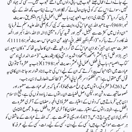
کیے جانے والے اعمال جتنے محبوب ہیں، باقی دنوں میں اتنے محبوب نہیں—حتی کہ جہاد بھی
نہیں، سوائے اس کے کہ کوئی جان ومال لے کر نکلا اوراس نے اپنا سب کچھ اللہ کے لیے
قربان کر دیا” (صحیح بخاری : ابواب العیدین، باب فضل العمل في أيام التشريق، حدیث
نمبر:969)، سیدنا عبد اللہ بن عباسؓ کی روایت ہے کہ نبی کریم صلی اللہ علیہ وسلم نے فرمایا:
"ان دنوں میں کثرت سے تہلیل، تکبیر اور تحمید کیا کرو” یعنی لا الہ الا اللہ، اللہ اکبر اور الحمد
للہ کا ورد کرتے رہا کرو‘‘(العجم الکبیرللطبراني، مجاہد عن ابن عباس، حدیث نمبر:11116)،
حضرت سعید بن جبیرؒ، جو ابن عباسؓ کے شاگردِ رشید تھے، ان کا حال یہ تھا کہ’’ وكان سعيد بن
جبير إذا دخل أيام العشر اجتهد اجتهادا شديدا، حتى ما يكاد يقدر عليه‘‘ (مسند الدارمي: ومن
كتاب الصيام، باب في فضل العمل في العشر،حدیث نمبر: 1798) (جب یہ عشرہ آتا تو اپنی
عبادت میں اتنا انہماک پیدا کرتے کہ ان کے لیے اس کی تاب لانا دشوار ہو جاتا، ان کا ہی یہ
قول بھی منقول ہے:’’لا تطفئوا سرجكم ليالي العشر‘‘ (لطائف المعارف لابن رجب،
ص263)، (عشرہ کی راتوں میں چراغ مت بجھاؤ)، گویا کہ ہر لمحہ عبادت سے معمور اور
خصوصاً تہجد سے روشن ہو، لیکن اصل فضیلت ان راتوں سے زیادہ دنوں کی ہے،شیخ الاسلام
ابن تیمیہؒ فرماتے ہیں کہ دنوں کے اعتبار سے عشرۂ ذی الحجہ رمضان کے آخری عشرہ سے
افضل ہے، البتہ راتوں کے اعتبار سے رمضان کا آخری عشرہ افضل ہے، (مجموع الفتاوی
الکبری لابن تیمیہ: ج2،ص477)،اور یہی تو حکمت ہے… کہ اللہ نے عبادت کے عاشقوں کو
ہر سمت سے مواقع دیے ہیں: کسی کے لیے دن، کسی کے لیے رات، کسی کے لیے عرفہ کا