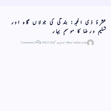
عشرۂ ذی الحجہ: بندگی کی جولاں گاہ اور
تسلیم ورضا کا موسمِ بہار
hira-online.com
اسلامیات
مئی 30, 2025
0 Comments