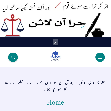
اتر کر حرا سے سوئے قوم آیا - اور
اک نسخہ کیمیا ساتھ لایا
عشرۂ ذی الحجہ: بندگی کی جولاں گاہ اور تسلیم ورضا
کا موسمِ بہار
Home