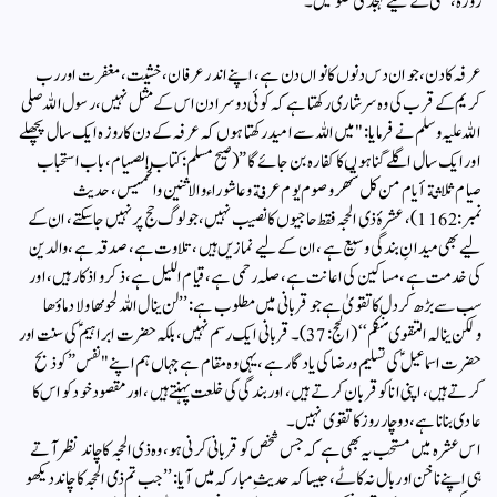
روزہ، کسی کے لیے تہجد کی خلوتیں۔
عرفہ کا دن، جو ان دس دنوں کا نواں دن ہے، اپنے اندر عرفان، خشیت، مغفرت اور رب
کریم کے قرب کی وہ سرشاری رکھتا ہے کہ کوئی دوسرا دن اس کے مثل نہیں، رسول اللہ صلی
اللہ علیہ وسلم نے فرمایا: "میں اللہ سے امید رکھتا ہوں کہ عرفہ کے دن کا روزہ ایک سال پچھلے
اور ایک سال اگلے گناہوں کا کفارہ بن جائے گا” (صیح مسلم:كتاب الصيام، باب استحباب
صيام ثلاثة أيام من كل شهر وصوم يوم عرفة وعاشوراء والاثنين والخميس، حدیث
نمبر: 1162)، عشرۂ ذی الحجہ فقط حاجیوں کا نصیب نہیں،جو لوگ حج پر نہیں جا سکتے، ان کے
لیے بھی میدانِ بندگی وسیع ہے، ان کے لیے نمازیں ہیں، تلاوت ہے، صدقہ ہے، والدین
کی خدمت ہے، مساکین کی اعانت ہے، صلہ رحمی ہے، قیام اللیل ہے، ذکر و اذکار ہیں، اور
سب سے بڑھ کر دل کا تقویٰ ہے جو قربانی میں مطلوب ہے: ’’لن ینال اللہ لحومھا ولا دماؤھا
ولکن ینالہ التقوی منکم‘‘ (الحج: 37)۔قربانی ایک رسم نہیں، بلکہ حضرت ابراہیمؑ کی سنت اور
حضرت اسماعیلؑ کی تسلیم و رضا کی یاد گارہے، یہی وہ مقام ہے جہاں ہم اپنے "نفس” کو ذبح
کرتے ہیں، اپنی انا کو قربان کرتے ہیں، اور بندگی کی خلعت پہنتے ہیں،اور مقصود خود کو اس کا
عادی بنانا ہے،دو چار روز کا تقوی نہیں۔
اس عشرہ میں مستحب یہ بھی ہے کہ جس شخص کو قربانی کرنی ہو، وہ ذی الحجہ کا چاند نظر آتے
ہی اپنے ناخن اور بال نہ کاٹے، جیسا کہ حدیثِ مبارکہ میں آیا: ’’جب تم ذی الحجہ کا چاند دیکھو