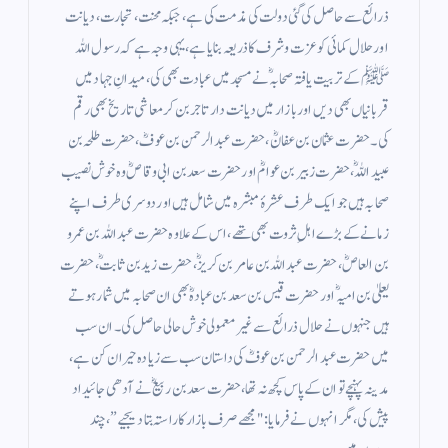
ذرائع سے حاصل کی گئی دولت کی مذمت کی ہے، جبکہ محنت، تجارت، دیانت
اور حلال کمائی کو عزت وشرف کا ذریعہ بنایا ہے، یہی وجہ ہے کہ رسول اللہ
ﷺ کے تربیت یافتہ صحابہؓ نے مسجد میں عبادت بھی کی، میدانِ جہاد میں
قربانیاں بھی دیں اور بازار میں دیانت دار تاجر بن کر معاشی تاریخ بھی رقم
کی۔ حضرت عثمان بن عفانؓ، حضرت عبدالرحمن بن عوفؓ، حضرت طلحہ بن
عبیداللہؓ، حضرت زبیر بن عوامؓ اور حضرت سعد بن ابی وقاصؓ وہ خوش نصیب
صحابہ ہیں جو ایک طرف عشرۂ مبشرہ میں شامل ہیں اور دوسری طرف اپنے
زمانے کے بڑے اہلِ ثروت بھی تھے، اس کے علاوہ حضرت عبداللہ بن عمرو
بن العاصؓ، حضرت عبداللہ بن عامر بن کریزؓ، حضرت زید بن ثابتؓ، حضرت
یعلیٰ بن امیہؓ اور حضرت قیس بن سعد بن عبادہؓ بھی ان صحابہ میں شمار ہوتے
ہیں جنہوں نے حلال ذرائع سے غیر معمولی خوش حالی حاصل کی۔ ان سب
میں حضرت عبدالرحمن بن عوفؓ کی داستان سب سے زیادہ حیران کن ہے،
مدینہ پہنچے تو ان کے پاس کچھ نہ تھا، حضرت سعد بن ربیعؓ نے آدھی جائیداد
پیش کی، مگر انہوں نے فرمایا: "مجھے صرف بازار کا راستہ بتا دیجیے”، چند