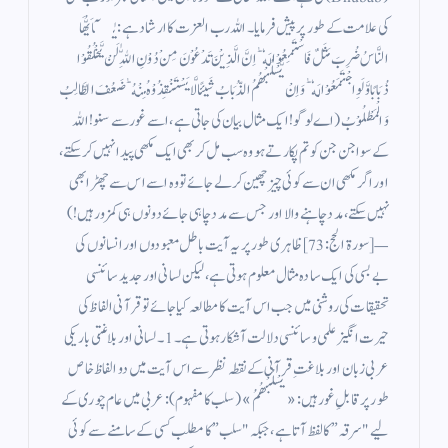
کی علامت کے طور پر پیش فرمایا۔ اللہ رب العزت کا ارشاد ہے: يٰۤاَيُّهَا
النَّاسُ ضُرِبَ مَثَلٌ فَاسْتَمِعُوْا لَهٗ ؕ اِنَّ الَّذِيْنَ تَدْعُوْنَ مِنْ دُوْنِ اللّٰهِ لَنْ يَّخْلُقُوْا
ذُبَابًا وَّ لَوِ اجْتَمَعُوْا لَهٗ ؕ وَ اِنْ يَّسْلُبْهُمُ الذُّبَابُ شَيئًا لَّا يَسْتَنْقِذُوْهُ مِنْهُ ؕ ضَعُفَ الطَّالِبُ
وَ الْمَطْلُوْبُ (اے لوگو! ایک مثال بیان کی جاتی ہے، اسے غور سے سنو! اللہ
کے سوا جن جن کو تم پکارتے ہو وہ سب مل کر بھی ایک مکھی پیدا نہیں کر سکتے،
اور اگر مکھی ان سے کوئی چیز چھین کر لے جائے تو وہ اسے اس سے چھڑا بھی
نہیں سکتے، مدد چاہنے والا اور جس سے مدد چاہی جائے دونوں ہی کمزور ہیں!)
— [سورۃ الحج: 73] ظاہری طور پر یہ آیت باطل معبودوں اور انسانوں کی
بے بسی کی ایک سادہ مثال معلوم ہوتی ہے، لیکن لسانی اور جدید سائنسی
تحقیقات کی روشنی میں جب اس آیت کا مطالعہ کیا جائے تو قرآنی الفاظ کی
حیرت انگیز علمی و سائنسی دلالت آشکار ہوتی ہے۔ 1۔ لسانی اور بلاغتی باریکی
عربی زبان اور بلاغتِ قرآنی کے نقطہ نظر سے اس آیت میں دو الفاظ خاص
طور پر قابلِ غور ہیں: «يَسْلُبْهُمُ» (سلب کا مفہوم): عربی میں عام چوری کے
لیے "سرقہ” کا لفظ آتا ہے، جبکہ "سلب” کا مطلب کسی کے سامنے سے کوئی