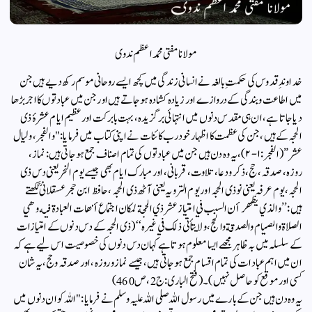
مولانا مفتی محمد اعظم ندوی
خداوندِ قدوس کی حکمتِ بالغہ نے انسانی زندگی میں کچھ ایسے روحانی موسم رکھ دیے ہیں جن
میں اطاعت و بندگی کے دروازے اور زیادہ کشادہ ہو جاتے ہیں اور جن میں عبادتوں کا اجر بڑھا
دیا جاتا ہے، ان ہی مقدس دنوں میں انتہائی برگزیدہ، بہت بابرکت اور عظیم ایام عشرۂ ذی
الحجہ کے ہیں، جن کی عظمت کا اظہار خود رب کائنات نے اپنی کتاب میں فرمایا: "والفجر، ولیال
عشر” (الفجر: ۱-۲)، یہ وہ دن ہیں جن میں عبادتوں کی تمام اصناف جمع ہو جاتی ہیں: نماز،
روزہ، صدقہ، حج، ذکرودعا، تلاوت، قربانی،اور مبارک ایام بھی جیسے یوم النحر یعنی دس ذی
الحجہ،یوم عرفہ یعنی نو ذی الحجہ اور یوم الترویہ یعنی آٹھ ذی الحجہ ، حافظ ابن حجر عسقلانیؒ لکھتے
ہیں: ’’والذي يظهر أن السبب في امتياز عشر ذي الحجة لمكان اجتماع أمهات العبادة فيه وهي
الصلاة والصيام والصدقة والحج، ولا يتأتى ذلك في غيره‘‘(ذی الحجہ کے دس دنوں کے امتیازات
کے سلسلہ میں بہ ظاہر مجھے ایسا معلوم ہوتا ہے کہان دس دنوں کی خصوصیت اس لیے ہے کہ
ان میں اہم عبادات کی تمام اقسام جمع ہو جاتی ہیں، جیسے نماز وروزہ، اور صدقہ وحج،یہ شان
کسی اور موقع کو حاصل نہیں)۔ (فتح الباری: ج2، ص460)
یہ وہ دن ہیں جن کے بارے میں رسول اللہ صلی اللہ علیہ وسلم نے فرمایا: "اللہ کو ان دنوں میں