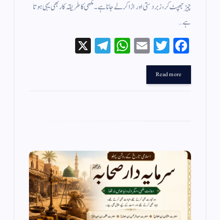
چیز جھپٹ کر، زبردستی اور اڑا کر لے جانا ہے۔ مکھی کا طریقہ کار بھی یہی ہوتا
ہے…
X
Te
W
E
T
Fa
le
ha
m
wi
ce
gr
ts
ail
tte
bo
Read more
a
A
r
ok
m
pp