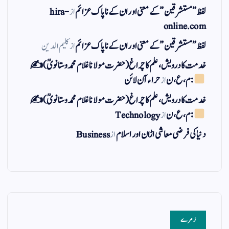
لفظ ” مستشرقین ” کے معنی اور ان کے نا پاک عزائم
از
hira-
online.com
لفظ ” مستشرقین ” کے معنی اور ان کے نا پاک عزائم
از
کلیم الدین
خدمت کا درویش، علم کا چراغ(حضرت مولانا غلام محمد وستانویؒ)✍
: م ، ع ، ن
از
حراء آن لائن
خدمت کا درویش، علم کا چراغ(حضرت مولانا غلام محمد وستانویؒ)✍
: م ، ع ، ن
از
Technology
دنیا کی فرضی معاشی اڑان اور اسلام
از
Business
زمرے