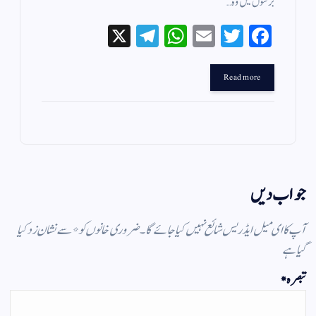
برسوں میں وہ…
X
Te
W
E
T
Fa
le
ha
m
wi
ce
gr
ts
ail
tte
bo
Read more
a
A
r
ok
m
pp
جواب دیں
آپ کا ای میل ایڈریس شائع نہیں کیا جائے گا۔
ضروری خانوں کو
*
سے نشان زد کیا
گیا ہے
تبصرہ
*