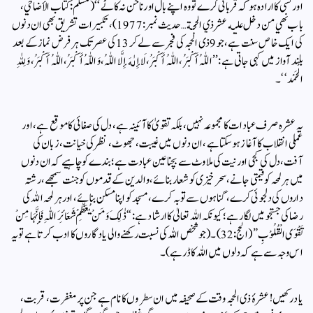
اور کسی کا ارادہ ہو کہ قربانی کرے تو وہ اپنے بال اور ناخن نہ کاٹے‘‘ (مسلم:كتاب الأضاحي،
باب نهي من دخل عليه عشر ذي الحجة…حدیث نمبر: 1977)،تکبیرات تشریق بھی ان دنوں
کی ایک خاص سنت ہے، جو 9 ذی الحجہ کی فجر سے لے کر 13 کی عصر تک ہر فرض نماز کے بعد
بلند آواز میں کہی جاتی ہے: ’’اللّٰہُ أَكْبَرُ، اللّٰہُ أَكْبَرُ، لَا إِلٰهَ إِلَّا اللّٰہُ، وَاللّٰہُ أَكْبَرُ، اللّٰہُ أَكْبَرُ، وَلِلّٰہِ
الْحَمْد‘‘۔
یہ عشرہ صرف عبادات کا مجموعہ نہیں، بلکہ تقویٰ کا آئینہ ہے، دل کی صفائی کا موقع ہے، اور
عملی انقلاب کا آغاز ہوسکتاہے، ان دنوں میں غیبت، جھوٹ، نظر کی خیانت، زبان کی
آفت، دل کی کجی اور نیت کی ملاوٹ سے بچنا عین عبادت ہے؛بندے کو چاہیے کہ ان دنوں
میں ہر لمحہ کو قیمتی جانے، سحر خیزی کو شعار بنائے، والدین کے قدموں کو جنت سمجھے، رشتہ
داروں کی دلجوئی کرے، گناہوں سے توبہ کرے، مسجد کو اپنا مسکن بنائے، اور ہر لمحہ اللہ کی
رضا کی جستجو میں لگا رہے؛ کیونکہ اللہ تعالیٰ کا ارشاد ہے: “ذٰلِکَ وَمَنْ یُعَظِّمْ شَعَائِرَ اللّٰہِ فَإِنَّہَا مِنْ
تَقْوَی الْقُلُوْبِ” (الحج: 32)۔(جو شخص اللہ کی نسبت رکھنے والی یادگاروں کا ادب کرتا ہے تو یہ
اس وجہ سے ہے کہ دلوں میں اللہ کا ڈر ہے)۔
یاد رکھیں! عشرۂ ذی الحجہ وقت کے صحیفہ میں ان سطروں کا نام ہے جن پر مغفرت، قربت،