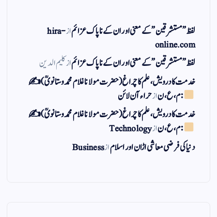
لفظ ” مستشرقین ” کے معنی اور ان کے نا پاک عزائم
از
hira-
online.com
لفظ ” مستشرقین ” کے معنی اور ان کے نا پاک عزائم
از
کلیم الدین
خدمت کا درویش، علم کا چراغ(حضرت مولانا غلام محمد وستانویؒ)✍
: م ، ع ، ن
از
حراء آن لائن
خدمت کا درویش، علم کا چراغ(حضرت مولانا غلام محمد وستانویؒ)✍
: م ، ع ، ن
از
Technology
دنیا کی فرضی معاشی اڑان اور اسلام
از
Business