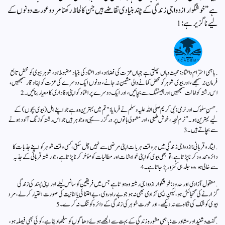
ہے”خوشگوار ازدواجی زندگی کے چند بنیادی تقاضے ہیں جن کا لحاظ رکھنا مرد وعورت دونوں کے
لیے ناگزیر ہے:1
. باہمی احترام واعتماد:محبت وہاں پھلتی ہے جہاں عزت کی فضا ہو، اور اعتماد کی بنیاد مضبوط ہو، شوہر بیوی کو محض تابع
فرمان نہ سمجھے، اور بیوی شوہر کو محض کمانے والی مشین نہ جانے، دونوں ایک دوسرے کی عزت کو اپنا وقار سمجھیں،
اس رشتہ کو امانت سمجھیں اور چیٹنگ سے بچائیں، اور ایک دوسرے پر اعتماد کو اپنی وفاداری کا معیار بنائیں۔2
. حسنِ سلوک اور نرمی:نبی کریم صلی اللہ علیہ وسلم نے فرمایا: "تم میں بہترین وہ ہے جو اپنے اہل (بیوی بچوں) کے
لیے بہترین ہو۔” نرم لہجہ، خوش طبعی، اور معمولی باتوں پر درگزر—یہی وہ جوہر ہیں جو اس رشتہ کو زنگ آلود ہونے
سے بچاتے ہیں۔3
. ایثار و قربانی:ازدواجی زندگی میں ہر وقت ہر بات اپنی مرضی سے نہیں چل سکتی، کسی وقت شوہر کو اپنے جذبات کا
دائرہ محدود کرنا پڑتا ہے، تو کبھی بیوی کو اپنی خواہشات اور مطالبات کو مؤخر کرنا پڑتا ہے، جو رشتہ قربانی کے جذبہ
سے خالی ہو، وہ جلد ہی کمزور پڑ جاتا ہے۔4
. معقول آزادی اور حدود:خوشگوار ازدواجی رشتہ وہ ہوتا ہے جس میں فریقین کو سانس لینے اور اپنی پسند کی زندگی
گزارنے کی گنجائش ہو، لیکن ایسی آزادی بھی نہ ہو جو بے راہ روی، بے اعتنائی یا انانیت کی صورت اختیار کر لے، مرد
بیوی کو شک کی نگاہ سے نہ دیکھے، اور عورت شوہر کی زندگی کے دائرہ کو تنگ نہ کرے۔5
. گفت و شنید اور مشاورت:باہمی مشورہ زندگی کے بہت سے الجھے ہوئے دھاگوں کو سلجھا دیتا ہے، کوئی بھی فیصلہ ہو،