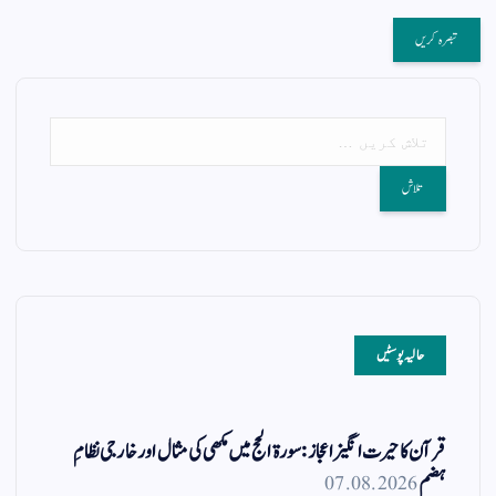
حالیہ پوسٹیں
قرآن کا حیرت انگیز اعجاز: سورۃ الحج میں مکھی کی مثال اور خارجی نظامِ
ہضم
07.08.2026