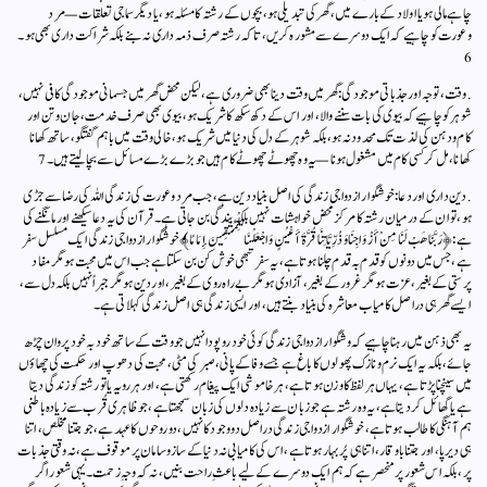
چاہے مالی ہو یا اولاد کے بارے میں، گھر کی تبدیلی ہو، بچوں کے رشتہ کا مسئلہ ہو، یا دیگر سماجی تعلقات—مرد
وعورت کو چاہیے کہ ایک دوسرے سے مشورہ کریں، تاکہ رشتہ صرف ذمہ داری نہ بنے بلکہ شراکت داری بھی ہو۔
6
. وقت، توجہ اور جذباتی موجودگی:گھر میں وقت دینا بھی ضروری ہے، لیکن محض گھر میں جسمانی موجودگی کافی نہیں،
شوہر کو چاہیے کہ بیوی کی بات سننے والا، اور اس کے دکھ سکھ کا شریک ہو، بیوی بھی صرف خدمت، جان وتن اور
کام ودہن کی لذت تک محدود نہ ہو، بلکہ شوہر کے دل کی دنیا میں شریک ہو، خالی وقت میں باہم گفتگو، ساتھ کھانا
کھانا، مل کر کسی کام میں مشغول ہونا—یہ وہ چھوٹے چھوٹے کام ہیں جو بڑے بڑے مسائل سے بچا لیتے ہیں۔7
. دین داری اور دعا:خوشگوار ازدواجی زندگی کی اصل بنیاد دین ہے، جب مرد وعورت کی زندگی اللہ کی رضا سے جڑی
ہو، تو ان کے درمیان رشتہ کا مرکز محض خواہشات نہیں بلکہ بندگی بن جاتی ہے۔قرآن کی یہ دعا سیکھنے اور مانگنے کی
ہے:﴿رَبَّنَا هَبْ لَنَا مِنْ أَزْوَاجِنَا وَذُرِّيَّاتِنَا قُرَّةَ أَعْيُنٍ وَاجْعَلْنَا لِلْمُتَّقِينَ إِمَامًا﴾خوشگوار ازدواجی زندگی ایک مسلسل سفر
ہے، جس میں دونوں کو قدم بہ قدم چلنا ہوتا ہے، یہ سفر تبھی خوش کن بن سکتا ہے جب اس میں محبت ہو مگر مفاد
پرستی کے بغیر، عزت ہو مگر غرور کے بغیر، آزادی ہو مگر بے راہ روی کے بغیر، اور دین ہو مگر جبراً نہیں بلکہ دل سے،
ایسے گھر ہی دراصل کامیاب معاشرہ کی بنیاد بنتے ہیں، اور ایسی زندگی ہی اصل زندگی کہلاتی ہے۔
یہ بھی ذہن میں رہنا چاہیے کہ وشگوار ازدواجی زندگی کوئی خود رو پودا نہیں جو وقت کے ساتھ خود بہ خود پروان چڑھ
جائے، بلکہ یہ ایک نرم ونازک پھولوں کا باغ ہے جسے وفا کے پانی، صبر کی مٹی، محبت کی دھوپ اور حکمت کی چھاؤں
میں سینچنا پڑتا ہے، یہاں ہر لفظ کا وزن ہوتا ہے، ہر خاموشی ایک پیغام رکھتی ہے، اور ہر رویہ یا تو رشتہ کو زندگی دیتا
ہے یا گھائل کر دیتا ہے، یہ وہ رشتہ ہے جو زبان سے زیادہ دلوں کی زبان سمجھتا ہے، جو ظاہری قُرب سے زیادہ باطنی
ہم آہنگی کا طالب ہوتا ہے، خوشگوار ازدواجی زندگی دراصل دو وجود کا نہیں، دو روحوں کا عہد ہے، جو جتنا مخلص، اتنا
ہی دیرپا، اور جتنا باوقار، اتنا ہی پُر بہار ہوتا ہے، اس کی کامیابی نہ دنیا کے ساز وسامان پر موقوف ہے، نہ وقتی جذبات
پر، بلکہ اس شعور پر منحصر ہے کہ ہم ایک دوسرے کے لیے باعثِ راحت بنیں، نہ کہ وجہِ زحمت۔یہی شعور اگر