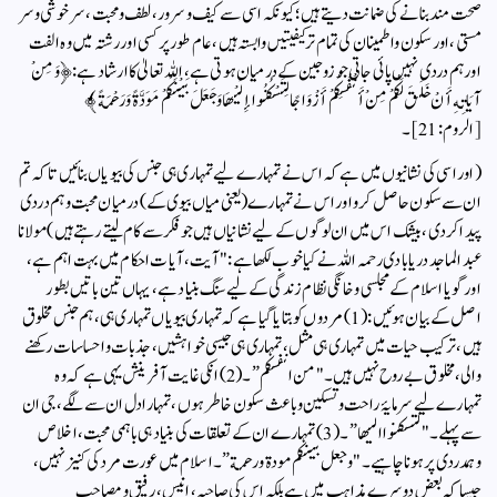
صحت مند بنانے کی ضمانت دیتے ہیں؛ کیونکہ اسی سے کیف وسرور، لطف ومحبت، سر خوشی وسر
مستی، اور سکون واطمینان کی تمام تر کیفیتیں وابستہ ہیں، عام طور پر کسی اور رشتہ میں وہ الفت
اور ہم دردی نہیں پائی جاتی جو زوجین کے درمیان ہوتی ہے، اللہ تعالیٰ کا ارشاد ہے: ﴿وَمِنْ
آيَاتِهِ أَنْ خَلَقَ لَكُمْ مِنْ أَنْفُسِكُمْ أَزْوَاجًا لِتَسْكُنُوا إِلَيْهَا وَجَعَلَ بَيْنَكُمْ مَوَدَّةً وَرَحْمَةً﴾
[الروم: 21]۔
(اور اسی کی نشانیوں میں ہے کہ اس نے تمہارے لیے تمہاری ہی جنس کی بیویاں بنائیں تاکہ تم
ان سے سکون حاصل کرو اور اس نے تمہارے (یعنی میاں بیوی کے) درمیان محبت و ہم دردی
پیدا کردی، بیشک اس میں ان لوگوں کے لیے نشانیاں ہیں جو فکر سے کام لیتے رہتے ہیں)مولانا
عبد الماجد دریابادی رحمہ اللہ نے کیا خوب لکھا ہے: "آیت، آیات احکام میں بہت اہم ہے،
اور گویا اسلام کے مجلسی وخانگی نظام زندگی کے لیے سنگ بنیاد ہے، یہاں تین باتیں بطور
اصل کے بیان ہوئیں: (1) مردوں کو بتایا گیا ہے کہ تمہاری بیویاں تمہاری ہی، ہم جنس مخلوق
ہیں، ترکیب حیات میں تمہاری ہی مثل، تمہاری ہی جیسی خواہشیں، جذبات واحساسات رکھنے
والی، مخلوق بے روح نہیں ہیں۔ "من انفسکم”۔(2) انکی غایت آفرینش یہی ہے کہ وہ
تمہارے لیے سرمایۂ راحت وتسکین وباعث سکون خاطر ہوں، تمہارا دل ان سے لگے، جی ان
سے پہلے۔ "لتسکنوا الیھا”۔(3) تمہارے ان کے تعلقات کی بنیاد ہی باہمی محبت، اخلاص
وہمدردی پر ہونا چاہیے۔ "وجعل بینکم مودة ورحمة”۔ اسلام میں عورت مرد کی کنیز نہیں،
جیسا کہ بعض دوسرے مذاہب میں ہے بلکہ اس کی صاحبہ، انیس، رفیق و مصاحب