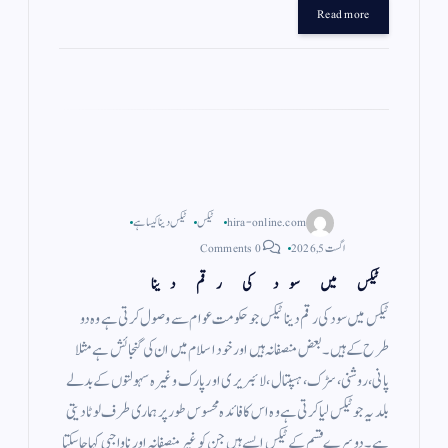
gr
ts
ail
tte
bo
Read more
a
A
r
ok
m
pp
hira-online.com
ٹیکس
ٹیکس دینا کیسا ہے
اگست 5, 2026
0 Comments
ٹیکس میں سود کی رقم دینا
ٹیکس میں سود کی رقم دینا ٹیکس جو حکومت عوام سے وصول کرتی ہے وہ دو
طرح کے ہیں ۔ بعض منصفانہ ہیں اور خود اسلام میں ان کی گنجائش ہے مثلا
پانی ، روشنی ، سڑک ، ہسپتال ، لائبریری اور پارک وغیرہ سہولتوں کے بدلے
بلدیہ جو ٹیکس لیا کرتی ہے وہ اس کا فائدہ محسوس طور پر ہماری طرف لوٹا دیتی
ہے ۔ دوسرے قسم کے ٹیکس ایسے ہیں جن کو غیر منصفانہ اور ناواجبی کہا جاسکتا