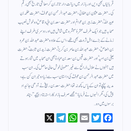
قربانیاں بھی دیں اور بازار میں دیانت دار تاجر بن کر معاشی تاریخ بھی رقم
کی۔ حضرت عثمان بن عفانؓ، حضرت عبدالرحمن بن عوفؓ، حضرت طلحہ بن
عبیداللہؓ، حضرت زبیر بن عوامؓ اور حضرت سعد بن ابی وقاصؓ وہ خوش نصیب
صحابہ ہیں جو ایک طرف عشرۂ مبشرہ میں شامل ہیں اور دوسری طرف اپنے
زمانے کے بڑے اہلِ ثروت بھی تھے، اس کے علاوہ حضرت عبداللہ بن عمرو
بن العاصؓ، حضرت عبداللہ بن عامر بن کریزؓ، حضرت زید بن ثابتؓ، حضرت
یعلیٰ بن امیہؓ اور حضرت قیس بن سعد بن عبادہؓ بھی ان صحابہ میں شمار ہوتے
ہیں جنہوں نے حلال ذرائع سے غیر معمولی خوش حالی حاصل کی۔ ان سب
میں حضرت عبدالرحمن بن عوفؓ کی داستان سب سے زیادہ حیران کن ہے،
مدینہ پہنچے تو ان کے پاس کچھ نہ تھا، حضرت سعد بن ربیعؓ نے آدھی جائیداد
پیش کی، مگر انہوں نے فرمایا: "مجھے صرف بازار کا راستہ بتا دیجیے”، چند
برسوں میں وہ…
X
Te
W
E
T
Fa
le
ha
m
wi
ce