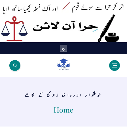
اتر کر حرا سے سوئے قوم آیا - اور
اک نسخہ کیمیا ساتھ لایا
خوشگوار ازدواجی زندگی کے تقاضے
Home