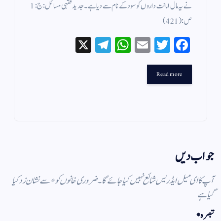
نے یہ مال امانت داروں کو سود کے نام سے دیا ہے ۔ جدید فقہی مسائل : ج : 1
ص: (421 )
X
Te
W
E
T
Fa
le
ha
m
wi
ce
gr
ts
ail
tte
bo
Read more
a
A
r
ok
m
pp
جواب دیں
آپ کا ای میل ایڈریس شائع نہیں کیا جائے گا۔
ضروری خانوں کو
*
سے نشان زد کیا
گیا ہے
تبصرہ
*