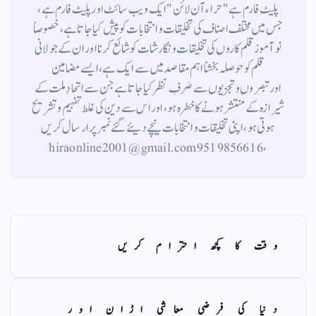
پلیٹ فارم ہے " حراء آن لائن " ایک ویب سائٹ اور پلیٹ فارم ہے ،
جس میں مختلف اصناف کی تخلیقات و انتخابات کو پیش کیا جاتا ہے ، خصوصاً
نوآموز قلم کاروں کی تخلیقات و نگارشات کو شائع کرنا اور ان کے جولانی
قلم کوحوصلہ بخشنا اہم مقاصد میں سے ایک ہے ، ایسے مضامین
اورتبصروں وتجزیوں سے صَرفِ نظر کیا جاتاہے جن سے اتحادِ ملت کے
شیرازہ کے منتشر ہونے کاخطرہ ہو ، اور اس سے دین کی غلط تفہیم وتشریح
ہوتی ہو، اپنی تخلیقات و انتخابات نیچے دیئے گئے نمبر پر ارسال کریں
، 9519856616 hiraonline2001@gmail.com
وقت کا کچھ احترام کریں
دنیا کی فرضی معاشی اڑان اور