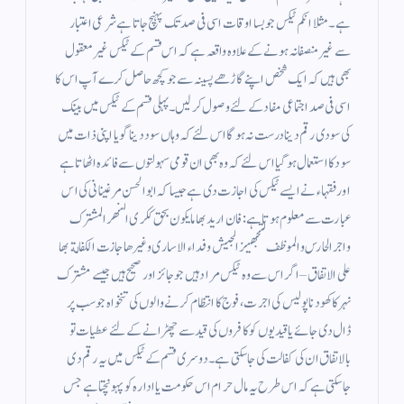
ہے ۔ مثلا انکم ٹیکس جو بسا اوقات اسی فی صد تک پہنچ جاتا ہے شرعی اعتبار
سے غیر منصفانہ ہونے کے علاوہ واقعہ ہے کہ اس قسم کے ٹیکس غیر معقول
بھی ہیں کہ ایک شخص اپنے گاڑھے پسینہ سے جو کچھ حاصل کرے آپ اس کا
اسی فی صد اجتماعی مفاد کے لئے وصول کر لیں۔ پہلی قسم کے ٹیکس میں بینک
کی سودی رقم دینا درست نہ ہو گا اس لئے کہ وہاں سود دینا گویا اپنی ذات میں
سود کا استعمال ہوگیا اس لئے کہ وہ بھی ان قومی سہولتوں سے فائدہ اٹھاتا ہے
اور فقہاء نے ایسے ٹیکس کی اجازت دی ہے جیسا کہ ابوالحسن مرغینانی کی اس
عبارت سے معلوم ہوتا ہے : فان اريد بها ما يكون بحق ككرى النهر المشترك
واجر الحارس والموظف لتجهيز الجيش وفداء الاسارى وغيرها جازت الكفالة بها
على الاتفاق – اگر اس سے وہ ٹیکس مراد ہیں جو جائز اور صحیح ہیں جیسے مشترک
نہر کا کھودنا پولیس کی اجرت ، فوج کا انتظام کرنے والوں کی تنخواہ جو سب پر
ڈال دی جائے یا قیدیوں کو کافروں کی قید سے چھڑانے کے لئے عطیات تو
بالاتفاق ان کی کفالت کی جا سکتی ہے ۔ دوسری قسم کے ٹیکس میں یہ رقم دی
جاسکتی ہے کہ اس طرح یہ مال حرام اس حکومت یا ادارہ کو پہونچتا ہے جس