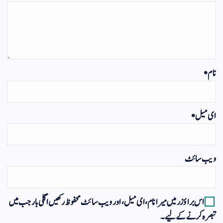
نام
*
ای میل
*
ویب‌ سائٹ
اس براؤزر میں میرا نام، ای میل، اور ویب سائٹ محفوظ رکھیں اگلی بار جب میں
تبصرہ کرنے کےلیے۔