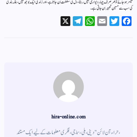
میسر ہو جائے تو گھر صرف چہار دیواری نہیں رہتا، دل کی سلطنت بن جاتا ہے، اور زندگی ایک بوجھ نہیں، بلکہ بندگی
کی سب سے حسین تعبیر بن جاتی ہے۔
X
Te
W
E
T
Fa
le
ha
m
wi
ce
gr
ts
ail
tte
bo
a
A
r
ok
m
pp
hira-online.com
،حراء آن لائن" دینی ، ملی ، سماجی ، فکری معلومات کے لیے ایک مستند