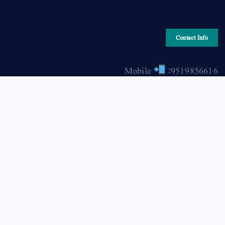
Contact Info
Mobile
:9519856616
Email
: hiraonline2001@gmail.com
Copyright © 2026 HIRA ONLINE / حرا آن لائن | Powered
by Asjad Hassan Nadwi [hira-online.com]
Back to Top