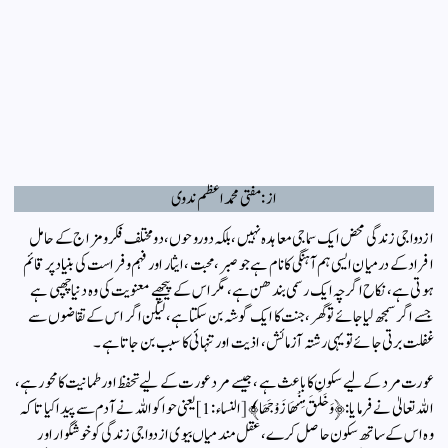
از: مفتی محمد اعظم ندوی
ازدواجی زندگی محض ایک سماجی معاہدہ نہیں، بلکہ دو روحوں، دو مختلف فکر ومزاج کے حامل
افراد کے درمیان ایسی ہم آہنگی کا نام ہے جو صبر، محبت، ایثار اور فہم وفراست کی بنیاد پر قائم
ہوتی ہے، نکاح اگرچہ ایک رسمی بندھن ہے، مگر اس کے پیچھے معنویت کی وہ دنیا چھپی ہے
جسے اگر سمجھ لیا جائے تو گھر، جنت کا ایک گوشہ بن سکتا ہے، لیکن اگر اس کے تقاضوں سے
غفلت برتی جائے تو یہی رشتہ آزمائش، اذیت اور تنہائی کا سبب بن جاتا ہے۔
عورت مرد کے لیے سکون کا باعث ہے، جیسے مرد عورت کے لیے تحفظ اور طمانیت کا محور ہے،
اللہ تعالیٰ نے فرمایا: ﴿وَخَلَقَ مِنْهَا زَوْجَهَا﴾ [النساء: 1] یعنی حوا کو اللہ نے آدم سے پیدا کیا تاکہ
وہ اس کے ساتھ سکون حاصل کرے، عقل مند میاں بیوی ازدواجی زندگی کو خوشگوار اور