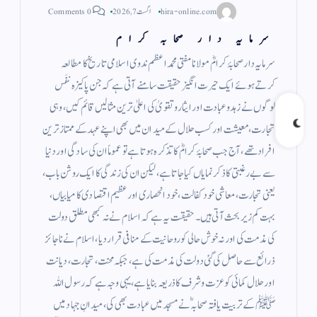
hira-online.com
اگست 7, 2026
0 Comments
سرمایہ دار صحابہ کرام
سرمایہ دار صحابۂ کرامؓ مولانا مفتی محمد اعظم ندوی اسلامی تاریخ کا مطالعہ
کرتے ہوئے ایک حیرت انگیز حقیقت سامنے آتی ہے کہ جن پاکیزہ نفَس
لوگوں نے زہد وعبادت اور ایثار وتقویٰ کی اعلیٰ ترین مثالیں قائم کیں، وہی
تجارت، معیشت اور کسب حلال کے میدان میں بھی اپنے عہد کے ممتاز ترین
افراد تھے، آج جب صحابۂ کرامؓ کا تذکرہ ہوتا ہے تو عموماً ان کی سادگی اور دنیا
سے بے رغبتی کا ذکر نمایاں کیا جاتا ہے، لیکن ان کی زندگی کا ایک روشن باب،
یعنی تجارت، معاشی خود کفالت، خود انحصاری اور عظیم اقتصادی کامیابیاں،
بہت کم زیر بحث آتی ہیں۔ حقیقت یہ ہے کہ اسلام نے نہ کبھی مطلق دولت
کی مذمت کی اور نہ خوش حالی کو روحانیت کے منافی قرار دیا، اسلام نے ناجائز
ذرائع سے حاصل کی گئی دولت کی مذمت کی ہے، جبکہ محنت، تجارت، دیانت
اور حلال کمائی کو عزت وشرف کا ذریعہ بنایا ہے، یہی وجہ ہے کہ رسول اللہ
ﷺ کے تربیت یافتہ صحابہؓ نے مسجد میں عبادت بھی کی، میدانِ جہاد میں