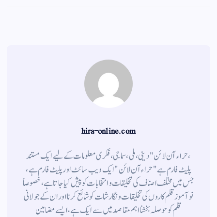
gr
ts
ail
tte
bo
a
A
r
ok
m
pp
hira-online.com
،حراء آن لائن" دینی ، ملی ، سماجی ، فکری معلومات کے لیے ایک مستند
پلیٹ فارم ہے " حراء آن لائن " ایک ویب سائٹ اور پلیٹ فارم ہے ،
جس میں مختلف اصناف کی تخلیقات و انتخابات کو پیش کیا جاتا ہے ، خصوصاً
نوآموز قلم کاروں کی تخلیقات و نگارشات کو شائع کرنا اور ان کے جولانی
قلم کوحوصلہ بخشنا اہم مقاصد میں سے ایک ہے ، ایسے مضامین