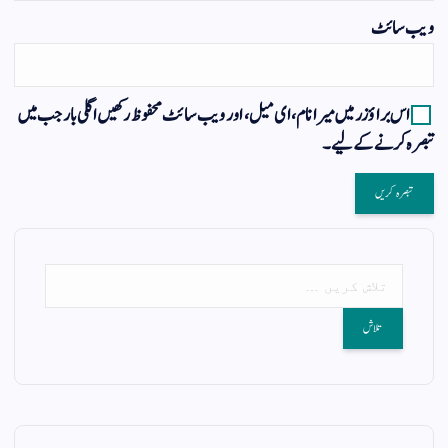
ویب‌ سائٹ
اس براؤزر میں میرا نام، ای میل، اور ویب سائٹ محفوظ رکھیں اگلی بار جب میں
تبصرہ کرنے کےلیے۔