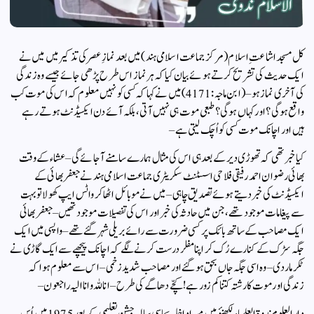
کل مسجد اشاعتِ اسلام (مرکز جماعت اسلامی ہند) میں بعد نمازِ عصر کی تذکیر میں میں نے
ایک حدیث کی تشریح کرتے ہوئے بیان کیا کہ ہر نماز اس طرح پڑھی جائے جیسے وہ زندگی
کی آخری نماز ہو – (ابن ماجہ :4171) میں نے کہا کہ کسی کو نہیں معلوم کہ اس کی موت کب
واقع ہوگی؟ اور کہاں ہوگی؟ طبعی موت ہی نہیں آتی ، بلکہ آئے دن ایکسیڈنٹ ہوتے رہے
ہیں اور اچانک موت کسی کو اُچک لیتی ہے –
کیا خبر تھی کہ تھوڑی دیر کے بعد ہی اس کی مثال ہمارے سامنے آجائے گی – عشاء کے وقت
بھائی رضوان احمد رفیقی فلاحی اسسٹنٹ سکریٹری جماعت اسلامی ہند نے جعفر بھائی کے
ایکسیڈنٹ کی خبر دیتے ہوئے تصدیق چاہی – میں نے موبائل اٹھاکر واٹس ایپ کھولا تو بہت
سے پیغامات موجود تھے ، جن میں حادثہ کی خبر اور اس کی تفصیلات موجود تھیں – جعفر بھائی
ایک مصاحب کے ساتھ بائک پر کسی ضرورت سے رائے بریلی شہر گئے تھے – واپسی میں ایک
جگہ سڑک کے کنارے رُک کر اپنا مفلر درست کرنے لگے کہ اچانک پیچھے سے ایک گاڑی نے
ٹکر مار دی – وہ اسی جگہ جاں بحق ہوگئے اور مصاحب شدید زخمی – اس سے معلوم ہوا کہ
زندگی اور موت کا رشتہ کتنا کم زور ہے ! کچّے دھاگے کی طرح – انا للہ وانا الیہ راجعون –