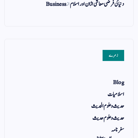
دنیا کی فرضی معاشی اڑان اور اسلام
از
Business
زمرے
Blog
اسلامیات
حدیث و علوم الحدیث
حدیث و علوم حدیث
سفر نامہ