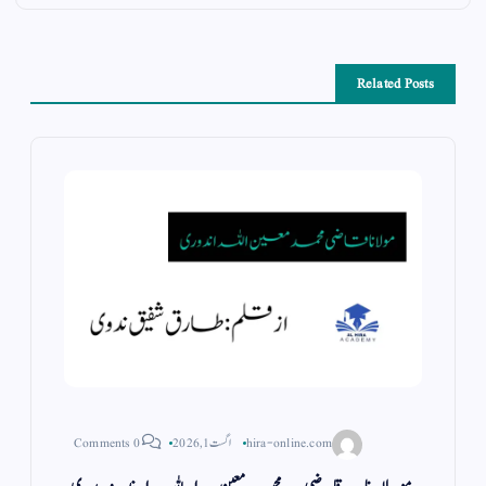
Related Posts
hira-online.com
اگست 1, 2026
0 Comments