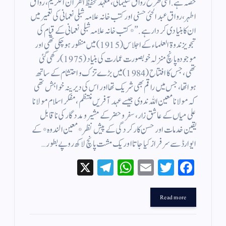
حصہ ہے. اسی طرح رواق سلیمانی، معہد تحفیظ القرآن الکریم، رواق
اطہر، رواق عبد الحئی حسنی اور کتب خانہ علامہ شبلی نعمانی کی تعمیر میں
ان کا بنیادی کردار ہے.”* کتب خانہ علامہ شبلی نعمانی کے قیام کی
تجویز ندوۃ العلماء کے اجلاس (1915) میں منظور ہوچکی تھی اور
موجودہ پانچ منزلہ خوبصورت عمارت کی بنیاد (1975) رکھی گئی
تھی، جس کا افتتاح (1984) میں بڑے تزک و احتشام کے ساتھ
ہوا تھا، جس میں راقم بھی شریک تھا اور اس کی دیرینہ خواہش تھی
کہ مولانا معین اللہ ندوی جیسے عہد آفریں منتظم، مفکر اسلام مولانا
علی میاں کے عاشق زار ، سفر و حضر کے مشیر و مددگار کی ناقابل
یقین خدمات اور حسن کارکردگی کے پیش نظر *معین الندوہ* کے
ایوارڈ سے سرفراز کیا جاتا اور یک مشت پانچ لاکھ روپے بطور…
X
Te
W
E
T
Fa
le
ha
m
wi
ce
gr
ts
ail
tte
bo
Read more
a
A
r
ok