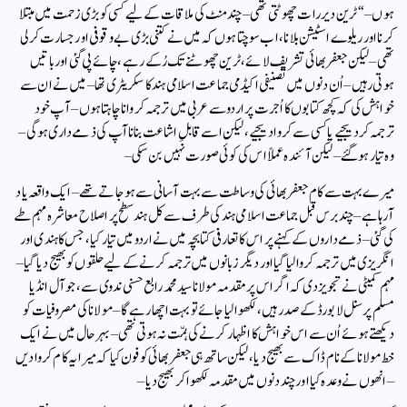
ہوں – “ ٹرین دیر رات چھوٹتی تھی – چند منٹ کی ملاقات کے لیے کسی کو بڑی زحمت میں مبتلا
کرنا اور ریلوے اسٹیشن بلانا ، اب سوچتا ہوں کہ میں نے کتنی بڑی بے وقوفی اور جسارت کرلی
تھی – لیکن جعفر بھائی تشریف لائے ، ٹرین چھوٹنے تک رُکے رہے ، چائے پی گئی اور باتیں
ہوتی رہیں – اُن دنوں میں تصنیفی اکیڈمی جماعت اسلامی ہند کا سکریٹری تھا – میں نے ان سے
خواہش کی کہ کچھ کتابوں کا اُجرت پر اردو سے عربی میں ترجمہ کروانا چاہتا ہوں – آپ خود
ترجمہ کردیجیے یا کسی سے کروادیجیے ، لیکن اسے قابلِ اشاعت بنانا آپ کی ذمے داری ہوگی –
وہ تیار ہوگئے – لیکن آئندہ عملاً اس کی کوئی صورت نہیں بن سکی –
میرے بہت سے کام جعفر بھائی کی وساطت سے بہت آسانی سے ہوجاتے تھے – ایک واقعہ یاد
آرہا ہے – چند برس قبل جماعت اسلامی ہند کی طرف سے کل ہند سطح پر اصلاح معاشرہ مہم طے
کی گئی – ذمے داروں کے کہنے پر اس کا تعارفی کتابچہ میں نے اردو میں تیار کیا ، جس کا ہندی اور
انگریزی میں ترجمہ کروالیا گیا اور دیگر زبانوں میں ترجمہ کرنے کے لیے حلقوں کو بھیج دیا گیا –
مہم کمیٹی نے تجویز دی کہ اگر اس پر مقدمہ مولانا سید محمد رابع حسنی ندوی سے ، جو آل انڈیا
مسلم پرسنل لا بورڈ کے صدر ہیں ، لکھوالیا جائے تو بہت اچھا رہے گا – مولانا کی مصروفیات کو
دیکھتے ہوئے اُن سے اس خواہش کا اظہار کرنے کی ہمّت نہ ہوتی تھی – بہر حال میں نے ایک
خط مولانا کے نام ڈاک سے بھیج دیا ، لیکن ساتھ ہی جعفر بھائی کو فون کیا کہ میرا یہ کام کروادیں
– انھوں نے وعدہ کیا اور چند دنوں میں مقدمہ لکھواکر بھیج دیا –