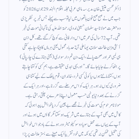
ڈاکٹر محسن عتیق خان مدیر سہ ماہی عربی مجلہ اقلام الہند 29 جون 2026 کو
جب میں نے صبح صبح فون ہاتھوں میں لیا تو سب سے پہلے جس خبر پر نظر پڑی
وہ حضرت مولانا سید سلمان حسینی ندوی رحمۃ اللہ علیہ کی ناگہانی موت کی خبر
تھی۔ آپ 72 سال کی عمر میں اس دار فانی سے کوچ کر گئے تھے۔ كل ابن
أنثى وإن طالت سلامته يوماً على آلة حدباء محمول یعنی ہر ماں کا بیٹا، چاہے کتنی
ہی لمبی عمر اور صحت پا لے، ایک دن خم دار سواری (یعنی جنازے کی چارپائی)
پر اٹھا کر لے جایا جائے گا۔” اور یہی ابدی حقیقت ہے، ہم کسی کو کتنا چاہتے
ہوں، کتنا مانتے ہوں، یا کوئی کسی فرد، خاندان، قوم یا ملک کے لیے کتنا ہی
ضروری کیوں نہ ہو۔ ہر ایک کو اس مرحلے سے گزرنا ہے، اور ہر ایک کے
گزرنے کے بعد دنیا یونہی حسب معمول اپنے ڈھرے پر چلتی رہتی ہے۔
مولانا مرحوم کی موت کی خبر نے مجھے بے چین کر دیا خواہش پیدا ہوئی کہ
کاش میں بھی آپ کے جنازے میں شریک ہو سکتا مگر گاؤں میں ہونے اور
آپ کے یہاں سے محض سو یا دو سو کیلو میٹر دور ہونے کے باوجو اس خواہش
کی تکمیل ممکن نہ تھی کیونکہ میں خود تقریباً ایک مہینے سے بستر علالت پر پڑا