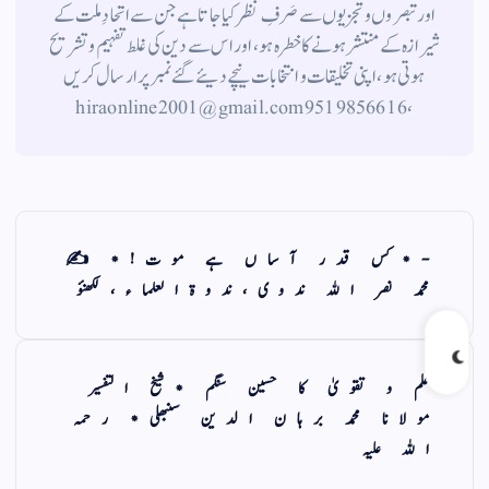
اورتبصروں وتجزیوں سے صَرفِ نظر کیا جاتاہے جن سے اتحادِ ملت کے
شیرازہ کے منتشر ہونے کاخطرہ ہو ، اور اس سے دین کی غلط تفہیم وتشریح
ہوتی ہو، اپنی تخلیقات و انتخابات نیچے دیئے گئے نمبر پر ارسال کریں
، 9519856616 hiraonline2001@gmail.com
-*کس قدر آساں ہے موت!* ✍️
محمد نصر الله ندوی،ندوةالعلماء،لکھنؤ
علم و تقویٰ کا حسین سنگم *شیخ التفسیر
مولانا محمد برہان الدین سنبھلی* رحمہ
اللہ علیہ