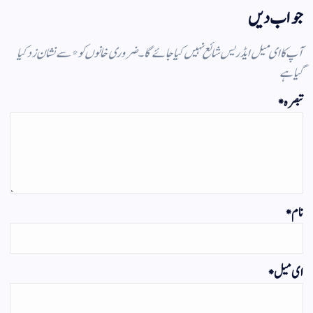
جواب دیں
آپ کا ای میل ایڈریس شائع نہیں کیا جائے گا۔
ضروری خانوں کو
*
سے نشان زد کیا
گیا ہے
تبصرہ
*
نام
*
ای میل
*