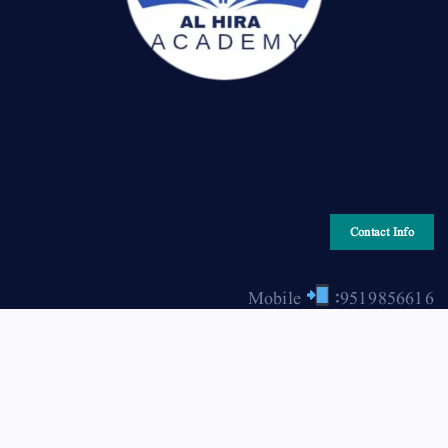
Contact Info
Mobile
:9519856616
Email
: hiraonline2001@gmail.com
Copyright © 2026 HIRA ONLINE / حرا آن لائن | Powered