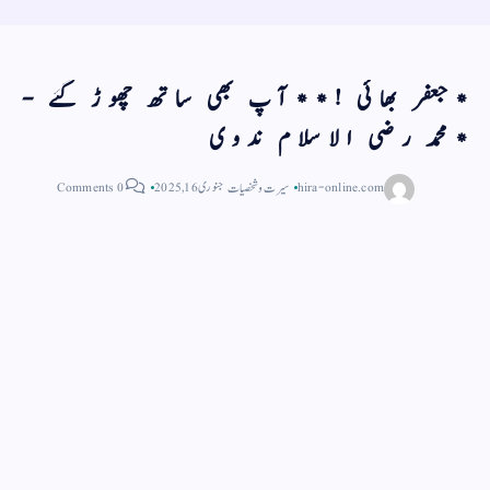
*جعفر بهائى !**آپ بھی ساتھ چھوڑ گئے -
*محمد رضی الاسلام ندوى
hira-online.com
سیرت و شخصیات
جنوری 16, 2025
0 Comments