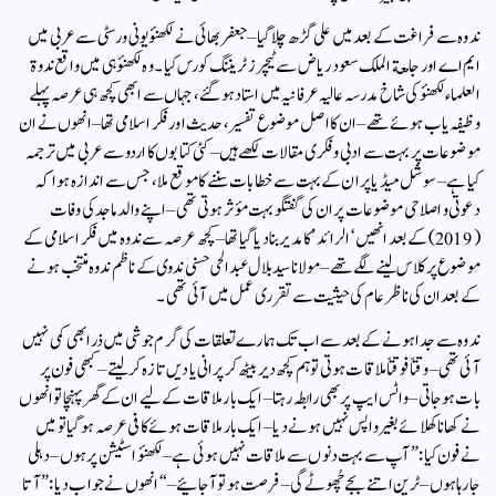
ندوہ سے فراغت کے بعد میں علی گڑھ چلا گیا – جعفر بھائی نے لکھنؤ یونی ورسٹی سے عربی میں
ایم اے اور جامعة الملك سعود ریاض سے ٹیچرز ٹریننگ کورس کیا ۔ وہ لکھنؤ ہی میں واقع ندوۃ
العلماء لکھنؤ کی شاخ مدرسہ عالیہ عرفانیہ میں استاد ہوگئے ، جہاں سے ابھی کچھ ہی عرصہ پہلے
وظیفہ یاب ہوئے تھے – ان کا اصل موضوع تفسیر ، حدیث اور فکر اسلامی تھا – انھوں نے ان
موضوعات پر بہت سے ادبی و فکری مقالات لکھے ہیں – کئی کتابوں کا اردو سے عربی میں ترجمہ
کیا ہے – سوشل میڈیا پر ان کے بہت سے خطابات سننے کا موقع ملا ، جس سے اندازہ ہوا کہ
دعوتی و اصلاحی موضوعات پر ان کی گفتگو بہت مؤثر ہوتی تھی – اپنے والد ماجد کی وفات
(2019) کے بعد انھیں ‘الرائد’ کا مدیر بنا دیا گیا تھا – کچھ عرصہ سے ندوہ میں فکر اسلامی کے
موضوع پر کلاس لینے لگے تھے – مولانا سید بلال عبد الحی حسنی ندوی کے ناظم ندوہ منتخب ہونے
کے بعد ان کی ناظر عام کی حیثیت سے تقرری عمل میں آئی تھی ۔
ندوہ سے جدا ہونے کے بعد سے اب تک ہمارے تعلقات کی گرم جوشی میں ذرا بھی کمی نہیں
آئی تھی – وقتاً فوقتاً ملاقات ہوتی تو ہم کچھ دیر بیٹھ کر پرانی یادیں تازہ کرلیتے – کبھی فون پر
بات ہوجاتی – واٹس ایپ پر بھی رابطہ رہتا – ایک بار ملاقات کے لیے ان کے گھر پہنچا تو انھوں
نے کھانا کھلائے بغیر واپس نہیں ہونے دیا – ایک بار ملاقات ہوئے کافی عرصہ ہوگیا تو میں
نے فون کیا : ” آپ سے بہت دنوں سے ملاقات نہیں ہوئی ہے – لکھنؤ اسٹیشن پر ہوں – دہلی
جارہا ہوں – ٹرین اتنے بجے چُھوٹے گی – فرصت ہو تو آجائیے – “ انھوں نے جواب دیا :” آتا