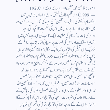
مولانا قاضی محمد معین اللہ اندوری
*مولانا قاضی محمد معین اللہ اندوری ندوی* ( 1920
—- 1999 ) *از قلم : طارق شفیق ندوی* احادیث نبویہ میں
اچھے نام رکھنے کی ترغیب و تلقین آئی ہے، کیونکہ اس سے شخصیت
میں وقار پیدا ہوتا ہے، دل میں اس کی عظمت قائم ہوتی ہے.
دوسری بات یہ کہ نام کی حیثیت ایک قالب کی سی ہے، جس میں
انسان ڈھلتا ہے اور اس کی فطرت پر نفسیاتی اثر رہتا ہے. راقم کے
نزدیک اس قبیل کی مثالوں میں ایک مثال مولانا معین اللہ ندوی
نائب ناظم ندوۃ العلماء لکھنؤ کی ہے، جو دارالعلوم ندوۃ العلماء لکھنؤ
کی تعمیر و استحکام میں معین و مساعد تھے، جنھیں ناچیز *معمار ندوہ*
کے لقب سے ملقب کرنا زیادہ موزوں سمجھتا ہے. مولانا سید محمد
واضح رشید حسنی ندوی معتمد تعلیم ندوۃ العلماء لکھنؤ اپنے مضمون
"احساسات و تاثرات” میں رقم طراز ہیں کہ: *”مولانا معین اللہ
ندوی کا دارالعلوم کے مادی وسائل کے حصول، طلبہ کی رہائش کے
لئے دارالاقامہ کی ضرورت، مسجد کی توسیع اور اس کو آباد کرنے کا
اہتمام ، اس کے لئے درجہ حفظ کی توسیع و ترقی کی فکر میں نمایاں