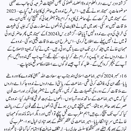
گزشتہ دو برس سے دار العلوم ندوۃ العلماء لکھنؤ کی مجلس تحقیقات شرعیہ کی جانب سے فقہی
موضوعات پر سمینار ہونے لگے ہیں – اس طرح ندوہ میں حاضری کا بہانہ مل گیا ہے – 2023
کے سمینار میں شرکت کے لیے حاضری کا پروگرام بنا تو جعفر بھائی کو میسیج کیا ، لیکن ان سے
ملاقات نہیں ہوسکی – بعد میں میں نے شکایت کی تو انھوں نے معذرت کی کہ اہلیہ کی طبیعت
کی خرابی کی وجہ سے ندوہ نہیں آپایا تھا – گزشتہ برس (2024) کے سمینار میں پھر حاضری ہوئی
تو میں نے انہیں پہلے سے اطلاع کردی – اس طرح ان سے ملاقات یقینی ہوگئی – ندوہ کے
مہمان خانے میں بیٹھ کر دیر تک ان سے باتیں ہوتی رہیں – میں نے کہا کہ جمعیۃ الاصلاح کے
ذمے داروں نے میرا ایک پروگرام طے کرلیا ہے – کہنے لگے : آپ جب بھی ندوہ آئیں ، ہم
آپ کے لیکچر کروائیں گے – طلبہ کو آپ جیسے لوگوں سے استفادہ کا موقع ملنا چاہیے –
16 دسمبر 2024 کو امیر جماعت اسلامی ہند جناب سید سعادت اللہ حسینی کا ندوے کا دورہ طے
پایا – مجھے ان کی رفاقت کرنی تھی – جماعت کے ریاستی ذمے داروں نے ندوہ جاکر ذمے داروں
سے ملاقات کرکے دورہ کی تفصیلات طے کرلیں ، لیکن میں نے جعفر بھائی کو براہ راست فون
کیا کہ میں امیر جماعت کے ساتھ ندوہ آرہا ہوں – انھوں نے بہت خوشی کا اظہار کیا – ندوہ میں
عصر کے بعد حاضر ہونا تھا – ہمیں پہنچنے میں دیر ہونے لگی تو انھوں نے مجھے فون کرکے دریافت
کیا کہ کب تک پہنچ رہے ہیں؟ ہم مغرب سے قبل پہنچے تو انہیں اور دیگر اساتذۂ ندوہ کو مہمان
خانے میں سراپا انتظار پایا – امیر جماعت کی مختصر گفتگو کے بعد تبادلۂ خیال ہوا – مغرب کی
نماز کے بعد پھر بیٹھے اور گفتگو کا سلسلہ جاری رہا – پُر تکلف ضیافت کا اہتمام کیا گیا تھا – ناظم ندوہ