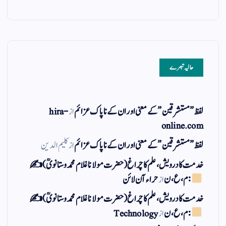
حالیہ تبصرے
لفظ ” مستشرقین ” کے معنی اور ان کے نا پاک عزائم
از
hira-
online.com
لفظ ” مستشرقین ” کے معنی اور ان کے نا پاک عزائم
از
کلیم الدین
خدمت کا درویش، علم کا چراغ(حضرت مولانا غلام محمد وستانویؒ)✍
: م ، ع ، ن
از
حراء آن لائن
خدمت کا درویش، علم کا چراغ(حضرت مولانا غلام محمد وستانویؒ)✍
: م ، ع ، ن
از
Technology