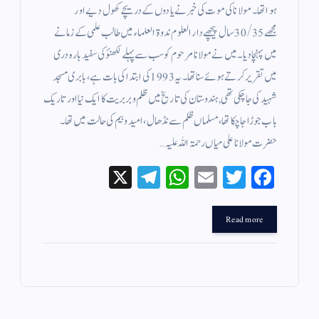
ہوا تھا۔ مولانا کی موت کی خبر نے یادوں کے دریچے کھول دیے اور
مجھے 30/35 سال پیچھے دار العلوم ندوۃ العلماء میں طالب علمی کے زمانے
میں پہنچا دیا۔ میں نے مولانا مرحوم کو سب سے پہلے لکھنؤ کی سفید بارہ دری
میں تقریر کرتے ہوئے سنا تھا۔ یہ 1993 کی ابتدا کی بات ہے، بابری مسجد
شہید کی جا چکی تھی, ہندوستان کی تاریخ میں ظلم و بربریت کا ایک نیا اور تاریک
باب جوڑا جا چکا تھا، مسلماں ظلم سے نڈھال، امید و بیم کی حالت میں تھا۔
حضرت مولانا علی میاں رحمۃ اللہ علیہ…
X
Te
W
E
T
Fa
le
ha
m
wi
ce
gr
ts
ail
tte
bo
Read more
a
A
r
ok
m
pp