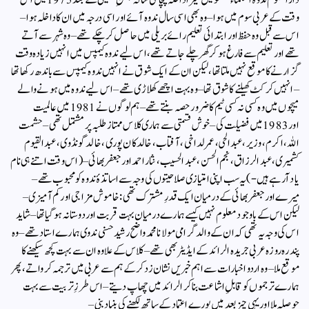
دار العلوم ندوۃ العلماء لکھنؤ میں میرا داخلہ پچاسی سالہ جشنِ تعلیمی کے بعد 1975 میں اُس
وقت کے عربی سوم میں ہوا – وہ بھی اسی سال ندوہ آئے اور اسی درجہ میں ان کا داخلہ ہوا –
اس سے قبل وہ حفظ اور ابتدائی تعلیم رائے بریلی میں حاصل کرچکے تھے – وہ شہر سے آتے
تھے اور تعلیم سے فارغ ہوکر گھر چلے جاتے تھے ، اس لیے ندوہ کیمپس میں انہیں زیادہ وقت
گزارنے کا موقع نہیں ملتا تھا ، لیکن ان کے ایک شوق نے انہیں ندوہ کیمپس سے باندھ رکھا تھا
– انہیں کرکٹ کھیلنے کا شوق تھا – وہ بہت اچھے کھلاڑی تھے – اس لیے ندوہ میں ہونے والے
میچوں میں وہ کسی نہ کسی ٹیم کا ضرور حصہ بنتے تھے – ہم لوگوں نے 1981 میں عالمیت
اور 1983 میں فضیلت کی – خوش قسمتی سے ہماری کلاس ممتاز طلبہ پر مشتمل تھی – حشمت
اللہ ، اکرم ، وزیر ، عبد الحی ، عمر لداخی ، آفتاب ، خالد کان پوری ، خالد گونڈوی ، عبد القیوم
کشمیری ، عبد الرزاق ، نجم الحسن ، عبد الحسیب ، نثار احمد اور جعفر بھائی – (اس وقت اتنے ہی نام
یاد آرہے ہیں -) یہ سب اپنی امتیازی صلاحیتوں کی وجہ سے اساتذۂ ندوہ کو محبوب تھے –
میرے اور جعفر بھائی کے درمیان ایک قدرِ مشترک تھی : خاموش مزاجی اور کم آمیزی –
لیکن اس کے باوجود معلوم نہیں کیسے ہمارے درمیان بہت قربت اور دوستانہ ہوگیا تھا – شاید
اس کی وجہ یہ تھی کہ ان کے والد گرامی مولانا محمد واضح رشید حسنی ندوی ہمارے استاد تھے – وہ
پندرہ روزہ عربی جریدہ الرائد کے ایڈیٹر بھی تھے – کلاس کے علاوہ ان سے بہت کچھ سیکھنے کا
موقع ملا – وہ اردو اخبارات سے اہم خبریں نشان زد کرکے ہم سے عربی میں ترجمہ کرواتے ، پھر
ہمارے ترجموں کو قابلِ اشاعت بناکر الرائد میں چھاپ دیتے – اس طرزِ تربیت سے بہت
حوصلہ ملا اور یہی چیز بعد میں پورے اعتماد کے ساتھ لکھنے کی بنیاد بنی –