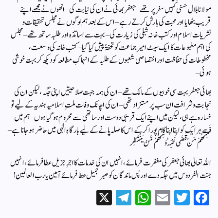
مولانا بلال حسنی کہیں سفر پر تھے – جعفر بھائی نے ان کی نیابت کی – انھوں نے مجھے اپنے
قریب بٹھایا اور محبت کی بارش کرتے رہے – اس کے بعد ہم لوگوں نے مجلس تحقیقات و
نشریات اسلام اور کتب خانہ شبلی کی زیارت کی – بہت سے اساتذہ اور طلبہ ساتھ تھے – مجلس
کی اہم مطبوعات کا ایک سیٹ امیر جماعت کو تحفۃً پیش کیا گیا – کتب خانہ کی وسعت ،
مخطوطات کی حفاظت اور اختصاصی شعبوں کے طلبہ کے انہماکِ مطالعہ کو دیکھ کر بہت خوشی
ہوئی –
بھائی جعفر بہت سی خوبیوں کے مالک تھے – ان کی ہمہ جہت صلاحیتیں اپنی جگہ ، لیکن ان کی
نجابت و شرافت ان سب پر مستزاد تھی – ان کی اچانک وفات ملتِ اسلامیہ ہندیہ کے لیے تو
خسارہ ہے ہی ، لیکن میں اپنے ایک قریبی دوست اور ساتھی سے محروم ہوگیا ہوں – ہم میں
سے ہر ایک کو اپنا اپنا کام پورا کرکے اس کا صلہ پانے کے لیے بارگاہِ الٰہی میں حاضر ہوجانا ہے –
فَمِنْھُمْ مَنْ قَضَی نَحْبَہٗ وَ مِنْھُمْ مَّنْ یَنْتَظِر
اللہ تعالیٰ بھائی جعفر کی مغفرت فرمائے ، انہیں ان کی خدمات کا اجرِ جزیل عطا فرمائے ، انہیں
جنت الفردوس میں جگہ دے اور پس ماندگان کو صبر جمیل عطا فرمائے آمین یا رب العالمین !
X
Te
W
E
T
Fa
le
ha
m
wi
ce