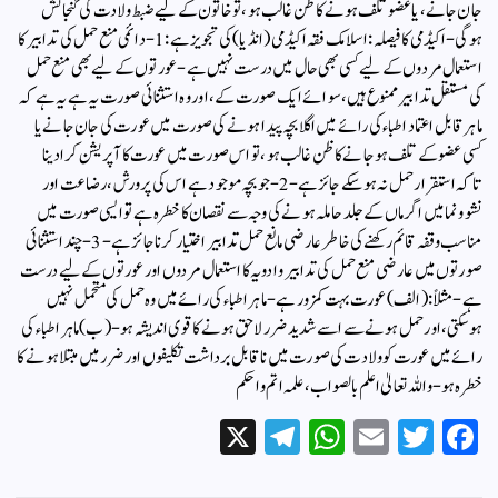
جان جانے، یا عضو تلف ہونے کا ظن غالب ہو، تو خاتون کے لیے ضبط ولادت کی گنجائش
ہوگی-اکیڈمی کا فیصلہ:اسلامک فقہ اکیڈمی (انڈیا) کی تجویز ہے:1- دائمی منع حمل کی تدابیر کا
استعمال مردوں کے لیے کسی بھی حال میں درست نہیں ہے- عورتوں کے لیے بھی منع حمل
کی مستقل تدابیر ممنوع ہیں، سوائے ایک صورت کے، اور وہ استثنائی صورت یہ ہے یہ ہے کہ
ماہر قابل اعتماد اطباء کی رائے میں اگلا بچہ پیدا ہونے کی صورت میں عورت کی جان جانے یا
کسی عضو کے تلف ہوجانے کا ظن غالب ہو، تو اس صورت میں عورت کا آپریشن کرادینا
تاکہ استقرار حمل نہ ہوسکے جائز ہے-2- جو بچہ موجود ہے اس کی پرورش، رضاعت اور
نشوونما میں اگر ماں کے جلد حاملہ ہونے کی وجہ سے نقصان کا خطرہ ہے تو ایسی صورت میں
مناسب وقفہ قائم رکھنے کی خاطر عارضی مانع حمل تدابیر اختیار کرنا جائز ہے-3- چند استثنائی
صورتوں میں عارضی منع حمل کی تدابیر و ادویہ کا استعمال مردوں اور عورتوں کے لیے درست
ہے- مثلاً:(الف) عورت بہت کمزور ہے- ماہر اطباء کی رائے میں وہ حمل کی متحمل نہیں
ہوسکتی، اور حمل ہونے سے اسے شدید ضرر لاحق ہونے کا قوی اندیشہ ہو-(ب) ماہر اطباء کی
رائے میں عورت کو ولادت کی صورت میں نا قابل برداشت تکلیفوں اور ضرر میں مبتلا ہونے کا
خطرہ ہو-واللہ تعالیٰ اعلم بالصواب، علمہ اتم و احکم
X
Te
W
E
T
Fa
le
ha
m
wi
ce