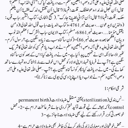
صلی اللّٰہ تعالیٰ علیہ وعلی آلہ وصحبہ اجمعین وسلم- سے دریافت کیا کہ :”أي الذنب أعظم؟
قال: أن تجعل لله ندا، و هو خلقك. قلت: ثم ماذا؟ قال: أن تقتل ولدك خشية أن يطعم
معك. قلت: ثم ماذا؟ قال: أن تزاني بحليلة جارك”. (صحیح البخاری، کتاب التفسیر، باب قوله:
(والذين لا يدعون….، حدیث نمبر 4761، و کتاب الدیات، باب قول الله تعالى: (ومن
يقتل مؤمنا…..، حدیث نمبر 6861، مسلم، کتاب الایمان، باب الشرك أعظم الذنوب
وبيان أعظمها بعده، حدیث نمبر 86)- (کون سا گناہ سب سے زیادہ سنگین ہے؟ رسول اکرم-
صلی اللہ تعالیٰ علیہ وعلی آلہ وصحبہ اجمعین وسلم- نے جواب دیا: تم کسی کو اللہ تعالیٰ کا شریک
ٹھہراؤ، حالانکہ اسی نے تمہیں پیدا کیا ہے-میں نے دریافت کیا: اس کے بعد کون سا گناہ
سنگین ہے؟ آپ نے فرمایا: تمہارا اپنی اولاد کو محض اس خوف سے مار ڈالنا کہ وہ تمہارے ساتھ
کھائے گی- میں نے دریافت کیا: پھر کونسا گناہ سنگین ہے؟ آپ – صلی اللّٰہ تعالیٰ علیہ وعلی آلہ
وصحبہ اجمعین وسلم- نے جواب دیا: اپنے پڑوسی کی بیوی سے زنا کرنا)-
شرعی احکام:1
– نس بندی (sterilization) یعنی مستقل ضبط ولادت (permanent birth
control) کہ ہمیشہ کے لیے قوت تولید ختم کردی جائے شرعاً سخت حرام ہے-2- محض
خوبصورتی کو برقرار رکھنے کے لیے بھی ضبط ولادت ناجائز ہے-3
– محض خوشحالی اور معیاری زندگی بلند کرنے کی خاطر بھی ضبط ولادت حرام ہے-4