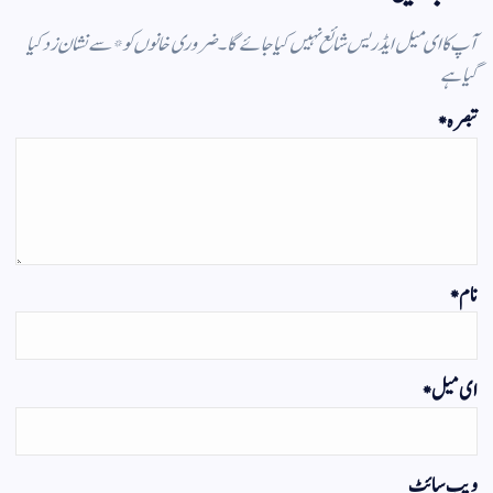
آپ کا ای میل ایڈریس شائع نہیں کیا جائے گا۔
ضروری خانوں کو
*
سے نشان زد کیا
گیا ہے
تبصرہ
*
نام
*
ای میل
*
ویب‌ سائٹ