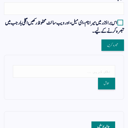
اس براؤزر میں میرا نام، ای میل، اور ویب سائٹ محفوظ رکھیں اگلی بار جب میں
تبصرہ کرنے کےلیے۔
حالیہ پوسٹیں