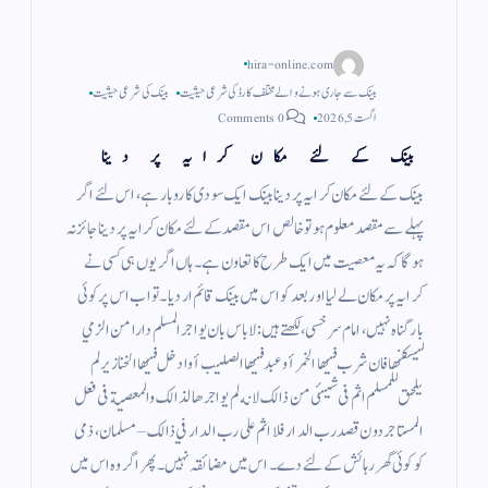
hira-online.com
بینک سے جاری ہونے والے مختلف کارڈ کی شرعی حیثیت
بینک کی شرعی حیثیت
اگست 5, 2026
0 Comments
بینک کے لئے مکان کرایہ پر دینا
بینک کے لئے مکان کرایہ پر دینا بینک ایک سودی کاروبار ہے ، اس لئے اگر
پہلے سے مقصد معلوم ہو تو خالص اس مقصد کے لئے مکان کرایہ پر دینا جائز نہ
ہو گا کہ یہ معصیت میں ایک طرح کا تعاون ہے ۔ ہاں اگر یوں ہی کسی نے
کرایہ پر مکان لے لیا اور بعد کو اس میں بینک قائم ار دیا ۔ تو اب اس پر کوئی
بار گناہ نہیں ، امام سرخسی، لکھتے ہیں : لاباس بان يواجر المسلم دارا من الزمي
ليسكنها فان شرب فيها الخمر أو عبد فيها الصليب أوادخل فيها الخنازير لم
يلحق للمسلم اثم فى شيئى من ذالك لانه لم يواجرها لذالك والمعصية فى فعل
المستاجر دون قصد رب الدار فلا اثم على رب الدار في ذالك – مسلمان ، ذمی
کو کوئی گھر رہائش کے لئے دے ۔ اس میں مضائقہ نہیں ۔ پھر اگر وہ اس میں