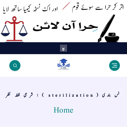
اتر کر حرا سے سوئے قوم آیا - اور
اک نسخہ کیمیا ساتھ لایا
نس بندی ( sterilization ) : شرعی نقطہ نظر
Home