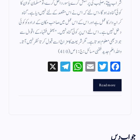
شراب پیتے ، صلیب کی پرستش کرے یا سور داخل کرے ، تو مسلمان کو ان کا
کوئی گناہ نہ ہوگا، اس لئے کہ اس نے اس مقصد کے لئے نہیں دیا ہے ۔ گناہ
کرایہ دار کا عمل ہے اور اس کے اس عمل میں صاحب مکان کے ارادہ کو کوئی
دخل نہیں ہے ۔ اس لئے اس پر کوئی گناہ نہیں ۔ " بعض فقہاء کے اقوال سے
جواز بھی معلوم ہوتا ہے ۔ مگر شریعت کا مزاج اسے قبول کرتا نظر نہیں آتا ۔
واللہ اعلم جدید فقہی مسائل : ج : 1 ص ( 410 )
X
Te
W
E
T
Fa
le
ha
m
wi
ce
gr
ts
ail
tte
bo
Read more
a
A
r
ok
m
pp
جواب دیں