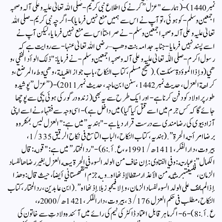
نمبر 1440)- ( ہمارے "عزل” کرنے کی اطلاع نبی کریم -صلی اللہ تعالیٰ علیہ وعلی آلہ وصحبہ
اجمعین وسلم- کو ہوئی، تو آپ نے اس سے ہمیں منع نہیں فرمایا)-اگرچہ نبی کریم- صلی اللہ
تعالیٰ علیہ وعلی آلہ وصحبہ اجمعین وسلم- نے صراحتاً اس سے منع نہیں فرمایا، لیکن آپ نے
اسے پسند نہیں فرمایا- جنابہ جدامہ بنت وھب – رضی اللہ تعالیٰ عنہا- سے روایت ہے کہ
رسول اکرم- صلی اللّٰہ تعالیٰ علیہ وعلی آلہ وصحبہ اجمعین وسلم- نے فرمایا: "ذلك الوأد الخفي، و
هي (و إذا الموؤدة سئلت). (صحيح مسلم، كتاب النكاح، باب جواز الغيلة، و هي وطء المرضع، و
كراهة العزل، حديث نمبر 1442، سنن ابن ماجہ، حدیث نمبر 2011)- ( ” عزل” پوشیدہ
طور پر اولاد کو دفن کرنا ہے- اور ایک طرح سے یہ بھی ( زندہ در گور کی ہوئی بچی سے پوچھا
جائے گا کہ کس جرم میں اسے قتل کیا گیا) میں داخل ہے)-اسی وجہ سے فقہاء نے اسے اپنی
آزاد بیوی کی رضامندی سے درست قرار دیا ہے- "ہندیہ” میں ہے: "العزل ليس بمكروه
برضا امرأته الحرة”. (ہندیہ، کتاب النکاح، الباب التاسع فی نکاح الرقیق 1/335،
بیروت، دار الفکر، 1411ھ/1991ء، ع.أ.:6)-"رد المحتار” میں ہے: "قوله: قال
الكمال”: عبارته: و في الفتاوى: إن خاف من الولد السوء في الحرة يسعه العزل بغير رضاها لفساد
الزمان، فليعتبر مثله من الأعذار مسقطا لإذنها اه…وبه جزم القهستاني أيضاً، حيث قال: و هذا
إذا لم يخف على الولد السوء لفساد الزمان، و إلا فيجوز بلا إذنها اه”. (ابن عابدین، رد المحتار، کتاب
النکاح، مطلب فی حکم العزل 3/176، بیروت، دار الفکر، 1421ھ/2000ء،
ع.أ.:8)-6- اگر ماہر قابل اعتماد ڈاکٹر کی ٹیم کی رائے میں آئندہ ولادتِ سے خاتون کی