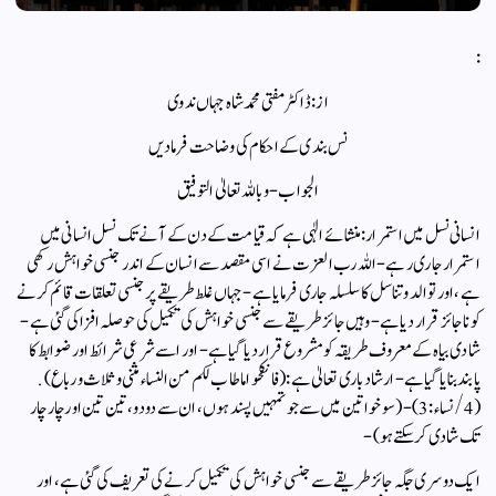
:
از : ڈاکٹر مفتی محمد شاہ جہاں ندوی
نس بندی کے احکام کی وضاحت فرمادیں
الجواب-و باللہ تعالیٰ التوفیق
انسانی نسل میں استمرار:منشائے الٰہی ہے کہ قیامت کے دن کے آنے تک نسل انسانی میں
استمرار جاری رہے- اللہ رب العزت نے اسی مقصد سے انسان کے اندر جنسی خواہش رکھی
ہے، اور توالد و تناسل کا سلسلہ جاری فرمایا ہے- جہاں غلط طریقے پر جنسی تعلقات قائم کرنے
کو ناجائز قرار دیا ہے- وہیں جائز طریقے سے جنسی خواہش کی تکمیل کی حوصلہ افزا کی گئی ہے-
شادی بیاہ کے معروف طریقہ کو مشروع قرار دیا گیا ہے- اور اسے شرعی شرائط اور ضوابط کا
پابند بنایا گیا ہے- ارشاد باری تعالیٰ ہے: ( فانكحوا ما طاب لكم من النساء مثنى و ثلاث و رباع).
(4/ نساء:3)- ( سو خواتین میں سے جو تمہیں پسند ہوں، ان سے دو دو، تین تین اور چار چار
تک شادی کرسکتے ہو)-
ایک دوسری جگہ جائز طریقے سے جنسی خواہش کی تکمیل کرنے کی تعریف کی گئی ہے، اور