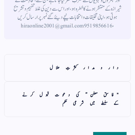
اورتبصروں وتجزیوں سے صَرفِ نظر کیا جاتاہے جن سے اتحادِ ملت کے
شیرازہ کے منتشر ہونے کاخطرہ ہو ، اور اس سے دین کی غلط تفہیم وتشریح
ہوتی ہو، اپنی تخلیقات و انتخابات نیچے دیئے گئے نمبر پر ارسال کریں
، 9519856616 hiraonline2001@gmail.com
دار و مدار کثرتِ حلال
"فاسق معلن” کی دعوت قبول کرنے
کے سلسلے میں شرعی حکم