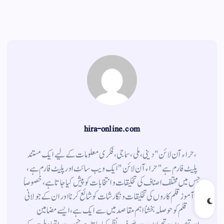
gr
ts
ail
tte
bo
a
A
r
ok
m
pp
hira-online.com
،حراء آن لائن" دینی ، ملی ، سماجی ، فکری معلومات کے لیے ایک مستند
پلیٹ فارم ہے " حراء آن لائن " ایک ویب سائٹ اور پلیٹ فارم ہے ،
جس میں مختلف اصناف کی تخلیقات و انتخابات کو پیش کیا جاتا ہے ، خصوصاً
نوآموز قلم کاروں کی تخلیقات و نگارشات کو شائع کرنا اور ان کے جولانی
قلم کوحوصلہ بخشنا اہم مقاصد میں سے ایک ہے ، ایسے مضامین