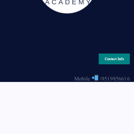
Contact Info
Mobile
:9519856616
Email
: hiraonline2001@gmail.com
Copyright © 2026 HIRA ONLINE / حرا آن لائن | Powered
by Asjad Hassan Nadwi [hira-online.com]