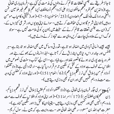
ناجائز طریقے سے جنسی تعلقات قائم کرنے والوں کی مذمت کی گئی ہے- فرمان باری تعالیٰ
ہے: (والذين هم لفروجهم حافظون إلا على أزواجهم أو ما ملكت أيمانهم فإنهم غير ملومين. فمن
ابتغى وراء ذلك فأولئك هم العادون). (23/ مؤمنون: 5- 7)- ( اور (حقیقی و کامیاب مومن
وہ ہیں) جو اپنی شرم گاہوں کی حفاظت کرتے ہیں- سوائے اپنی بیویوں اور شرعی کنیزوں کے،
کہ (ان سے جنسی تعلقات قائم کرنے کے سلسلے میں) ان پر کوئی ملامت نہیں ہے- سو جو
لوگ اس کے علاوہ کی چاہت کریں وہی حد سے تجاوز کرنے والے ہیں)-
جیسے جیسے انسانی آبادی میں اضافہ ہوتا ہے، قدرتی وسائل میں بھی اضافہ ہوتا رہتا ہے- ہر
متنفس اور جاندار اس دنیا میں اپنا رزق لے کر آتا ہے- لہٰذا انسانوں کے بھوکے رہنے اور
ضروریات پوری نہ ہونے کا تصور غلط اور بے بنیاد ہے- اسی لیے کتاب وسنت کی نصوص میں
افلاس کے خوف سے اولاد کے قتل کو سنگین جرم قرار دیا گیا ہے- ارشاد الٰہی ہے: (ولا تقتلوا
أولادكم من إملاق نحن نرزقكم و إياهم). (6/ انعام: 151)- (اور اپنی اولاد کو مفلسی کی وجہ
سے مت مارو، ہم تمہیں بھی اور ان کو بھی روزی دیتے ہیں)-
ایک دوسری جگہ فرمان باری تعالیٰ ہے: (و لا تقتلوا أولادكم خشية إملاق نحن نرزقهم و إياكم،
إن قتلهم كان خطئا كبيرا). (17/ اسراء:31)- (اور اپنی اولاد کو افلاس کے خوف سے مت
مارو، ہم انہیں بھی اور تمہیں بھی روزی دیتے ہیں- یقیناً ان کا قتل بڑا اور سنگین گناہ ہے)-
حضرت عبداللہ بن مسعود – رضی اللہ تعالیٰ عنہ- سے روایت ہے کہ مین نے رسول کریم-