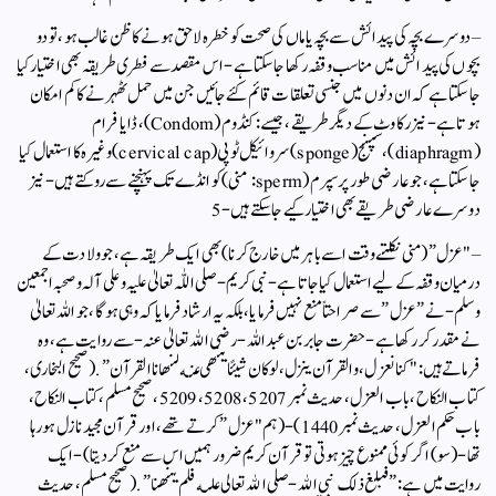
– دوسرے بچہ کی پیدائش سے بچہ یا ماں کی صحت کو خطرہ لاحق ہونے کا ظن غالب ہو، تو دو
بچوں کی پیدائش میں مناسب وقفہ رکھا جاسکتا ہے- اس مقصد سے فطری طریقہ بھی اختیار کیا
جا سکتا ہے کہ ان دنوں میں جنسی تعلقات قائم کئے جائیں جن میں حمل ٹھہرنے کا کم امکان
ہوتا ہے- نیز رکاوٹ کے دیگر طریقے، جیسے: کنڈوم (Condom)، ڈایا فرام
(diaphragm)، سپنج (sponge) سروائیکل ٹوپی (cervical cap) وغیرہ کا استعمال کیا
جا سکتا ہے، جو عارضی طور پر سپرم (sperm: منی) کو انڈے تک پہنچنے سے روکتے ہیں- نیز
دوسرے عارضی طریقے بھی اختیار کیے جا سکتے ہیں-5
– "عزل” ( منی نکلتے وقت اسے باہر میں خارج کرنا) بھی ایک طریقہ ہے، جو ولادت کے
درمیان وقفہ کے لیے استعمال کیا جاتا ہے- نبی کریم- صلی اللّٰہ تعالیٰ علیہ وعلی آلہ وصحبہ اجمعین
وسلم- نے ” عزل” سے صراحتاً منع نہیں فرمایا، بلکہ یہ ارشاد فرمایا کہ وہی ہوگا، جو اللہ تعالیٰ
نے مقدر کر رکھا ہے- حضرت جابر بن عبداللہ-رضی اللہ تعالیٰ عنہ- سے روایت ہے، وہ
فرماتے ہیں: "كنا نعزل، والقرآن ينزل، لو كان شيئًا ينهى عنه لنهانا القرآن”. (صحیح البخاری،
کتاب النکاح، باب العزل، حدیث نمبر 5207، 5208، 5209، صحیح مسلم، کتاب النکاح،
باب حکم العزل، حدیث نمبر 1440)- ( ہم "عزل” کرتے تھے، اور قرآن مجید نازل ہورہا
تھا- (سو) اگر کوئی ممنوع چیز ہوتی تو قرآن کریم ضرور ہمیں اس سے منع کردیتا)-ایک
روایت میں ہے: ” فبلغ ذلك نبي الله- صلى الله تعالى عليه فلم ينهنا”. ( صحيح مسلم، حدیث