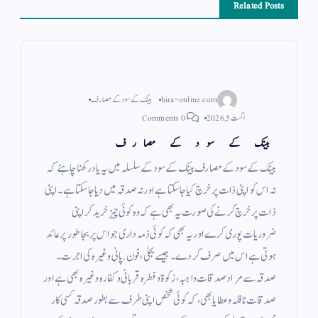
Related Posts
hira-online.com
بینک کے سود کے مصارف
اگست 5, 2026
0 Comments
بینک کے سود کے مصارف
بینک کے سود کے مصارف بینک کے سود کے سلسلہ میں یہ یاد رکھنا چاہئے کہ
نہ اس کو اپنی ذات پر خرچ کیا جاسکتا ہے اور نہ صدقہ میں دیا جا سکتا ہے ۔ اپنی
ذات پر خرچ کرنے کی صورت یہ بھی ہے کہ وہ کوئی چیز خرید کر اپنی
ضروریات پوری کرے اور یہ بھی کہ کوئی ذمہ داری جو اس پر بجا طور پر عائد
ہوتی ہے اس میں صرف کر دے ۔ جیسے بجلی ، فون . پانی وغیرہ کی اجرت ۔
صدقہ سے مراد صدقات واجبہ ، زکوة و فطرہ قربانی و کفارہ وغیرہ بھی ہے اور
صدقات نافلہ و عطایا بھی ، کہ کوئی شخص اپنی طرف سے بطور صدقہ کسی کار