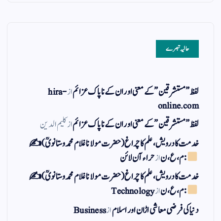
حالیہ تبصرے
لفظ ” مستشرقین ” کے معنی اور ان کے نا پاک عزائم
از
hira-
online.com
لفظ ” مستشرقین ” کے معنی اور ان کے نا پاک عزائم
از
کلیم الدین
خدمت کا درویش، علم کا چراغ(حضرت مولانا غلام محمد وستانویؒ)✍
: م ، ع ، ن
از
حراء آن لائن
خدمت کا درویش، علم کا چراغ(حضرت مولانا غلام محمد وستانویؒ)✍
: م ، ع ، ن
از
Technology
دنیا کی فرضی معاشی اڑان اور اسلام
از
Business