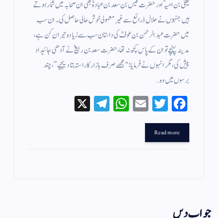
یعلیٰ بن امیہؓ اور حضرت قیس بن سعد بن عبادہؓ بھی ان صحابہ میں شمار ہوتے
ہیں جنہوں نے حلال ذرائع سے غیر معمولی خوش حالی حاصل کی۔ ان سب
میں حضرت عبدالرحمن بن عوفؓ کی داستان سب سے زیادہ حیران کن ہے،
مدینہ پہنچے تو ان کے پاس کچھ نہ تھا، حضرت سعد بن ربیعؓ نے آدھی جائیداد
پیش کی، مگر انہوں نے فرمایا: "مجھے صرف بازار کا راستہ بتا دیجیے”، چند
برسوں میں وہ…
X
Te
W
E
T
Fa
le
ha
m
wi
ce
gr
ts
ail
tte
bo
Read more
a
A
r
ok
m
pp
جواب دیں