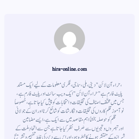
a
A
r
ok
m
pp
hira-online.com
،حراء آن لائن" دینی ، ملی ، سماجی ، فکری معلومات کے لیے ایک مستند
پلیٹ فارم ہے " حراء آن لائن " ایک ویب سائٹ اور پلیٹ فارم ہے ،
جس میں مختلف اصناف کی تخلیقات و انتخابات کو پیش کیا جاتا ہے ، خصوصاً
نوآموز قلم کاروں کی تخلیقات و نگارشات کو شائع کرنا اور ان کے جولانی
قلم کوحوصلہ بخشنا اہم مقاصد میں سے ایک ہے ، ایسے مضامین
اورتبصروں وتجزیوں سے صَرفِ نظر کیا جاتاہے جن سے اتحادِ ملت کے
شیرازہ کے منتشر ہونے کاخطرہ ہو ، اور اس سے دین کی غلط تفہیم وتشریح