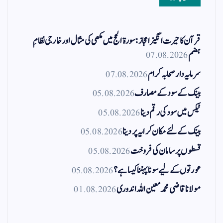
قرآن کا حیرت انگیز اعجاز: سورۃ الحج میں مکھی کی مثال اور خارجی نظامِ
ہضم
07.08.2026
سرمایہ دار صحابہ کرام
07.08.2026
بینک کے سود کے مصارف
05.08.2026
ٹیکس میں سود کی رقم دینا
05.08.2026
بینک کے لئے مکان کرایہ پر دینا
05.08.2026
قسطوں پر سامان کی فروخت
05.08.2026
عورتوں کے لیے سونا پہننا کیسا ہے؟
05.08.2026
مولانا قاضی محمد معین اللہ اندوری
01.08.2026