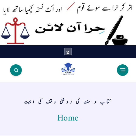
اتر کر حرا سے سوئے قوم آیا - اور
اک نسخہ کیمیا ساتھ لایا
کتاب و سنت کی روشنی وقف کی اہمیت
Home