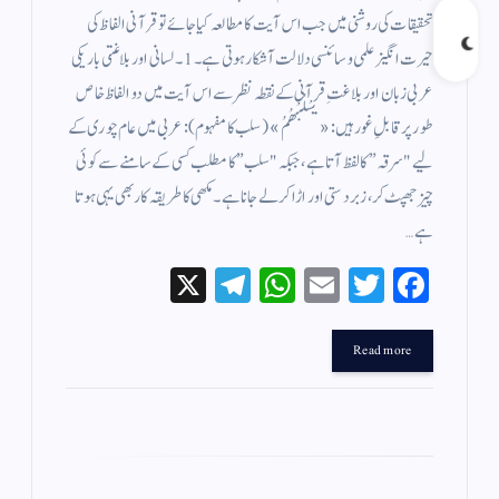
تحقیقات کی روشنی میں جب اس آیت کا مطالعہ کیا جائے تو قرآنی الفاظ کی
حیرت انگیز علمی و سائنسی دلالت آشکار ہوتی ہے۔ 1۔ لسانی اور بلاغتی باریکی
عربی زبان اور بلاغتِ قرآنی کے نقطہ نظر سے اس آیت میں دو الفاظ خاص
طور پر قابلِ غور ہیں: «يَسْلُبْهُمُ» (سلب کا مفہوم): عربی میں عام چوری کے
لیے "سرقہ” کا لفظ آتا ہے، جبکہ "سلب” کا مطلب کسی کے سامنے سے کوئی
چیز جھپٹ کر، زبردستی اور اڑا کر لے جانا ہے۔ مکھی کا طریقہ کار بھی یہی ہوتا
ہے…
X
Te
W
E
T
Fa
le
ha
m
wi
ce
gr
ts
ail
tte
bo
Read more
a
A
r
ok
m
pp