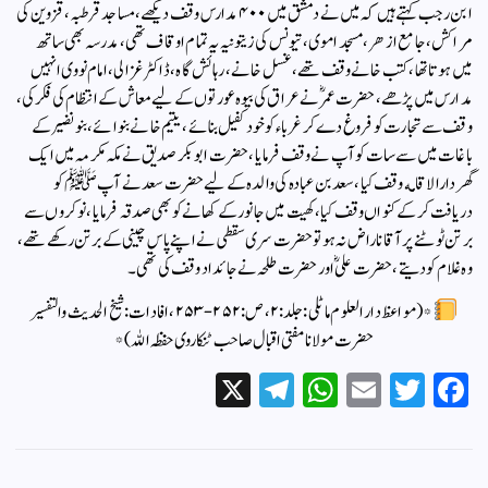
ابن رجب کہتے ہیں کہ میں نے دمشق میں ۴۰۰ مدارس وقف دیکھے، مساجد قرطبہ، قزوین کی
مراکش، جامع از هر، مسجد اموی، تیونس کی زیتونیہ یہ تمام اوقاف تھی، مدرسہ بھی ساتھ
میں ہوتا تھا، کتب خانے وقف تھے، غسل خانے،رہائش گاہ، ڈاکٹر غزالی، امام نووی انہیں
مدارس میں پڑھے، حضرت عمرؓ نے عراق کی بیوہ عورتوں کے لیے معاش کے انتظام کی فکر کی،
وقف سے تجارت کو فروغ دے کر غرباء کو خود کفیل بنائے، یتیم خانے بنوائے ، بنونضیر کے
باغات میں سے سات کو آپ نے وقف فرمایا، حضرت ابو بکر صدیق نے مکہ مکرمہ میں ایک
گھر دارالاقامه وقف کیا، سعد بن عبادہ کی والدہ کے لیے حضرت سعد نے آپ ﷺ کو
دریافت کر کے کنواں وقف کیا، کھیت میں جانور کے کھانے کو بھی صدقہ فرمایا، نوکروں سے
برتن ٹوٹنے پر آقا ناراض نہ ہو تو حضرت سری سقطی نے اپنے پاس چینی کے برتن رکھے تھے،
وہ غلام کو دیتے، حضرت علیؓ اور حضرت طلحہ نے جائداد وقف کی تھی۔
*(مواعظ دار العلوم ماٹلی:جلد:٢،ص:٢٥٢-٢٥٣،افادات: شیخ الحدیث والتفسیر
حضرت مولانا مفتی اقبال صاحب ٹنکاروی حفظہ اللہ)*
X
Te
W
E
T
Fa
le
ha
m
wi
ce
gr
ts
ail
tte
bo