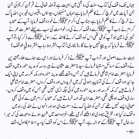
جہاں تک وقف کی کتاب وسنت کی روشنی میں اہمیت ہے تو اللہ تعالیٰ نے قرآن کریم کی جن
جن آیات میں خرچ کرنے کا حکم فرمایا ہے؛ وہاں مسکینوں ، بیواؤں ، یتیموں وغیرہ پر اللہ پاک
نے خرچ کرنے کا حکم فرمایا ہے، جناب نبی اکرم ﷺ نے خود وقف فرمایا، آپ کے صحابۂ
کرام نے جب آپ ﷺ سے وقف کرنے کی درخواست کی سب سے پہلے حضرت عمر نے
خیبر کی زمین جو آپ کو ملی تھی اس کو وقف کرنے کا اللہ کے رسول ﷺسے ذکر کیا، تو آپ
ﷺ نے فرمایا کہ یہ بیچا نہیں جائے گا۔ (بخاری: کتاب الشروط، باب الشروط في الوقف)
بہت سارے اصول اور آداب آپ ﷺ نے ذکر فرمائے اور اسی سے ہمارے علماء مجتہدین
نے وقف کے مسائل مستنبط فرمائے، سید نا حضرت عثمان نے بیر رومہ کو مدینہ منورہ میں وقف
فرمایا، حضرت امام شافعی فرماتے ہیں کہ جس وقت مجھے مدینہ منورہ اور مکہ مکرمہ میں اپنی ایک
جائیداد وقف کرنے کی تمنا پیدا ہوئی کہ میں خریدوں اور وقف کروں، حضرت امام شافعی
فرماتے ہیں کہ مکہ مکرمہ اور مدینہ منورہ میں کوئی جگہ ایسی نہیں تھی جس کو میں وقف کروں،
ساری وقف ہو چکی تھی، حضرت ابن قدامہ فر ماتے ہیں کہ صحابۂ کرام میں سے کوئی بھی
صحابی ایسے نہیں تھے کہ جن کو اللہ پاک نے وسعت دی ہو اور انہوں نے اللہ کی راہ میں
وقف نہ کیا ہو، مخریق یہودی جو اچھے آدمی تھے، غزوہ احد میں شہید ہوئے، وصیت کی کہ میرا
سارا مال آپ ﷺ کے حوالہ ہے، آپ ﷺنے اس کو وقف کیا، یہ اسلام کا اول وقت
ہے۔