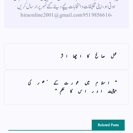
ہوتی ہو، اپنی تخلیقات و انتخابات نیچے دیئے گئے نمبر پر ارسال کریں
، 9519856616 hiraonline2001@gmail.com
عمل صالح کا اچھا اثر
” اسلام میں عورت کے مھر کی
حیثیت اور اس کا حکم”
Related Posts