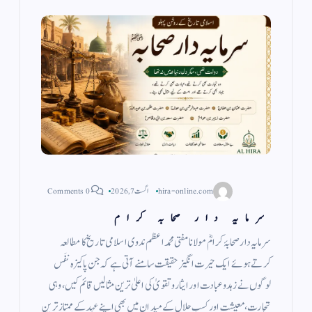
hira-online.com
اگست 7, 2026
0 Comments
سرمایہ دار صحابہ کرام
سرمایہ دار صحابۂ کرامؓ مولانا مفتی محمد اعظم ندوی اسلامی تاریخ کا مطالعہ
کرتے ہوئے ایک حیرت انگیز حقیقت سامنے آتی ہے کہ جن پاکیزہ نفَس
لوگوں نے زہد وعبادت اور ایثار وتقویٰ کی اعلیٰ ترین مثالیں قائم کیں، وہی
تجارت، معیشت اور کسب حلال کے میدان میں بھی اپنے عہد کے ممتاز ترین