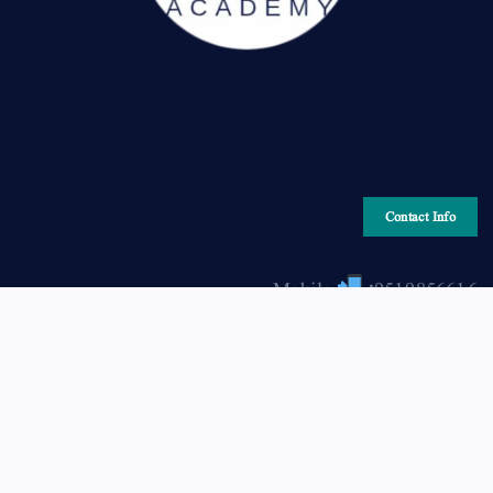
Contact Info
Mobile
:9519856616
Email
: hiraonline2001@gmail.com
Copyright © 2026 HIRA ONLINE / حرا آن لائن | Powered
by Asjad Hassan Nadwi [hira-online.com]