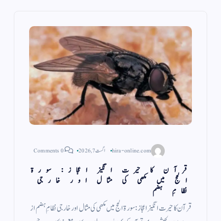
hira-online.com
اگست 7, 2026
0 Comments
قرآن کا حیرت انگیز اعجاز: سورۃ
الحج میں مکھی کی مثال اور خارجی
نظامِ ہضم
قرآن کا حیرت انگیز اعجاز: سورۃ الحج میں مکھی کی مثال اور خارجی نظامِ ہضم از