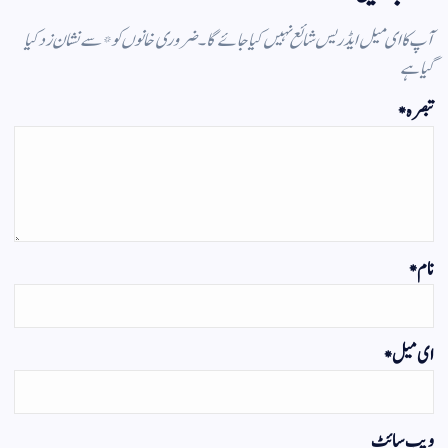
آپ کا ای میل ایڈریس شائع نہیں کیا جائے گا۔
ضروری خانوں کو
*
سے نشان زد کیا
گیا ہے
تبصرہ
*
نام
*
ای میل
*
ویب‌ سائٹ