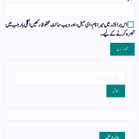
اس براؤزر میں میرا نام، ای میل، اور ویب سائٹ محفوظ رکھیں اگلی بار جب میں
تبصرہ کرنے کےلیے۔
حالیہ پوسٹیں