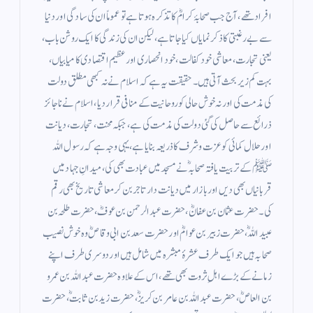
افراد تھے، آج جب صحابۂ کرامؓ کا تذکرہ ہوتا ہے تو عموماً ان کی سادگی اور دنیا
سے بے رغبتی کا ذکر نمایاں کیا جاتا ہے، لیکن ان کی زندگی کا ایک روشن باب،
یعنی تجارت، معاشی خود کفالت، خود انحصاری اور عظیم اقتصادی کامیابیاں،
بہت کم زیر بحث آتی ہیں۔ حقیقت یہ ہے کہ اسلام نے نہ کبھی مطلق دولت
کی مذمت کی اور نہ خوش حالی کو روحانیت کے منافی قرار دیا، اسلام نے ناجائز
ذرائع سے حاصل کی گئی دولت کی مذمت کی ہے، جبکہ محنت، تجارت، دیانت
اور حلال کمائی کو عزت وشرف کا ذریعہ بنایا ہے، یہی وجہ ہے کہ رسول اللہ
ﷺ کے تربیت یافتہ صحابہؓ نے مسجد میں عبادت بھی کی، میدانِ جہاد میں
قربانیاں بھی دیں اور بازار میں دیانت دار تاجر بن کر معاشی تاریخ بھی رقم
کی۔ حضرت عثمان بن عفانؓ، حضرت عبدالرحمن بن عوفؓ، حضرت طلحہ بن
عبیداللہؓ، حضرت زبیر بن عوامؓ اور حضرت سعد بن ابی وقاصؓ وہ خوش نصیب
صحابہ ہیں جو ایک طرف عشرۂ مبشرہ میں شامل ہیں اور دوسری طرف اپنے
زمانے کے بڑے اہلِ ثروت بھی تھے، اس کے علاوہ حضرت عبداللہ بن عمرو
بن العاصؓ، حضرت عبداللہ بن عامر بن کریزؓ، حضرت زید بن ثابتؓ، حضرت