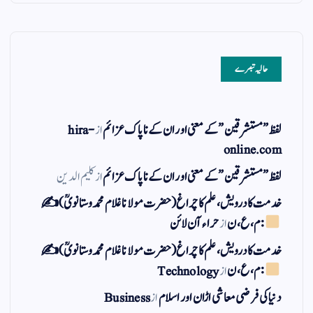
حالیہ تبصرے
لفظ ” مستشرقین ” کے معنی اور ان کے نا پاک عزائم
از
hira-
online.com
لفظ ” مستشرقین ” کے معنی اور ان کے نا پاک عزائم
از
کلیم الدین
خدمت کا درویش، علم کا چراغ(حضرت مولانا غلام محمد وستانویؒ)✍
: م ، ع ، ن
از
حراء آن لائن
خدمت کا درویش، علم کا چراغ(حضرت مولانا غلام محمد وستانویؒ)✍
: م ، ع ، ن
از
Technology
دنیا کی فرضی معاشی اڑان اور اسلام
از
Business