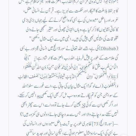
: مولانا ابو الجیش ندوی قرآنِ کریم اللہ رب العزت کا وہ معجز نما کلام ہے جس
کا ہر لفظ بلاغت کا شہکار اور حکمت سے لبریز ہے۔ قرآن نے انسانی عقل،
غرور اور باطل معبودوں کی بے بسی کو واضح کرنے کے لیے جہاں بڑی بڑی
کائناتی نشانیوں کا ذکر کیا ہے، وہاں انتہائی چھوٹی اور حقیر سمجھی جانے والی
مخلوقات کی مثالیں بھی پیش کی ہیں۔ انہی میں سے ایک مثال "مکھی”
(Dhubab) کی ہے، جسے اللہ تعالیٰ نے سورۃ الحج میں انسانی عجز اور بے بسی
کی علامت کے طور پر پیش فرمایا۔ اللہ رب العزت کا ارشاد ہے: يٰۤاَيُّهَا
النَّاسُ ضُرِبَ مَثَلٌ فَاسْتَمِعُوْا لَهٗ ؕ اِنَّ الَّذِيْنَ تَدْعُوْنَ مِنْ دُوْنِ اللّٰهِ لَنْ يَّخْلُقُوْا
ذُبَابًا وَّ لَوِ اجْتَمَعُوْا لَهٗ ؕ وَ اِنْ يَّسْلُبْهُمُ الذُّبَابُ شَيئًا لَّا يَسْتَنْقِذُوْهُ مِنْهُ ؕ ضَعُفَ الطَّالِبُ
وَ الْمَطْلُوْبُ (اے لوگو! ایک مثال بیان کی جاتی ہے، اسے غور سے سنو! اللہ
کے سوا جن جن کو تم پکارتے ہو وہ سب مل کر بھی ایک مکھی پیدا نہیں کر سکتے،
اور اگر مکھی ان سے کوئی چیز چھین کر لے جائے تو وہ اسے اس سے چھڑا بھی
نہیں سکتے، مدد چاہنے والا اور جس سے مدد چاہی جائے دونوں ہی کمزور ہیں!)
— [سورۃ الحج: 73] ظاہری طور پر یہ آیت باطل معبودوں اور انسانوں کی
بے بسی کی ایک سادہ مثال معلوم ہوتی ہے، لیکن لسانی اور جدید سائنسی