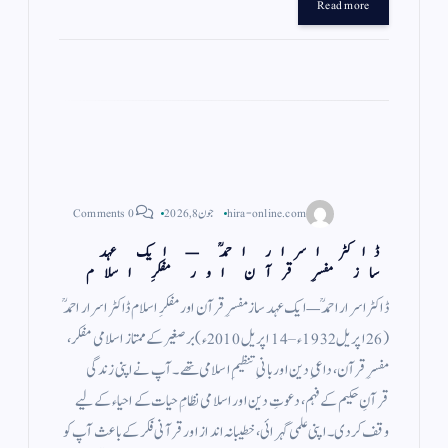
gr
ts
ail
tte
bo
Read more
a
A
r
ok
m
pp
hira-online.com
جون 8, 2026
0 Comments
ڈاکٹر اسرار احمدؒ — ایک عہد
ساز مفسرِ قرآن اور مفکرِ اسلام
ڈاکٹر اسرار احمدؒ — ایک عہد ساز مفسرِ قرآن اور مفکرِ اسلام ڈاکٹر اسرار احمدؒ
(26 اپریل 1932ء – 14 اپریل 2010ء) برصغیر کے ممتاز اسلامی مفکر،
مفسرِ قرآن، داعیِ دین اور بانیِ تنظیمِ اسلامی تھے۔ آپ نے اپنی زندگی
قرآنِ حکیم کے فہم، دعوتِ دین اور اسلامی نظامِ حیات کے احیاء کے لیے
وقف کر دی۔ اپنی علمی گہرائی، خطیبانہ انداز اور قرآنی فکر کے باعث آپ کو