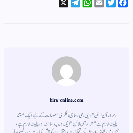
X
Te
W
E
T
Fa
le
ha
m
wi
ce
gr
ts
ail
tte
bo
a
A
r
ok
m
pp
hira-online.com
،حراء آن لائن" دینی ، ملی ، سماجی ، فکری معلومات کے لیے ایک مستند
پلیٹ فارم ہے " حراء آن لائن " ایک ویب سائٹ اور پلیٹ فارم ہے ،
جس میں مختلف اصناف کی تخلیقات و انتخابات کو پیش کیا جاتا ہے ، خصوصاً