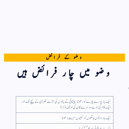
وضو کے فرائض
وضو میں چار فرائض ہیں
ایک بار پورے چہرے کو دھونا ، پیشانی کے بالوں کی جڑ سے ٹھوڑی کے نیچے تک اور
ایک کام کی لو سے دوسرے کان کی لو تک (1)
ایک بار دونوں ہاتھوں کو کہنیوں سمیت دھونا
ایک بار چوتھائی سر کا مسح کرنا