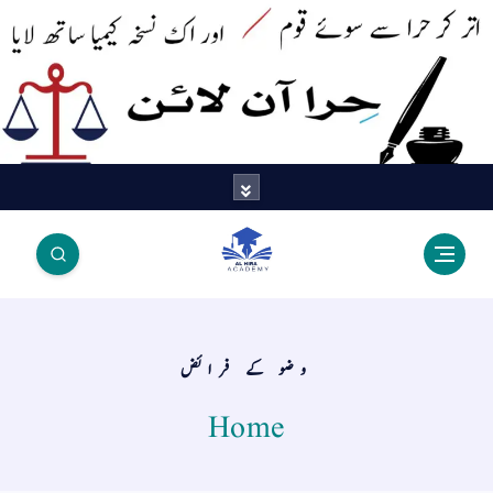
اتر کر حرا سے سوئے قوم آیا - اور
اک نسخہ کیمیا ساتھ لایا
وضو کے فرائض
Home