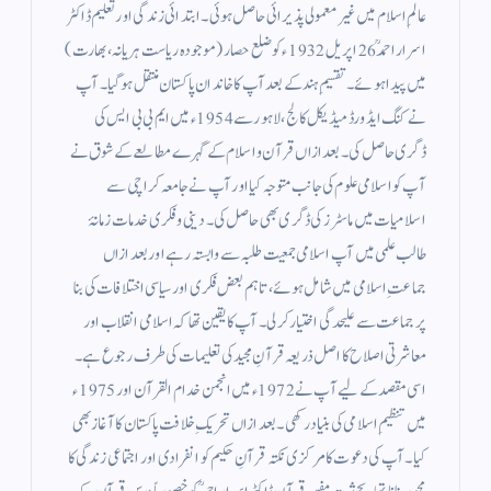
عالمِ اسلام میں غیر معمولی پذیرائی حاصل ہوئی۔ ابتدائی زندگی اور تعلیم ڈاکٹر
اسرار احمدؒ 26 اپریل 1932ء کو ضلع حصار (موجودہ ریاست ہریانہ، بھارت)
میں پیدا ہوئے۔ تقسیمِ ہند کے بعد آپ کا خاندان پاکستان منتقل ہو گیا۔ آپ
نے کنگ ایڈورڈ میڈیکل کالج، لاہور سے 1954ء میں ایم بی بی ایس کی
ڈگری حاصل کی۔ بعد ازاں قرآن و اسلام کے گہرے مطالعے کے شوق نے
آپ کو اسلامی علوم کی جانب متوجہ کیا اور آپ نے جامعہ کراچی سے
اسلامیات میں ماسٹرز کی ڈگری بھی حاصل کی۔ دینی و فکری خدمات زمانۂ
طالب علمی میں آپ اسلامی جمعیت طلبہ سے وابستہ رہے اور بعد ازاں
جماعتِ اسلامی میں شامل ہوئے، تاہم بعض فکری اور سیاسی اختلافات کی بنا
پر جماعت سے علیحدگی اختیار کر لی۔ آپ کا یقین تھا کہ اسلامی انقلاب اور
معاشرتی اصلاح کا اصل ذریعہ قرآنِ مجید کی تعلیمات کی طرف رجوع ہے۔
اسی مقصد کے لیے آپ نے 1972ء میں انجمن خدام القرآن اور 1975ء
میں تنظیمِ اسلامی کی بنیاد رکھی۔ بعد ازاں تحریکِ خلافت پاکستان کا آغاز بھی
کیا۔ آپ کی دعوت کا مرکزی نکتہ قرآنِ حکیم کو انفرادی اور اجتماعی زندگی کا