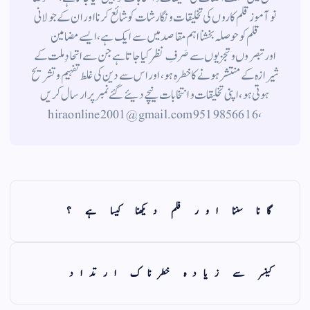
نوآموز قلم کاروں کی تخلیقات و نگارشات کو شائع کرنا اور ان کے جولانی
قلم کوحوصلہ بخشنا اہم مقاصد میں سے ایک ہے ، ایسے مضامین
اورتبصروں وتجزیوں سے صَرفِ نظر کیا جاتاہے جن سے اتحادِ ملت کے
شیرازہ کے منتشر ہونے کاخطرہ ہو ، اور اس سے دین کی غلط تفہیم وتشریح
ہوتی ہو، اپنی تخلیقات و انتخابات نیچے دیئے گئے نمبر پر ارسال کریں
، 9519856616 hiraonline2001@gmail.com
گانا سننا اور فلم دیکھنا کیسا ہے ؟
کینسر سے زیادہ خطرناک ارتداد