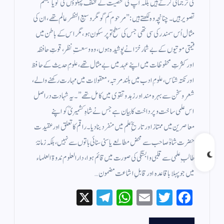
کی ترجمانی کرتے ہیں بلکہ آپ کی شخصیت کے مختلف پہلوؤں کی گویا مجسم
تصویر ہیں۔ چنانچہ وہ لکھتے ہیں:”مرحوم کم گو مگر وسیع النظر عالم تھے، ان کی
مثال اُس سمندر کی سی تھی جس کی سطح تو پرسکون ہو، مگر اس کے باطن میں
قیمتی موتیوں کے بے شمار خزانے پوشیدہ ہوں، وہ وسعتِ نظر، قوتِ حافظہ
اور کثرتِ محفوظات میں اپنے عہد میں بے مثال تھے، علومِ حدیث کے حافظ
اور نکتہ شناس، علومِ ادب میں بلند مرتبہ، معقولات میں مہارت رکھنے والے،
شعر و سخن سے بہرہ مند اور زہد و تقوى میں کامل تھے” ۔ یہ شہادت دراصل
اس علمی ساخت و پرداخت کا بیان ہے جس نے شاہِ کشمیریؒ کو اپنے
معاصرین میں ممتاز اور تاریخِ علم میں منفرد بنا دیا۔راقم کا تعلق اور عقیدت
حضرت شاہؒ صاحب سے محض مطالعے یا سنی سنائی باتوں سے نہیں، بلکہ زمانۂ
طالبِ علمی سے قلبی وابستگی کی صورت میں قائم ہوا، دارالعلوم ندوۃ العلماء
میں جو پہلا باقاعدہ اور قابلِ اشاعت مضمون…
X
Te
W
E
T
Fa
le
ha
m
wi
ce