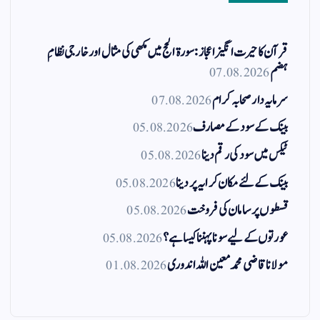
قرآن کا حیرت انگیز اعجاز: سورۃ الحج میں مکھی کی مثال اور خارجی نظامِ
ہضم
07.08.2026
سرمایہ دار صحابہ کرام
07.08.2026
بینک کے سود کے مصارف
05.08.2026
ٹیکس میں سود کی رقم دینا
05.08.2026
بینک کے لئے مکان کرایہ پر دینا
05.08.2026
قسطوں پر سامان کی فروخت
05.08.2026
عورتوں کے لیے سونا پہننا کیسا ہے؟
05.08.2026
مولانا قاضی محمد معین اللہ اندوری
01.08.2026