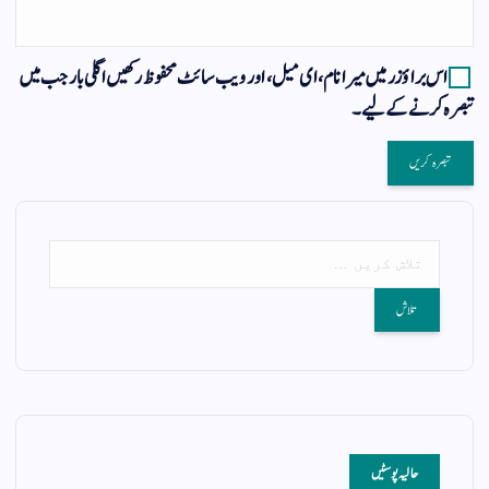
اس براؤزر میں میرا نام، ای میل، اور ویب سائٹ محفوظ رکھیں اگلی بار جب میں
تبصرہ کرنے کےلیے۔
حالیہ پوسٹیں