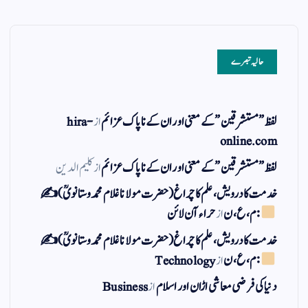
حالیہ تبصرے
لفظ ” مستشرقین ” کے معنی اور ان کے نا پاک عزائم
از
hira-
online.com
لفظ ” مستشرقین ” کے معنی اور ان کے نا پاک عزائم
از
کلیم الدین
خدمت کا درویش، علم کا چراغ(حضرت مولانا غلام محمد وستانویؒ)✍
: م ، ع ، ن
از
حراء آن لائن
خدمت کا درویش، علم کا چراغ(حضرت مولانا غلام محمد وستانویؒ)✍
: م ، ع ، ن
از
Technology
دنیا کی فرضی معاشی اڑان اور اسلام
از
Business