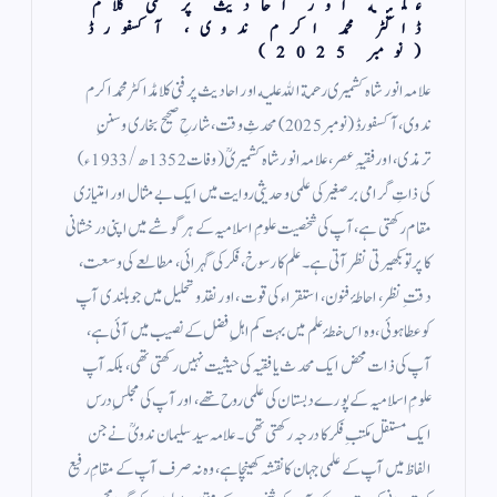
عليه اور احادیث پر فنی کلام
ڈاکٹر محمد اکرم ندوی، آكسفورڈ
(نومبر 2025)
علامہ انور شاہ کشمیری رحمة الله عليه اور احادیث پر فنی کلامڈاکٹر محمد اکرم
ندوی، آكسفورڈ (نومبر 2025) محدثِ وقت، شارحِ صحیح بخاری وسننِ
ترمذی، اور فقیہِ عصر، علامہ انور شاہ کشمیریؒ (وفات 1352ھ/1933ء)
کی ذاتِ گرامی برصغیر کی علمی و حدیثی روایت میں ایک بے مثال اور امتیازی
مقام رکھتی ہے، آپ کی شخصیت علومِ اسلامیہ کے ہر گوشے میں اپنی درخشانی
کا پرتو بکھیرتی نظر آتی ہے۔ علم کا رسوخ، فکر کی گہرائی، مطالعے کی وسعت،
دقتِ نظر، احاطۂ فنون، استقراء کی قوت، اور نقد و تحلیل میں جو بلندی آپ
کو عطا ہوئی، وہ اس خطۂ علم میں بہت کم اہلِ فضل کے نصیب میں آئی ہے،
آپ کی ذات محض ایک محدث یا فقیہ کی حیثیت نہیں رکھتی تھی، بلکہ آپ
علومِ اسلامیہ کے پورے دبستان کی علمی روح تھے، اور آپ کی مجلسِ درس
ایک مستقل مکتبِ فکر کا درجہ رکھتی تھی۔ علامہ سید سلیمان ندویؒ نے جن
الفاظ میں آپ کے علمی جہان کا نقشہ کھینچا ہے، وہ نہ صرف آپ کے مقامِ رفیع