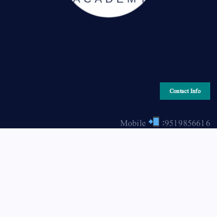
Contact Info
Mobile
:9519856616
Email
: hiraonline2001@gmail.com
Copyright © 2026 HIRA ONLINE / حرا آن لائن | Powered
by Asjad Hassan Nadwi [hira-online.com]