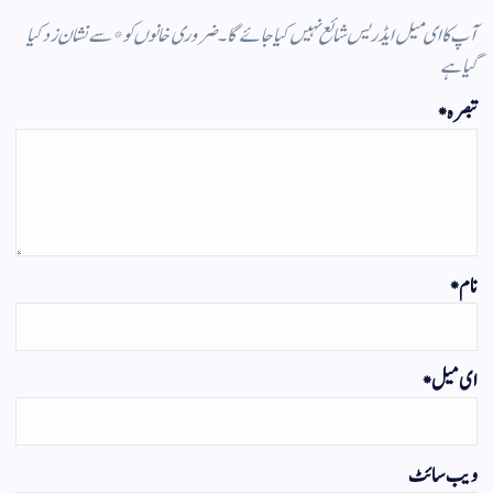
آپ کا ای میل ایڈریس شائع نہیں کیا جائے گا۔
ضروری خانوں کو
*
سے نشان زد کیا
گیا ہے
تبصرہ
*
نام
*
ای میل
*
ویب‌ سائٹ