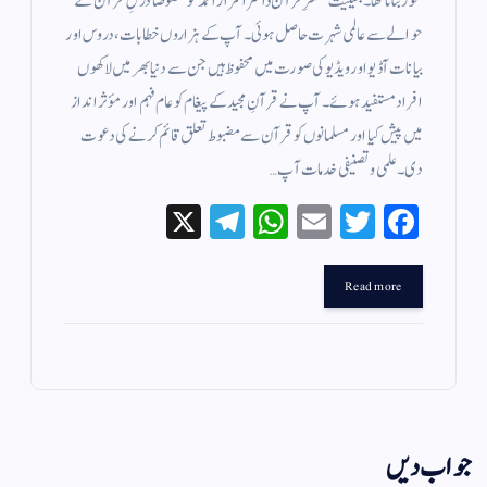
محور بنانا تھا۔ بحیثیت مفسرِ قرآن ڈاکٹر اسرار احمدؒ کو خصوصاً درسِ قرآن کے
حوالے سے عالمی شہرت حاصل ہوئی۔ آپ کے ہزاروں خطابات، دروس اور
بیانات آڈیو اور ویڈیو کی صورت میں محفوظ ہیں جن سے دنیا بھر میں لاکھوں
افراد مستفید ہوئے۔ آپ نے قرآنِ مجید کے پیغام کو عام فہم اور مؤثر انداز
میں پیش کیا اور مسلمانوں کو قرآن سے مضبوط تعلق قائم کرنے کی دعوت
دی۔ علمی و تصنیفی خدمات آپ…
X
Te
W
E
T
Fa
le
ha
m
wi
ce
gr
ts
ail
tte
bo
Read more
a
A
r
ok
m
pp
جواب دیں