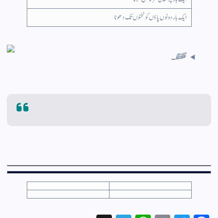
ایک بار دونوں پاؤں کو ٹخنوں تک دھونا
گگگگگگگ