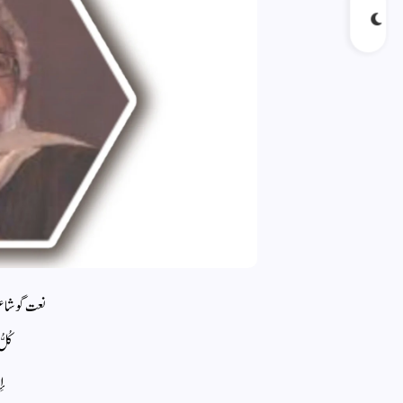
نعت گو شاعر
كُلّ
إِن