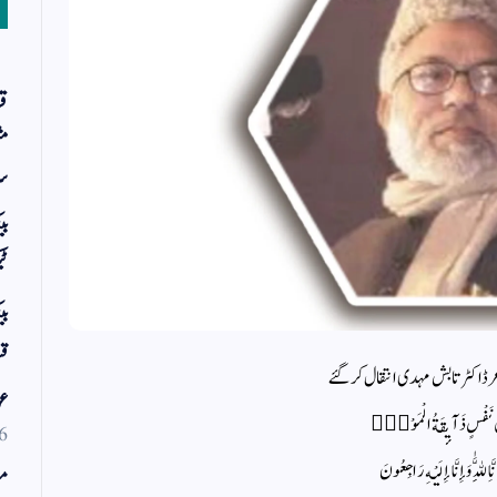
قر
مث
سر
بی
ٹی
بی
قس
 ڈاکٹر تابش مہدی انتقال کرگئے
عو
ُ نَفْسٍ ذَآىٕقَةُ الْمَوْتِؕ
6
َّا ِلِلَّٰهِ وَ إِنَّا إِلَيْهِ رَاجِعُونَ
مو