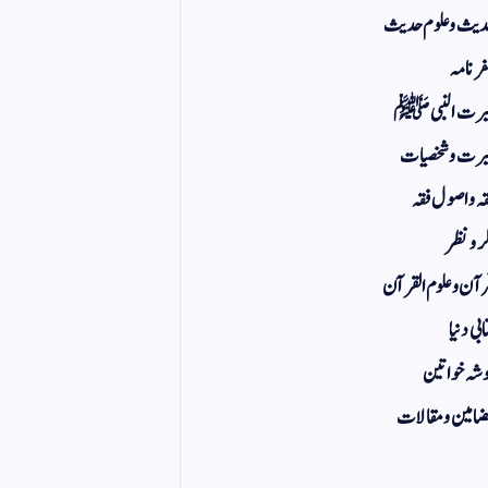
یث و علوم حدیث
ر نامہ
یرت النبی ﷺ
رت و شخصیات
ہ و اصول فقہ
ر و نظر
آن و علوم القرآن
ابی دنیا
شہ خواتین
امین و مقالات