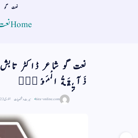
نعت گو شا
Home
نعت گ
نعت گو شاعر ڈاکٹر تابش م
ذَآىٕقَةُ الْمَوْتِؕ
hira-online.com
سیرت و شخصیات
جنوری 22, 2025