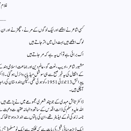
غلام ن
___
کسی شاعر نے اچھے اور نیک لوگوں کے مرنے ، بچھڑنے اور ان 
لوگ اچھے ہیں بہت دل میں اتر جاتے ہیں
اک برائی ہے تو بس یہ ہے کہ مر جاتے ہیں
کے انتقال کی یہ خبر صبح سے ہی سوشل میڈیا پر وائرل ہوگئی 
پیدائش 13 جولائی 1951ء کو ہوئی تھی ، لیک
آچکی ہیں ۔
ڈاکٹر تابش مہدی کے جو چند شعری مجموعے میں نے پڑھے ہیں ، وہ ن
اللہ علیہ وسلم کی ذات اقدس کے ساتھ والہانہ عقیدت و محبت س
نامہ زندگی نو کے ایڈیٹر تھے ، ان کی باتوں سے اندازہ ہوتا تھا 
ایک ڈیڑھ دہائی قبل کی بات ہے کہ کلکتہ سے ایک نو مسلم ( جس کا نا