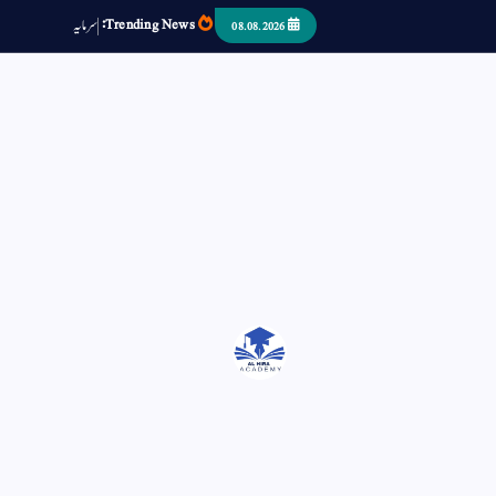
Trending News:
س
م
ی
د
ا
ر
ص
08.08.2026
اتر کر حرا سے سوئے قوم آیا - او