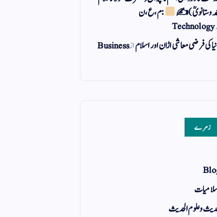
مد وستانویؒ)✍
: م ، ع ، ن
Technology
یا کی فرضی معاشی اڑان اور اسلام
از
Business
زمرے
Blo
لامیات
یث و علوم الحدیث