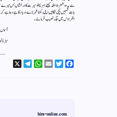
سے یہ دو شعر ملاحظہ کیجئے ؛ہر پہلو سیرت کا درخشاں بس میرے سرکا
بات تمہیں نیچی نگاہیں اپنی رکھنا شہر بڑے دربار کا ہےدعا ہے ک
الفردوس میں جگہ نصیب فرمائے ۔
آسماں ت
سبزۂ نو
___
X
Te
W
E
T
Fa
le
ha
m
wi
ce
gr
ts
ail
tte
bo
a
A
r
ok
m
pp
hira-online.com