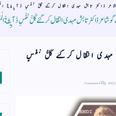
عر ڈاکٹر تابش مہدی انتقال کرگئے كُلُّ نَفْسٍ ذَآىٕقَةُ ال
و شاعر ڈاکٹر تابش مہدی انتقال کرگئے كُلُّ نَفْسٍ ذَآىٕقَةُ ا
ہدی انتقال کرگئے كُلُّ نَفْسٍ
0 Comments