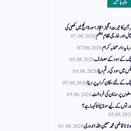
حالیہ پوسٹیں
آن کا حیرت انگیز اعجاز: سورۃ الحج میں مکھی کی
ال اور خارجی نظامِ ہضم
07.08.2026
مایہ دار صحابہ کرام
07.08.2026
نک کے سود کے مصارف
05.08.2026
کس میں سود کی رقم دینا
05.08.2026
نک کے لئے مکان کرایہ پر دینا
05.08.2026
طوں پر سامان کی فروخت
05.08.2026
رتوں کے لیے سونا پہننا کیسا ہے؟
05.08.202
لانا قاضی محمد معین اللہ اندوری
01.08.2026