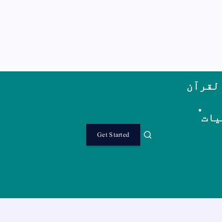
لقرآن
یات
Get Started