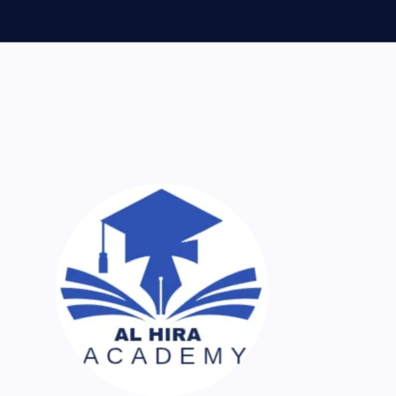
ر اک نسخہ کیمیا ساتھ لایا