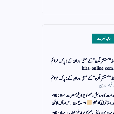
حالیہ تبصرے
ظ ” مستشرقین ” کے معنی اور ان کے نا پاک عزائم
hira-online.com
ظ ” مستشرقین ” کے معنی اور ان کے نا پاک عزائم
کلیم الدین
مت کا درویش، علم کا چراغ(حضرت مولانا غلام
مد وستانویؒ)✍
: م ، ع ، ن
از
حراء آن لائن
مت کا درویش، علم کا چراغ(حضرت مولانا غلام