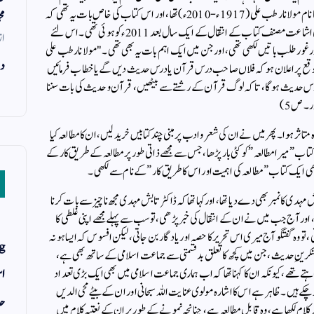
السلام کے والدین ، ایک تحقیقی مطالعہ ” اس کتاب کے مصنف کا نام مولانا رطب علی (1917ء- 2010ء ) تھا ، اور اس کتاب کی خاص بات یہ تھی کہ
مح
اس کا مقدمہ ڈاکٹر تابش مہدی کے قلم سے تھا ۔ چونکہ کتاب کی اشاعت مصنف کتاب کے انتقال کے ایک سال بعد 2011ء کو ہوئی تھی ۔ اس لئے
از
ر طلب باتیں لکھی تھی ، اور جن میں ایک اہم بات یہ بھی تھی ۔ "مولانا رطب علی
دن
 موقع پر اعلان ہو کہ فلاں صاحب درس قرآن یا درس حدیث دیں گے یا خطاب فرمائیں
ا درس حدیث ہوگا ، تاکہ لوگ قرآن کے رشتے سے بیٹھیں ، قرآن و حدیث کی بات سننا
۔ ص 5)
 ہوا ۔ پھر میں نے ان کی شعر و ادب پر مبنی چند کتابیں خرید لیں ، ان کا مطالعہ کیا
ب ” میرا مطالعہ ” کو کئی بار پڑھا ، جس سے مجھے ذاتی طور پر مطالعہ کے طریق کار کے
ی ایک کتاب ” مطالعہ کی اہمیت اور اس کا طریق کار ” کے نام سے لکھی ۔
ہدی کا نمبر بھی دے دیا تھا ، اور کہا تھا کہ ڈاکٹر تابش مہدی مجھ ناچیز سے بات کرنا
، اور آج جب میں نے ان کے انتقال کی خبر پڑھی ، تو سب سے پہلے مجھے اپنی غلطی کا
تو وہ گفتگو آج میری اس تحریر کا حصہ اور یادگار بن جاتی ، لیکن افسوس کہ ایسا ہو نہ
g
نکرین ِحدیث ، جن میں کچھ کا تعلق بد قسمتی سے جماعت اسلامی کے ساتھ بھی ہے ،
اس
تے تھے ، کیونکہ ان کا کہنا تھا کہ اب ہماری جماعت اسلامی میں بھی ایک بڑی تعداد
ہیں ۔ ظاہر ہے اس کا اشارہ مولوی عنایت اللہ سبحانی اور ان کے بیٹے محی الدیں
حد
لام لکھا ہے ، وہ قابل مطالعہ ہے ، چنانچہ نمونے کے طور پر ان کے نعتیہ کلام میں