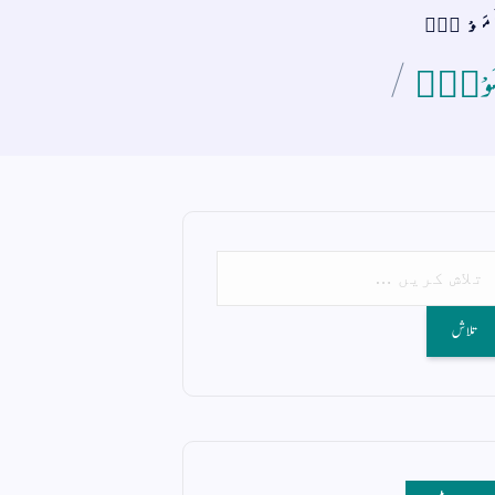
ْمَوْتِؕ
لْمَوْتِؕ