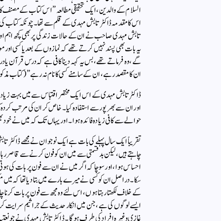
تابش مہدی صاحب نے ان کے حالات زندگی پر بھی کچھ اہم اور غو
یہ بات بھی پسند نہیں کرتے تھے کہ نمازوں کے بعد یا کسی اور
گے ، وہ فرماتے تھے ، بس یہ کہہ دینا کافی ہے کہ درس قرآن ی
ان کا مقصد رہے ، ان کے سامنے کسی کا نام نہ رہے ” (کتاب مذکور 
ڈاکٹر تابش مہدی کے اس ایک مختصر اقتباس سے میں بہت زیادہ متاثر
اور ان سے بھر پور سے استفادہ کیا ۔ خاص کر ان کی مرتب کردہ کتا
حوالے سے کافی زیادہ فائدہ ہوا ۔ اور یہاں تک کہ میں نے خود بھ
تقریباً ایک سال پہلے کی بات ہے ایک نوجوان نے مجھے ڈاکٹر تابش م
چاہتے ہیں ، لیکن بد قسمتی سے میں ان کو فون کرنے سے قاصر رہا 
احساس ہوا ، اور سوچا کہ اگر میں نے ان سے فون پر بات کی ہوتی ، 
سکا ۔ دراصل ان کو کسی نے میرے بارے میں بتا دیا تھا کہ میں م
کے خلاف لکھتا رہتا ہوں ، اس لئے وہ مجھ سے فون پر بات کرنا چاہ
ایسے لوگوں کی ہے ، جن میں انکار حدیث کے جراثیم سرایت کرچکے 
غازی وغیرہ افراد کی طرف ہوگا ۔ ڈاکٹر تابش مہدی نے جو نعتیہ ک