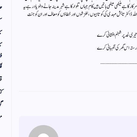
ر کا ہےمیٹھی میٹھی باتیں ہیں کام جہاں تلوار کا ہےشہر مدینہ جانے والو یاد رہے یہ
حد
ہ اللہ ڈاکٹر تابش مہدی کی کوتاہیوں ، لغزشوں اور خطاؤں کو معاف اور ان کو جنت
سف
س
یری لحد پر شبنم افشانی کرے
سی
رستہ اس گھر کی نگہبانی کرے
فق
______________
فک
قر
کت
گو
مض