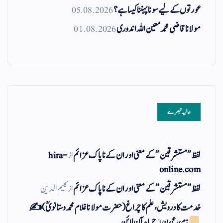
عورتوں کے لیے سونا پہننا کیسا ہے؟
05.08.2026
مولانا قاضی محمد معین اللہ اندوری
01.08.2026
حالیہ تبصرے
لفظ ” مستشرقین ” کے معنی اور ان کے نا پاک عزائم
از
hira-
online.com
لفظ ” مستشرقین ” کے معنی اور ان کے نا پاک عزائم
از
کلیم الدین
خدمت کا درویش، علم کا چراغ(حضرت مولانا غلام محمد وستانویؒ)✍
: م ، ع ، ن
از
حراء آن لائن