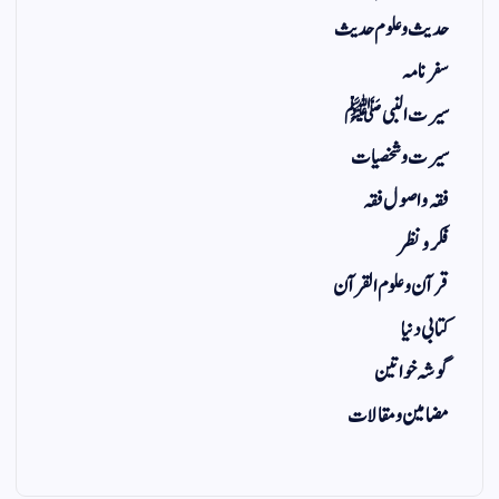
حدیث و علوم حدیث
سفر نامہ
سیرت النبی ﷺ
سیرت و شخصیات
فقہ و اصول فقہ
فکر و نظر
قرآن و علوم القرآن
کتابی دنیا
گوشہ خواتین
مضامین و مقالات