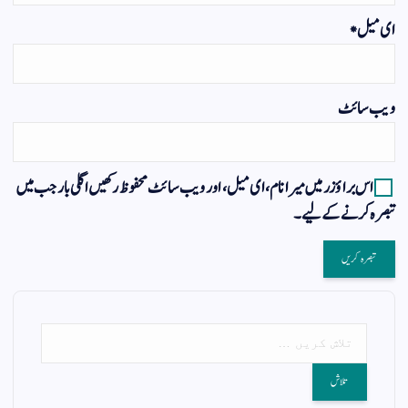
ای میل
*
ویب‌ سائٹ
اس براؤزر میں میرا نام، ای میل، اور ویب سائٹ محفوظ رکھیں اگلی بار جب میں
تبصرہ کرنے کےلیے۔