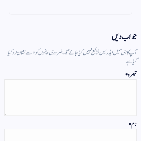
m
pp
جواب دیں
آپ کا ای میل ایڈریس شائع نہیں کیا جائے گا۔
ضروری خانوں کو
*
سے نشان زد کیا
گیا ہے
تبصرہ
*
نام
*