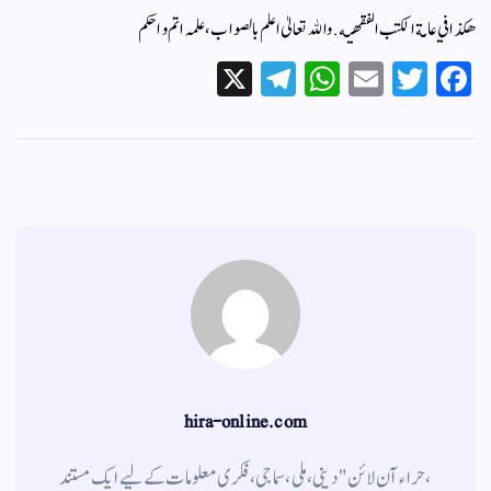
ھکذا في عامة الكتب الفقهيه.والله تعالیٰ اعلم بالصواب، علمہ اتم و احکم
X
Te
W
E
T
Fa
le
ha
m
wi
ce
gr
ts
ail
tte
bo
a
A
r
ok
m
pp
hira-online.com
،حراء آن لائن" دینی ، ملی ، سماجی ، فکری معلومات کے لیے ایک مستند