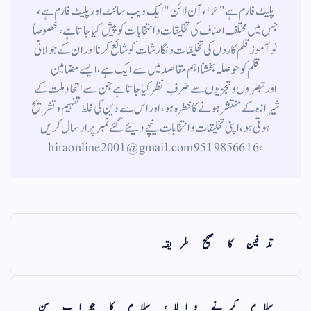
پلیٹ فارم ہے " حراء آن لائن " ایک ویب سائٹ اور پلیٹ فارم ہے ،
جس میں مختلف اصناف کی تخلیقات و انتخابات کو پیش کیا جاتا ہے ، خصوصاً
نوآموز قلم کاروں کی تخلیقات و نگارشات کو شائع کرنا اور ان کے جولانی
قلم کوحوصلہ بخشنا اہم مقاصد میں سے ایک ہے ، ایسے مضامین
اورتبصروں وتجزیوں سے صَرفِ نظر کیا جاتاہے جن سے اتحادِ ملت کے
شیرازہ کے منتشر ہونے کاخطرہ ہو ، اور اس سے دین کی غلط تفہیم وتشریح
ہوتی ہو، اپنی تخلیقات و انتخابات نیچے دیئے گئے نمبر پر ارسال کریں
، 9519856616 hiraonline2001@gmail.com
تدفین کا صحیح طریقہ
سلام کرنے والا، سلام کا جواب سن