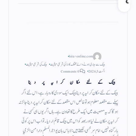
a
A
r
ok
m
pp
hira-online.com
بینک سے جاری ہونے والے مختلف کارڈ کی شرعی حیثیت
بینک کی شرعی حیثیت
اگست 5, 2026
0 Comments
بینک کے لئے مکان کرایہ پر دینا
بینک کے لئے مکان کرایہ پر دینا بینک ایک سودی کاروبار ہے ، اس لئے اگر
پہلے سے مقصد معلوم ہو تو خالص اس مقصد کے لئے مکان کرایہ پر دینا جائز نہ
ہو گا کہ یہ معصیت میں ایک طرح کا تعاون ہے ۔ ہاں اگر یوں ہی کسی نے
کرایہ پر مکان لے لیا اور بعد کو اس میں بینک قائم ار دیا ۔ تو اب اس پر کوئی
بار گناہ نہیں ، امام سرخسی، لکھتے ہیں : لاباس بان يواجر المسلم دارا من الزمي