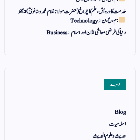
خدمت کا درویش، علم کا چراغ(حضرت مولانا غلام محمد وستانویؒ)✍
: م ، ع ، ن
از
Technology
دنیا کی فرضی معاشی اڑان اور اسلام
از
Business
زمرے
Blog
اسلامیات
حدیث و علوم الحدیث