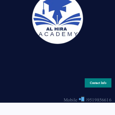
Contact Info
Mobile
:9519856616
Email
: hiraonline2001@gmail.com