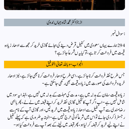
از: ڈاکٹر محمد شاہ جہاں ندوی
:سوال نمبر
294ہمارے یہاں سعودی میں کفیل قرض دینے کی بجائے گاڑی خرید کر مجھ سے ادھار زیادہ
قیمت میں فروخت کرتا ہے، تو کیا یہ ںشرعاً جائز ہے؟
الجواب-و باللہ تعالیٰ التوفیق
جس طرح نقد فروخت کرنا جائز ہے، اسی طرح ادھار فروخت کرنا بھی جائز ہے، نیز ادھار
خرید و فروخت کی صورت میں زیادہ قیمت بھی رکھی جا سکتی ہے-
زیادہ قیمت سامان کے بدلہ میں ہے، مدت کی مہلت کے بدلہ میں نہیں ہے، لہٰذا یہ سود میں
شامل نہیں ہے-اب اگر آپ کا کفیل گاڑی نقد خرید کر اپنے قبضہ میں لے لے، پھر باہمی
رضامندی سے آپ کفیل سے ادھار زیادہ قیمت میں خرید لیں، اور گاڑی آپ کے نام سے
رجسٹرڈ کردی جائے تو اس میں شرعاً کوئی حرج نہیں ہے- البتہ یہ ضروری ہے کہ پہلے کفیل
نے اپنے لیے خرید کر قبضہ کرلیا ہو، پھر قبضہ میں لینے کے بعد آپ سے فروخت کیا ہو-