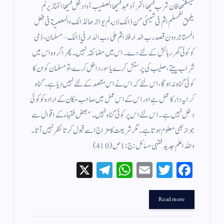
ليسكنها فان شرب فيها الخمر أو عبد فيها الصليب أوادخل فيها الخنازير لم
يلحق للمسلم اثم فى شيئى من ذالك لانه لم يواجرها لذالك والمعصية فى فعل
المستاجر دون قصد رب الدار فلا اثم على رب الدار في ذالك – مسلمان ، ذمی
کو کوئی گھر رہائش کے لئے دے ۔ اس میں مضائقہ نہیں ۔ پھر اگر وہ اس میں
شراب پیتے ، صلیب کی پرستش کرے یا سور داخل کرے ، تو مسلمان کو ان کا
کوئی گناہ نہ ہوگا، اس لئے کہ اس نے اس مقصد کے لئے نہیں دیا ہے ۔ گناہ
کرایہ دار کا عمل ہے اور اس کے اس عمل میں صاحب مکان کے ارادہ کو کوئی
دخل نہیں ہے ۔ اس لئے اس پر کوئی گناہ نہیں ۔ " بعض فقہاء کے اقوال سے
جواز بھی معلوم ہوتا ہے ۔ مگر شریعت کا مزاج اسے قبول کرتا نظر نہیں آتا ۔
واللہ اعلم جدید فقہی مسائل : ج : 1 ص ( 410 )
X
Te
W
E
T
Fa
le
ha
m
wi
ce
gr
ts
ail
tte
bo
Read more
a
A
r
ok