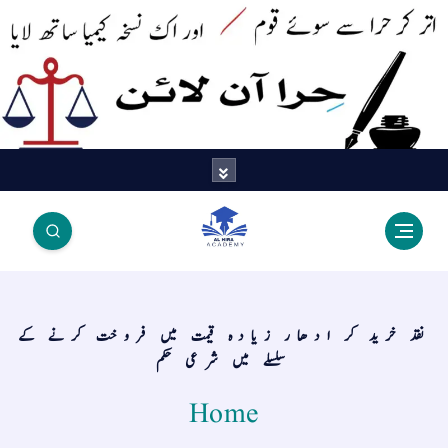
اتر کر حرا سے سوئے قوم آیا - اور
اک نسخہ کیمیا ساتھ لایا
نقد خرید کر ادھار زیادہ قیمت میں فروخت کرنے کے
سلسلے میں شرعی حکم
Home