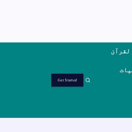
لقرآن
یات
Get Started