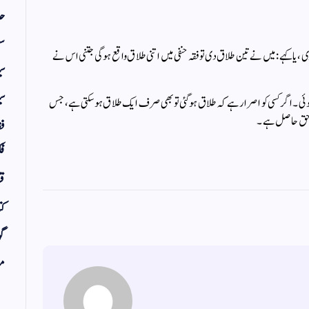
حد
سف
 ، یا کہے : میں نے تین طلاق دی تو فقہ حنفی میں اتنی طلاق واقع ہوگی جتنی اس نے
س
سی
ی ۔ اگر کسی کو اصرار ہے کہ طلاق ہوگئی تو بھی صرف ایک طلاق ہو سکتی ہے ، جس
ا حق حاصل ہے ۔
فق
فک
قر
کت
گو
مض