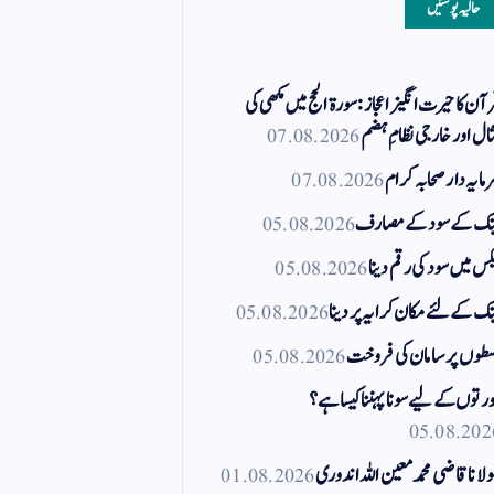
حالیہ پوسٹیں
آن کا حیرت انگیز اعجاز: سورۃ الحج میں مکھی کی
ال اور خارجی نظامِ ہضم
07.08.2026
مایہ دار صحابہ کرام
07.08.2026
نک کے سود کے مصارف
05.08.2026
کس میں سود کی رقم دینا
05.08.2026
نک کے لئے مکان کرایہ پر دینا
05.08.2026
طوں پر سامان کی فروخت
05.08.2026
رتوں کے لیے سونا پہننا کیسا ہے؟
05.08.202
لانا قاضی محمد معین اللہ اندوری
01.08.2026