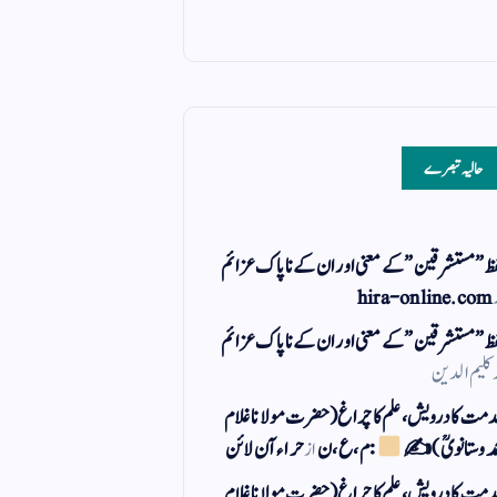
حالیہ تبصرے
ظ ” مستشرقین ” کے معنی اور ان کے نا پاک عزائم
hira-online.com
ظ ” مستشرقین ” کے معنی اور ان کے نا پاک عزائم
کلیم الدین
مت کا درویش، علم کا چراغ(حضرت مولانا غلام
مد وستانویؒ)✍
: م ، ع ، ن
از
حراء آن لائن
مت کا درویش، علم کا چراغ(حضرت مولانا غلام