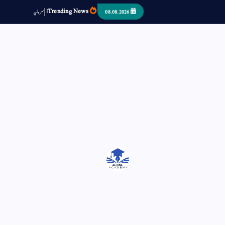
Trending News:
س
م
ی
د
ا
ر
ص
08.08.2026
اتر کر حرا سے سوئے قوم آیا - او