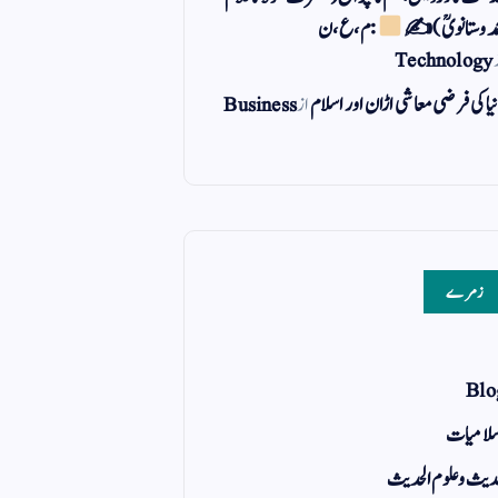
مد وستانویؒ)✍
: م ، ع ، ن
Technology
یا کی فرضی معاشی اڑان اور اسلام
از
Business
زمرے
Blo
لامیات
یث و علوم الحدیث