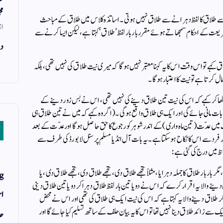
مح
ے طلاق کا لفظ دہرانے سے طلاق نہیں ہوتی ۔ اساتذہ کلاس میں طلاق کے مباحث
از
شریعت کے احکام سمجھاتے ہوئے مقرر بار بار لفظ ’طلاق‘ کہتا ہے ، لیکن ایسا کرنے سے
دن
ہے تو اس وقت اس کا یہ کہنا معتبر نہیں ہوگا کہ میری نیت طلاق کی نہیں تھی ، بلکہ
ال کرتا ہے تو نیت کا اعتبار ہوگا ۔
م کھاکر کہے کہ اس کی نیت تین طلاق دینے کی نہیں تھی ، اس نے بس زور دینے کے
 کی بات مانی جائے گی اور ایک ہی طلاق واقع ہوگی ۔ (اگر وہ کہے کہ میں نے تین طلاق ہی
میں عدّت (تین ماہ واری) کے اندر شوہر کو رجوع کا حق حاصل ہوگا اور عدّت کے بعد
فرد سے اس کا نکاح ہوسکتا ہے ۔ یہ بات آل انڈیا مسلم پرسنل لا بورڈ کی طرف سے
 میں درج کی گئی ہے :
بار طلاق کا جملہ دہرایا ، مثلاً تجھے طلاق دی ، تجھے طلاق دی ، تجھے طلاق دی ، یا
g
دینے والا یہ اقرار کرے کہ اس نے دو یا تین بار لفظ طلاق دہراکر دو یا تین طلاق دینی
اس
گر طلاق دینے والا یہ کہتا ہے کہ اس کی نیت ایک ہی طلاق کی تھی اور اس نے محض
سے زائد طلاق دینا نہیں تھا تو اس کا یہ بیان حلف کے ساتھ تسلیم کیا جائے گا اور
حد