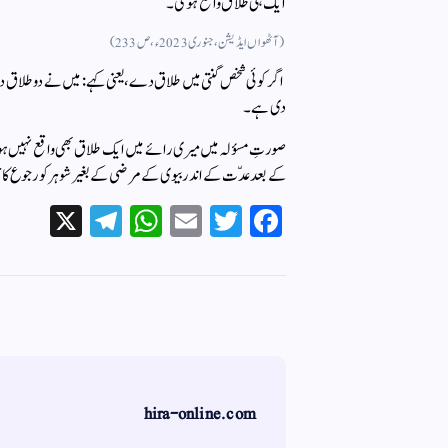
ایک ہی طلاق واقع ہوگی۔“
(آٹھواں ایڈیشن ، جنوری 2023ء ، ص 233)
اگر کوئی شخص گنتی میں طلاق دے ، یعنی کہے : میں نے دو طلاق دی
دی ہے ۔
صورتِ مسؤلہ میں میری رائے میں ایک طلاق بھی واقع نہیں ہوئ
کے بعد عدّت کے اندر بیوی کے مرضی کے بغیر شوہر کو رجوع ک
X
Te
W
E
T
Fa
le
ha
m
wi
ce
gr
ts
ail
tte
bo
a
A
r
ok
m
pp
hira-online.com