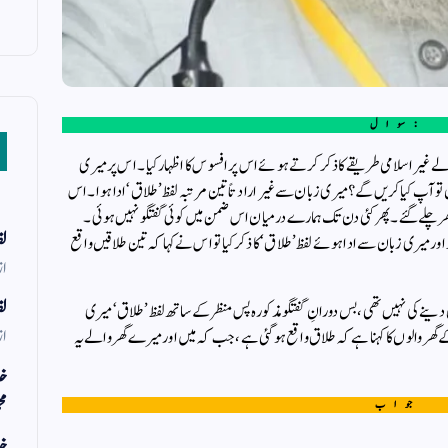
:سوال
ے غیر اسلامی طریقے کا ذکر کرتے ہوئے اس پر افسوس کا اظہار کیا ۔ اس پر میری
 تو آپ کیا کریں گے؟ میری زبان سے غیر اراد تاً تین مرتبہ لفظ ’طلاق‘ ادا ہوا ۔ اس
گھر چلے گئے ۔ پھر کئی دن تک ہمارے درمیان اس ضمن میں کوئی گفتگو نہیں ہوئی ۔
لف
ور میری زبان سے ادا ہوئے لفظ ’طلاق‘ کا ذکر کیا تو اس نے کہا کہ تین طلاقیں واقع
از
لف
ینے کی نہیں تھی ، بس دورانِ گفتگو مذکورہ پس منظر کے ساتھ لفظ’طلاق‘ میری
از
ے گھر والوں کا کہنا ہے کہ طلاق واقع ہو گئی ہے ، جب کہ میں اور میرے گھر والے یہ
خد
مح
جواب
خد