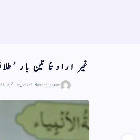
غیر ارادتاً تین بار ’طلاق‘
hira-online.com
فقہ و اصول فقہ
ستمبر 12, 2024