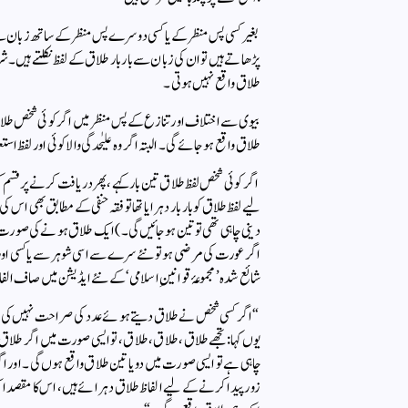
بغیر کسی پس منظر کے یا کسی دوسرے پس منظر کے ساتھ زبان س
پڑھاتے ہیں تو ان کی زبان سے بار بار طلاق کے لفظ نکلتے ہیں ۔ 
طلاق واقع نہیں ہوتی ۔
بیوی سے اختلاف اور تنازع کے پس منظر میں اگر کوئی شخص طلاق ک
طلاق واقع ہوجائے گی ۔ البتہ اگر وہ علیٰحدگی والا کوئی اور لفظ استعم
اگر کوئی شخص لفظ طلاق تین بار کہے ، پھر دریافت کرنے پر قس
لیے لفظ طلاق کو بار بار دہرایا تھا تو فقہ حنفی کے مطابق بھی اس
دینی چاہی تھی تو تین ہو جائیں گی ۔) ایک طلاق ہونے کی صورت 
اگر عورت کی مرضی ہو تو نئے سرے سے اسی شوہر سے یا کسی اور 
شائع شدہ’مجموعۂ قوانینِ اسلامی‘ کے نئے ایڈیشن میں صاف الفاظ
“اگر کسی شخص نے طلاق دیتے ہوئے عدد کی صراحت نہیں کی ، مگر بار 
یوں کہا : تجھے طلاق ، طلاق ، طلاق ، تو ایسی صورت میں اگر طلاق 
چاہی ہے تو ایسی صورت میں دو یا تین طلاق واقع ہوں گی ۔ اور ا
زور پیدا کرنے کے لیے الفاظ طلاق دہرائے ہیں ، اس کا مقصد ایک 