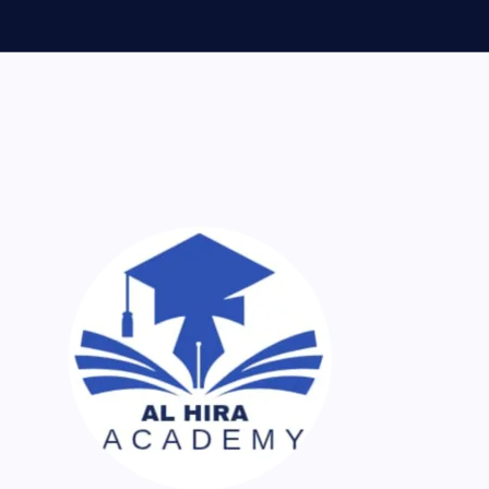
ر اک نسخہ کیمیا ساتھ لایا