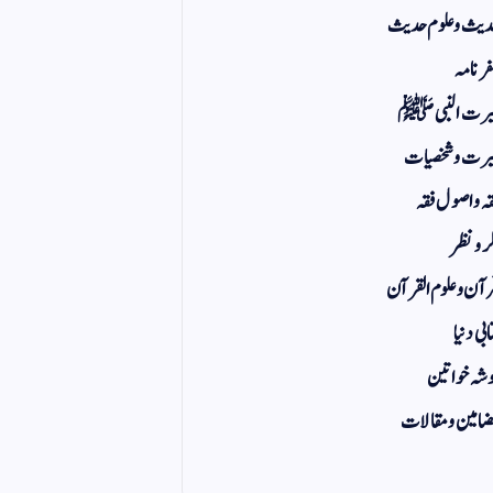
یث و علوم حدیث
ر نامہ
یرت النبی ﷺ
رت و شخصیات
ہ و اصول فقہ
ر و نظر
آن و علوم القرآن
ابی دنیا
شہ خواتین
امین و مقالات