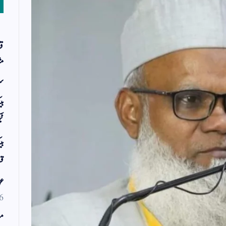
قر
مث
سر
بی
ٹی
بی
قس
عو
6
مو